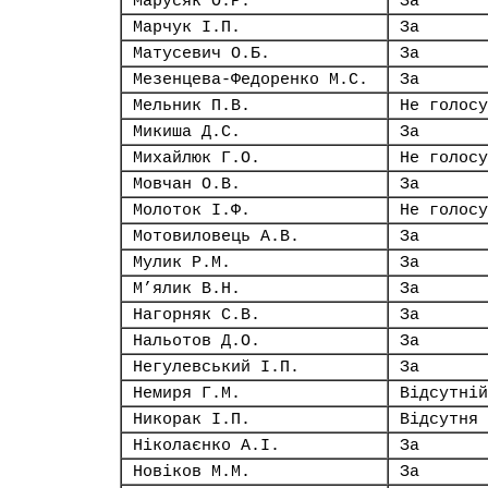
Марусяк О.Р.
За
Марчук І.П.
За
Матусевич О.Б.
За
Мезенцева-Федоренко М.С.
За
Мельник П.В.
Не голосу
Микиша Д.С.
За
Михайлюк Г.О.
Не голосу
Мовчан О.В.
За
Молоток І.Ф.
Не голосу
Мотовиловець А.В.
За
Мулик Р.М.
За
М’ялик В.Н.
За
Нагорняк С.В.
За
Нальотов Д.О.
За
Негулевський І.П.
За
Немиря Г.М.
Відсутній
Никорак І.П.
Відсутня
Ніколаєнко А.І.
За
Новіков М.М.
За