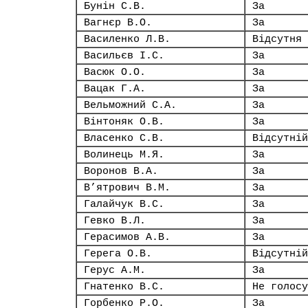
Бунін С.В.
За
Вагнєр В.О.
За
Василенко Л.В.
Відсутня
Васильєв І.С.
За
Васюк О.О.
За
Вацак Г.А.
За
Вельможний С.А.
За
Вінтоняк О.В.
За
Власенко С.В.
Відсутній
Волинець М.Я.
За
Воронов В.А.
За
В’ятрович В.М.
За
Галайчук В.С.
За
Гевко В.Л.
За
Герасимов А.В.
За
Герега О.В.
Відсутній
Герус А.М.
За
Гнатенко В.С.
Не голосу
Горбенко Р.О.
За