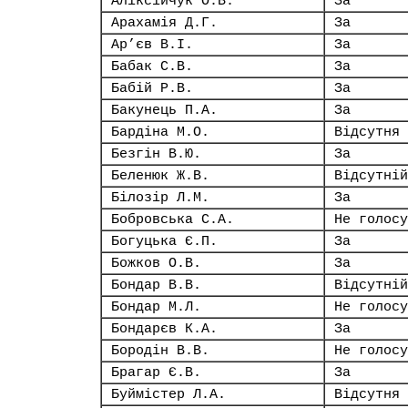
Аліксійчук О.В.
За
Арахамія Д.Г.
За
Ар’єв В.І.
За
Бабак С.В.
За
Бабій Р.В.
За
Бакунець П.А.
За
Бардіна М.О.
Відсутня
Безгін В.Ю.
За
Беленюк Ж.В.
Відсутній
Білозір Л.М.
За
Бобровська С.А.
Не голосу
Богуцька Є.П.
За
Божков О.В.
За
Бондар В.В.
Відсутній
Бондар М.Л.
Не голосу
Бондарєв К.А.
За
Бородін В.В.
Не голосу
Брагар Є.В.
За
Буймістер Л.А.
Відсутня