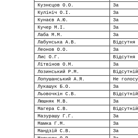
Кузнєцов О.О.
За
Кулініч О.І.
За
Кунаєв А.Ю.
За
Кучер М.І.
За
Лаба М.М.
За
Лабунська А.В.
Відсутня
Леонов О.О.
За
Лис О.Г.
Відсутня
Літвінов О.М.
За
Лозинський Р.М.
Відсутній
Лопушанський А.Я.
Не голосу
Лукашук Б.О.
За
Льовочкін С.В.
Відсутній
Люшняк М.В.
За
Магера С.В.
Відсутній
Мазурашу Г.Г.
За
Мамка Г.М.
За
Мандзій С.В.
За