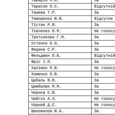
Тарарін М.О.
За
Тарасов О.С.
Відсутній
Ташева Т.Р.
За
Тимошенко Ю.В.
Відсутня
Тістик Р.Я.
За
Ткаченко О.М.
Не голосу
Третьякова Г.М.
За
Устенко О.О.
За
Федина С.Р.
За
Фельдман О.Б.
Відсутній
Фріс І.П.
За
Халімон П.В.
Не голосу
Хоменко О.В.
За
Цабаль В.В.
За
Цимбалюк М.М.
За
Чернєв Є.В.
За
Чийгоз А.З.
Не голосу
Чорний Д.С.
Не голосу
Шаповалов Ю.А.
За