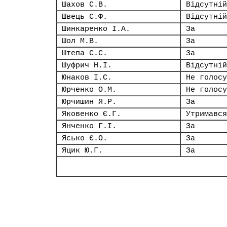
Шахов С.В.
Відсутній
Швець С.Ф.
Відсутній
Шинкаренко І.А.
За
Шол М.В.
За
Штепа С.С.
За
Шуфрич Н.І.
Відсутній
Юнаков І.С.
Не голосу
Юрченко О.М.
Не голосу
Юрчишин Я.Р.
За
Яковенко Є.Г.
Утримався
Янченко Г.І.
За
Ясько Є.О.
За
Яцик Ю.Г.
За