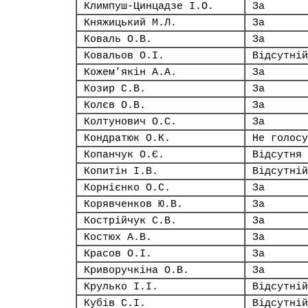
Климпуш-Цинцадзе І.О.
За
Княжицький М.Л.
За
Коваль О.В.
За
Ковальов О.І.
Відсутній
Кожем’якін А.А.
За
Козир С.В.
За
Колєв О.В.
За
Колтунович О.С.
За
Кондратюк О.К.
Не голосу
Копанчук О.Є.
Відсутня
Копитін І.В.
Відсутній
Корнієнко О.С.
За
Корявченков Ю.В.
За
Кострійчук С.В.
За
Костюх А.В.
За
Красов О.І.
За
Криворучкіна О.В.
За
Крулько І.І.
Відсутній
Кубів С.І.
Відсутній