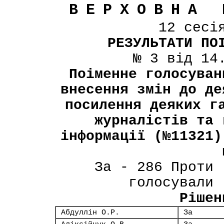
ВЕРХОВНА 
12 сесі
РЕЗУЛЬТАТИ ПО
№ 3 від 14
Поіменне голосуван
внесення змін до де
посилення деяких г
журналістів та 
інформації (№11321)
За - 286 Проти 
голосували 
Рішен
Абдуллін О.Р.
За