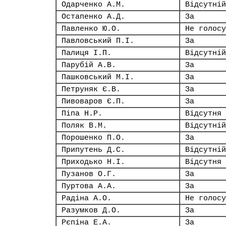
Одарченко А.М.
Відсутній
Остапенко А.Д.
За
Павленко Ю.О.
Не голосу
Павловський П.І.
За
Палиця І.П.
Відсутній
Парубій А.В.
За
Пашковський М.І.
За
Петруняк Є.В.
За
Пивоваров Є.П.
За
Піпа Н.Р.
Відсутня
Поляк В.М.
Відсутній
Порошенко П.О.
За
Припутень Д.С.
Відсутній
Приходько Н.І.
Відсутня
Пузанов О.Г.
За
Пуртова А.А.
За
Радіна А.О.
Не голосу
Разумков Д.О.
За
Рєпіна Е.А.
За