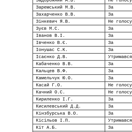
Задорожний А.В.
Не голосу
Заремський М.В.
За
Захарченко В.В.
За
Зінкевич Я.В.
Не голосу
Зуєв М.С.
За
Іванов В.І.
За
Івченко В.Є.
За
Іонушас С.К.
За
Ісаєнко Д.В.
Утримався
Кабаченко В.В.
За
Кальцев В.Ф.
За
Камельчук Ю.О.
За
Касай Г.О.
Не голосу
Качний О.С.
Не голосу
Кириленко І.Г.
За
Кисилевський Д.Д.
За
Кінзбурська В.О.
За
Кісільов І.П.
Утримався
Кіт А.Б.
За