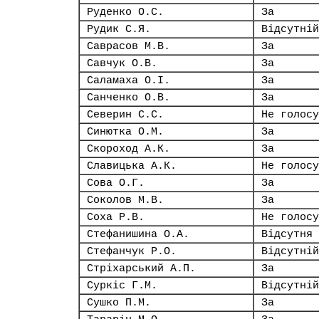
Руденко О.С.
За
Рудик С.Я.
Відсутній
Саврасов М.В.
За
Савчук О.В.
За
Саламаха О.І.
За
Санченко О.В.
За
Северин С.С.
Не голосу
Синютка О.М.
За
Скороход А.К.
За
Славицька А.К.
Не голосу
Сова О.Г.
За
Соколов М.В.
За
Соха Р.В.
Не голосу
Стефанишина О.А.
Відсутня
Стефанчук Р.О.
Відсутній
Стріхарський А.П.
За
Суркіс Г.М.
Відсутній
Сушко П.М.
За