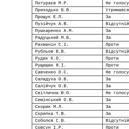
Потураєв М.Р.
Не голосу
Приходько Б.В.
Утримався
Прощук Е.П.
За
Пузійчук А.В.
Відсутній
Пушкаренко А.М.
За
Радуцький М.Б.
За
Рахманін С.І.
Проти
Рубльов В.В.
Відсутній
Рудик К.О.
Проти
Рущишин Я.І.
Проти
Савченко О.С.
Не голосу
Саладуха О.В.
За
Салійчук О.В.
За
Світлична Ю.О.
Не голосу
Семінський О.В.
За
Скорик М.Л.
За
Скрипка Т.В.
За
Соболєв С.В.
Відсутній
Совсун І.Р.
Проти