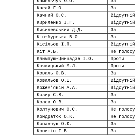
Камельчук Ю.О.
За
Касай Г.О.
За
Качний О.С.
Відсутній
Кириленко І.Г.
Відсутній
Кисилевський Д.Д.
За
Кінзбурська В.О.
За
Кісільов І.П.
Відсутній
Кіт А.Б.
Не голосу
Климпуш-Цинцадзе І.О.
Проти
Княжицький М.Л.
Проти
Коваль О.В.
За
Ковальов О.І.
Відсутній
Кожем’якін А.А.
Відсутній
Козир С.В.
За
Колєв О.В.
За
Колтунович О.С.
Не голосу
Кондратюк О.К.
Не голосу
Копанчук О.Є.
За
Копитін І.В.
За