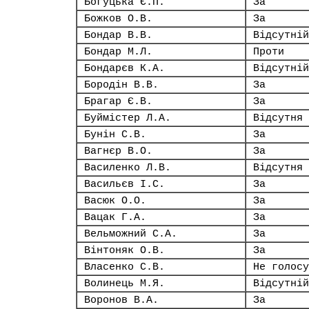
Богуцька Є.П.
За
Божков О.В.
За
Бондар В.В.
Відсутній
Бондар М.Л.
Проти
Бондарєв К.А.
Відсутній
Бородін В.В.
За
Брагар Є.В.
За
Буймістер Л.А.
Відсутня
Бунін С.В.
За
Вагнєр В.О.
За
Василенко Л.В.
Відсутня
Васильєв І.С.
За
Васюк О.О.
За
Вацак Г.А.
За
Вельможний С.А.
За
Вінтоняк О.В.
За
Власенко С.В.
Не голосу
Волинець М.Я.
Відсутній
Воронов В.А.
За