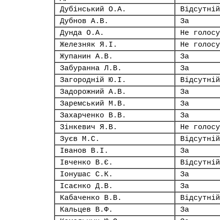
Дубінський О.А.
Відсутній
Дубнов А.В.
За
Дунда О.А.
Не голосу
Железняк Я.І.
Не голосу
Жупанин А.В.
За
Забуранна Л.В.
За
Загородній Ю.І.
Відсутній
Задорожний А.В.
За
Заремський М.В.
За
Захарченко В.В.
За
Зінкевич Я.В.
Не голосу
Зуєв М.С.
Відсутній
Іванов В.І.
За
Івченко В.Є.
Відсутній
Іонушас С.К.
За
Ісаєнко Д.В.
За
Кабаченко В.В.
Відсутній
Кальцев В.Ф.
За