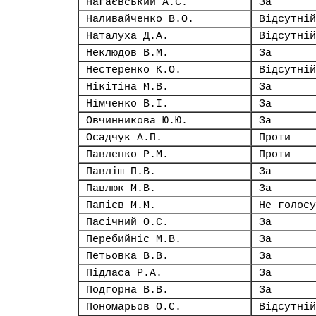
Нагаєвський А.С.
За
Наливайченко В.О.
Відсутній
Наталуха Д.А.
Відсутній
Неклюдов В.М.
За
Нестеренко К.О.
Відсутній
Нікітіна М.В.
За
Німченко В.І.
За
Овчинникова Ю.Ю.
За
Осадчук А.П.
Проти
Павленко Р.М.
Проти
Павліш П.В.
За
Павлюк М.В.
За
Папієв М.М.
Не голосу
Пасічний О.С.
За
Перебийніс М.В.
За
Петьовка В.В.
За
Підласа Р.А.
За
Подгорна В.В.
За
Пономарьов О.С.
Відсутній