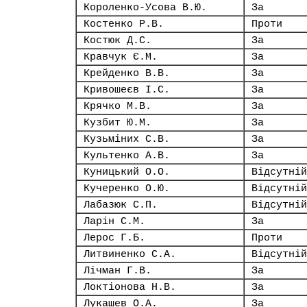
Короленко-Усова В.Ю.
За
Костенко Р.В.
Проти
Костюк Д.С.
За
Кравчук Є.М.
За
Крейденко В.В.
За
Кривошеєв І.С.
За
Крячко М.В.
За
Кузбит Ю.М.
За
Кузьміних С.В.
За
Культенко А.В.
За
Куницький О.О.
Відсутній
Кучеренко О.Ю.
Відсутній
Лабазюк С.П.
Відсутній
Ларін С.М.
За
Лерос Г.Б.
Проти
Литвиненко С.А.
Відсутній
Лічман Г.В.
За
Локтіонова Н.В.
За
Лукашев О.А.
За