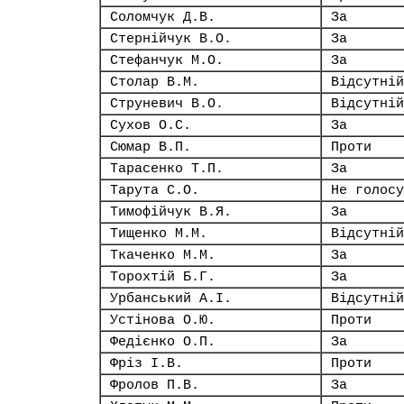
Соломчук Д.В.
За
Стернійчук В.О.
За
Стефанчук М.О.
За
Столар В.М.
Відсутній
Струневич В.О.
Відсутній
Сухов О.С.
За
Сюмар В.П.
Проти
Тарасенко Т.П.
За
Тарута С.О.
Не голосу
Тимофійчук В.Я.
За
Тищенко М.М.
Відсутній
Ткаченко М.М.
За
Торохтій Б.Г.
За
Урбанський А.І.
Відсутній
Устінова О.Ю.
Проти
Федієнко О.П.
За
Фріз І.В.
Проти
Фролов П.В.
За