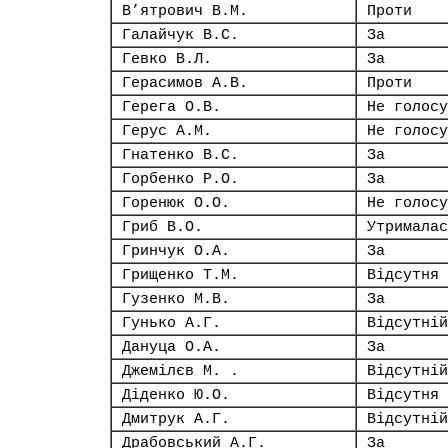
В’ятрович В.М.
Проти
Галайчук В.С.
За
Гевко В.Л.
За
Герасимов А.В.
Проти
Герега О.В.
Не голосу
Герус А.М.
Не голосу
Гнатенко В.С.
За
Горбенко Р.О.
За
Горенюк О.О.
Не голосу
Гриб В.О.
Утрималас
Гринчук О.А.
За
Грищенко Т.М.
Відсутня
Гузенко М.В.
За
Гунько А.Г.
Відсутній
Дануца О.А.
За
Джемілєв М. .
Відсутній
Діденко Ю.О.
Відсутня
Дмитрук А.Г.
Відсутній
Драбовський А.Г.
За