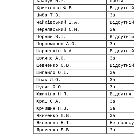
Хлапук М.М.
Проти
Христенко Ф.В.
Відсутній
Циба Т.В.
За
Чайківський І.А.
Відсутній
Чернявський С.М.
За
Чорний В.І.
Відсутній
Чорноморов А.О.
За
Шараськін А.А.
Відсутній
Швачко А.О.
За
Шевченко Є.В.
Відсутній
Шипайло О.І.
За
Шпак Л.О.
За
Шуляк О.О.
За
Южаніна Н.П.
Відсутня
Юраш С.А.
За
Юрчишин П.В.
За
Якименко П.В.
За
Яковлєва Н.І.
Не голосу
Яременко Б.В.
За