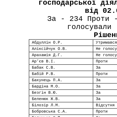
господарської дія
від 02.
За - 234 Проти 
голосували 
Рішен
Абдуллін О.Р.
Утримався
Аліксійчук О.В.
Не голосу
Арахамія Д.Г.
Не голосу
Ар’єв В.І.
Проти
Бабак С.В.
За
Бабій Р.В.
Проти
Бакунець П.А.
За
Бардіна М.О.
За
Безгін В.Ю.
За
Беленюк Ж.В.
За
Білозір Л.М.
Відсутня
Бобровська С.А.
Проти