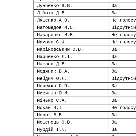
Лунченко В.В.
За
Любота Д.В.
За
Ляшенко А.О.
Не голосу
Магомедов М.С.
Відсутній
Макаренко М.В.
Не голосу
Мамоян С.Ч.
Не голосу
Маріковський О.В.
За
Марченко Л.І.
За
Маслов Д.В.
За
Медяник В.А.
За
Мейдич О.Л.
Відсутній
Мережко О.О.
За
Мисягін Ю.М.
За
Мінько С.А.
За
Мокан В.І.
Не голосу
Мороз В.В.
За
Мошенець О.В.
За
Мурдій І.Ю.
За