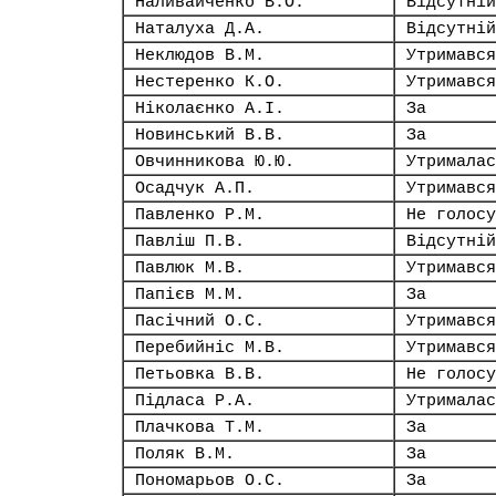
Наливайченко В.О.
Відсутній
Наталуха Д.А.
Відсутній
Неклюдов В.М.
Утримався
Нестеренко К.О.
Утримався
Ніколаєнко А.І.
За
Новинський В.В.
За
Овчинникова Ю.Ю.
Утрималас
Осадчук А.П.
Утримався
Павленко Р.М.
Не голосу
Павліш П.В.
Відсутній
Павлюк М.В.
Утримався
Папієв М.М.
За
Пасічний О.С.
Утримався
Перебийніс М.В.
Утримався
Петьовка В.В.
Не голосу
Підласа Р.А.
Утрималас
Плачкова Т.М.
За
Поляк В.М.
За
Пономарьов О.С.
За