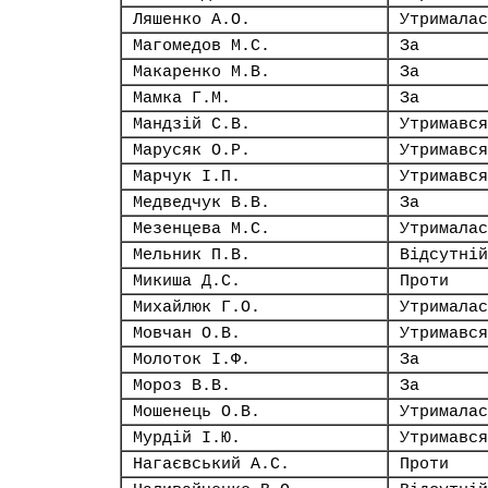
Ляшенко А.О.
Утрималас
Магомедов М.С.
За
Макаренко М.В.
За
Мамка Г.М.
За
Мандзій С.В.
Утримався
Марусяк О.Р.
Утримався
Марчук І.П.
Утримався
Медведчук В.В.
За
Мезенцева М.С.
Утрималас
Мельник П.В.
Відсутній
Микиша Д.С.
Проти
Михайлюк Г.О.
Утрималас
Мовчан О.В.
Утримався
Молоток І.Ф.
За
Мороз В.В.
За
Мошенець О.В.
Утрималас
Мурдій І.Ю.
Утримався
Нагаєвський А.С.
Проти