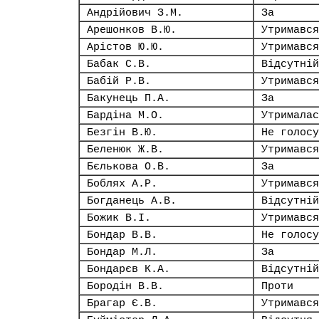
Андрійович З.М.
За
Арешонков В.Ю.
Утримався
Арістов Ю.Ю.
Утримався
Бабак С.В.
Відсутній
Бабій Р.В.
Утримався
Бакунець П.А.
За
Бардіна М.О.
Утрималас
Безгін В.Ю.
Не голосу
Беленюк Ж.В.
Утримався
Бєлькова О.В.
За
Боблях А.Р.
Утримався
Богданець А.В.
Відсутній
Божик В.І.
Утримався
Бондар В.В.
Не голосу
Бондар М.Л.
За
Бондарєв К.А.
Відсутній
Бородін В.В.
Проти
Брагар Є.В.
Утримався