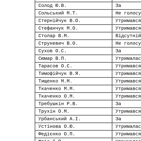
Солод Ю.В.
За
Сольський М.Т.
Не голосу
Стернійчук В.О.
Утримався
Стефанчук М.О.
Утримався
Столар В.М.
Відсутній
Струневич В.О.
Не голосу
Сухов О.С.
За
Сюмар В.П.
Утрималас
Тарасов О.С.
Утримався
Тимофійчук В.Я.
Утримався
Тищенко М.М.
Утримався
Ткаченко М.М.
Утримався
Ткаченко О.М.
Утримався
Требушкін Р.В.
За
Трухін О.М.
Утримався
Урбанський А.І.
За
Устінова О.Ю.
Утрималас
Федієнко О.П.
Утримався