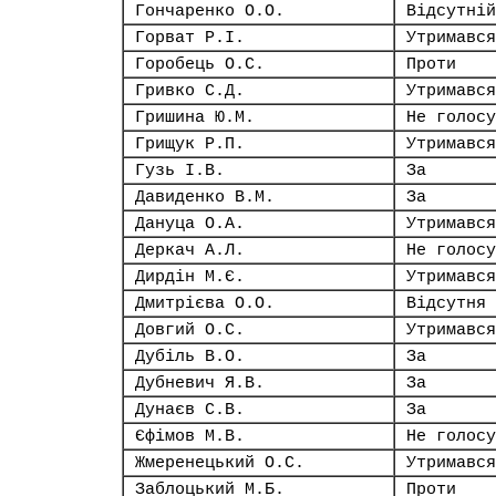
Гончаренко О.О.
Відсутній
Горват Р.І.
Утримався
Горобець О.С.
Проти
Гривко С.Д.
Утримався
Гришина Ю.М.
Не голосу
Грищук Р.П.
Утримався
Гузь І.В.
За
Давиденко В.М.
За
Дануца О.А.
Утримався
Деркач А.Л.
Не голосу
Дирдін М.Є.
Утримався
Дмитрієва О.О.
Відсутня
Довгий О.С.
Утримався
Дубіль В.О.
За
Дубневич Я.В.
За
Дунаєв С.В.
За
Єфімов М.В.
Не голосу
Жмеренецький О.С.
Утримався
Заблоцький М.Б.
Проти