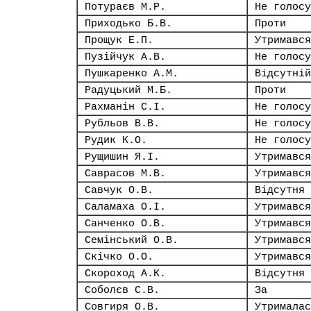
Потураєв М.Р.
Не голосу
Приходько Б.В.
Проти
Прощук Е.П.
Утримався
Пузійчук А.В.
Не голосу
Пушкаренко А.М.
Відсутній
Радуцький М.Б.
Проти
Рахманін С.І.
Не голосу
Рубльов В.В.
Не голосу
Рудик К.О.
Не голосу
Рущишин Я.І.
Утримався
Саврасов М.В.
Утримався
Савчук О.В.
Відсутня
Саламаха О.І.
Утримався
Санченко О.В.
Утримався
Семінський О.В.
Утримався
Скічко О.О.
Утримався
Скороход А.К.
Відсутня
Соболєв С.В.
За
Совгиря О.В.
Утрималас