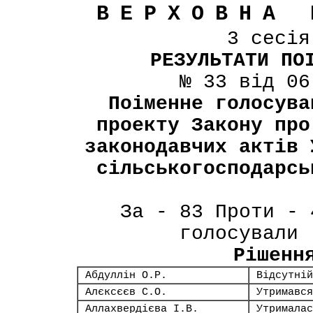
ВЕРХОВНА 
3 сесі
РЕЗУЛЬТАТИ ПО
№ 33 від 06
Поіменне голосува
проекту Закону про
законодавчих актів 
сільськогосподарсь
За - 83 Проти - 
голосували 
Рішенн
Абдуллін О.Р.
Відсутній
Алєксєєв С.О.
Утримався
Аллахвердієва І.В.
Утрималас