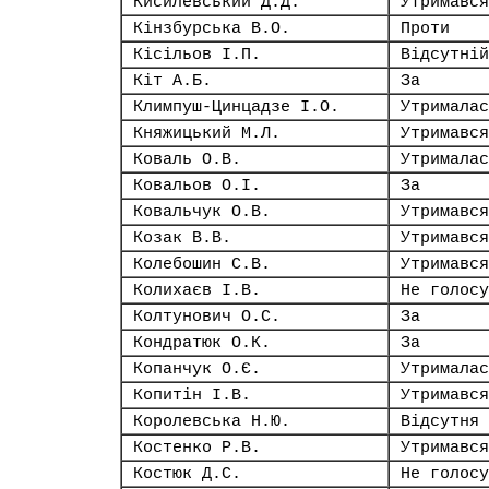
Кисилевський Д.Д.
Утримався
Кінзбурська В.О.
Проти
Кісільов І.П.
Відсутній
Кіт А.Б.
За
Климпуш-Цинцадзе І.О.
Утрималас
Княжицький М.Л.
Утримався
Коваль О.В.
Утрималас
Ковальов О.І.
За
Ковальчук О.В.
Утримався
Козак В.В.
Утримався
Колебошин С.В.
Утримався
Колихаєв І.В.
Не голосу
Колтунович О.С.
За
Кондратюк О.К.
За
Копанчук О.Є.
Утрималас
Копитін І.В.
Утримався
Королевська Н.Ю.
Відсутня
Костенко Р.В.
Утримався
Костюк Д.С.
Не голосу