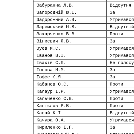
Забуранна Л.В.
Відсутня
Загородній Ю.І.
За
Задорожний А.В.
Утримався
Заремський М.В.
Відсутній
Захарченко В.В.
Проти
Зінкевич Я.В.
За
Зуєв М.С.
Утримався
Іванов В.І.
Утримався
Івахів С.П.
Не голосу
Іонова М.М.
За
Іоффе Ю.Я.
За
Кабанов О.Є.
Проти
Калаур І.Р.
Утримався
Кальченко С.В.
Проти
Каптєлов Р.В.
Проти
Касай К.І.
Відсутній
Качура О.А.
Утримався
Кириленко І.Г.
За