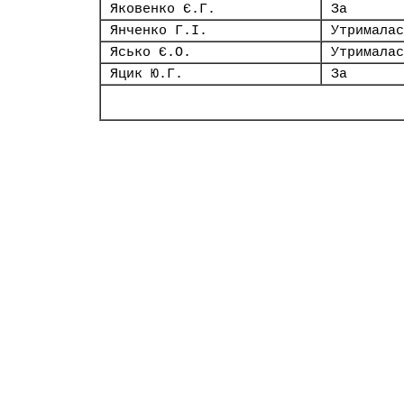
Яковенко Є.Г.
За
Янченко Г.І.
Утрималас
Ясько Є.О.
Утрималас
Яцик Ю.Г.
За