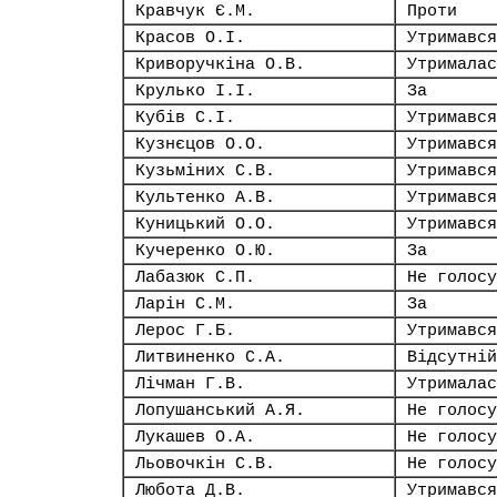
Кравчук Є.М.
Проти
Красов О.І.
Утримався
Криворучкіна О.В.
Утрималас
Крулько І.І.
За
Кубів С.І.
Утримався
Кузнєцов О.О.
Утримався
Кузьміних С.В.
Утримався
Культенко А.В.
Утримався
Куницький О.О.
Утримався
Кучеренко О.Ю.
За
Лабазюк С.П.
Не голосу
Ларін С.М.
За
Лерос Г.Б.
Утримався
Литвиненко С.А.
Відсутній
Лічман Г.В.
Утрималас
Лопушанський А.Я.
Не голосу
Лукашев О.А.
Не голосу
Льовочкін С.В.
Не голосу
Любота Д.В.
Утримався