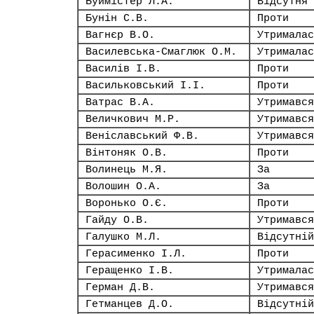
Буймістер Л.А.
Відсутня
Бунін С.В.
Проти
Вагнєр В.О.
Утрималас
Василевська-Смаглюк О.М.
Утрималас
Василів І.В.
Проти
Васильковський І.І.
Проти
Ватрас В.А.
Утримався
Величкович М.Р.
Утримався
Веніславський Ф.В.
Утримався
Вінтоняк О.В.
Проти
Волинець М.Я.
За
Волошин О.А.
За
Воронько О.Є.
Проти
Гайду О.В.
Утримався
Галушко М.Л.
Відсутній
Герасименко І.Л.
Проти
Геращенко І.В.
Утрималас
Герман Д.В.
Утримався
Гетманцев Д.О.
Відсутній