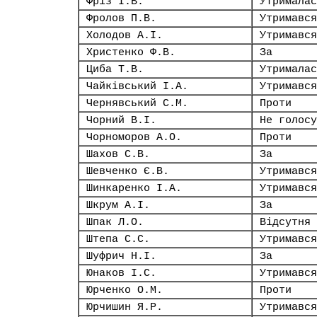
Фріз І.В.
Утрималас
Фролов П.В.
Утримався
Холодов А.І.
Утримався
Христенко Ф.В.
За
Циба Т.В.
Утрималас
Чайківський І.А.
Утримався
Чернявський С.М.
Проти
Чорний В.І.
Не голосу
Чорноморов А.О.
Проти
Шахов С.В.
За
Шевченко Є.В.
Утримався
Шинкаренко І.А.
Утримався
Шкрум А.І.
За
Шпак Л.О.
Відсутня
Штепа С.С.
Утримався
Шуфрич Н.І.
За
Юнаков І.С.
Утримався
Юрченко О.М.
Проти
Юрчишин Я.Р.
Утримався