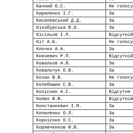
Качний О.С.
Не голосу
Кириленко І.Г.
За
Кисилевський Д.Д.
За
Кінзбурська В.О.
За
Кісільов І.П.
Відсутній
Кіт А.Б.
Не голосу
Клочко А.А.
За
Князевич Р.П.
Відсутній
Ковальов А.В.
За
Ковальчук О.В.
За
Козак В.В.
Не голосу
Колебошин С.В.
За
Колісник А.С.
Відсутня
Колюх В.В.
Відсутній
Констанкевич І.М.
За
Копиленко О.Л.
За
Корнієнко О.С.
За
Корявченков Ю.В.
За