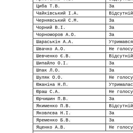
Циба Т.В.
За
Чайківський І.А.
Відсутній
Чернявський С.М.
За
Чорний В.І.
За
Чорноморов А.О.
За
Шараськін А.А.
Утримався
Швачко А.О.
Не голосу
Шевченко Є.В.
Відсутній
Шипайло О.І.
За
Шпак Л.О.
За
Шуляк О.О.
Не голосу
Южаніна Н.П.
Утрималас
Юраш С.А.
Не голосу
Юрчишин П.В.
За
Якименко П.В.
Відсутній
Яковлєва Н.І.
За
Яременко Б.В.
За
Яценко А.В.
Не голосу