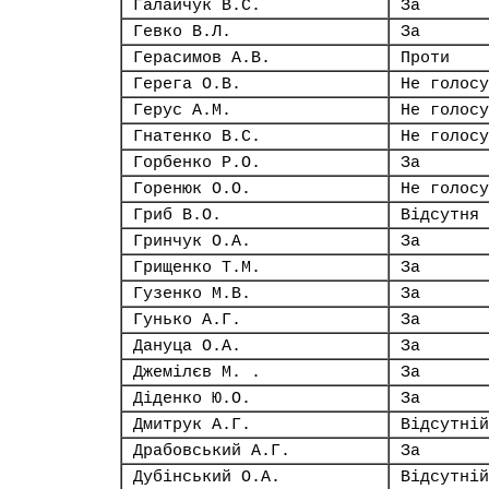
Галайчук В.С.
За
Гевко В.Л.
За
Герасимов А.В.
Проти
Герега О.В.
Не голосу
Герус А.М.
Не голосу
Гнатенко В.С.
Не голосу
Горбенко Р.О.
За
Горенюк О.О.
Не голосу
Гриб В.О.
Відсутня
Гринчук О.А.
За
Грищенко Т.М.
За
Гузенко М.В.
За
Гунько А.Г.
За
Дануца О.А.
За
Джемілєв М. .
За
Діденко Ю.О.
За
Дмитрук А.Г.
Відсутній
Драбовський А.Г.
За
Дубінський О.А.
Відсутній