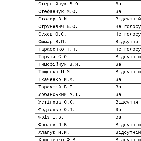
Стернійчук В.О.
За
Стефанчук М.О.
За
Столар В.М.
Відсутній
Струневич В.О.
Не голосу
Сухов О.С.
Не голосу
Сюмар В.П.
Відсутня
Тарасенко Т.П.
Не голосу
Тарута С.О.
Відсутній
Тимофійчук В.Я.
За
Тищенко М.М.
Відсутній
Ткаченко М.М.
За
Торохтій Б.Г.
За
Урбанський А.І.
За
Устінова О.Ю.
Відсутня
Федієнко О.П.
За
Фріз І.В.
За
Фролов П.В.
Відсутній
Хлапук М.М.
Відсутній
Христенко Ф.В.
Відсутній