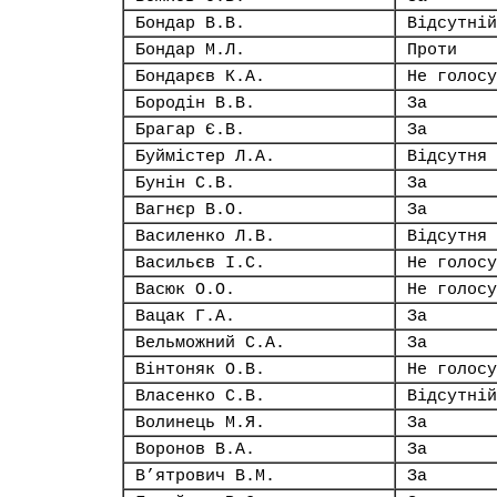
Бондар В.В.
Відсутній
Бондар М.Л.
Проти
Бондарєв К.А.
Не голосу
Бородін В.В.
За
Брагар Є.В.
За
Буймістер Л.А.
Відсутня
Бунін С.В.
За
Вагнєр В.О.
За
Василенко Л.В.
Відсутня
Васильєв І.С.
Не голосу
Васюк О.О.
Не голосу
Вацак Г.А.
За
Вельможний С.А.
За
Вінтоняк О.В.
Не голосу
Власенко С.В.
Відсутній
Волинець М.Я.
За
Воронов В.А.
За
В’ятрович В.М.
За