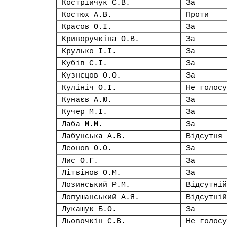
Кострійчук С.В.
За
Костюх А.В.
Проти
Красов О.І.
За
Криворучкіна О.В.
За
Крулько І.І.
За
Кубів С.І.
За
Кузнєцов О.О.
За
Кулініч О.І.
Не голосу
Кунаєв А.Ю.
За
Кучер М.І.
За
Лаба М.М.
За
Лабунська А.В.
Відсутня
Леонов О.О.
За
Лис О.Г.
За
Літвінов О.М.
За
Лозинський Р.М.
Відсутній
Лопушанський А.Я.
Відсутній
Лукашук Б.О.
За
Льовочкін С.В.
Не голосу