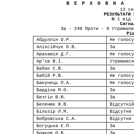
ВЕРХОВНА
13 се
РЕЗУЛЬТАТИ 
№ 1 від 
Сигна
За - 240 Проти - 8 Утримали
Рі
Абдуллін О.Р.
Не голосу
Аліксійчук О.В.
За
Арахамія Д.Г.
Не голосу
Ар’єв В.І.
Утримався
Бабак С.В.
За
Бабій Р.В.
Не голосу
Бакунець П.А.
Не голосу
Бардіна М.О.
За
Безгін В.Ю.
За
Беленюк Ж.В.
Відсутній
Білозір Л.М.
Відсутня
Бобровська С.А.
Відсутня
Богуцька Є.П.
За
Божков О.В.
За