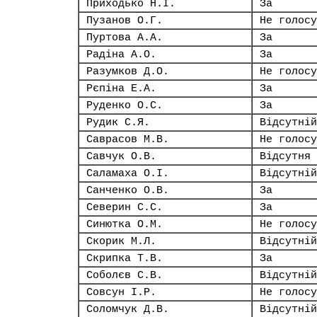
Приходько Н.І.
За
Пузанов О.Г.
Не голосу
Пуртова А.А.
За
Радіна А.О.
За
Разумков Д.О.
Не голосу
Рєпіна Е.А.
За
Руденко О.С.
За
Рудик С.Я.
Відсутній
Саврасов М.В.
Не голосу
Савчук О.В.
Відсутня
Саламаха О.І.
Відсутній
Санченко О.В.
За
Северин С.С.
За
Синютка О.М.
Не голосу
Скорик М.Л.
Відсутній
Скрипка Т.В.
За
Соболєв С.В.
Відсутній
Совсун І.Р.
Не голосу
Соломчук Д.В.
Відсутній