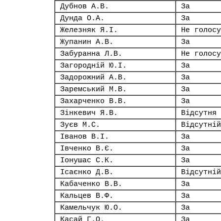
Дубнов А.В.
За
Дунда О.А.
За
Железняк Я.І.
Не голосу
Жупанин А.В.
За
Забуранна Л.В.
Не голосу
Загородній Ю.І.
За
Задорожний А.В.
За
Заремський М.В.
За
Захарченко В.В.
За
Зінкевич Я.В.
Відсутня
Зуєв М.С.
Відсутній
Іванов В.І.
За
Івченко В.Є.
За
Іонушас С.К.
За
Ісаєнко Д.В.
Відсутній
Кабаченко В.В.
За
Кальцев В.Ф.
За
Камельчук Ю.О.
За
Касай Г.О.
За