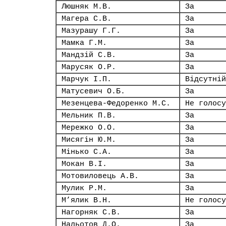
Люшняк М.В.
За
Магера С.В.
За
Мазурашу Г.Г.
За
Мамка Г.М.
За
Мандзій С.В.
За
Марусяк О.Р.
За
Марчук І.П.
Відсутній
Матусевич О.Б.
За
Мезенцева-Федоренко М.С.
Не голосу
Мельник П.В.
За
Мережко О.О.
За
Мисягін Ю.М.
За
Мінько С.А.
За
Мокан В.І.
За
Мотовиловець А.В.
За
Мулик Р.М.
За
М’ялик В.Н.
Не голосу
Нагорняк С.В.
За
Нальотов Д.О.
За