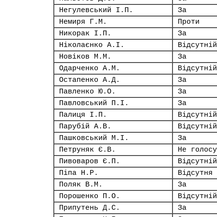
Негулевський І.П.
За
Немиря Г.М.
Проти
Никорак І.П.
За
Ніколаєнко А.І.
Відсутній
Новіков М.М.
За
Одарченко А.М.
Відсутній
Остапенко А.Д.
За
Павленко Ю.О.
За
Павловський П.І.
За
Палиця І.П.
Відсутній
Парубій А.В.
Відсутній
Пашковський М.І.
За
Петруняк Є.В.
Не голосу
Пивоваров Є.П.
Відсутній
Піпа Н.Р.
Відсутня
Поляк В.М.
За
Порошенко П.О.
Відсутній
Припутень Д.С.
За