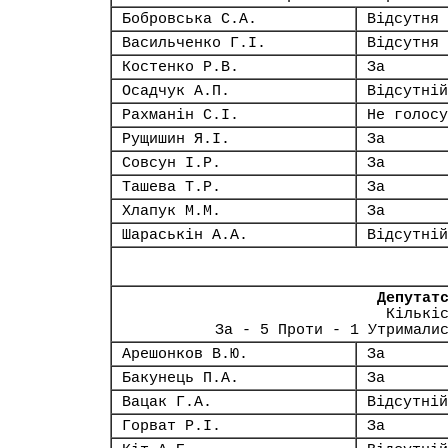
Бобровська С.А.
Відсутня
Васильченко Г.І.
Відсутня
Костенко Р.В.
За
Осадчук А.П.
Відсутній
Рахманін С.І.
Не голосу
Рущишин Я.І.
За
Совсун І.Р.
За
Ташева Т.Р.
За
Хлапук М.М.
За
Шараськін А.А.
Відсутній
Депутат
Кількі
За - 5 Проти - 1 Утримали
Арешонков В.Ю.
За
Бакунець П.А.
За
Вацак Г.А.
Відсутній
Горват Р.І.
За