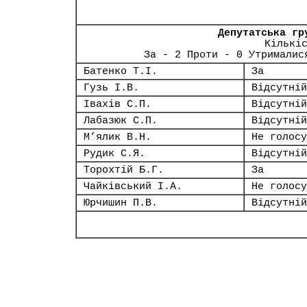
Депутатська гр
Кількі
За - 2 Проти - 0 Утрималис
Батенко Т.І.
За
Гузь І.В.
Відсутній
Івахів С.П.
Відсутній
Лабазюк С.П.
Відсутній
М’ялик В.Н.
Не голосу
Рудик С.Я.
Відсутній
Торохтій Б.Г.
За
Чайківський І.А.
Не голосу
Юрчишин П.В.
Відсутній