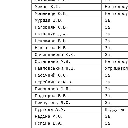
Михайлюк Г.О.
За
Мокан В.І.
Не голосу
Мошенець О.В.
Не голосу
Мурдій І.Ю.
За
Нагорняк С.В.
За
Наталуха Д.А.
За
Неклюдов В.М.
За
Нікітіна М.В.
За
Овчинникова Ю.Ю.
За
Остапенко А.Д.
Не голосу
Павловський П.І.
Утримався
Пасічний О.С.
За
Перебийніс М.В.
За
Пивоваров Є.П.
За
Подгорна В.В.
За
Припутень Д.С.
За
Пуртова А.А.
Відсутня
Радіна А.О.
За
Рєпіна Е.А.
За