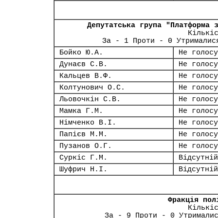
Депутатська група "Платформа 
Кількі
За - 1 Проти - 0 Утрималис
Бойко Ю.А.
Не голосу
Дунаєв С.В.
Не голосу
Кальцев В.Ф.
Не голосу
Колтунович О.С.
Не голосу
Льовочкін С.В.
Не голосу
Мамка Г.М.
Не голосу
Німченко В.І.
Не голосу
Папієв М.М.
Не голосу
Пузанов О.Г.
Не голосу
Суркіс Г.М.
Відсутній
Шуфрич Н.І.
Відсутній
Фракція пол
Кількі
За - 9 Проти - 0 Утримали