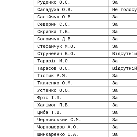
Руденко О.С.
За
Саладуха О.В.
Не голосу
Салійчук О.В.
За
Северин С.С.
За
Скрипка Т.В.
За
Соломчук Д.В.
За
Стефанчук М.О.
За
Струневич В.О.
Відсутній
Тарарін М.О.
За
Тарасов О.С.
Відсутній
Тістик Р.Я.
За
Ткаченко О.М.
За
Устенко О.О.
За
Фріс І.П.
За
Халімон П.В.
За
Циба Т.В.
За
Чернявський С.М.
За
Чорноморов А.О.
За
Шинкаренко І.А.
За