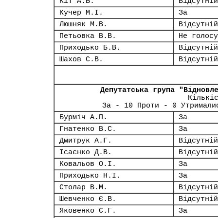
Кіт А.Б.
Відсутній
Кучер М.І.
За
Люшняк М.В.
Відсутній
Петьовка В.В.
Не голосу
Приходько Б.В.
Відсутній
Шахов С.В.
Відсутній
Депутатська група "Відновл
Кількі
За - 10 Проти - 0 Утримали
Бурміч А.П.
За
Гнатенко В.С.
За
Дмитрук А.Г.
Відсутній
Ісаєнко Д.В.
Відсутній
Ковальов О.І.
За
Приходько Н.І.
За
Столар В.М.
Відсутній
Шевченко Є.В.
Відсутній
Яковенко Є.Г.
За