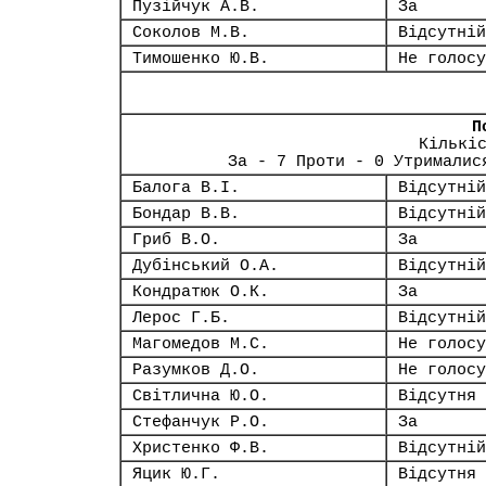
Пузійчук А.В.
За
Соколов М.В.
Відсутній
Тимошенко Ю.В.
Не голосу
П
Кількі
За - 7 Проти - 0 Утрималис
Балога В.І.
Відсутній
Бондар В.В.
Відсутній
Гриб В.О.
За
Дубінський О.А.
Відсутній
Кондратюк О.К.
За
Лерос Г.Б.
Відсутній
Магомедов М.С.
Не голосу
Разумков Д.О.
Не голосу
Світлична Ю.О.
Відсутня
Стефанчук Р.О.
За
Христенко Ф.В.
Відсутній
Яцик Ю.Г.
Відсутня