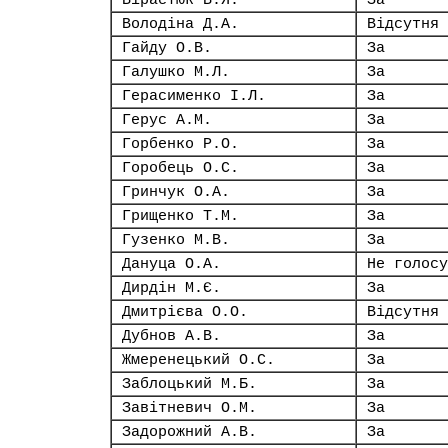
Вірастюк В.Я.
За
Володіна Д.А.
Відсутня
Гайду О.В.
За
Галушко М.Л.
За
Герасименко І.Л.
За
Герус А.М.
За
Горбенко Р.О.
За
Горобець О.С.
За
Гринчук О.А.
За
Грищенко Т.М.
За
Гузенко М.В.
За
Дануца О.А.
Не голосу
Дирдін М.Є.
За
Дмитрієва О.О.
Відсутня
Дубнов А.В.
За
Жмеренецький О.С.
За
Заблоцький М.Б.
За
Завітневич О.М.
За
Задорожний А.В.
За