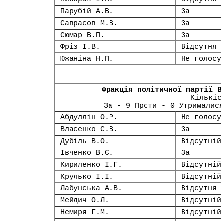
Парубій А.В.
За
Саврасов М.В.
За
Сюмар В.П.
За
Фріз І.В.
Відсутня
Южаніна Н.П.
Не голосу
Фракція політичної партії 
Кількі
За - 9 Проти - 0 Утрималис
Абдуллін О.Р.
Не голосу
Власенко С.В.
За
Дубіль В.О.
Відсутній
Івченко В.Є.
За
Кириленко І.Г.
Відсутній
Крулько І.І.
Відсутній
Лабунська А.В.
Відсутня
Мейдич О.Л.
Відсутній
Немиря Г.М.
Відсутній