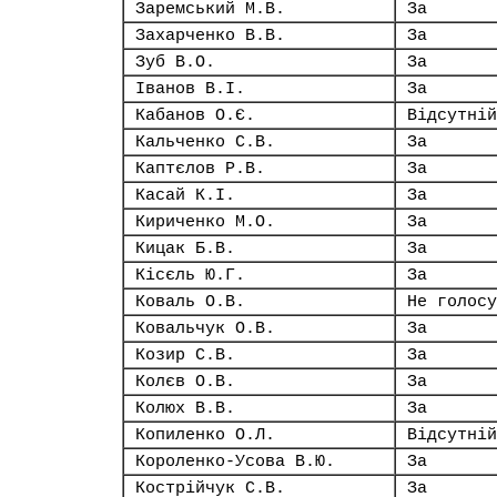
Заремський М.В.
За
Захарченко В.В.
За
Зуб В.О.
За
Іванов В.І.
За
Кабанов О.Є.
Відсутній
Кальченко С.В.
За
Каптєлов Р.В.
За
Касай К.І.
За
Кириченко М.О.
За
Кицак Б.В.
За
Кісєль Ю.Г.
За
Коваль О.В.
Не голосу
Ковальчук О.В.
За
Козир С.В.
За
Колєв О.В.
За
Колюх В.В.
За
Копиленко О.Л.
Відсутній
Короленко-Усова В.Ю.
За
Кострійчук С.В.
За