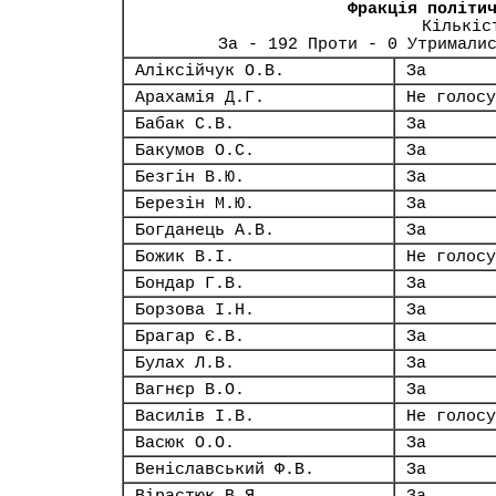
Фракція політи
Кількіс
За - 192 Проти - 0 Утримали
Аліксійчук О.В.
За
Арахамія Д.Г.
Не голосу
Бабак С.В.
За
Бакумов О.С.
За
Безгін В.Ю.
За
Березін М.Ю.
За
Богданець А.В.
За
Божик В.І.
Не голосу
Бондар Г.В.
За
Борзова І.Н.
За
Брагар Є.В.
За
Булах Л.В.
За
Вагнєр В.О.
За
Василів І.В.
Не голосу
Васюк О.О.
За
Веніславський Ф.В.
За