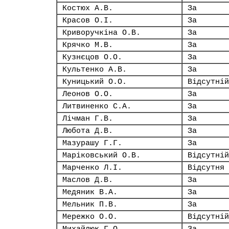
Костюх А.В.
За
Красов О.І.
За
Криворучкіна О.В.
За
Крячко М.В.
За
Кузнєцов О.О.
За
Культенко А.В.
За
Куницький О.О.
Відсутній
Леонов О.О.
За
Литвиненко С.А.
За
Лічман Г.В.
За
Любота Д.В.
За
Мазурашу Г.Г.
За
Маріковський О.В.
Відсутній
Марченко Л.І.
Відсутня
Маслов Д.В.
За
Медяник В.А.
За
Мельник П.В.
За
Мережко О.О.
Відсутній