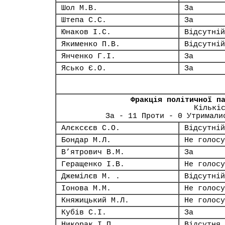
Шол М.В.
За
Штепа С.С.
За
Юнаков І.С.
Відсутній
Якименко П.В.
Відсутній
Янченко Г.І.
За
Ясько Є.О.
За
Фракція політичної п
Кількі
За - 11 Проти - 0 Утримали
Алєксєєв С.О.
Відсутній
Бондар М.Л.
Не голосу
В’ятрович В.М.
За
Геращенко І.В.
Не голосу
Джемілєв М. .
Відсутній
Іонова М.М.
Не голосу
Княжицький М.Л.
Не голосу
Кубів С.І.
За
Никорак І.П.
Відсутня