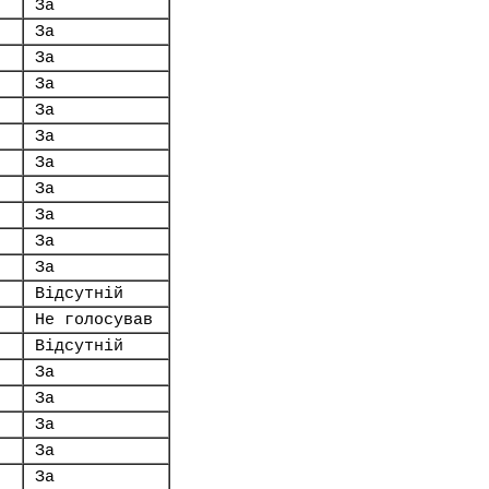
За
За
.
За
За
За
За
За
За
За
За
За
Відсутній
Не голосував
Відсутній
За
За
За
За
За