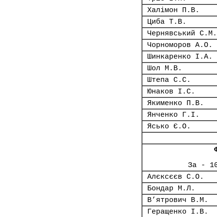
Халімон П.В.
Циба Т.В.
Чернявський С.М.
Чорноморов А.О.
Шинкаренко І.А.
Шол М.В.
Штепа С.С.
Юнаков І.С.
Якименко П.В.
Янченко Г.І.
Ясько Є.О.
За - 1
Алєксєєв С.О.
Бондар М.Л.
В’ятрович В.М.
Геращенко І.В.