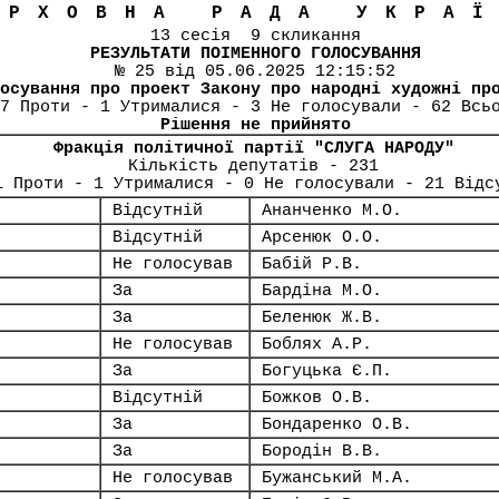
ЕРХОВНА РАДА УКРА
13 сесія 9 скликання
РЕЗУЛЬТАТИ ПОІМЕННОГО ГОЛОСУВАННЯ
№ 25 від 05.06.2025 12:15:52
осування про проект Закону про народні художні пр
7 Проти - 1 Утрималися - 3 Не голосували - 62 Всь
Рішення не прийнято
Фракція політичної партії "СЛУГА НАРОДУ"
Кількість депутатів - 231
1 Проти - 1 Утрималися - 0 Не голосували - 21 Відс
Відсутній
Ананченко М.О.
Відсутній
Арсенюк О.О.
Не голосував
Бабій Р.В.
За
Бардіна М.О.
За
Беленюк Ж.В.
Не голосував
Боблях А.Р.
За
Богуцька Є.П.
Відсутній
Божков О.В.
За
Бондаренко О.В.
За
Бородін В.В.
Не голосував
Бужанський М.А.