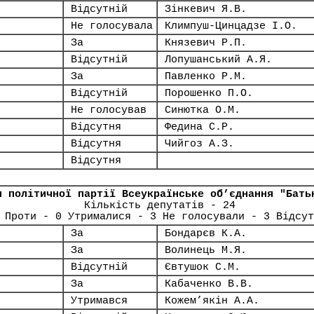
Відсутній
Зінкевич Я.В.
Не голосувала
Климпуш-Цинцадзе І.О.
За
Князевич Р.П.
Відсутній
Лопушанський А.Я.
За
Павленко Р.М.
Відсутній
Порошенко П.О.
Не голосував
Синютка О.М.
Відсутня
Федина С.Р.
Відсутня
Чийгоз А.З.
Відсутня
я політичної партії Всеукраїнське об’єднання "Бать
Кількість депутатів - 24
 Проти - 0 Утрималися - 3 Не голосували - 3 Відсут
За
Бондарєв К.А.
За
Волинець М.Я.
Відсутній
Євтушок С.М.
За
Кабаченко В.В.
Утримався
Кожем’якін А.А.