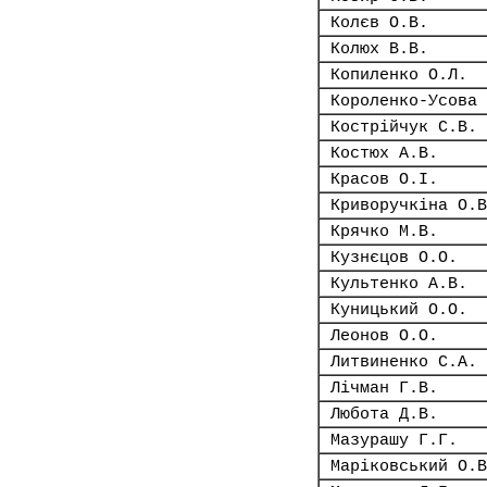
Колєв О.В.
Колюх В.В.
Копиленко О.Л.
Короленко-Усова 
Кострійчук С.В.
Костюх А.В.
Красов О.І.
Криворучкіна О.В
Крячко М.В.
Кузнєцов О.О.
Культенко А.В.
Куницький О.О.
Леонов О.О.
Литвиненко С.А.
Лічман Г.В.
Любота Д.В.
Мазурашу Г.Г.
Маріковський О.В