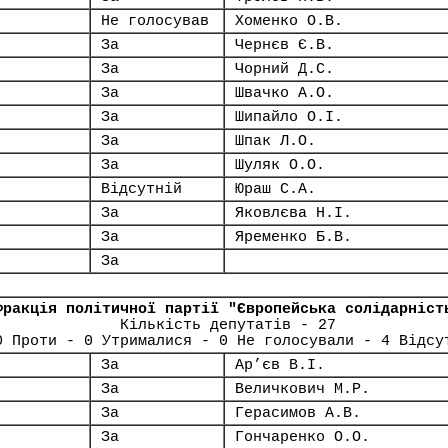
Не голосував
Хоменко О.В.
За
Чернєв Є.В.
За
Чорний Д.С.
За
Швачко А.О.
За
Шипайло О.І.
За
Шпак Л.О.
За
Шуляк О.О.
Відсутній
Юраш С.А.
За
Яковлєва Н.І.
За
Яременко Б.В.
За
Фракція політичної партії "Європейська солідарніст
Кількість депутатів - 27
0 Проти - 0 Утрималися - 0 Не голосували - 4 Відсу
За
Ар’єв В.І.
За
Величкович М.Р.
За
Герасимов А.В.
За
Гончаренко О.О.