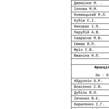
Джемілєв М. .
Іонова М.М.
Княжицький М.Л.
Кубів С.І.
Никорак І.П.
Парубій А.В.
Саврасов М.В.
Сюмар В.П.
Фріз І.В.
Южаніна Н.П.
Фракці
За - 6
Абдуллін О.Р.
Власенко С.В.
Дубіль В.О.
Івченко В.Є.
Кириленко І.Г.