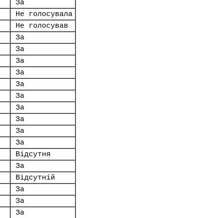
За
.
Не голосувала
Не голосував
За
За
За
За
За
За
За
За
За
За
Відсутня
За
Відсутній
За
За
За