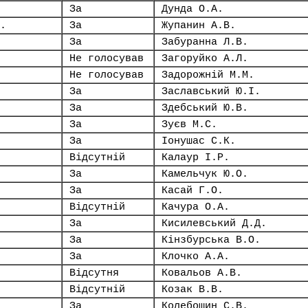
За
Дунда О.А.
.
За
Жупанин А.В.
За
Забуранна Л.В.
Не голосував
Загоруйко А.Л.
Не голосував
Задорожній М.М.
За
Заславський Ю.І.
За
Здебський Ю.В.
За
Зуєв М.С.
За
Іонушас С.К.
Відсутній
Калаур І.Р.
За
Камельчук Ю.О.
За
Касай Г.О.
Відсутній
Качура О.А.
За
Кисилевський Д.Д.
За
Кінзбурська В.О.
За
Клочко А.А.
Відсутня
Ковальов А.В.
Відсутній
Козак В.В.
За
Колебошин С.В.