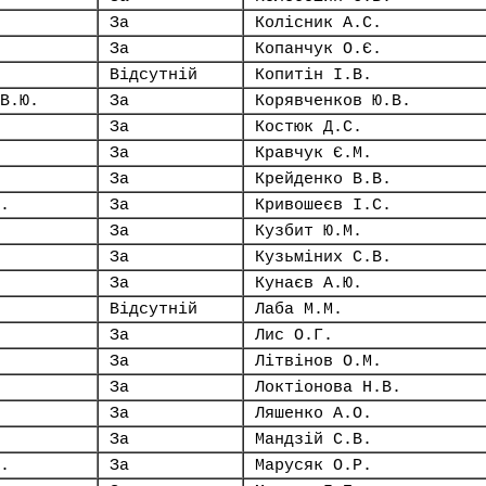
За
Колісник А.С.
За
Копанчук О.Є.
Відсутній
Копитін І.В.
В.Ю.
За
Корявченков Ю.В.
За
Костюк Д.С.
За
Кравчук Є.М.
За
Крейденко В.В.
.
За
Кривошеєв І.С.
За
Кузбит Ю.М.
За
Кузьміних С.В.
За
Кунаєв А.Ю.
Відсутній
Лаба М.М.
За
Лис О.Г.
За
Літвінов О.М.
За
Локтіонова Н.В.
За
Ляшенко А.О.
За
Мандзій С.В.
.
За
Марусяк О.Р.