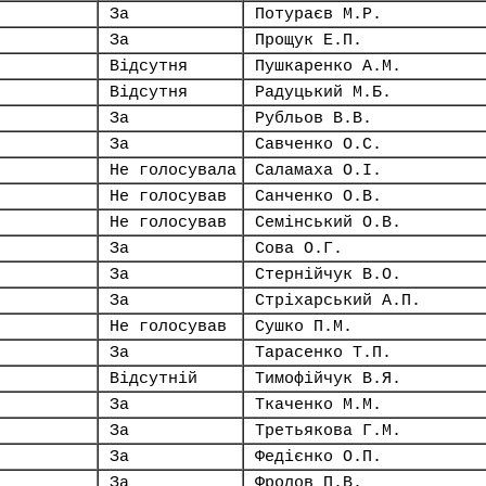
За
Потураєв М.Р.
За
Прощук Е.П.
Відсутня
Пушкаренко А.М.
Відсутня
Радуцький М.Б.
За
Рубльов В.В.
За
Савченко О.С.
Не голосувала
Саламаха О.І.
Не голосував
Санченко О.В.
Не голосував
Семінський О.В.
За
Сова О.Г.
За
Стернійчук В.О.
За
Стріхарський А.П.
Не голосував
Сушко П.М.
За
Тарасенко Т.П.
Відсутній
Тимофійчук В.Я.
За
Ткаченко М.М.
За
Третьякова Г.М.
За
Федієнко О.П.
За
Фролов П.В.