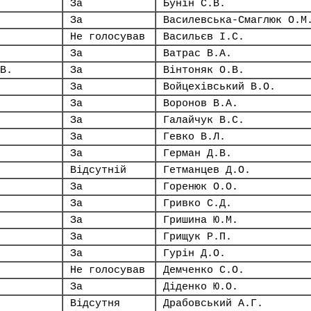
За
Бунін С.В.
За
Василевська-Смаглюк О.М
Не голосував
Васильєв І.С.
За
Ватрас В.А.
В.
За
Вінтоняк О.В.
За
Войцехівський В.О.
За
Воронов В.А.
За
Галайчук В.С.
За
Гевко В.Л.
За
Герман Д.В.
Відсутній
Гетманцев Д.О.
За
Горенюк О.О.
За
Гривко С.Д.
За
Гришина Ю.М.
За
Грищук Р.П.
За
Гурін Д.О.
Не голосував
Демченко С.О.
За
Діденко Ю.О.
Відсутня
Драбовський А.Г.