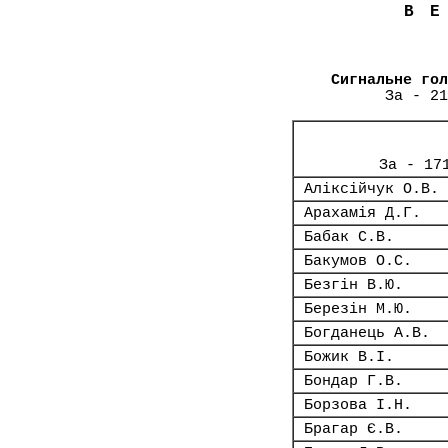
В
Сигнальне гол
За - 21
За - 17
Аліксійчук О.В.
Арахамія Д.Г.
Бабак С.В.
Бакумов О.С.
Безгін В.Ю.
Березін М.Ю.
Богданець А.В.
Божик В.І.
Бондар Г.В.
Борзова І.Н.
Брагар Є.В.