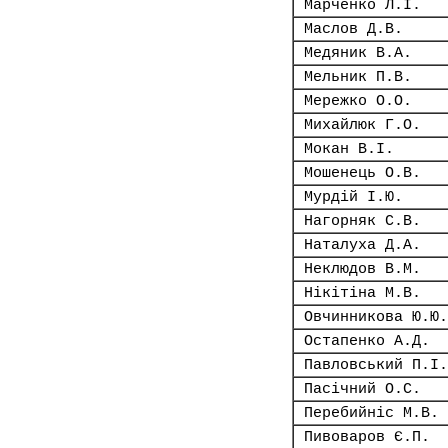
Марченко Л.І.
Маслов Д.В.
Медяник В.А.
Мельник П.В.
Мережко О.О.
Михайлюк Г.О.
Мокан В.І.
Мошенець О.В.
Мурдій І.Ю.
Нагорняк С.В.
Наталуха Д.А.
Неклюдов В.М.
Нікітіна М.В.
Овчинникова Ю.Ю.
Остапенко А.Д.
Павловський П.І.
Пасічний О.С.
Перебийніс М.В.
Пивоваров Є.П.