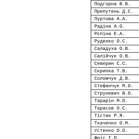
Подгорна В.В.
Припутень Д.С.
Пуртова А.А.
Радіна А.О.
Рєпіна Е.А.
Руденко О.С.
Саладуха О.В.
Салійчук О.В.
Северин С.С.
Скрипка Т.В.
Соломчук Д.В.
Стефанчук М.О.
Струневич В.О.
Тарарін М.О.
Тарасов О.С.
Тістик Р.Я.
Ткаченко О.М.
Устенко О.О.
Фріс І.П.