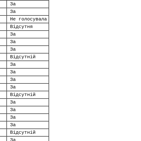
За
За
Не голосувала
Відсутня
За
За
За
Відсутній
За
За
За
За
Відсутній
За
За
За
За
Відсутній
За