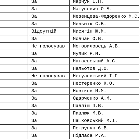
За
Марчук І.П.
За
Матусевич О.Б.
За
Мезенцева-Федоренко М.С
За
Мельнік С.В.
Відсутній
Мисягін Ю.М.
За
Мовчан О.В.
Не голосував
Мотовиловець А.В.
За
Мулик Р.М.
За
Нагаєвський А.С.
За
Нальотов Д.О.
Не голосував
Негулевський І.П.
За
Нестеренко К.О.
За
Новіков М.М.
За
Одарченко А.М.
За
Павліш П.В.
За
Павлюк М.В.
За
Пашковський М.І.
За
Петруняк Є.В.
За
Підласа Р.А.