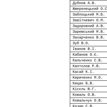
Дубнов А.В.
Жмеренецький О.С
Заблоцький М.Б.
Завітневич О.М.
Задорожний А.В.
Заремський М.В.
Захарченко В.В.
Зуб В.О.
Іванов В.І.
Кабанов О.Є.
Кальченко С.В.
Каптєлов Р.В.
Касай К.І.
Кириченко М.О.
Кицак Б.В.
Кісєль Ю.Г.
Коваль О.В.
Ковальчук О.В.
Козир С.В.