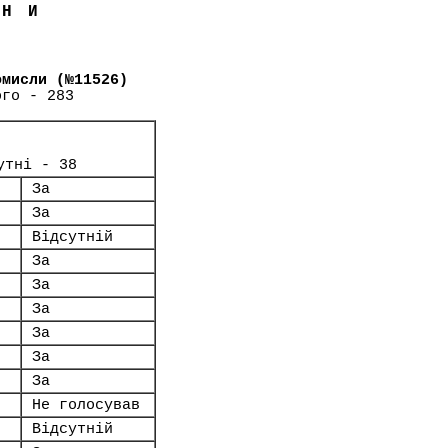
ЇНИ
омисли (№11526)
ого - 283
утні - 38
За
За
Відсутній
За
За
За
За
За
За
Не голосував
Відсутній