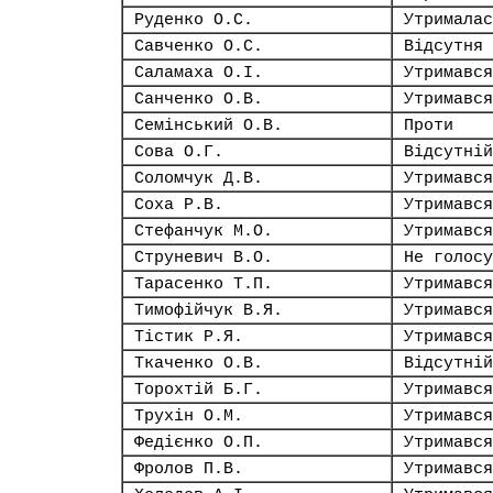
Руденко О.С.
Утрималас
Савченко О.С.
Відсутня
Саламаха О.І.
Утримався
Санченко О.В.
Утримався
Семінський О.В.
Проти
Сова О.Г.
Відсутній
Соломчук Д.В.
Утримався
Соха Р.В.
Утримався
Стефанчук М.О.
Утримався
Струневич В.О.
Не голосу
Тарасенко Т.П.
Утримався
Тимофійчук В.Я.
Утримався
Тістик Р.Я.
Утримався
Ткаченко О.В.
Відсутній
Торохтій Б.Г.
Утримався
Трухін О.М.
Утримався
Федієнко О.П.
Утримався
Фролов П.В.
Утримався