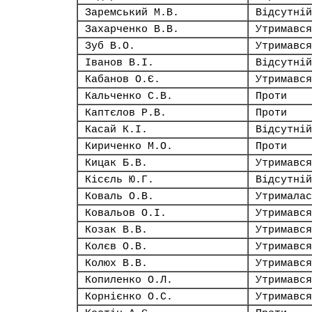
Заремський М.В.
Відсутній
Захарченко В.В.
Утримався
Зуб В.О.
Утримався
Іванов В.І.
Відсутній
Кабанов О.Є.
Утримався
Кальченко С.В.
Проти
Каптєлов Р.В.
Проти
Касай К.І.
Відсутній
Кириченко М.О.
Проти
Кицак Б.В.
Утримався
Кісєль Ю.Г.
Відсутній
Коваль О.В.
Утрималас
Ковальов О.І.
Утримався
Козак В.В.
Утримався
Колєв О.В.
Утримався
Колюх В.В.
Утримався
Копиленко О.Л.
Утримався
Корнієнко О.С.
Утримався