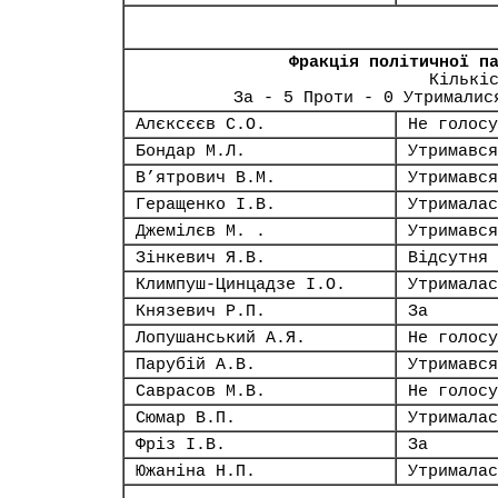
Фракція політичної п
Кількі
За - 5 Проти - 0 Утрималис
Алєксєєв С.О.
Не голосу
Бондар М.Л.
Утримався
В’ятрович В.М.
Утримався
Геращенко І.В.
Утрималас
Джемілєв М. .
Утримався
Зінкевич Я.В.
Відсутня
Климпуш-Цинцадзе І.О.
Утрималас
Князевич Р.П.
За
Лопушанський А.Я.
Не голосу
Парубій А.В.
Утримався
Саврасов М.В.
Не голосу
Сюмар В.П.
Утрималас
Фріз І.В.
За
Южаніна Н.П.
Утрималас