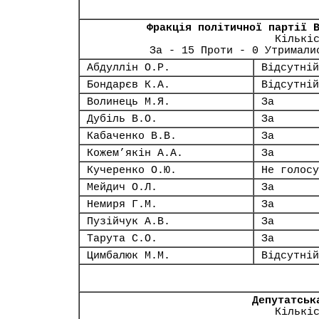
Фракція політичної партії 
Кількі
За - 15 Проти - 0 Утримали
Абдуллін О.Р.
Відсутній
Бондарєв К.А.
Відсутній
Волинець М.Я.
За
Дубіль В.О.
За
Кабаченко В.В.
За
Кожем’якін А.А.
За
Кучеренко О.Ю.
Не голосу
Мейдич О.Л.
За
Немиря Г.М.
За
Пузійчук А.В.
За
Тарута С.О.
За
Цимбалюк М.М.
Відсутній
Депутатськ
Кількі