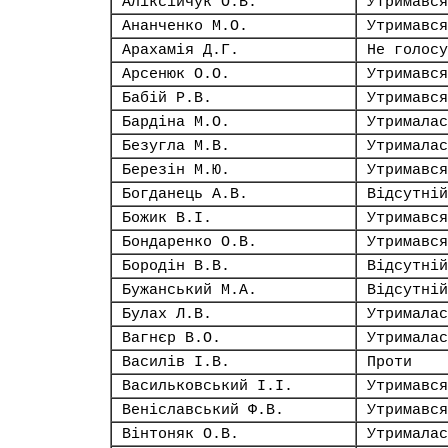
Аліксійчук О.В.
Утримався
Ананченко М.О.
Утримався
Арахамія Д.Г.
Не голосу
Арсенюк О.О.
Утримався
Бабій Р.В.
Утримався
Бардіна М.О.
Утрималас
Безугла М.В.
Утрималас
Березін М.Ю.
Утримався
Богданець А.В.
Відсутній
Божик В.І.
Утримався
Бондаренко О.В.
Утримався
Бородін В.В.
Відсутній
Бужанський М.А.
Відсутній
Булах Л.В.
Утрималас
Вагнєр В.О.
Утрималас
Василів І.В.
Проти
Васильковський І.І.
Утримався
Веніславський Ф.В.
Утримався
Вінтоняк О.В.
Утрималас