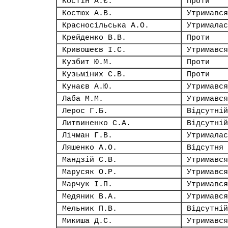
Костін А.Є.
Проти
Костюх А.В.
Утримався
Красносільська А.О.
Утрималас
Крейденко В.В.
Проти
Кривошеєв І.С.
Утримався
Кузбит Ю.М.
Проти
Кузьміних С.В.
Проти
Кунаєв А.Ю.
Утримався
Лаба М.М.
Утримався
Лерос Г.Б.
Відсутній
Литвиненко С.А.
Відсутній
Лічман Г.В.
Утрималас
Ляшенко А.О.
Відсутня
Мандзій С.В.
Утримався
Марусяк О.Р.
Утримався
Марчук І.П.
Утримався
Медяник В.А.
Утримався
Мельник П.В.
Відсутній
Микиша Д.С.
Утримався