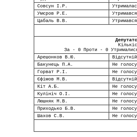
Совсун І.Р.
Утрималас
Умєров Р.Е.
Утримався
Цабаль В.В.
Утримався
Депутат
Кількі
За - 0 Проти - 0 Утрималис
Арешонков В.Ю.
Відсутній
Бакунець П.А.
Не голосу
Горват Р.І.
Не голосу
Єфімов М.В.
Відсутній
Кіт А.Б.
Не голосу
Кулініч О.І.
Не голосу
Люшняк М.В.
Не голосу
Приходько Б.В.
Не голосу
Шахов С.В.
Не голосу