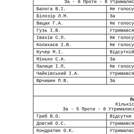
За - 6 Проти - 0 Утримали
Балога В.І.
Не голосу
Білозір Л.М.
За
Вацак Г.А.
Не голосу
Гузь І.В.
Утримався
Івахів С.П.
Не голосу
Колихаєв І.В.
Не голосу
Кучер М.І.
Відсутній
Мінько С.А.
За
Палиця І.П.
Не голосу
Чайківський І.А.
Утримався
Юрчишин П.В.
За
П
Кількі
За - 5 Проти - 0 Утрималис
Гриб В.О.
Відсутня
Довгий О.С.
Утримався
Кондратюк О.К.
Утрималас