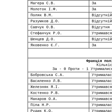
Магера С.В.
За
Молоток І.Ф.
За
Поляк В.М.
Відсутній
Разумков Д.О.
Відсутній
Савчук О.В.
Відсутня
Стефанчук Р.О.
Утримався
Шенцев Д.О.
Відсутній
Яковенко Є.Г.
За
Фракція пол
Кількі
За - 0 Проти - 1 Утрималис
Бобровська С.А.
Утрималас
Василенко Л.В.
Утрималас
Железняк Я.І.
Утримався
Костенко Р.В.
Утримався
Макаров О.А.
Утримався
Піпа Н.Р.
Утрималас
Рудик К.О.
Утрималас