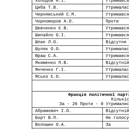
Холодов А.І.
Утримався
Циба Т.В.
Утрималас
Чернявський С.М.
Утримався
Чорноморов А.О.
Проти
Шевченко Є.В.
Утримався
Шипайло О.І.
Утримався
Шпак Л.О.
Відсутня
Шуляк О.О.
Утрималас
Юраш С.А.
Утримався
Якименко П.В.
Відсутній
Янченко Г.І.
Утрималас
Ясько Є.О.
Утрималас
Фракція політичної парт
Кількі
За - 26 Проти - 0 Утримали
Абрамович І.О.
Відсутній
Борт В.П.
Не голосу
Волошин О.А.
За