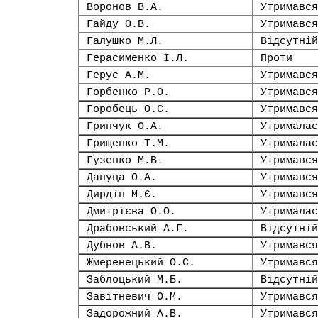
Воронов В.А.
Утримався
Гайду О.В.
Утримався
Галушко М.Л.
Відсутній
Герасименко І.Л.
Проти
Герус А.М.
Утримався
Горбенко Р.О.
Утримався
Горобець О.С.
Утримався
Гринчук О.А.
Утрималас
Грищенко Т.М.
Утрималас
Гузенко М.В.
Утримався
Дануца О.А.
Утримався
Дирдін М.Є.
Утримався
Дмитрієва О.О.
Утрималас
Драбовський А.Г.
Відсутній
Дубнов А.В.
Утримався
Жмеренецький О.С.
Утримався
Заблоцький М.Б.
Відсутній
Завітневич О.М.
Утримався
Задорожний А.В.
Утримався