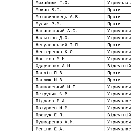
Михайлюк Г.О.
Утрималас
Мокан В.І.
Проти
Мотовиловець А.В.
Проти
Мулик Р.М.
Проти
Нагаєвський А.С.
Утримався
Нальотов Д.О.
Утримався
Негулевський І.П.
Проти
Нестеренко К.О.
Утримався
Новіков М.М.
Утримався
Одарченко А.М.
Відсутній
Павліш П.В.
Проти
Павлюк М.В.
Проти
Пашковський М.І.
Утримався
Петруняк Є.В.
Утримався
Підласа Р.А.
Утрималас
Потураєв М.Р.
Утримався
Прощук Е.П.
Відсутній
Пушкаренко А.М.
Утримався
Рєпіна Е.А.
Утрималас