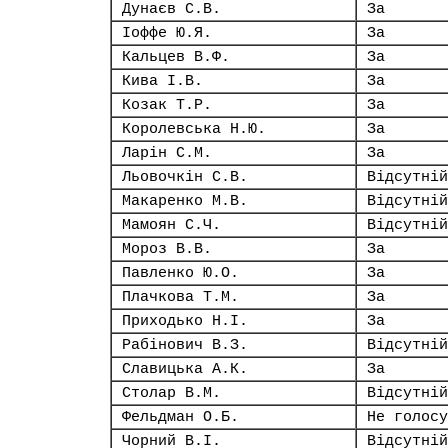
Дунаєв С.В.
За
Іоффе Ю.Я.
За
Кальцев В.Ф.
За
Кива І.В.
За
Козак Т.Р.
За
Королевська Н.Ю.
За
Ларін С.М.
За
Льовочкін С.В.
Відсутній
Макаренко М.В.
Відсутній
Мамоян С.Ч.
Відсутній
Мороз В.В.
За
Павленко Ю.О.
За
Плачкова Т.М.
За
Приходько Н.І.
За
Рабінович В.З.
Відсутній
Славицька А.К.
За
Столар В.М.
Відсутній
Фельдман О.Б.
Не голосу
Чорний В.І.
Відсутній