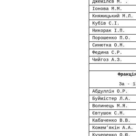
Джемілєв М. .
Іонова М.М.
Княжицький М.Л.
Кубів С.І.
Никорак І.П.
Порошенко П.О.
Синютка О.М.
Федина С.Р.
Чийгоз А.З.
Фракці
За - 1
Абдуллін О.Р.
Буймістер Л.А.
Волинець М.Я.
Євтушок С.М.
Кабаченко В.В.
Кожем’якін А.А.
Кучеренко О.Ю.