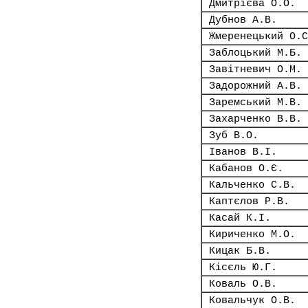
Дмитрієва О.О.
Дубнов А.В.
Жмеренецький О.С
Заблоцький М.Б.
Завітневич О.М.
Задорожний А.В.
Заремський М.В.
Захарченко В.В.
Зуб В.О.
Іванов В.І.
Кабанов О.Є.
Кальченко С.В.
Каптєлов Р.В.
Касай К.І.
Кириченко М.О.
Кицак Б.В.
Кісєль Ю.Г.
Коваль О.В.
Ковальчук О.В.