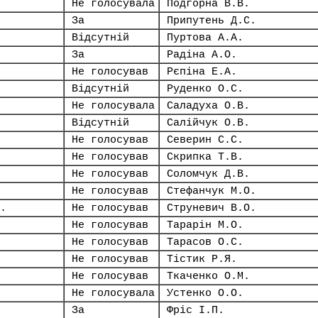
Не голосувала
Подгорна В.В.
За
Припутень Д.С.
Відсутній
Пуртова А.А.
За
Радіна А.О.
Не голосував
Рєпіна Е.А.
Відсутній
Руденко О.С.
Не голосувала
Саладуха О.В.
Відсутній
Салійчук О.В.
Не голосував
Северин С.С.
Не голосував
Скрипка Т.В.
Не голосував
Соломчук Д.В.
Не голосував
Стефанчук М.О.
.
Не голосував
Струневич В.О.
Не голосував
Тарарін М.О.
Не голосував
Тарасов О.С.
Не голосував
Тістик Р.Я.
Не голосував
Ткаченко О.М.
Не голосувала
Устенко О.О.
За
Фріс І.П.