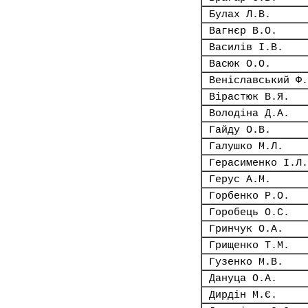
Булах Л.В.
Вагнєр В.О.
Василів І.В.
Васюк О.О.
Веніславський Ф.
Вірастюк В.Я.
Володіна Д.А.
Гайду О.В.
Галушко М.Л.
Герасименко І.Л.
Герус А.М.
Горбенко Р.О.
Горобець О.С.
Гринчук О.А.
Грищенко Т.М.
Гузенко М.В.
Дануца О.А.
Дирдін М.Є.