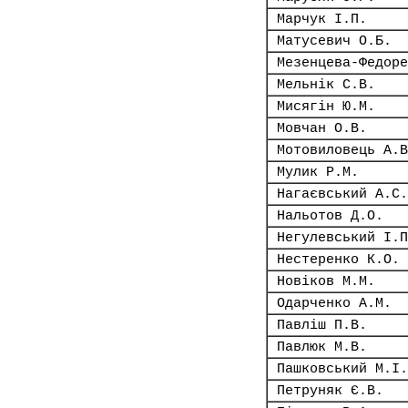
Марчук І.П.
Матусевич О.Б.
Мезенцева-Федоре
Мельнік С.В.
Мисягін Ю.М.
Мовчан О.В.
Мотовиловець А.В
Мулик Р.М.
Нагаєвський А.С.
Нальотов Д.О.
Негулевський І.П
Нестеренко К.О.
Новіков М.М.
Одарченко А.М.
Павліш П.В.
Павлюк М.В.
Пашковський М.І.
Петруняк Є.В.