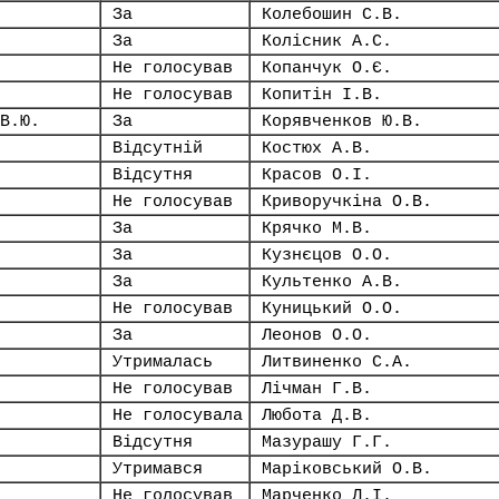
За
Колебошин С.В.
За
Колісник А.С.
Не голосував
Копанчук О.Є.
Не голосував
Копитін І.В.
В.Ю.
За
Корявченков Ю.В.
Відсутній
Костюх А.В.
Відсутня
Красов О.І.
Не голосував
Криворучкіна О.В.
За
Крячко М.В.
За
Кузнєцов О.О.
За
Культенко А.В.
Не голосував
Куницький О.О.
За
Леонов О.О.
Утрималась
Литвиненко С.А.
Не голосував
Лічман Г.В.
Не голосувала
Любота Д.В.
Відсутня
Мазурашу Г.Г.
Утримався
Маріковський О.В.
Не голосував
Марченко Л.І.