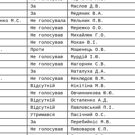
За
Маслов Д.В.
За
Медяник В.А.
нко М.С.
Не голосувала
Мельник П.В.
Не голосував
Мережко О.О.
Не голосував
Михайлюк Г.О.
Не голосував
Мокан В.І.
.
Проти
Мошенець О.В.
Не голосував
Мурдій І.Ю.
Не голосував
Нагорняк С.В.
За
Наталуха Д.А.
.
Не голосував
Неклюдов В.М.
Відсутній
Нікітіна М.В.
Не голосував
Овчинникова Ю.Ю.
Відсутній
Остапенко А.Д.
Відсутній
Павловський П.І.
Утримався
Пасічний О.С.
За
Перебийніс М.В.
Не голосував
Пивоваров Є.П.