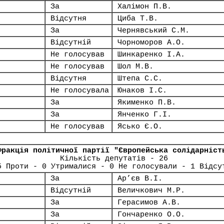
За
Халімон П.В.
Відсутня
Циба Т.В.
За
Чернявський С.М.
Відсутній
Чорноморов А.О.
Не голосував
Шинкаренко І.А.
Не голосував
Шол М.В.
Відсутня
Штепа С.С.
Не голосувала
Юнаков І.С.
За
Якименко П.В.
За
Янченко Г.І.
Не голосував
Ясько Є.О.
Фракція політичної партії "Європейська солідарніст
Кількість депутатів - 26
5 Проти - 0 Утрималися - 0 Не голосували - 1 Відсу
За
Ар’єв В.І.
Відсутній
Величкович М.Р.
За
Герасимов А.В.
За
Гончаренко О.О.