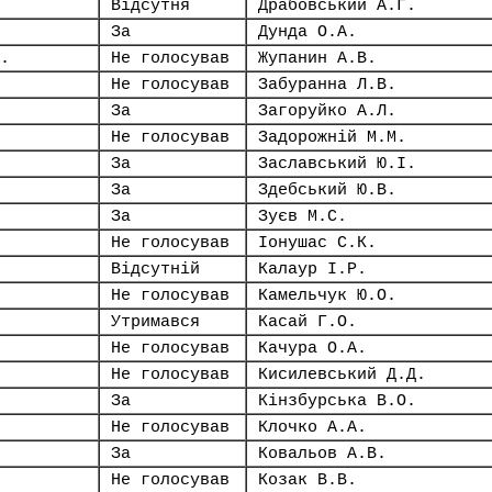
Відсутня
Драбовський А.Г.
За
Дунда О.А.
.
Не голосував
Жупанин А.В.
Не голосував
Забуранна Л.В.
За
Загоруйко А.Л.
Не голосував
Задорожній М.М.
За
Заславський Ю.І.
За
Здебський Ю.В.
За
Зуєв М.С.
Не голосував
Іонушас С.К.
Відсутній
Калаур І.Р.
Не голосував
Камельчук Ю.О.
Утримався
Касай Г.О.
Не голосував
Качура О.А.
Не голосував
Кисилевський Д.Д.
За
Кінзбурська В.О.
Не голосував
Клочко А.А.
За
Ковальов А.В.
Не голосував
Козак В.В.