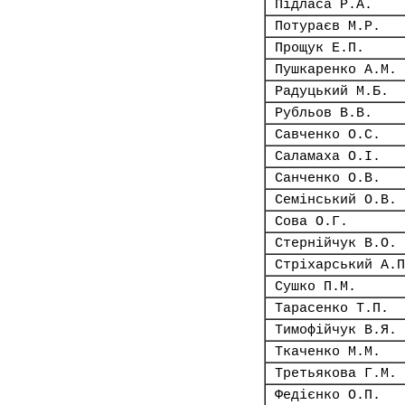
Підласа Р.А.
Потураєв М.Р.
Прощук Е.П.
Пушкаренко А.М.
Радуцький М.Б.
Рубльов В.В.
Савченко О.С.
Саламаха О.І.
Санченко О.В.
Семінський О.В.
Сова О.Г.
Стернійчук В.О.
Стріхарський А.П
Сушко П.М.
Тарасенко Т.П.
Тимофійчук В.Я.
Ткаченко М.М.
Третьякова Г.М.
Федієнко О.П.