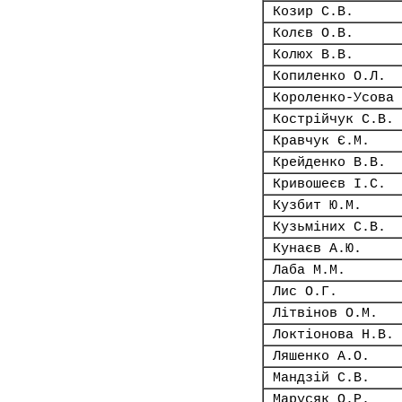
Козир С.В.
Колєв О.В.
Колюх В.В.
Копиленко О.Л.
Короленко-Усова 
Кострійчук С.В.
Кравчук Є.М.
Крейденко В.В.
Кривошеєв І.С.
Кузбит Ю.М.
Кузьміних С.В.
Кунаєв А.Ю.
Лаба М.М.
Лис О.Г.
Літвінов О.М.
Локтіонова Н.В.
Ляшенко А.О.
Мандзій С.В.
Марусяк О.Р.