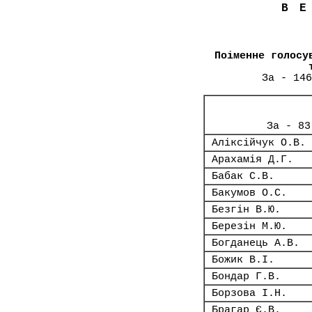
В
Поіменне голосу
За - 146
За - 83
Аліксійчук О.В.
Арахамія Д.Г.
Бабак С.В.
Бакумов О.С.
Безгін В.Ю.
Березін М.Ю.
Богданець А.В.
Божик В.І.
Бондар Г.В.
Борзова І.Н.
Брагар Є.В.