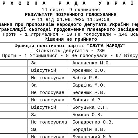
ЕРХОВНА РАДА УКРА
14 сесія 9 скликання
РЕЗУЛЬТАТИ ПОІМЕННОГО ГОЛОСУВАННЯ
№ 11 від 04.09.2025 11:50:59
вання про пропозицію народного депутата України Ге
трансляції сьогодні продовження пленарного засідан
 Проти - 1 Утрималися - 10 Не голосували - 140 Вс
Рішення не прийнято
Фракція політичної партії "СЛУГА НАРОДУ"
Кількість депутатів - 230
 Проти - 1 Утрималися - 8 Не голосували - 97 Відсу
За
Ананченко М.О.
Відсутній
Арсенюк О.О.
Не голосував
Бабій Р.В.
За
Бардіна М.О.
Не голосував
Беленюк Ж.В.
Не голосував
Боблях А.Р.
Відсутній
Богуцька Є.П.
За
Божков О.В.
Не голосувала
Бондаренко О.В.
За
Бородін В.В.
Не голосував
Бужанський М.А.