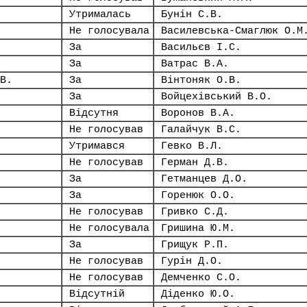
Утрималась
Бунін С.В.
Не голосувала
Василевська-Смаглюк О.М
За
Васильєв І.С.
За
Ватрас В.А.
В.
За
Вінтоняк О.В.
За
Войцехівський В.О.
Відсутня
Воронов В.А.
Не голосував
Галайчук В.С.
Утримався
Гевко В.Л.
Не голосував
Герман Д.В.
За
Гетманцев Д.О.
За
Горенюк О.О.
Не голосував
Гривко С.Д.
Не голосувала
Гришина Ю.М.
За
Грищук Р.П.
Не голосував
Гурін Д.О.
Не голосував
Демченко С.О.
Відсутній
Діденко Ю.О.