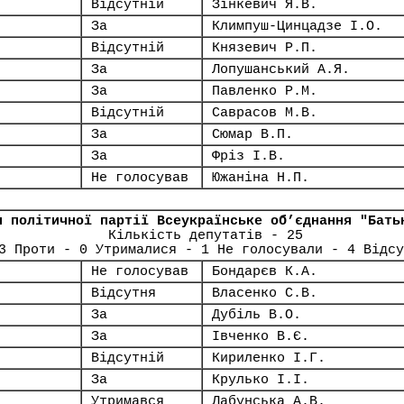
Відсутній
Зінкевич Я.В.
За
Климпуш-Цинцадзе І.О.
Відсутній
Князевич Р.П.
За
Лопушанський А.Я.
За
Павленко Р.М.
Відсутній
Саврасов М.В.
За
Сюмар В.П.
За
Фріз І.В.
Не голосував
Южаніна Н.П.
я політичної партії Всеукраїнське об’єднання "Бать
Кількість депутатів - 25
3 Проти - 0 Утрималися - 1 Не голосували - 4 Відсу
Не голосував
Бондарєв К.А.
Відсутня
Власенко С.В.
За
Дубіль В.О.
За
Івченко В.Є.
Відсутній
Кириленко І.Г.
За
Крулько І.І.
Утримався
Лабунська А.В.