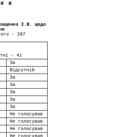
ЇНИ
ращенко І.В. щодо
ня
ього - 297
тні - 41
За
Відсутній
За
За
За
За
За
Не голосував
Не голосував
Не голосував
Не голосував