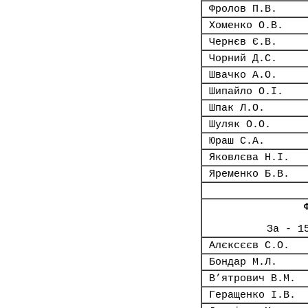
Фролов П.В.
Хоменко О.В.
Чернєв Є.В.
Чорний Д.С.
Швачко А.О.
Шипайло О.І.
Шпак Л.О.
Шуляк О.О.
Юраш С.А.
Яковлєва Н.І.
Яременко Б.В.
За - 1
Алєксєєв С.О.
Бондар М.Л.
В’ятрович В.М.
Геращенко І.В.