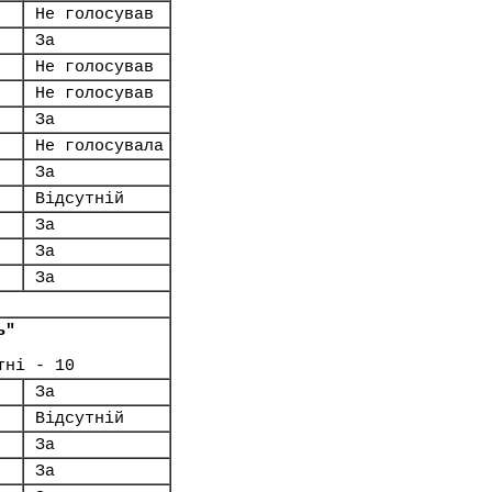
Не голосував
За
Не голосував
Не голосував
За
Не голосувала
За
Відсутній
За
За
За
ь"
тні - 10
За
Відсутній
За
За