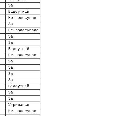
За
Відсутній
Не голосував
За
Не голосувала
За
За
Відсутній
Не голосував
За
За
За
За
Відсутній
За
За
Утримався
Не голосував