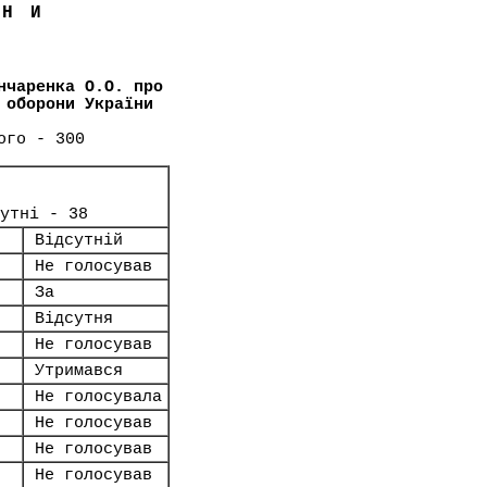
ЇНИ
нчаренка О.О. про
 оборони України
ого - 300
сутні - 38
Відсутній
Не голосував
За
Відсутня
Не голосував
Утримався
Не голосувала
Не голосував
Не голосував
Не голосував