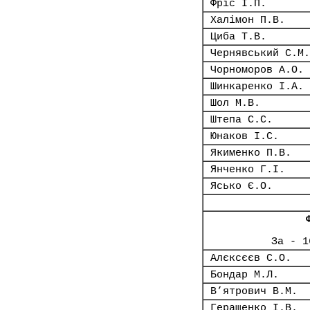
Фріс І.П.
Халімон П.В.
Циба Т.В.
Чернявський С.М.
Чорноморов А.О.
Шинкаренко І.А.
Шол М.В.
Штепа С.С.
Юнаков І.С.
Якименко П.В.
Янченко Г.І.
Ясько Є.О.
За - 1
Алєксєєв С.О.
Бондар М.Л.
В’ятрович В.М.
Геращенко І.В.