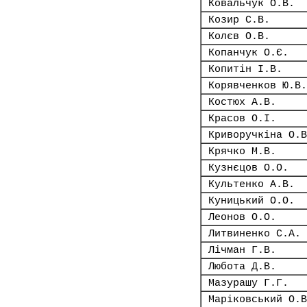
Ковальчук О.В.
Козир С.В.
Колєв О.В.
Копанчук О.Є.
Копитін І.В.
Корявченков Ю.В.
Костюх А.В.
Красов О.І.
Криворучкіна О.В
Крячко М.В.
Кузнєцов О.О.
Культенко А.В.
Куницький О.О.
Леонов О.О.
Литвиненко С.А.
Лічман Г.В.
Любота Д.В.
Мазурашу Г.Г.
Маріковський О.В