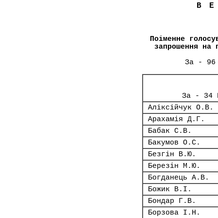
В
Поіменне голосу
запрошення на 
За - 96
За - 34 
Аліксійчук О.В.
Арахамія Д.Г.
Бабак С.В.
Бакумов О.С.
Безгін В.Ю.
Березін М.Ю.
Богданець А.В.
Божик В.І.
Бондар Г.В.
Борзова І.Н.