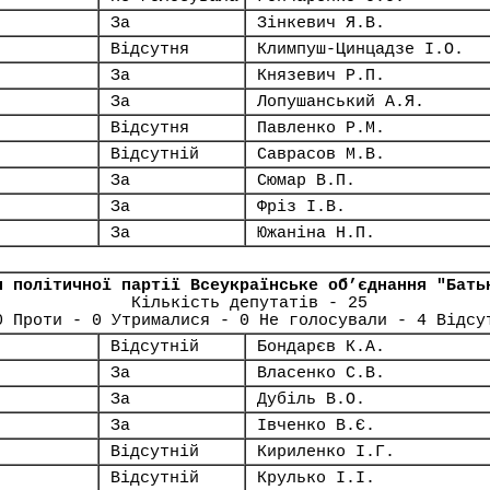
За
Зінкевич Я.В.
Відсутня
Климпуш-Цинцадзе І.О.
За
Князевич Р.П.
За
Лопушанський А.Я.
Відсутня
Павленко Р.М.
Відсутній
Саврасов М.В.
За
Сюмар В.П.
За
Фріз І.В.
За
Южаніна Н.П.
я політичної партії Всеукраїнське об’єднання "Бать
Кількість депутатів - 25
0 Проти - 0 Утрималися - 0 Не голосували - 4 Відсу
Відсутній
Бондарєв К.А.
За
Власенко С.В.
За
Дубіль В.О.
За
Івченко В.Є.
Відсутній
Кириленко І.Г.
Відсутній
Крулько І.І.