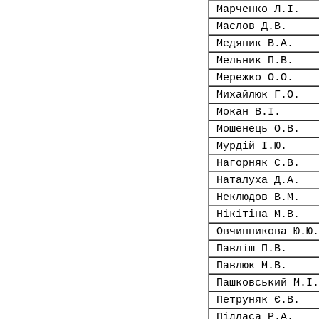
Марченко Л.І.
Маслов Д.В.
Медяник В.А.
Мельник П.В.
Мережко О.О.
Михайлюк Г.О.
Мокан В.І.
Мошенець О.В.
Мурдій І.Ю.
Нагорняк С.В.
Наталуха Д.А.
Неклюдов В.М.
Нікітіна М.В.
Овчинникова Ю.Ю.
Павліш П.В.
Павлюк М.В.
Пашковський М.І.
Петруняк Є.В.
Підласа Р.А.