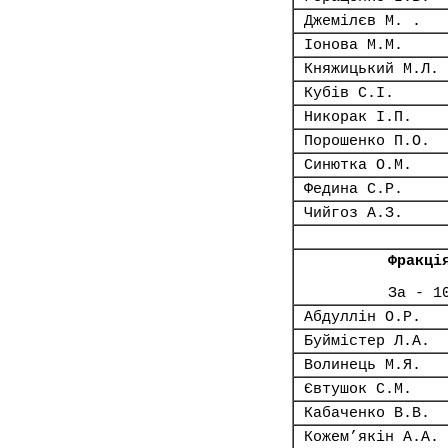
Джемілєв М. .
Іонова М.М.
Княжицький М.Л.
Кубів С.І.
Никорак І.П.
Порошенко П.О.
Синютка О.М.
Федина С.Р.
Чийгоз А.З.
Фракці
За - 1
Абдуллін О.Р.
Буймістер Л.А.
Волинець М.Я.
Євтушок С.М.
Кабаченко В.В.
Кожем’якін А.А.