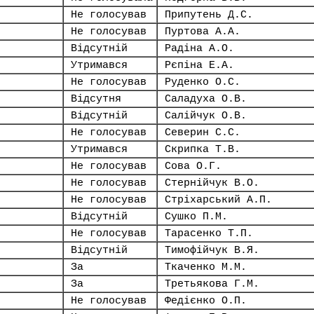
Не голосував
Припутень Д.С.
Не голосував
Пуртова А.А.
Відсутній
Радіна А.О.
Утримався
Рєпіна Е.А.
Не голосував
Руденко О.С.
Відсутня
Саладуха О.В.
Відсутній
Салійчук О.В.
Не голосував
Северин С.С.
Утримався
Скрипка Т.В.
Не голосував
Сова О.Г.
Не голосував
Стернійчук В.О.
Не голосував
Стріхарський А.П.
Відсутній
Сушко П.М.
Не голосував
Тарасенко Т.П.
Відсутній
Тимофійчук В.Я.
За
Ткаченко М.М.
За
Третьякова Г.М.
Не голосував
Федієнко О.П.