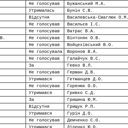
Не голосував
Бужанський М.А.
Утрималась
Бунін С.В.
Відсутня
Василевська-Смаглюк О.М
Не голосував
Васильєв І.С.
Не голосував
Ватрас В.А.
В.
Не голосував
Вінтоняк О.В.
Не голосував
Войцехівський В.О.
Не голосувала
Воронов В.А.
Не голосував
Галайчук В.С.
За
Гевко В.Л.
Не голосував
Герман Д.В.
Утримався
Гетманцев Д.О.
Не голосував
Горенюк О.О.
Утримався
Гривко С.Д.
За
Гришина Ю.М.
Відсутня
Грищук Р.П.
Утримався
Гурін Д.О.
Не голосував
Демченко С.О.
Утримався
Діденко Ю.О.