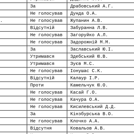
За
Драбовський А.Г.
Не голосував
Дунда О.А.
.
Не голосував
Жупанин А.В.
Відсутній
Забуранна Л.В.
Не голосував
Загоруйко А.Л.
Не голосував
Задорожній М.М.
За
Заславський Ю.І.
Утримався
Здебський Ю.В.
Утримався
Зуєв М.С.
Не голосував
Іонушас С.К.
Відсутній
Калаур І.Р.
Проти
Камельчук Ю.О.
Не голосував
Касай Г.О.
Не голосував
Качура О.А.
Не голосував
Кисилевський Д.Д.
За
Кінзбурська В.О.
Не голосував
Клочко А.А.
Відсутня
Ковальов А.В.