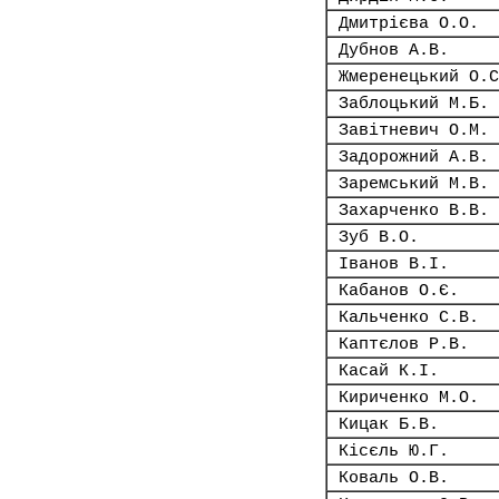
Дмитрієва О.О.
Дубнов А.В.
Жмеренецький О.С
Заблоцький М.Б.
Завітневич О.М.
Задорожний А.В.
Заремський М.В.
Захарченко В.В.
Зуб В.О.
Іванов В.І.
Кабанов О.Є.
Кальченко С.В.
Каптєлов Р.В.
Касай К.І.
Кириченко М.О.
Кицак Б.В.
Кісєль Ю.Г.
Коваль О.В.