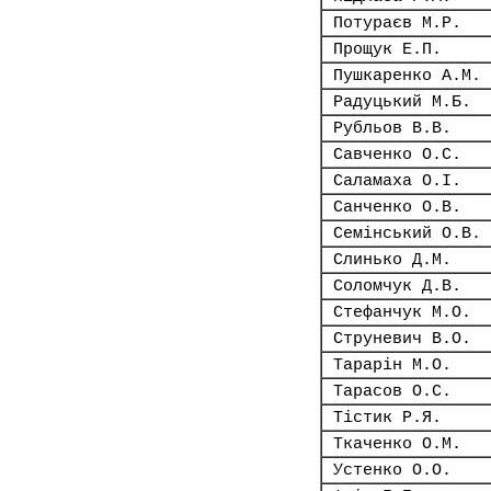
Потураєв М.Р.
Прощук Е.П.
Пушкаренко А.М.
Радуцький М.Б.
Рубльов В.В.
Савченко О.С.
Саламаха О.І.
Санченко О.В.
Семінський О.В.
Слинько Д.М.
Соломчук Д.В.
Стефанчук М.О.
Струневич В.О.
Тарарін М.О.
Тарасов О.С.
Тістик Р.Я.
Ткаченко О.М.
Устенко О.О.