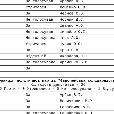
Не голосував
Фролов П.В.
Утримався
Хоменко О.В.
За
Чернєв Є.В.
Не голосував
Чорний Д.С.
За
Швачко А.О.
Не голосував
Шипайло О.І.
Не голосувала
Шпак Л.О.
Утримався
Шуляк О.О.
За
Юраш С.А.
Відсутній
Яковлєва Н.І.
Не голосувала
Яременко Б.В.
За
Фракція політичної партії "Європейська солідарніст
Кількість депутатів - 26
6 Проти - 0 Утрималися - 0 Не голосували - 1 Відсу
За
Ар’єв В.І.
За
Величкович М.Р.
За
Герасимов А.В.
Не голосувала
Гончаренко О.О.