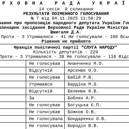
ЕРХОВНА РАДА УКРА
14 сесія 9 скликання
РЕЗУЛЬТАТИ ПОІМЕННОГО ГОЛОСУВАННЯ
№ 7 від 04.11.2025 11:56:29
вання про пропозицію народного депутата України Го
пленарне засідання Верховної Ради України Міністра
Шмигаля Д.А.
 Проти - 3 Утрималися - 41 Не голосували - 160 Всь
Рішення не прийнято
Фракція політичної партії "СЛУГА НАРОДУ"
Кількість депутатів - 229
Проти - 3 Утрималися - 38 Не голосували - 116 Від
Не голосував
Ананченко М.О.
Відсутній
Арсенюк О.О.
Не голосував
Бабій Р.В.
Утримався
Бардіна М.О.
Відсутній
Беленюк Ж.В.
За
Боблях А.Р.
Не голосував
Богуцька Є.П.
Не голосував
Божков О.В.
Не голосувала
Бондаренко О.В.
Не голосувала
Бородін В.В.