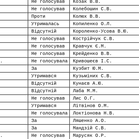
Не голосував
Козак В.В.
Не голосував
Колебошин С.В.
Проти
Колюх В.В.
Утрималась
Копиленко О.Л.
Відсутній
Короленко-Усова В.Ю.
Не голосував
Кострійчук С.В.
Не голосував
Кравчук Є.М.
Не голосував
Крейденко В.В.
.
Не голосувала
Кривошеєв І.С.
За
Кузбит Ю.М.
Утримався
Кузьміних С.В.
Відсутній
Кунаєв А.Ю.
Відсутній
Лаба М.М.
Не голосував
Лис О.Г.
Утримався
Літвінов О.М.
Не голосувала
Локтіонова Н.В.
За
Ляшенко А.О.
За
Мандзій С.В.
.
Не голосував
Марусяк О.Р.