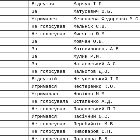
Відсутня
Марчук І.П.
За
Матусевич О.Б.
Утримався
Мезенцева-Федоренко М.С
Не голосував
Мельнік С.В.
Не голосував
Мисягін Ю.М.
За
Мовчан О.В.
За
Мотовиловець А.В.
За
Мулик Р.М.
За
Нагаєвський А.С.
Не голосував
Нальотов Д.О.
Відсутній
Негулевський І.П.
Утримався
Нестеренко К.О.
Утрималась
Новіков М.М.
Не голосувала
Остапенко А.Д.
Не голосував
Павловський П.І.
Утримався
Пасічний О.С.
Не голосував
Перебийніс М.В.
Не голосував
Пивоваров Є.П.
Не голосувала
Подгорна В.В.