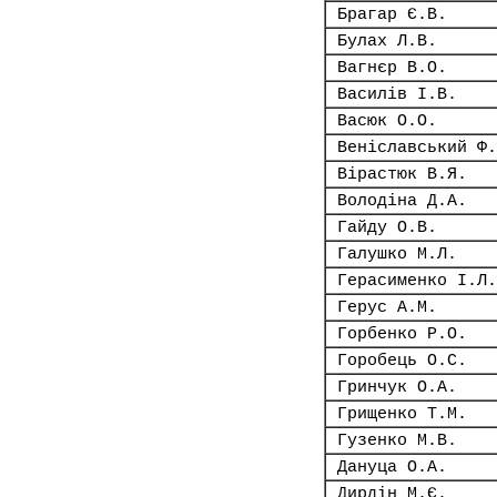
Брагар Є.В.
Булах Л.В.
Вагнєр В.О.
Василів І.В.
Васюк О.О.
Веніславський Ф.
Вірастюк В.Я.
Володіна Д.А.
Гайду О.В.
Галушко М.Л.
Герасименко І.Л.
Герус А.М.
Горбенко Р.О.
Горобець О.С.
Гринчук О.А.
Грищенко Т.М.
Гузенко М.В.
Дануца О.А.
Дирдін М.Є.