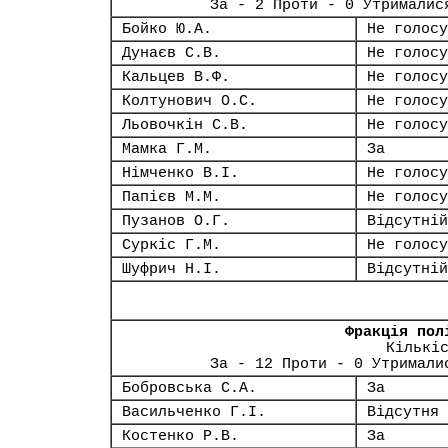
За - 2 Проти - 0 Утрималис
Бойко Ю.А.
Не голосу
Дунаєв С.В.
Не голосу
Кальцев В.Ф.
Не голосу
Колтунович О.С.
Не голосу
Льовочкін С.В.
Не голосу
Мамка Г.М.
За
Німченко В.І.
Не голосу
Папієв М.М.
Не голосу
Пузанов О.Г.
Відсутній
Суркіс Г.М.
Не голосу
Шуфрич Н.І.
Відсутній
Фракція пол
Кількі
За - 12 Проти - 0 Утримали
Бобровська С.А.
За
Васильченко Г.І.
Відсутня
Костенко Р.В.
За