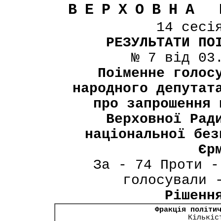
ВЕРХОВНА 
14 сесі
РЕЗУЛЬТАТИ ПО
№ 7 від 03
Поіменне голос
народного депутат
про запрошення 
Верховної Рад
національної без
Єр
За - 74 Проти -
голосували 
Рішенн
Фракція політи
Кількіс