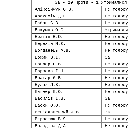
За - 20 Проти - 1 Утрималися
Аліксійчук О.В.
Не голосу
Арахамія Д.Г.
Не голосу
Бабак С.В.
Не голосу
Бакумов О.С.
Утримався
Безгін В.Ю.
Не голосу
Березін М.Ю.
Не голосу
Богданець А.В.
Не голосу
Божик В.І.
За
Бондар Г.В.
Не голосу
Борзова І.Н.
Не голосу
Брагар Є.В.
Не голосу
Булах Л.В.
Не голосу
Вагнєр В.О.
Не голосу
Василів І.В.
За
Васюк О.О.
Не голосу
Веніславський Ф.В.
За
Вірастюк В.Я.
Не голосу
Володіна Д.А.
Не голосу