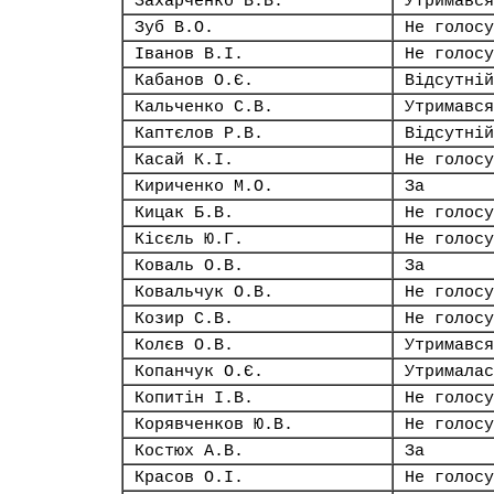
Захарченко В.В.
Утримався
Зуб В.О.
Не голосу
Іванов В.І.
Не голосу
Кабанов О.Є.
Відсутній
Кальченко С.В.
Утримався
Каптєлов Р.В.
Відсутній
Касай К.І.
Не голосу
Кириченко М.О.
За
Кицак Б.В.
Не голосу
Кісєль Ю.Г.
Не голосу
Коваль О.В.
За
Ковальчук О.В.
Не голосу
Козир С.В.
Не голосу
Колєв О.В.
Утримався
Копанчук О.Є.
Утрималас
Копитін І.В.
Не голосу
Корявченков Ю.В.
Не голосу
Костюх А.В.
За
Красов О.І.
Не голосу