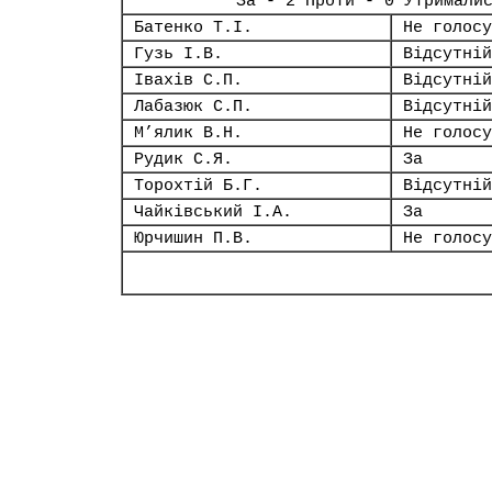
За - 2 Проти - 0 Утримали
Батенко Т.І.
Не голосу
Гузь І.В.
Відсутній
Івахів С.П.
Відсутній
Лабазюк С.П.
Відсутній
М’ялик В.Н.
Не голосу
Рудик С.Я.
За
Торохтій Б.Г.
Відсутній
Чайківський І.А.
За
Юрчишин П.В.
Не голосу