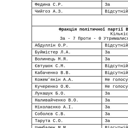
Федина С.Р.
За
Чийгоз А.З.
Відсутній
Фракція політичної партії 
Кількі
За - 7 Проти - 0 Утрималис
Абдуллін О.Р.
Відсутній
Буймістер Л.А.
За
Волинець М.Я.
За
Євтушок С.М.
Відсутній
Кабаченко В.В.
Відсутній
Кожем’якін А.А.
Не голосу
Кучеренко О.Ю.
Не голосу
Лукашук Б.О.
За
Наливайченко В.О.
За
Ніколаєнко А.І.
За
Соболєв С.В.
За
Тарута С.О.
За
Цимбалюк М.М.
Відсутній