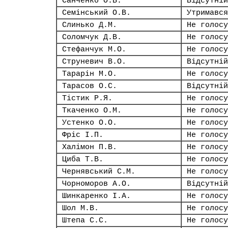
Санченко О.В.
Відсутній
Семінський О.В.
Утримався
Слинько Д.М.
Не голосу
Соломчук Д.В.
Не голосу
Стефанчук М.О.
Не голосу
Струневич В.О.
Відсутній
Тарарін М.О.
Не голосу
Тарасов О.С.
Відсутній
Тістик Р.Я.
Не голосу
Ткаченко О.М.
Не голосу
Устенко О.О.
Не голосу
Фріс І.П.
Не голосу
Халімон П.В.
Не голосу
Циба Т.В.
Не голосу
Чернявський С.М.
Не голосу
Чорноморов А.О.
Відсутній
Шинкаренко І.А.
Не голосу
Шол М.В.
Не голосу
Штепа С.С.
Не голосу