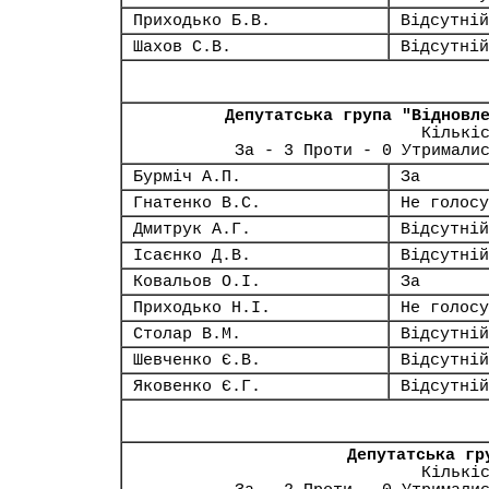
Приходько Б.В.
Відсутній
Шахов С.В.
Відсутній
Депутатська група "Відновл
Кількі
За - 3 Проти - 0 Утримали
Бурміч А.П.
За
Гнатенко В.С.
Не голосу
Дмитрук А.Г.
Відсутній
Ісаєнко Д.В.
Відсутній
Ковальов О.І.
За
Приходько Н.І.
Не голосу
Столар В.М.
Відсутній
Шевченко Є.В.
Відсутній
Яковенко Є.Г.
Відсутній
Депутатська гр
Кількі