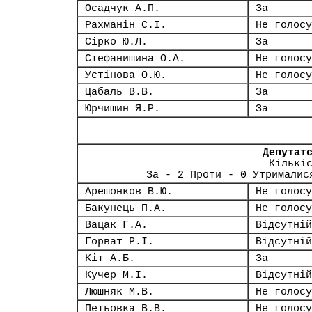
Осадчук А.П.
За
Рахманін С.І.
Не голосу
Сірко Ю.Л.
За
Стефанишина О.А.
Не голосу
Устінова О.Ю.
Не голосу
Цабаль В.В.
За
Юрчишин Я.Р.
За
Депутат
Кількі
За - 2 Проти - 0 Утрималис
Арешонков В.Ю.
Не голосу
Бакунець П.А.
Не голосу
Вацак Г.А.
Відсутній
Горват Р.І.
Відсутній
Кіт А.Б.
За
Кучер М.І.
Відсутній
Люшняк М.В.
Не голосу
Петьовка В.В.
Не голосу