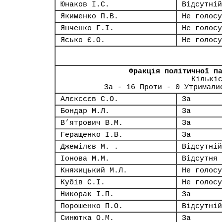
Юнаков І.С.
Відсутній
Якименко П.В.
Не голосу
Янченко Г.І.
Не голосу
Ясько Є.О.
Не голосу
Фракція політичної п
Кількі
За - 16 Проти - 0 Утримали
Алєксєєв С.О.
За
Бондар М.Л.
За
В’ятрович В.М.
За
Геращенко І.В.
За
Джемілєв М. .
Відсутній
Іонова М.М.
Відсутня
Княжицький М.Л.
Не голосу
Кубів С.І.
Не голосу
Никорак І.П.
За
Порошенко П.О.
Відсутній
Синютка О.М.
За