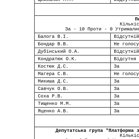
П
Кількі
За - 10 Проти - 0 Утримали
Балога В.І.
Відсутній
Бондар В.В.
Не голосу
Дубінський О.А.
Відсутній
Кондратюк О.К.
Відсутня
Костюк Д.С.
За
Магера С.В.
Не голосу
Микиша Д.С.
За
Савчук О.В.
За
Соха Р.В.
За
Тищенко М.М.
За
Яценко А.В.
За
Депутатська група "Платформа 
Кількі