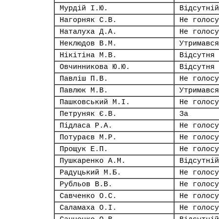
Мурдій І.Ю.
Відсутній
Нагорняк С.В.
Не голосу
Наталуха Д.А.
Не голосу
Неклюдов В.М.
Утримався
Нікітіна М.В.
Відсутня
Овчинникова Ю.Ю.
Відсутня
Павліш П.В.
Не голосу
Павлюк М.В.
Утримався
Пашковський М.І.
Не голосу
Петруняк Є.В.
За
Підласа Р.А.
Не голосу
Потураєв М.Р.
Не голосу
Прощук Е.П.
Не голосу
Пушкаренко А.М.
Відсутній
Радуцький М.Б.
Не голосу
Рубльов В.В.
Не голосу
Савченко О.С.
Не голосу
Саламаха О.І.
Не голосу