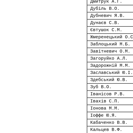
Дмитрук А.Г.
Дубіль В.О.
Дубневич Я.В.
Дунаєв С.В.
Євтушок С.М.
Жмеренецький О.С
Заблоцький М.Б.
Завітневич О.М.
Загоруйко А.Л.
Задорожній М.М.
Заславський Ю.І.
Здебський Ю.В.
Зуб В.О.
Іванісов Р.В.
Івахів С.П.
Іонова М.М.
Іоффе Ю.Я.
Кабаченко В.В.
Кальцев В.Ф.