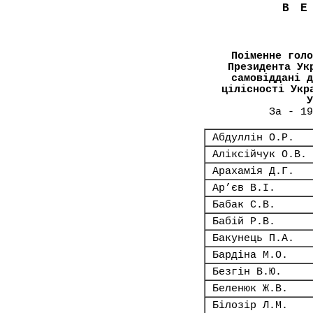
В
Поіменне голо
Президента Ук
самовіддані д
цілісності Укр
У
За - 19
Абдуллін О.Р.
Аліксійчук О.В.
Арахамія Д.Г.
Ар’єв В.І.
Бабак С.В.
Бабій Р.В.
Бакунець П.А.
Бардіна М.О.
Безгін В.Ю.
Беленюк Ж.В.
Білозір Л.М.