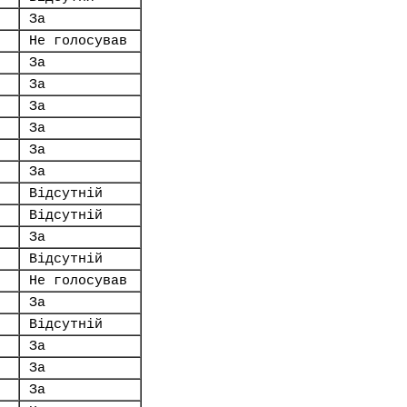
За
Не голосував
За
За
За
За
За
За
Відсутній
Відсутній
За
Відсутній
Не голосував
За
Відсутній
За
За
За