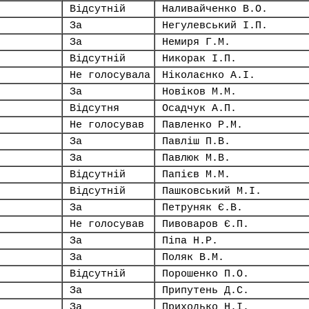
Відсутній
Наливайченко В.О.
За
Негулевський І.П.
За
Немиря Г.М.
Відсутній
Никорак І.П.
Не голосувала
Ніколаєнко А.І.
За
Новіков М.М.
Відсутня
Осадчук А.П.
Не голосував
Павленко Р.М.
За
Павліш П.В.
За
Павлюк М.В.
Відсутній
Папієв М.М.
Відсутній
Пашковський М.І.
За
Петруняк Є.В.
Не голосував
Пивоваров Є.П.
За
Піпа Н.Р.
За
Поляк В.М.
Відсутній
Порошенко П.О.
За
Припутень Д.С.
За
Приходько Н.І.