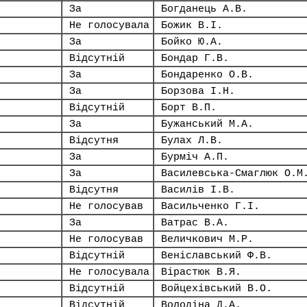
За
Богданець А.В.
Не голосувала
Божик В.І.
За
Бойко Ю.А.
Відсутній
Бондар Г.В.
За
Бондаренко О.В.
За
Борзова І.Н.
Відсутній
Борт В.П.
За
Бужанський М.А.
Відсутня
Булах Л.В.
За
Бурміч А.П.
За
Василевська-Смаглюк О.М
Відсутня
Василів І.В.
Не голосував
Васильченко Г.І.
За
Ватрас В.А.
Не голосував
Величкович М.Р.
Відсутній
Веніславський Ф.В.
Не голосувала
Вірастюк В.Я.
Відсутній
Войцехівський В.О.
Відсутній
Володіна Д.А.