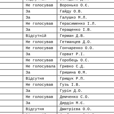
Не голосував
Воронько О.Є.
За
Гайду О.В.
За
Галушко М.Л.
Не голосував
Герасименко І.Л.
За
Геращенко І.В.
Відсутній
Герман Д.В.
Не голосував
Гетманцев Д.О.
Не голосував
Гончаренко О.О.
За
Горват Р.І.
Не голосував
Горобець О.С.
Не голосувала
Гривко С.Д.
За
Гришина Ю.М.
Відсутня
Грищук Р.П.
Не голосував
Гузь І.В.
За
Гурін Д.О.
Не голосував
Демченко С.О.
За
Дирдін М.Є.
Відсутня
Дмитрієва О.О.