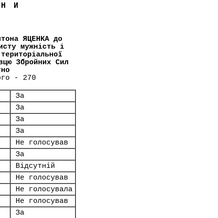
ЇНИ
нтона ЯЦЕНКА до
исту мужність і
 територіальної
вцю Збройних Сил
тно
ого - 270
За
За
За
За
Не голосував
За
Відсутній
Не голосував
Не голосувала
Не голосував
За