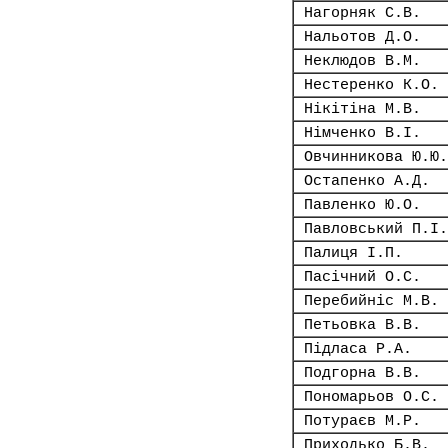
Нагорняк С.В.
Нальотов Д.О.
Неклюдов В.М.
Нестеренко К.О.
Нікітіна М.В.
Німченко В.І.
Овчинникова Ю.Ю.
Остапенко А.Д.
Павленко Ю.О.
Павловський П.І.
Палиця І.П.
Пасічний О.С.
Перебийніс М.В.
Петьовка В.В.
Підласа Р.А.
Подгорна В.В.
Пономарьов О.С.
Потураєв М.Р.
Приходько Б.В.