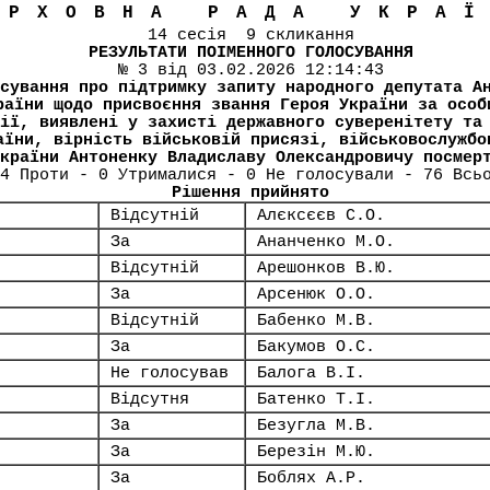
ЕРХОВНА РАДА УКРА
14 сесія 9 скликання
РЕЗУЛЬТАТИ ПОІМЕННОГО ГОЛОСУВАННЯ
№ 3 від 03.02.2026 12:14:43
сування про підтримку запиту народного депутата А
раїни щодо присвоєння звання Героя України за особ
ії, виявлені у захисті державного суверенітету та
аїни, вірність військовій присязі, військовослужбо
країни Антоненку Владиславу Олександровичу посмер
4 Проти - 0 Утрималися - 0 Не голосували - 76 Всь
Рішення прийнято
Відсутній
Алєксєєв С.О.
За
Ананченко М.О.
Відсутній
Арешонков В.Ю.
За
Арсенюк О.О.
Відсутній
Бабенко М.В.
За
Бакумов О.С.
Не голосував
Балога В.І.
Відсутня
Батенко Т.І.
За
Безугла М.В.
За
Березін М.Ю.
За
Боблях А.Р.