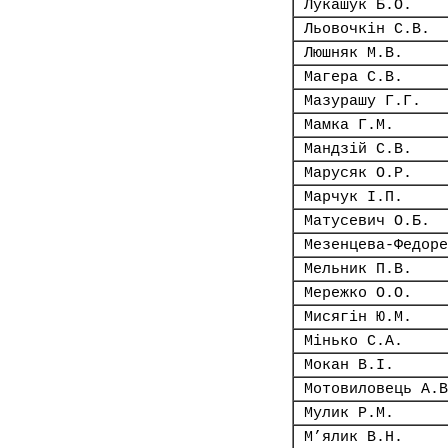
Лукашук Б.О.
Льовочкін С.В.
Люшняк М.В.
Магера С.В.
Мазурашу Г.Г.
Мамка Г.М.
Мандзій С.В.
Марусяк О.Р.
Марчук І.П.
Матусевич О.Б.
Мезенцева-Федоре
Мельник П.В.
Мережко О.О.
Мисягін Ю.М.
Мінько С.А.
Мокан В.І.
Мотовиловець А.В
Мулик Р.М.
М’ялик В.Н.