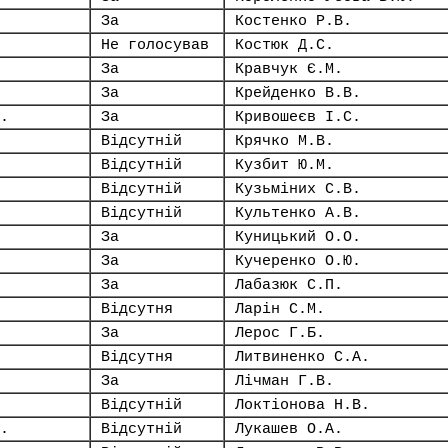
За
Костенко Р.В.
Не голосував
Костюк Д.С.
За
Кравчук Є.М.
За
Крейденко В.В.
.
За
Кривошеєв І.С.
Відсутній
Крячко М.В.
Відсутній
Кузбит Ю.М.
Відсутній
Кузьміних С.В.
Відсутній
Культенко А.В.
За
Куницький О.О.
За
Кучеренко О.Ю.
За
Лабазюк С.П.
Відсутня
Ларін С.М.
За
Лерос Г.Б.
Відсутня
Литвиненко С.А.
За
Лічман Г.В.
Відсутній
Локтіонова Н.В.
.
Відсутній
Лукашев О.А.