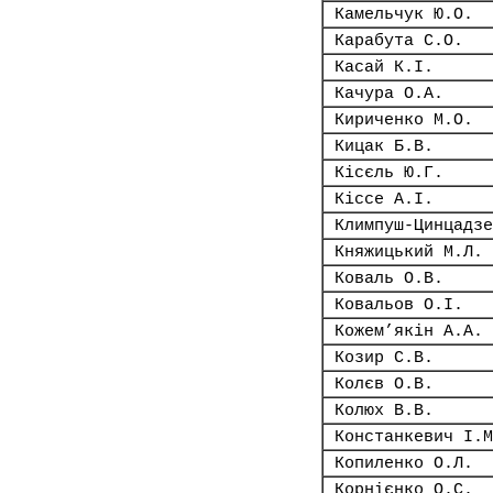
Камельчук Ю.О.
Карабута С.О.
Касай К.І.
Качура О.А.
Кириченко М.О.
Кицак Б.В.
Кісєль Ю.Г.
Кіссе А.І.
Климпуш-Цинцадзе
Княжицький М.Л.
Коваль О.В.
Ковальов О.І.
Кожем’якін А.А.
Козир С.В.
Колєв О.В.
Колюх В.В.
Констанкевич І.М
Копиленко О.Л.
Корнієнко О.С.