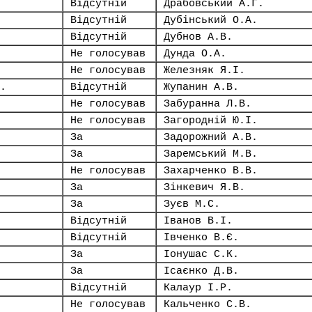
Відсутній
Драбовський А.Г.
Відсутній
Дубінський О.А.
Відсутній
Дубнов А.В.
Не голосував
Дунда О.А.
Не голосував
Железняк Я.І.
.
Відсутній
Жупанин А.В.
Не голосував
Забуранна Л.В.
Не голосував
Загородній Ю.І.
За
Задорожний А.В.
За
Заремський М.В.
Не голосував
Захарченко В.В.
За
Зінкевич Я.В.
За
Зуєв М.С.
Відсутній
Іванов В.І.
Відсутній
Івченко В.Є.
За
Іонушас С.К.
За
Ісаєнко Д.В.
Відсутній
Калаур І.Р.
Не голосував
Кальченко С.В.