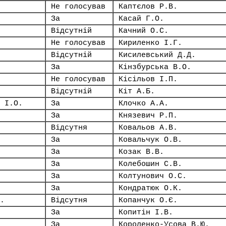
Не голосував
Каптєлов Р.В.
За
Касай Г.О.
Відсутній
Качний О.С.
Не голосував
Кириленко І.Г.
Відсутній
Кисилевський Д.Д.
За
Кінзбурська В.О.
Не голосував
Кісільов І.П.
Відсутній
Кіт А.Б.
 І.О.
За
Клочко А.А.
За
Князевич Р.П.
Відсутня
Ковальов А.В.
За
Ковальчук О.В.
За
Козак В.В.
За
Колебошин С.В.
За
Колтунович О.С.
За
Кондратюк О.К.
.
Відсутня
Копанчук О.Є.
За
Копитін І.В.
За
Короленко-Усова В.Ю.