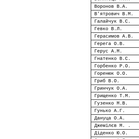
Воронов В.А.
В’ятрович В.М.
Галайчук В.С.
Гевко В.Л.
Герасимов А.В.
Герега О.В.
Герус А.М.
Гнатенко В.С.
Горбенко Р.О.
Горенюк О.О.
Гриб В.О.
Гринчук О.А.
Грищенко Т.М.
Гузенко М.В.
Гунько А.Г.
Дануца О.А.
Джемілєв М. .
Діденко Ю.О.