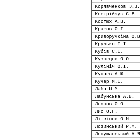
Корявченков Ю.В.
Кострійчук С.В.
Костюх А.В.
Красов О.І.
Криворучкіна О.В
Крулько І.І.
Кубів С.І.
Кузнєцов О.О.
Кулініч О.І.
Кунаєв А.Ю.
Кучер М.І.
Лаба М.М.
Лабунська А.В.
Леонов О.О.
Лис О.Г.
Літвінов О.М.
Лозинський Р.М.
Лопушанський А.Я