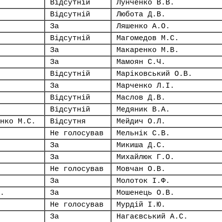
Відсутній
Лунченко В.В.
Відсутній
Любота Д.В.
За
Ляшенко А.О.
Відсутній
Магомедов М.С.
За
Макаренко М.В.
За
Мамоян С.Ч.
Відсутній
Маріковський О.В.
За
Марченко Л.І.
Відсутній
Маслов Д.В.
Відсутній
Медяник В.А.
нко М.С.
Відсутня
Мейдич О.Л.
Не голосував
Мельнік С.В.
За
Микиша Д.С.
За
Михайлюк Г.О.
Не голосував
Мовчан О.В.
За
Молоток І.Ф.
.
За
Мошенець О.В.
Не голосував
Мурдій І.Ю.
За
Нагаєвський А.С.