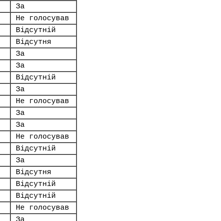
За
Не голосував
Відсутній
Відсутня
За
За
Відсутній
За
Не голосував
За
За
Не голосував
Відсутній
За
Відсутня
Відсутній
Відсутній
Не голосував
За