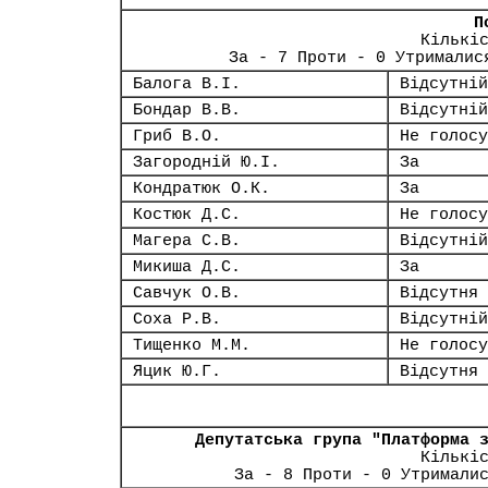
П
Кількі
За - 7 Проти - 0 Утрималис
Балога В.І.
Відсутній
Бондар В.В.
Відсутній
Гриб В.О.
Не голосу
Загородній Ю.І.
За
Кондратюк О.К.
За
Костюк Д.С.
Не голосу
Магера С.В.
Відсутній
Микиша Д.С.
За
Савчук О.В.
Відсутня
Соха Р.В.
Відсутній
Тищенко М.М.
Не голосу
Яцик Ю.Г.
Відсутня
Депутатська група "Платформа 
Кількі
За - 8 Проти - 0 Утримали