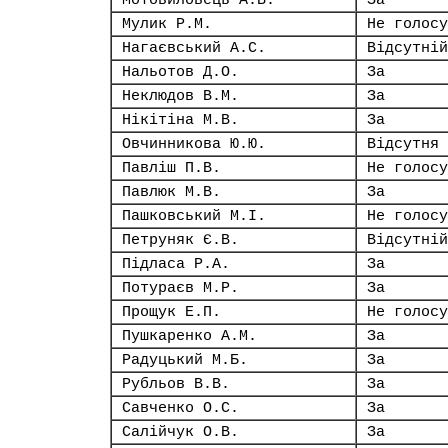
Мотовиловець А.В.
За
Мулик Р.М.
Не голосу
Нагаєвський А.С.
Відсутній
Нальотов Д.О.
За
Неклюдов В.М.
За
Нікітіна М.В.
За
Овчинникова Ю.Ю.
Відсутня
Павліш П.В.
Не голосу
Павлюк М.В.
За
Пашковський М.І.
Не голосу
Петруняк Є.В.
Відсутній
Підласа Р.А.
За
Потураєв М.Р.
За
Прощук Е.П.
Не голосу
Пушкаренко А.М.
За
Радуцький М.Б.
За
Рубльов В.В.
За
Савченко О.С.
За
Салійчук О.В.
За