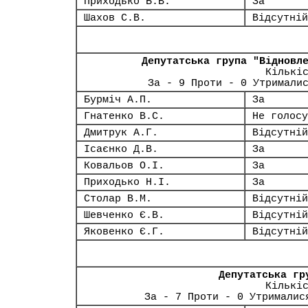
Приходько Б.В.
За
Шахов С.В.
Відсутній
Депутатська група "Відновл
Кількі
За - 9 Проти - 0 Утримали
Бурміч А.П.
За
Гнатенко В.С.
Не голосу
Дмитрук А.Г.
Відсутній
Ісаєнко Д.В.
За
Ковальов О.І.
За
Приходько Н.І.
За
Столар В.М.
Відсутній
Шевченко Є.В.
Відсутній
Яковенко Є.Г.
Відсутній
Депутатська гр
Кількі
За - 7 Проти - 0 Утрималис