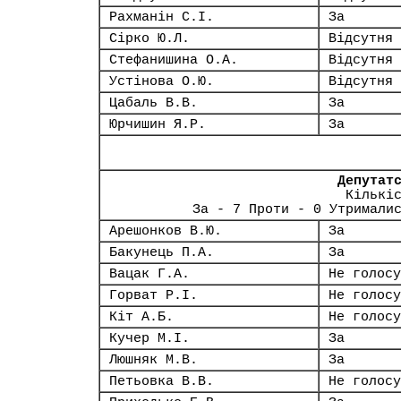
Рахманін С.І.
За
Сірко Ю.Л.
Відсутня
Стефанишина О.А.
Відсутня
Устінова О.Ю.
Відсутня
Цабаль В.В.
За
Юрчишин Я.Р.
За
Депутат
Кількі
За - 7 Проти - 0 Утримали
Арешонков В.Ю.
За
Бакунець П.А.
За
Вацак Г.А.
Не голосу
Горват Р.І.
Не голосу
Кіт А.Б.
Не голосу
Кучер М.І.
За
Люшняк М.В.
За
Петьовка В.В.
Не голосу