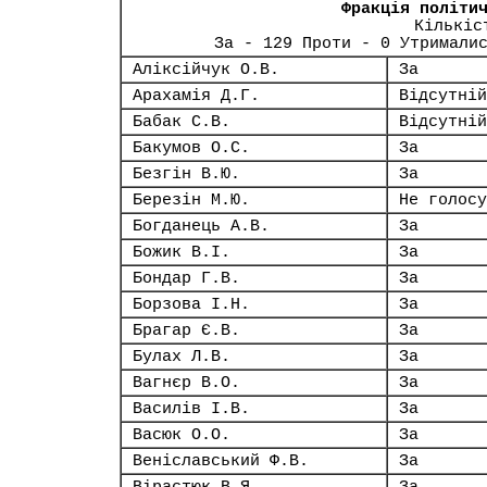
Фракція політи
Кількіс
За - 129 Проти - 0 Утримали
Аліксійчук О.В.
За
Арахамія Д.Г.
Відсутній
Бабак С.В.
Відсутній
Бакумов О.С.
За
Безгін В.Ю.
За
Березін М.Ю.
Не голосу
Богданець А.В.
За
Божик В.І.
За
Бондар Г.В.
За
Борзова І.Н.
За
Брагар Є.В.
За
Булах Л.В.
За
Вагнєр В.О.
За
Василів І.В.
За
Васюк О.О.
За
Веніславський Ф.В.
За