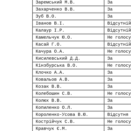
Заремський М.В.
За
Захарченко В.В.
За
Зуб В.О.
За
Іванов В.І.
Відсутній
Калаур І.Р.
Відсутній
Камельчук Ю.О.
Не голосу
Касай Г.О.
Відсутній
Качура О.А.
Не голосу
Кисилевський Д.Д.
За
Кінзбурська В.О.
Не голосу
Клочко А.А.
За
Ковальов А.В.
За
Козак В.В.
За
Колебошин С.В.
Не голосу
Колюх В.В.
За
Копиленко О.Л.
За
Короленко-Усова В.Ю.
Відсутня
Кострійчук С.В.
Не голосу
Кравчук Є.М.
За