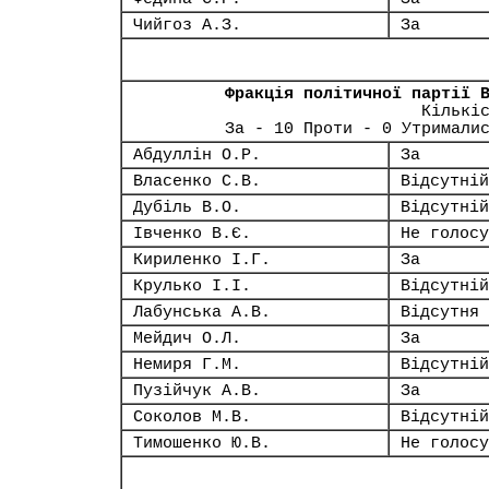
Чийгоз А.З.
За
Фракція політичної партії 
Кількі
За - 10 Проти - 0 Утримали
Абдуллін О.Р.
За
Власенко С.В.
Відсутній
Дубіль В.О.
Відсутній
Івченко В.Є.
Не голосу
Кириленко І.Г.
За
Крулько І.І.
Відсутній
Лабунська А.В.
Відсутня
Мейдич О.Л.
За
Немиря Г.М.
Відсутній
Пузійчук А.В.
За
Соколов М.В.
Відсутній
Тимошенко Ю.В.
Не голосу