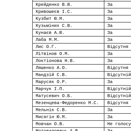
Крейденко В.В.
За
Кривошеєв І.С.
За
Кузбит Ю.М.
За
Кузьміних С.В.
За
Кунаєв А.Ю.
За
Лаба М.М.
За
Лис О.Г.
Відсутня
Літвінов О.М.
За
Локтіонова Н.В.
За
Ляшенко А.О.
Відсутня
Мандзій С.В.
Відсутній
Марусяк О.Р.
За
Марчук І.П.
Відсутній
Матусевич О.Б.
Відсутній
Мезенцева-Федоренко М.С.
Відсутня
Мельнік С.В.
За
Мисягін Ю.М.
За
Мовчан О.В.
Не голосу