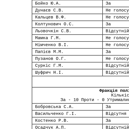
Бойко Ю.А.
За
Дунаєв С.В.
Не голосу
Кальцев В.Ф.
Не голосу
Колтунович О.С.
За
Льовочкін С.В.
Відсутній
Мамка Г.М.
Не голосу
Німченко В.І.
Не голосу
Папієв М.М.
За
Пузанов О.Г.
Не голосу
Суркіс Г.М.
Відсутній
Шуфрич Н.І.
Відсутній
Фракція пол
Кількі
За - 10 Проти - 0 Утримали
Бобровська С.А.
За
Васильченко Г.І.
Відсутня
Костенко Р.В.
За
Осадчук А.П.
Відсутній