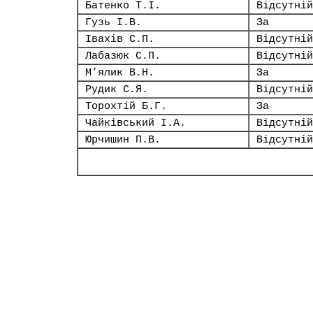
Батенко Т.І.
Відсутній
Гузь І.В.
За
Івахів С.П.
Відсутній
Лабазюк С.П.
Відсутній
М’ялик В.Н.
За
Рудик С.Я.
Відсутній
Торохтій Б.Г.
За
Чайківський І.А.
Відсутній
Юрчишин П.В.
Відсутній