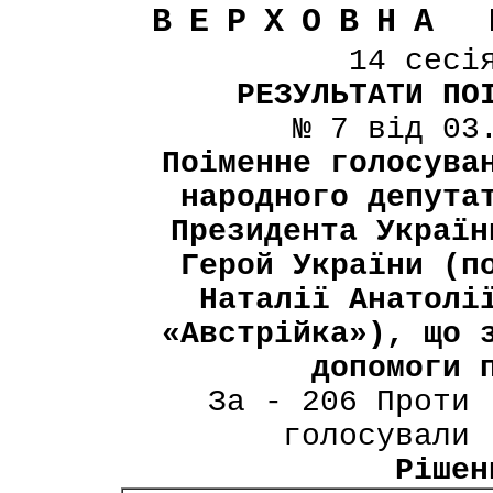
ВЕРХОВНА 
14 сесі
РЕЗУЛЬТАТИ ПО
№ 7 від 03
Поіменне голосува
народного депута
Президента Україн
Герой України (п
Наталії Анатолі
«Австрійка»), що 
допомоги 
За - 206 Проти 
голосували 
Рішен