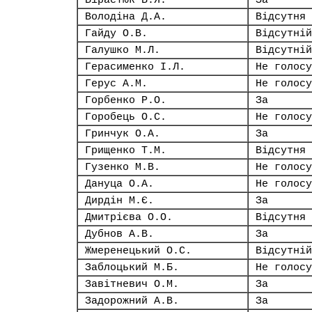
Вірастюк В.Я.
За
Володіна Д.А.
Відсутня
Гайду О.В.
Відсутній
Галушко М.Л.
Відсутній
Герасименко І.Л.
Не голосу
Герус А.М.
Не голосу
Горбенко Р.О.
За
Горобець О.С.
Не голосу
Гринчук О.А.
За
Грищенко Т.М.
Відсутня
Гузенко М.В.
Не голосу
Дануца О.А.
Не голосу
Дирдін М.Є.
За
Дмитрієва О.О.
Відсутня
Дубнов А.В.
За
Жмеренецький О.С.
Відсутній
Заблоцький М.Б.
Не голосу
Завітневич О.М.
За
Задорожний А.В.
За