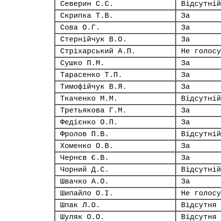
Северин С.С.
Відсутній
Скрипка Т.В.
За
Сова О.Г.
За
Стернійчук В.О.
За
Стріхарський А.П.
Не голосу
Сушко П.М.
За
Тарасенко Т.П.
За
Тимофійчук В.Я.
За
Ткаченко М.М.
Відсутній
Третьякова Г.М.
За
Федієнко О.П.
За
Фролов П.В.
Відсутній
Хоменко О.В.
За
Чернєв Є.В.
За
Чорний Д.С.
Відсутній
Швачко А.О.
За
Шипайло О.І.
Не голосу
Шпак Л.О.
Відсутня
Шуляк О.О.
Відсутня