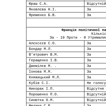
Юраш С.А.
Відсутній
Яковлєва Н.І.
За
Яременко Б.В.
За
Фракція політичної п
Кількі
За - 19 Проти - 0 Утримали
Алєксєєв С.О.
За
Бондар М.Л.
За
В’ятрович В.М.
За
Геращенко І.В.
За
Джемілєв М. .
За
Іонова М.М.
За
Княжицький М.Л.
За
Кубів С.І.
Не голосу
Никорак І.П.
Відсутня
Порошенко П.О.
Відсутній
Синютка О.М.
Відсутній
Федина С.Р.
За