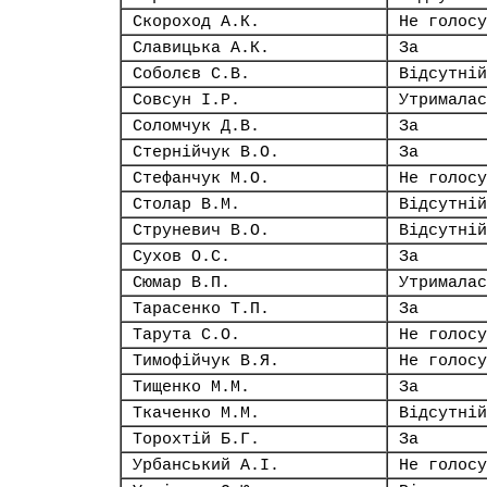
Скороход А.К.
Не голосу
Славицька А.К.
За
Соболєв С.В.
Відсутній
Совсун І.Р.
Утрималас
Соломчук Д.В.
За
Стернійчук В.О.
За
Стефанчук М.О.
Не голосу
Столар В.М.
Відсутній
Струневич В.О.
Відсутній
Сухов О.С.
За
Сюмар В.П.
Утрималас
Тарасенко Т.П.
За
Тарута С.О.
Не голосу
Тимофійчук В.Я.
Не голосу
Тищенко М.М.
За
Ткаченко М.М.
Відсутній
Торохтій Б.Г.
За
Урбанський А.І.
Не голосу