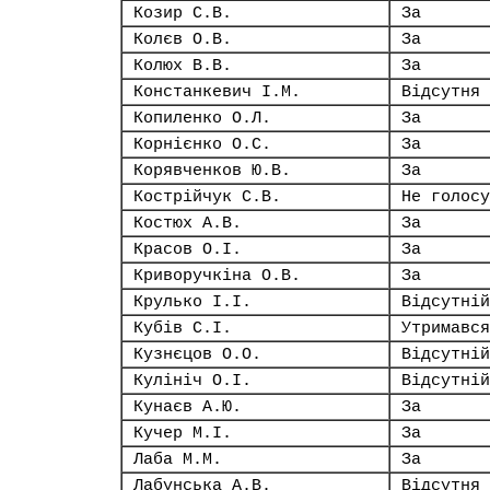
Козир С.В.
За
Колєв О.В.
За
Колюх В.В.
За
Констанкевич І.М.
Відсутня
Копиленко О.Л.
За
Корнієнко О.С.
За
Корявченков Ю.В.
За
Кострійчук С.В.
Не голосу
Костюх А.В.
За
Красов О.І.
За
Криворучкіна О.В.
За
Крулько І.І.
Відсутній
Кубів С.І.
Утримався
Кузнєцов О.О.
Відсутній
Кулініч О.І.
Відсутній
Кунаєв А.Ю.
За
Кучер М.І.
За
Лаба М.М.
За
Лабунська А.В.
Відсутня