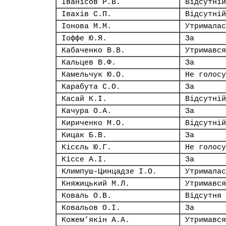
Іванісов Р.В.
Відсутній
Івахів С.П.
Відсутній
Іонова М.М.
Утрималас
Іоффе Ю.Я.
За
Кабаченко В.В.
Утримався
Кальцев В.Ф.
За
Камельчук Ю.О.
Не голосу
Карабута С.О.
За
Касай К.І.
Відсутній
Качура О.А.
За
Кириченко М.О.
Відсутній
Кицак Б.В.
За
Кісєль Ю.Г.
Не голосу
Кіссе А.І.
За
Климпуш-Цинцадзе І.О.
Утрималас
Княжицький М.Л.
Утримався
Коваль О.В.
Відсутня
Ковальов О.І.
За
Кожем’якін А.А.
Утримався