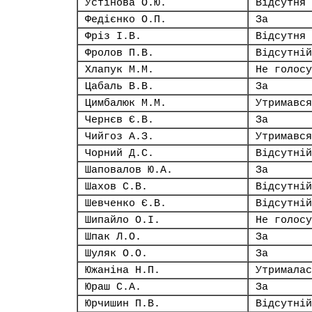
Устінова О.Ю.
Відсутня
Федієнко О.П.
За
Фріз І.В.
Відсутня
Фролов П.В.
Відсутній
Хлапук М.М.
Не голосу
Цабаль В.В.
За
Цимбалюк М.М.
Утримався
Чернєв Є.В.
За
Чийгоз А.З.
Утримався
Чорний Д.С.
Відсутній
Шаповалов Ю.А.
За
Шахов С.В.
Відсутній
Шевченко Є.В.
Відсутній
Шипайло О.І.
Не голосу
Шпак Л.О.
За
Шуляк О.О.
За
Южаніна Н.П.
Утрималас
Юраш С.А.
За
Юрчишин П.В.
Відсутній