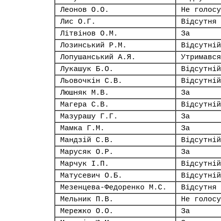
Леонов О.О.
Не голосу
Лис О.Г.
Відсутня
Літвінов О.М.
За
Лозинський Р.М.
Відсутній
Лопушанський А.Я.
Утримався
Лукашук Б.О.
Відсутній
Льовочкін С.В.
Відсутній
Люшняк М.В.
За
Магера С.В.
Відсутній
Мазурашу Г.Г.
За
Мамка Г.М.
За
Мандзій С.В.
Відсутній
Марусяк О.Р.
За
Марчук І.П.
Відсутній
Матусевич О.Б.
Відсутній
Мезенцева-Федоренко М.С.
Відсутня
Мельник П.В.
Не голосу
Мережко О.О.
За