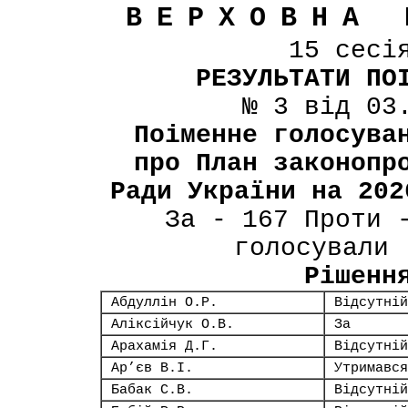
ВЕРХОВНА 
15 сесі
РЕЗУЛЬТАТИ ПО
№ 3 від 03
Поіменне голосува
про План законопр
Ради України на 202
За - 167 Проти 
голосували 
Рішенн
Абдуллін О.Р.
Відсутній
Аліксійчук О.В.
За
Арахамія Д.Г.
Відсутній
Ар’єв В.І.
Утримався
Бабак С.В.
Відсутній