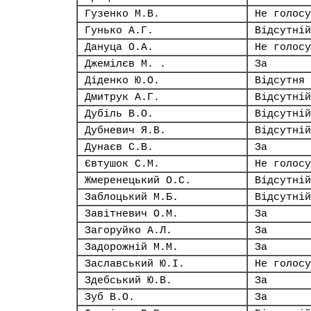
Гузенко М.В.
Не голосу
Гунько А.Г.
Відсутній
Дануца О.А.
Не голосу
Джемілєв М. .
За
Діденко Ю.О.
Відсутня
Дмитрук А.Г.
Відсутній
Дубіль В.О.
Відсутній
Дубневич Я.В.
Відсутній
Дунаєв С.В.
За
Євтушок С.М.
Не голосу
Жмеренецький О.С.
Відсутній
Заблоцький М.Б.
Відсутній
Завітневич О.М.
За
Загоруйко А.Л.
За
Задорожній М.М.
За
Заславський Ю.І.
Не голосу
Здебський Ю.В.
За
Зуб В.О.
За