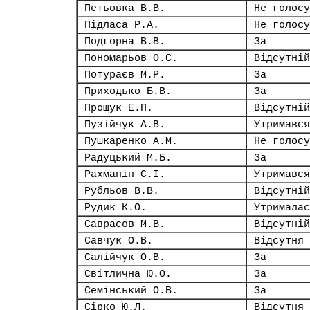
Петьовка В.В.
Не голосу
Підласа Р.А.
Не голосу
Подгорна В.В.
За
Пономарьов О.С.
Відсутній
Потураєв М.Р.
За
Приходько Б.В.
За
Прощук Е.П.
Відсутній
Пузійчук А.В.
Утримався
Пушкаренко А.М.
Не голосу
Радуцький М.Б.
За
Рахманін С.І.
Утримався
Рубльов В.В.
Відсутній
Рудик К.О.
Утрималас
Саврасов М.В.
Відсутній
Савчук О.В.
Відсутня
Салійчук О.В.
За
Світлична Ю.О.
За
Семінський О.В.
За
Сірко Ю.Л.
Відсутня