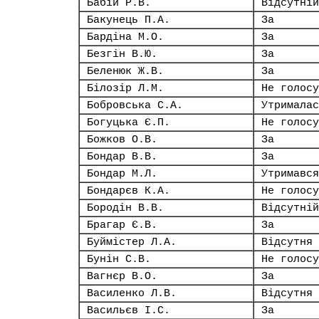
Бабій Р.В.
Відсутній
Бакунець П.А.
За
Бардіна М.О.
За
Безгін В.Ю.
За
Беленюк Ж.В.
За
Білозір Л.М.
Не голосу
Бобровська С.А.
Утрималас
Богуцька Є.П.
Не голосу
Божков О.В.
За
Бондар В.В.
За
Бондар М.Л.
Утримався
Бондарєв К.А.
Не голосу
Бородін В.В.
Відсутній
Брагар Є.В.
За
Буймістер Л.А.
Відсутня
Бунін С.В.
Не голосу
Вагнєр В.О.
За
Василенко Л.В.
Відсутня
Васильєв І.С.
За