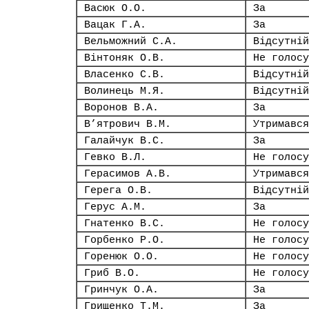
Васюк О.О.
За
Вацак Г.А.
За
Вельможний С.А.
Відсутній
Вінтоняк О.В.
Не голосу
Власенко С.В.
Відсутній
Волинець М.Я.
Відсутній
Воронов В.А.
За
В’ятрович В.М.
Утримався
Галайчук В.С.
За
Гевко В.Л.
Не голосу
Герасимов А.В.
Утримався
Герега О.В.
Відсутній
Герус А.М.
За
Гнатенко В.С.
Не голосу
Горбенко Р.О.
Не голосу
Горенюк О.О.
Не голосу
Гриб В.О.
Не голосу
Гринчук О.А.
За
Грищенко Т.М.
За