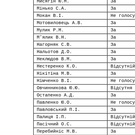
Мисягін Ю.М.
За
Мінько С.А.
За
Мокан В.І.
Не голосу
Мотовиловець А.В.
За
Мулик Р.М.
За
М’ялик В.Н.
За
Нагорняк С.В.
За
Нальотов Д.О.
За
Неклюдов В.М.
За
Нестеренко К.О.
Відсутній
Нікітіна М.В.
За
Німченко В.І.
Не голосу
Овчинникова Ю.Ю.
Відсутня
Остапенко А.Д.
За
Павленко Ю.О.
Не голосу
Павловський П.І.
За
Палиця І.П.
Відсутній
Пасічний О.С.
Відсутній
Перебийніс М.В.
За