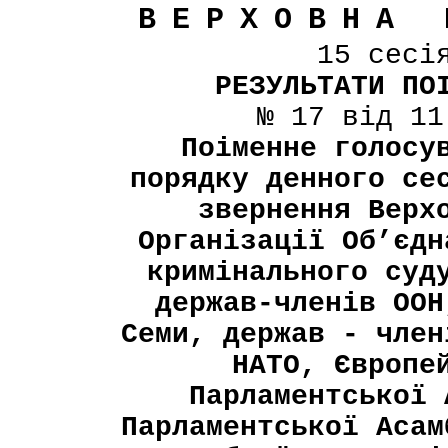
ВЕРХОВНА 
15 сесі
РЕЗУЛЬТАТИ ПО
№ 17 від 11
Поіменне голосу
порядку денного се
звернення Верх
Організації Об’єдн
кримінального суд
держав-членів ООН
Семи, держав - член
НАТО, Європе
Парламентської 
Парламентської Асам