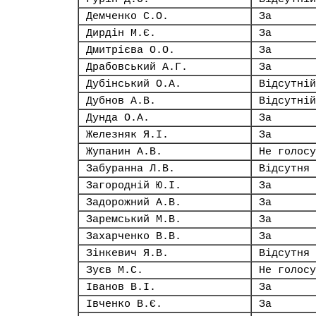
Демченко С.О.
За
Дирдін М.Є.
За
Дмитрієва О.О.
За
Драбовський А.Г.
За
Дубінський О.А.
Відсутній
Дубнов А.В.
Відсутній
Дунда О.А.
За
Железняк Я.І.
За
Жупанин А.В.
Не голосу
Забуранна Л.В.
Відсутня
Загородній Ю.І.
За
Задорожний А.В.
За
Заремський М.В.
За
Захарченко В.В.
За
Зінкевич Я.В.
Відсутня
Зуєв М.С.
Не голосу
Іванов В.І.
За
Івченко В.Є.
За