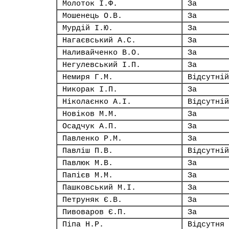
Молоток І.Ф.
За
Мошенець О.В.
За
Мурдій І.Ю.
За
Нагаєвський А.С.
За
Наливайченко В.О.
За
Негулевський І.П.
За
Немиря Г.М.
Відсутній
Никорак І.П.
За
Ніколаєнко А.І.
Відсутній
Новіков М.М.
За
Осадчук А.П.
За
Павленко Р.М.
За
Павліш П.В.
Відсутній
Павлюк М.В.
За
Папієв М.М.
За
Пашковський М.І.
За
Петруняк Є.В.
За
Пивоваров Є.П.
За
Піпа Н.Р.
Відсутня