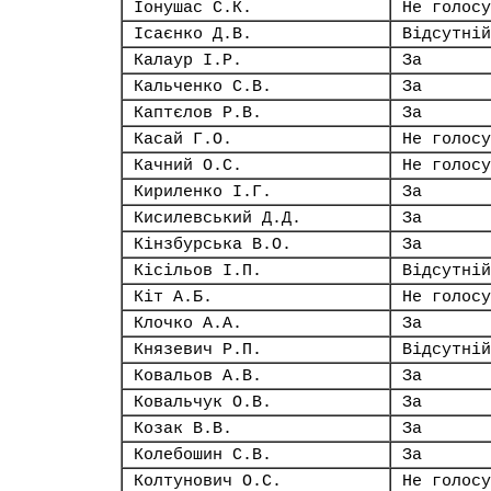
Іонушас С.К.
Не голосу
Ісаєнко Д.В.
Відсутній
Калаур І.Р.
За
Кальченко С.В.
За
Каптєлов Р.В.
За
Касай Г.О.
Не голосу
Качний О.С.
Не голосу
Кириленко І.Г.
За
Кисилевський Д.Д.
За
Кінзбурська В.О.
За
Кісільов І.П.
Відсутній
Кіт А.Б.
Не голосу
Клочко А.А.
За
Князевич Р.П.
Відсутній
Ковальов А.В.
За
Ковальчук О.В.
За
Козак В.В.
За
Колебошин С.В.
За
Колтунович О.С.
Не голосу