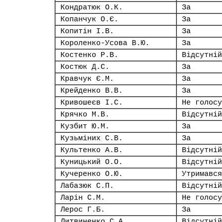
Кондратюк О.К.
За
Копанчук О.Є.
За
Копитін І.В.
За
Короленко-Усова В.Ю.
За
Костенко Р.В.
Відсутній
Костюк Д.С.
За
Кравчук Є.М.
За
Крейденко В.В.
За
Кривошеєв І.С.
Не голосу
Крячко М.В.
Відсутній
Кузбит Ю.М.
За
Кузьміних С.В.
За
Культенко А.В.
Відсутній
Куницький О.О.
Відсутній
Кучеренко О.Ю.
Утримався
Лабазюк С.П.
Відсутній
Ларін С.М.
Не голосу
Лерос Г.Б.
За
Литвиненко С.А.
Відсутній