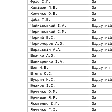
Фріс І.П.
За
Халімон П.В.
За
Хоменко О.В.
За
Циба Т.В.
За
Чайківський І.А.
Відсутній
Чернявський С.М.
За
Чорний В.І.
Відсутній
Чорноморов А.О.
Відсутній
Шараськін А.А.
Відсутній
Швачко А.О.
За
Шинкаренко І.А.
За
Шол М.В.
Відсутня
Штепа С.С.
За
Шуфрич Н.І.
Відсутній
Юнаков І.С.
За
Юрченко О.М.
За
Юрчишин Я.Р.
За
Яковенко Є.Г.
За
Янченко Г.І.
За