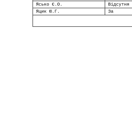
Ясько Є.О.
Відсутня
Яцик Ю.Г.
За