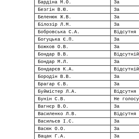
Бардіна М.О.
За
Безгін В.Ю.
За
Беленюк Ж.В.
За
Білозір Л.М.
За
Бобровська С.А.
Відсутня
Богуцька Є.П.
За
Божков О.В.
За
Бондар В.В.
Відсутній
Бондар М.Л.
За
Бондарєв К.А.
Відсутній
Бородін В.В.
За
Брагар Є.В.
За
Буймістер Л.А.
Відсутня
Бунін С.В.
Не голосу
Вагнєр В.О.
За
Василенко Л.В.
Відсутня
Васильєв І.С.
За
Васюк О.О.
За
Вацак Г.А.
За