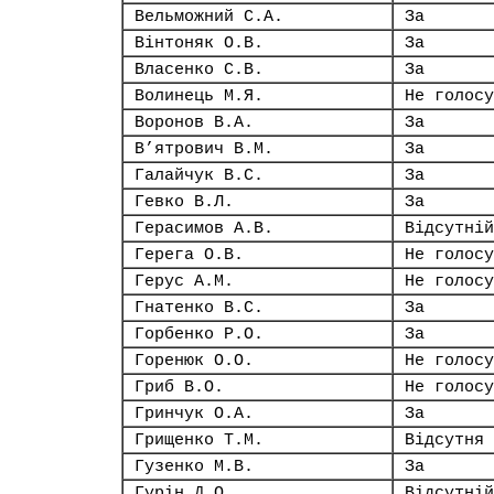
Вельможний С.А.
За
Вінтоняк О.В.
За
Власенко С.В.
За
Волинець М.Я.
Не голосу
Воронов В.А.
За
В’ятрович В.М.
За
Галайчук В.С.
За
Гевко В.Л.
За
Герасимов А.В.
Відсутній
Герега О.В.
Не голосу
Герус А.М.
Не голосу
Гнатенко В.С.
За
Горбенко Р.О.
За
Горенюк О.О.
Не голосу
Гриб В.О.
Не голосу
Гринчук О.А.
За
Грищенко Т.М.
Відсутня
Гузенко М.В.
За
Гурін Д.О.
Відсутній