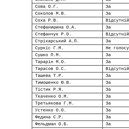
Сова О.Г.
За
Соколов М.В.
За
Соха Р.В.
Відсутній
Стефанишина О.А.
За
Стефанчук Р.О.
Відсутній
Стріхарський А.П.
За
Суркіс Г.М.
Не голосу
Сушко П.М.
За
Тарарін М.О.
За
Тарасов О.С.
Відсутній
Ташева Т.Р.
За
Тимошенко Ю.В.
За
Тістик Р.Я.
За
Ткаченко О.М.
За
Третьякова Г.М.
За
Устенко О.О.
За
Федина С.Р.
За
Фельдман О.Б.
За