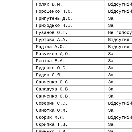
Поляк В.М.
Відсутній
Порошенко П.О.
Відсутній
Припутень Д.С.
За
Приходько Н.І.
За
Пузанов О.Г.
Не голосу
Пуртова А.А.
Відсутня
Радіна А.О.
Відсутня
Разумков Д.О.
За
Рєпіна Е.А.
За
Руденко О.С.
За
Рудик С.Я.
За
Савченко О.С.
За
Саладуха О.В.
За
Санченко О.В.
За
Северин С.С.
Відсутній
Синютка О.М.
За
Скорик М.Л.
Відсутній
Скрипка Т.В.
За
Слинько Д.М.
За