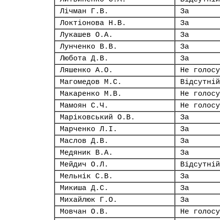
Лічман Г.В.
За
Локтіонова Н.В.
За
Лукашев О.А.
За
Лунченко В.В.
За
Любота Д.В.
За
Ляшенко А.О.
Не голосу
Магомедов М.С.
Відсутній
Макаренко М.В.
Не голосу
Мамоян С.Ч.
Не голосу
Маріковський О.В.
За
Марченко Л.І.
За
Маслов Д.В.
За
Медяник В.А.
За
Мейдич О.Л.
Відсутній
Мельнік С.В.
За
Микиша Д.С.
За
Михайлюк Г.О.
За
Мовчан О.В.
Не голосу