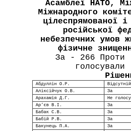
Асамблеї НАТО, Мі
Міжнародного коміт
цілеспрямованої і
російської фе
небезпечних умов ж
фізичне знищен
За - 266 Проти 
голосували 
Рішен
Абдуллін О.Р.
Відсутній
Аліксійчук О.В.
За
Арахамія Д.Г.
Не голосу
Ар’єв В.І.
За
Бабак С.В.
За
Бабій Р.В.
За
Бакунець П.А.
За