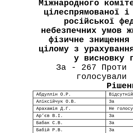
Міжнародного коміт
цілеспрямованої і
російської фе
небезпечних умов ж
фізичне знищення
цілому з урахуванн
у висновку 
За - 267 Проти 
голосували 
Рішен
Абдуллін О.Р.
Відсутній
Аліксійчук О.В.
За
Арахамія Д.Г.
Не голосу
Ар’єв В.І.
За
Бабак С.В.
За
Бабій Р.В.
За