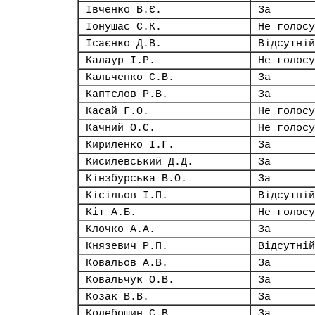
Івченко В.Є.
За
Іонушас С.К.
Не голосу
Ісаєнко Д.В.
Відсутній
Калаур І.Р.
Не голосу
Кальченко С.В.
За
Каптєлов Р.В.
За
Касай Г.О.
Не голосу
Качний О.С.
Не голосу
Кириленко І.Г.
За
Кисилевський Д.Д.
За
Кінзбурська В.О.
За
Кісільов І.П.
Відсутній
Кіт А.Б.
Не голосу
Клочко А.А.
За
Князевич Р.П.
Відсутній
Ковальов А.В.
За
Ковальчук О.В.
За
Козак В.В.
За
Колебошин С.В.
За