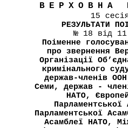
ВЕРХОВНА 
15 сесі
РЕЗУЛЬТАТИ ПО
№ 18 від 11
Поіменне голосува
про звернення Ве
Організації Об’єдн
кримінального суд
держав-членів ООН
Семи, держав - член
НАТО, Європе
Парламентської 
Парламентської Асам
Асамблеї НАТО, Мі