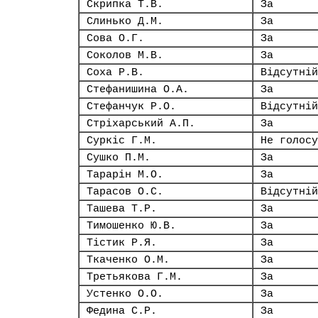
Скрипка Т.В.
За
Слинько Д.М.
За
Сова О.Г.
За
Соколов М.В.
За
Соха Р.В.
Відсутній
Стефанишина О.А.
За
Стефанчук Р.О.
Відсутній
Стріхарський А.П.
За
Суркіс Г.М.
Не голосу
Сушко П.М.
За
Тарарін М.О.
За
Тарасов О.С.
Відсутній
Ташева Т.Р.
За
Тимошенко Ю.В.
За
Тістик Р.Я.
За
Ткаченко О.М.
За
Третьякова Г.М.
За
Устенко О.О.
За
Федина С.Р.
За