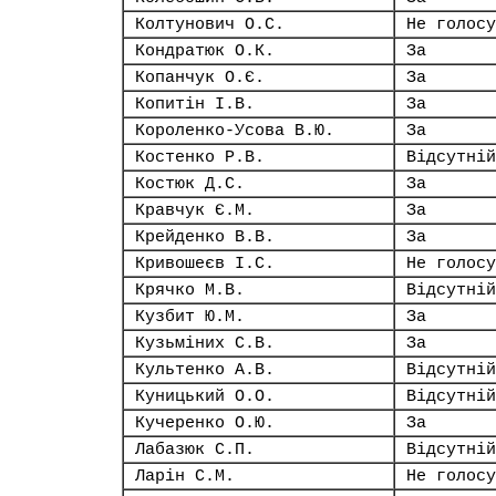
Колтунович О.С.
Не голосу
Кондратюк О.К.
За
Копанчук О.Є.
За
Копитін І.В.
За
Короленко-Усова В.Ю.
За
Костенко Р.В.
Відсутній
Костюк Д.С.
За
Кравчук Є.М.
За
Крейденко В.В.
За
Кривошеєв І.С.
Не голосу
Крячко М.В.
Відсутній
Кузбит Ю.М.
За
Кузьміних С.В.
За
Культенко А.В.
Відсутній
Куницький О.О.
Відсутній
Кучеренко О.Ю.
За
Лабазюк С.П.
Відсутній
Ларін С.М.
Не голосу