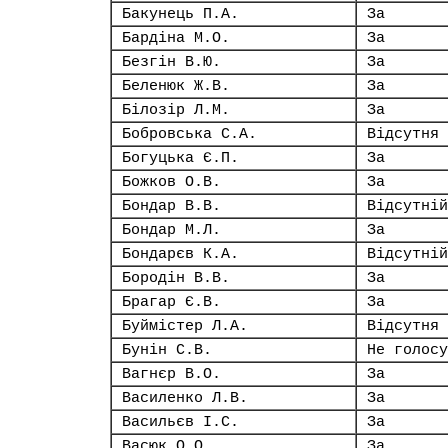
Бакунець П.А.
За
Бардіна М.О.
За
Безгін В.Ю.
За
Беленюк Ж.В.
За
Білозір Л.М.
За
Бобровська С.А.
Відсутня
Богуцька Є.П.
За
Божков О.В.
За
Бондар В.В.
Відсутній
Бондар М.Л.
За
Бондарєв К.А.
Відсутній
Бородін В.В.
За
Брагар Є.В.
За
Буймістер Л.А.
Відсутня
Бунін С.В.
Не голосу
Вагнєр В.О.
За
Василенко Л.В.
За
Васильєв І.С.
За
Васюк О.О.
За