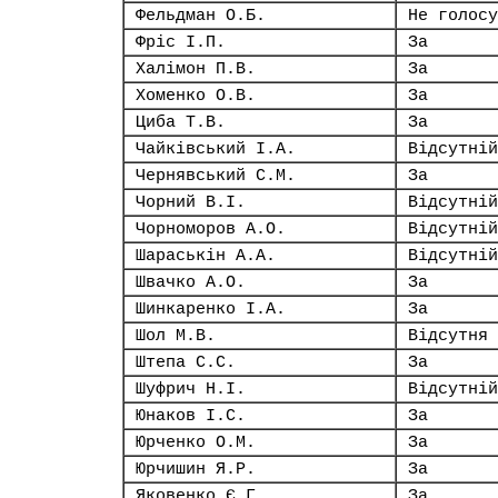
Фельдман О.Б.
Не голосу
Фріс І.П.
За
Халімон П.В.
За
Хоменко О.В.
За
Циба Т.В.
За
Чайківський І.А.
Відсутній
Чернявський С.М.
За
Чорний В.І.
Відсутній
Чорноморов А.О.
Відсутній
Шараськін А.А.
Відсутній
Швачко А.О.
За
Шинкаренко І.А.
За
Шол М.В.
Відсутня
Штепа С.С.
За
Шуфрич Н.І.
Відсутній
Юнаков І.С.
За
Юрченко О.М.
За
Юрчишин Я.Р.
За
Яковенко Є.Г.
За