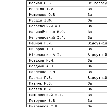
Мовчан О.В.
Не голосу
Молоток І.Ф.
За
Мошенець О.В.
За
Мурдій І.Ю.
За
Нагаєвський А.С.
За
Наливайченко В.О.
За
Негулевський І.П.
За
Немиря Г.М.
Відсутній
Никорак І.П.
За
Ніколаєнко А.І.
Відсутній
Новіков М.М.
За
Осадчук А.П.
За
Павленко Р.М.
За
Павліш П.В.
Відсутній
Павлюк М.В.
За
Папієв М.М.
За
Пашковський М.І.
За
Петруняк Є.В.
За
Пивоваров Є.П.
За