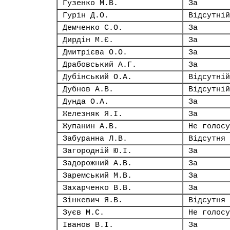
Гузенко М.В.
За
Гурін Д.О.
Відсутній
Демченко С.О.
За
Дирдін М.Є.
За
Дмитрієва О.О.
За
Драбовський А.Г.
За
Дубінський О.А.
Відсутній
Дубнов А.В.
Відсутній
Дунда О.А.
За
Железняк Я.І.
За
Жупанин А.В.
Не голосу
Забуранна Л.В.
Відсутня
Загородній Ю.І.
За
Задорожний А.В.
За
Заремський М.В.
За
Захарченко В.В.
За
Зінкевич Я.В.
Відсутня
Зуєв М.С.
Не голосу
Іванов В.І.
За