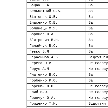
Вацак Г.А.
За
Вельможний С.А.
За
Вінтоняк О.В.
За
Власенко С.В.
За
Волинець М.Я.
За
Воронов В.А.
За
В’ятрович В.М.
За
Галайчук В.С.
За
Гевко В.Л.
За
Герасимов А.В.
Відсутній
Герега О.В.
Не голосу
Герус А.М.
Не голосу
Гнатенко В.С.
За
Горбенко Р.О.
За
Горенюк О.О.
Не голосу
Гриб В.О.
Не голосу
Гринчук О.А.
Не голосу
Грищенко Т.М.
Відсутня