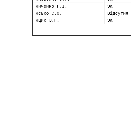
Янченко Г.І.
За
Ясько Є.О.
Відсутня
Яцик Ю.Г.
За