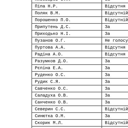
Піпа Н.Р.
Відсутня
Поляк В.М.
Відсутній
Порошенко П.О.
Відсутній
Припутень Д.С.
За
Приходько Н.І.
За
Пузанов О.Г.
Не голосу
Пуртова А.А.
Відсутня
Радіна А.О.
Відсутня
Разумков Д.О.
За
Рєпіна Е.А.
За
Руденко О.С.
За
Рудик С.Я.
За
Савченко О.С.
За
Саладуха О.В.
За
Санченко О.В.
За
Северин С.С.
Відсутній
Синютка О.М.
За
Скорик М.Л.
Відсутній