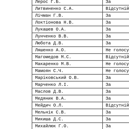
Лерос Г.Б.
За
Литвиненко С.А.
Відсутній
Лічман Г.В.
За
Локтіонова Н.В.
За
Лукашев О.А.
За
Лунченко В.В.
За
Любота Д.В.
За
Ляшенко А.О.
Не голосу
Магомедов М.С.
Відсутній
Макаренко М.В.
Не голосу
Мамоян С.Ч.
Не голосу
Маріковський О.В.
За
Марченко Л.І.
За
Маслов Д.В.
За
Медяник В.А.
За
Мейдич О.Л.
Відсутній
Мельнік С.В.
За
Микиша Д.С.
За
Михайлюк Г.О.
За