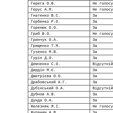
Герега О.В.
Не голосу
Герус А.М.
Не голосу
Гнатенко В.С.
За
Горбенко Р.О.
За
Горенюк О.О.
За
Гриб В.О.
Не голосу
Гринчук О.А.
За
Грищенко Т.М.
За
Гузенко М.В.
За
Гурін Д.О.
За
Демченко С.О.
Відсутній
Дирдін М.Є.
За
Дмитрієва О.О.
За
Драбовський А.Г.
За
Дубінський О.А.
Відсутній
Дубнов А.В.
За
Дунда О.А.
За
Железняк Я.І.
Не голосу
Жупанин А.В.
За