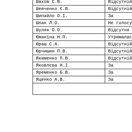
Шахов С.В.
Відсутній
Шевченко Є.В.
Відсутній
Шипайло О.І.
За
Шпак Л.О.
Не голосу
Шуляк О.О.
Відсутня
Южаніна Н.П.
Утрималас
Юраш С.А.
Відсутній
Юрчишин П.В.
Відсутній
Якименко П.В.
Відсутній
Яковлєва Н.І.
За
Яременко Б.В.
За
Яценко А.В.
За