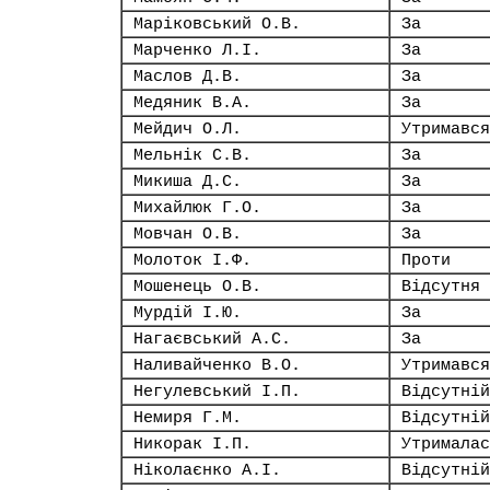
Маріковський О.В.
За
Марченко Л.І.
За
Маслов Д.В.
За
Медяник В.А.
За
Мейдич О.Л.
Утримався
Мельнік С.В.
За
Микиша Д.С.
За
Михайлюк Г.О.
За
Мовчан О.В.
За
Молоток І.Ф.
Проти
Мошенець О.В.
Відсутня
Мурдій І.Ю.
За
Нагаєвський А.С.
За
Наливайченко В.О.
Утримався
Негулевський І.П.
Відсутній
Немиря Г.М.
Відсутній
Никорак І.П.
Утрималас
Ніколаєнко А.І.
Відсутній