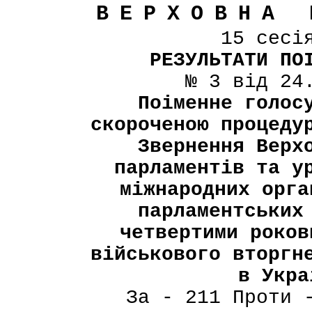
ВЕРХОВНА 
15 сесі
РЕЗУЛЬТАТИ ПО
№ 3 від 24
Поіменне голос
скороченою процеду
Звернення Верх
парламентів та у
міжнародних орга
парламентських
четвертими роков
військового вторгн
в Укра
За - 211 Проти 