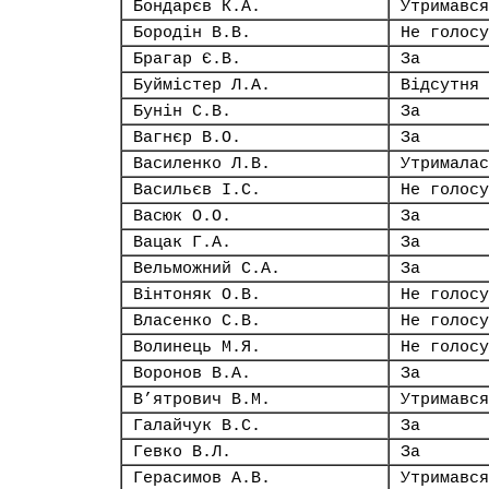
Бондарєв К.А.
Утримався
Бородін В.В.
Не голосу
Брагар Є.В.
За
Буймістер Л.А.
Відсутня
Бунін С.В.
За
Вагнєр В.О.
За
Василенко Л.В.
Утрималас
Васильєв І.С.
Не голосу
Васюк О.О.
За
Вацак Г.А.
За
Вельможний С.А.
За
Вінтоняк О.В.
Не голосу
Власенко С.В.
Не голосу
Волинець М.Я.
Не голосу
Воронов В.А.
За
В’ятрович В.М.
Утримався
Галайчук В.С.
За
Гевко В.Л.
За
Герасимов А.В.
Утримався