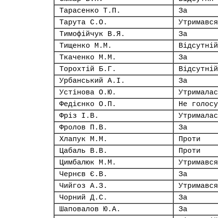
Тарасенко Т.П.
За
Тарута С.О.
Утримався
Тимофійчук В.Я.
За
Тищенко М.М.
Відсутній
Ткаченко М.М.
За
Торохтій Б.Г.
Відсутній
Урбанський А.І.
За
Устінова О.Ю.
Утрималас
Федієнко О.П.
Не голосу
Фріз І.В.
Утрималас
Фролов П.В.
За
Хлапук М.М.
Проти
Цабаль В.В.
Проти
Цимбалюк М.М.
Утримався
Чернєв Є.В.
За
Чийгоз А.З.
Утримався
Чорний Д.С.
За
Шаповалов Ю.А.
За