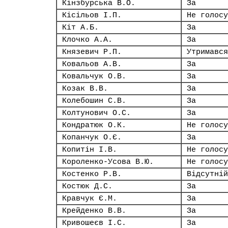
Кінзбурська В.О.
За
Кісільов І.П.
Не голосу
Кіт А.Б.
За
Клочко А.А.
За
Князевич Р.П.
Утримався
Ковальов А.В.
За
Ковальчук О.В.
За
Козак В.В.
За
Колебошин С.В.
За
Колтунович О.С.
За
Кондратюк О.К.
Не голосу
Копанчук О.Є.
За
Копитін І.В.
Не голосу
Короленко-Усова В.Ю.
Не голосу
Костенко Р.В.
Відсутній
Костюк Д.С.
За
Кравчук Є.М.
За
Крейденко В.В.
За
Кривошеєв І.С.
За