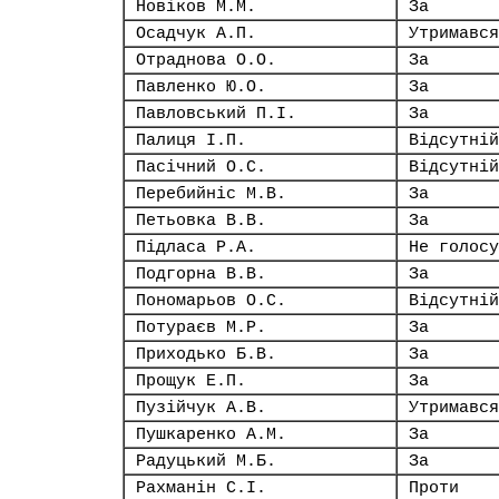
Новіков М.М.
За
Осадчук А.П.
Утримався
Отраднова О.О.
За
Павленко Ю.О.
За
Павловський П.І.
За
Палиця І.П.
Відсутній
Пасічний О.С.
Відсутній
Перебийніс М.В.
За
Петьовка В.В.
За
Підласа Р.А.
Не голосу
Подгорна В.В.
За
Пономарьов О.С.
Відсутній
Потураєв М.Р.
За
Приходько Б.В.
За
Прощук Е.П.
За
Пузійчук А.В.
Утримався
Пушкаренко А.М.
За
Радуцький М.Б.
За
Рахманін С.І.
Проти