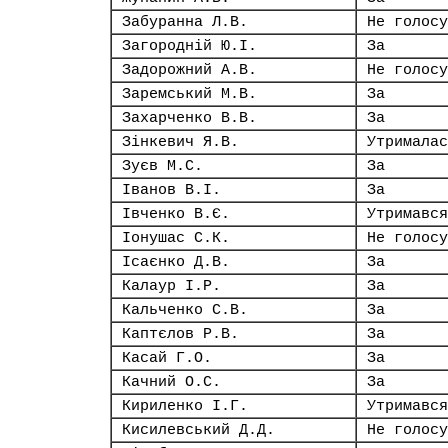
Забуранна Л.В.
Не голосу
Загородній Ю.І.
За
Задорожний А.В.
Не голосу
Заремський М.В.
За
Захарченко В.В.
За
Зінкевич Я.В.
Утрималас
Зуєв М.С.
За
Іванов В.І.
За
Івченко В.Є.
Утримався
Іонушас С.К.
Не голосу
Ісаєнко Д.В.
За
Калаур І.Р.
За
Кальченко С.В.
За
Каптєлов Р.В.
За
Касай Г.О.
За
Качний О.С.
За
Кириленко І.Г.
Утримався
Кисилевський Д.Д.
Не голосу