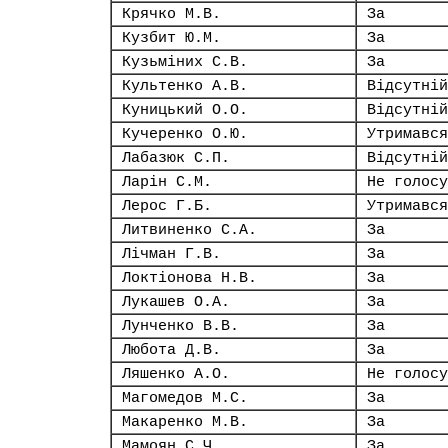
Крячко М.В.
За
Кузбит Ю.М.
За
Кузьміних С.В.
За
Культенко А.В.
Відсутній
Куницький О.О.
Відсутній
Кучеренко О.Ю.
Утримався
Лабазюк С.П.
Відсутній
Ларін С.М.
Не голосу
Лерос Г.Б.
Утримався
Литвиненко С.А.
За
Лічман Г.В.
За
Локтіонова Н.В.
За
Лукашев О.А.
За
Лунченко В.В.
За
Любота Д.В.
За
Ляшенко А.О.
Не голосу
Магомедов М.С.
За
Макаренко М.В.
За
Мамоян С.Ч.
За