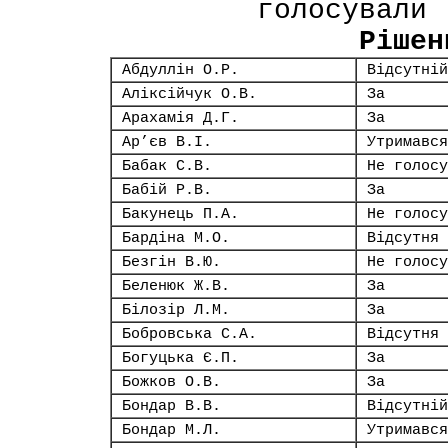
голосували 
Рішен
Абдуллін О.Р.
Відсутній
Аліксійчук О.В.
За
Арахамія Д.Г.
За
Ар’єв В.І.
Утримався
Бабак С.В.
Не голосу
Бабій Р.В.
За
Бакунець П.А.
Не голосу
Бардіна М.О.
Відсутня
Безгін В.Ю.
Не голосу
Беленюк Ж.В.
За
Білозір Л.М.
За
Бобровська С.А.
Відсутня
Богуцька Є.П.
За
Божков О.В.
За
Бондар В.В.
Відсутній
Бондар М.Л.
Утримався