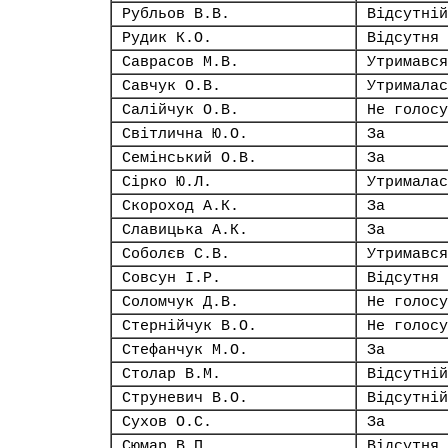
Рубльов В.В.
Відсутній
Рудик К.О.
Відсутня
Саврасов М.В.
Утримався
Савчук О.В.
Утрималас
Салійчук О.В.
Не голосу
Світлична Ю.О.
За
Семінський О.В.
За
Сірко Ю.Л.
Утрималас
Скороход А.К.
За
Славицька А.К.
За
Соболєв С.В.
Утримався
Совсун І.Р.
Відсутня
Соломчук Д.В.
Не голосу
Стернійчук В.О.
Не голосу
Стефанчук М.О.
За
Столар В.М.
Відсутній
Струневич В.О.
Відсутній
Сухов О.С.
За
Сюмар В.П.
Відсутня