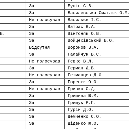
За
Бунін С.В.
За
Василевська-Смаглюк О.М
Не голосував
Васильєв І.С.
За
Ватрас В.А.
В.
За
Вінтоняк О.В.
За
Войцехівський В.О.
Відсутня
Воронов В.А.
За
Галайчук В.С.
Не голосував
Гевко В.Л.
За
Герман Д.В.
Не голосував
Гетманцев Д.О.
За
Горенюк О.О.
Не голосував
Гривко С.Д.
За
Гришина Ю.М.
За
Грищук Р.П.
За
Гурін Д.О.
За
Демченко С.О.
За
Діденко Ю.О.