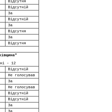
Відсутня
Відсутній
За
Відсутній
За
Відсутня
За
Відсутня
ківщина"
ні - 12
Відсутній
Не голосував
За
Не голосував
Відсутній
Відсутній
За
За