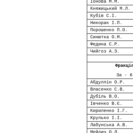
Іонова М.М.
Княжицький М.Л.
Кубів С.І.
Никорак І.П.
Порошенко П.О.
Синютка О.М.
Федина С.Р.
Чийгоз А.З.
Фракці
За - 6
Абдуллін О.Р.
Власенко С.В.
Дубіль В.О.
Івченко В.Є.
Кириленко І.Г.
Крулько І.І.
Лабунська А.В.
Мейдич О.Л.