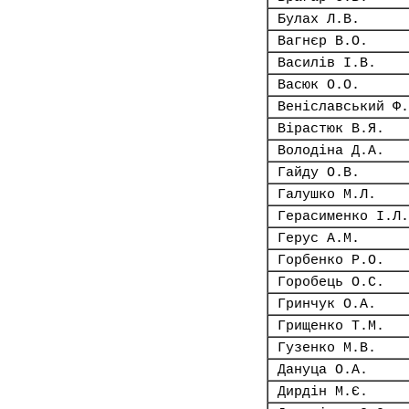
Булах Л.В.
Вагнєр В.О.
Василів І.В.
Васюк О.О.
Веніславський Ф.
Вірастюк В.Я.
Володіна Д.А.
Гайду О.В.
Галушко М.Л.
Герасименко І.Л.
Герус А.М.
Горбенко Р.О.
Горобець О.С.
Гринчук О.А.
Грищенко Т.М.
Гузенко М.В.
Дануца О.А.
Дирдін М.Є.