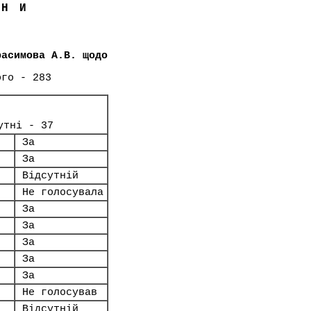
ЇНИ
расимова А.В. щодо
ого - 283
утні - 37
За
За
Відсутній
Не голосувала
За
За
За
За
За
Не голосував
Відсутній