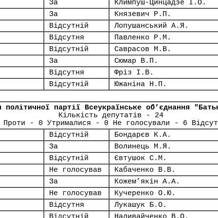
За
Климпуш-Цинцадзе І.О.
За
Князевич Р.П.
Відсутній
Лопушанський А.Я.
Відсутня
Павленко Р.М.
Відсутній
Саврасов М.В.
За
Сюмар В.П.
Відсутня
Фріз І.В.
Відсутній
Южаніна Н.П.
я політичної партії Всеукраїнське об’єднання "Бать
Кількість депутатів - 24
 Проти - 0 Утрималися - 0 Не голосували - 6 Відсут
Відсутній
Бондарєв К.А.
За
Волинець М.Я.
Відсутній
Євтушок С.М.
Не голосував
Кабаченко В.В.
За
Кожем’якін А.А.
Не голосував
Кучеренко О.Ю.
Відсутня
Лукашук Б.О.
Відсутній
Наливайченко В.О.