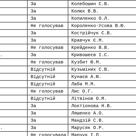
За
Колебошин С.В.
За
Колюх В.В.
За
Копиленко О.Л.
Не голосував
Короленко-Усова В.Ю.
За
Кострійчук С.В.
За
Кравчук Є.М.
Не голосував
Крейденко В.В.
.
За
Кривошеєв І.С.
Не голосував
Кузбит Ю.М.
Відсутній
Кузьміних С.В.
Відсутній
Кунаєв А.Ю.
Відсутній
Лаба М.М.
Не голосував
Лис О.Г.
Відсутній
Літвінов О.М.
За
Локтіонова Н.В.
За
Ляшенко А.О.
За
Мандзій С.В.
.
За
Марусяк О.Р.
Не голосувала
Марчук І.П.