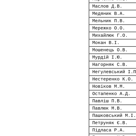
Маслов Д.В.
Медяник В.А.
Мельник П.В.
Мережко О.О.
Михайлюк Г.О.
Мокан В.І.
Мошенець О.В.
Мурдій І.Ю.
Нагорняк С.В.
Негулевський І.П
Нестеренко К.О.
Новіков М.М.
Остапенко А.Д.
Павліш П.В.
Павлюк М.В.
Пашковський М.І.
Петруняк Є.В.
Підласа Р.А.