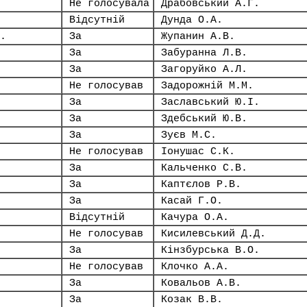
Не голосувала
Драбовський А.Г.
Відсутній
Дунда О.А.
.
За
Жупанин А.В.
За
Забуранна Л.В.
За
Загоруйко А.Л.
Не голосував
Задорожній М.М.
За
Заславський Ю.І.
За
Здебський Ю.В.
За
Зуєв М.С.
Не голосував
Іонушас С.К.
За
Кальченко С.В.
За
Каптєлов Р.В.
За
Касай Г.О.
Відсутній
Качура О.А.
Не голосував
Кисилевський Д.Д.
За
Кінзбурська В.О.
Не голосував
Клочко А.А.
За
Ковальов А.В.
За
Козак В.В.