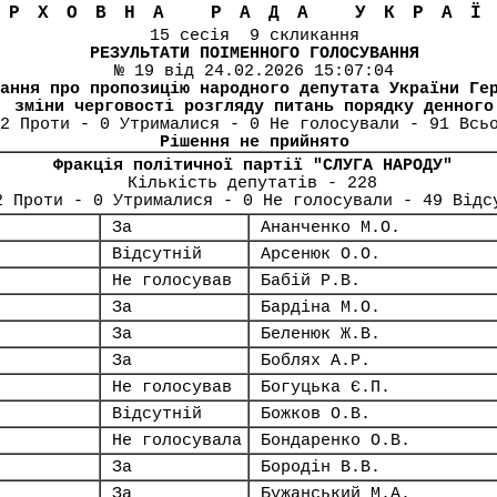
ЕРХОВНА РАДА УКРА
15 сесія 9 скликання
РЕЗУЛЬТАТИ ПОІМЕННОГО ГОЛОСУВАННЯ
№ 19 від 24.02.2026 15:07:04
ання про пропозицію народного депутата України Ге
зміни черговості розгляду питань порядку денного
2 Проти - 0 Утрималися - 0 Не голосували - 91 Всь
Рішення не прийнято
Фракція політичної партії "СЛУГА НАРОДУ"
Кількість депутатів - 228
2 Проти - 0 Утрималися - 0 Не голосували - 49 Відс
За
Ананченко М.О.
Відсутній
Арсенюк О.О.
Не голосував
Бабій Р.В.
За
Бардіна М.О.
За
Беленюк Ж.В.
За
Боблях А.Р.
Не голосував
Богуцька Є.П.
Відсутній
Божков О.В.
Не голосувала
Бондаренко О.В.
За
Бородін В.В.
За
Бужанський М.А.