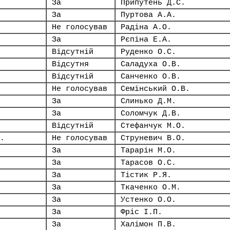
За
Припутень Д.С.
За
Пуртова А.А.
Не голосував
Радіна А.О.
За
Рєпіна Е.А.
Відсутній
Руденко О.С.
Відсутня
Саладуха О.В.
Відсутній
Санченко О.В.
Не голосував
Семінський О.В.
За
Слинько Д.М.
За
Соломчук Д.В.
Відсутній
Стефанчук М.О.
.
Не голосував
Струневич В.О.
За
Тарарін М.О.
За
Тарасов О.С.
За
Тістик Р.Я.
За
Ткаченко О.М.
За
Устенко О.О.
За
Фріс І.П.
За
Халімон П.В.