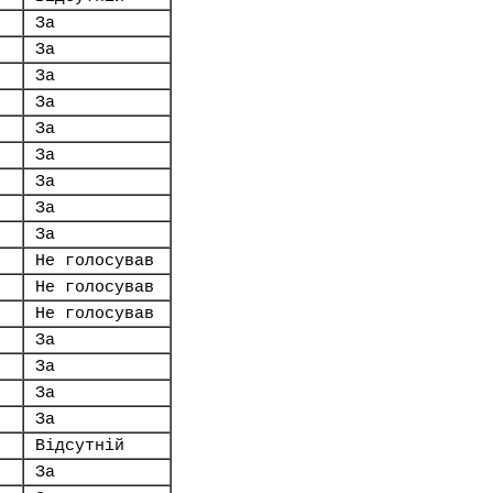
За
.
За
За
За
За
За
За
За
За
Не голосував
Не голосував
Не голосував
За
За
За
За
Відсутній
За