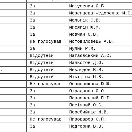
За
Матусевич О.Б.
За
Мезенцева-Федоренко М.С
За
Мельнік С.В.
За
Мисягін Ю.М.
За
Мовчан О.В.
Не голосував
Мотовиловець А.В.
За
Мулик Р.М.
Відсутній
Нагаєвський А.С.
Відсутній
Нальотов Д.О.
.
Відсутній
Неклюдов В.М.
Відсутній
Нікітіна М.В.
Не голосував
Овчинникова Ю.Ю.
За
Отраднова О.О.
За
Павловський П.І.
За
Пасічний О.С.
За
Перебийніс М.В.
Не голосував
Пивоваров Є.П.
За
Подгорна В.В.