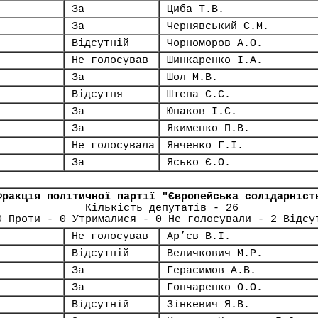
За
Циба Т.В.
За
Чернявський С.М.
Відсутній
Чорноморов А.О.
Не голосував
Шинкаренко І.А.
За
Шол М.В.
Відсутня
Штепа С.С.
За
Юнаков І.С.
За
Якименко П.В.
Не голосувала
Янченко Г.І.
За
Ясько Є.О.
Фракція політичної партії "Європейська солідарніст
Кількість депутатів - 26
0 Проти - 0 Утрималися - 0 Не голосували - 2 Відсу
Не голосував
Ар’єв В.І.
Відсутній
Величкович М.Р.
За
Герасимов А.В.
За
Гончаренко О.О.
Відсутній
Зінкевич Я.В.