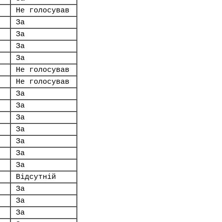
Не голосував
.
За
За
За
За
Не голосував
Не голосував
За
За
За
За
За
За
За
Відсутній
За
За
За