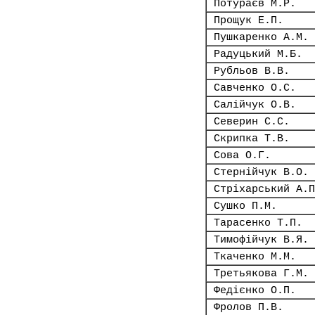
Потураєв М.Р.
Прощук Е.П.
Пушкаренко А.М.
Радуцький М.Б.
Рубльов В.В.
Савченко О.С.
Салійчук О.В.
Северин С.С.
Скрипка Т.В.
Сова О.Г.
Стернійчук В.О.
Стріхарський А.П
Сушко П.М.
Тарасенко Т.П.
Тимофійчук В.Я.
Ткаченко М.М.
Третьякова Г.М.
Федієнко О.П.
Фролов П.В.