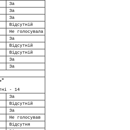
За
За
За
Відсутній
Не голосувала
За
Відсутній
Відсутній
За
За
ь"
тні - 14
За
Відсутній
За
Не голосував
Відсутня