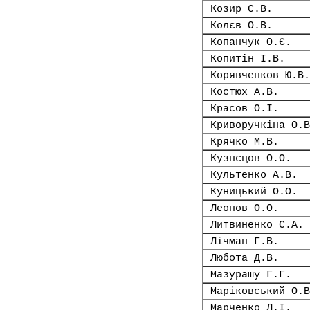
Козир С.В.
Колєв О.В.
Копанчук О.Є.
Копитін І.В.
Корявченков Ю.В.
Костюх А.В.
Красов О.І.
Криворучкіна О.В
Крячко М.В.
Кузнєцов О.О.
Культенко А.В.
Куницький О.О.
Леонов О.О.
Литвиненко С.А.
Лічман Г.В.
Любота Д.В.
Мазурашу Г.Г.
Маріковський О.В
Марченко Л.І.