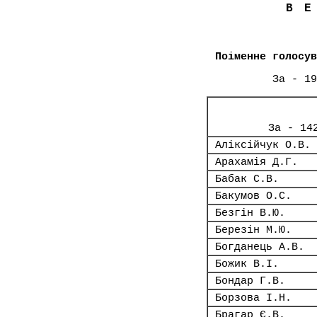
В
Поіменне голосув
За - 19
За - 14
Аліксійчук О.В.
Арахамія Д.Г.
Бабак С.В.
Бакумов О.С.
Безгін В.Ю.
Березін М.Ю.
Богданець А.В.
Божик В.І.
Бондар Г.В.
Борзова І.Н.
Брагар Є.В.