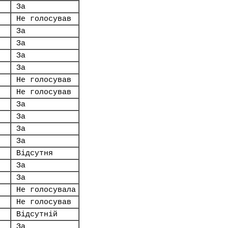
За
Не голосував
За
За
За
За
Не голосував
Не голосував
За
За
За
За
Відсутня
За
За
Не голосувала
Не голосував
Відсутній
За