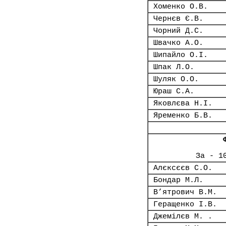
Хоменко О.В.
Чернєв Є.В.
Чорний Д.С.
Швачко А.О.
Шипайло О.І.
Шпак Л.О.
Шуляк О.О.
Юраш С.А.
Яковлєва Н.І.
Яременко Б.В.
За - 1
Алєксєєв С.О.
Бондар М.Л.
В’ятрович В.М.
Геращенко І.В.
Джемілєв М. .