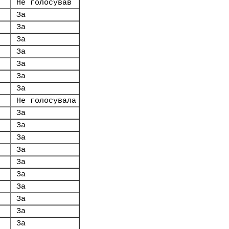
Не голосував
За
За
За
За
За
За
За
Не голосувала
За
За
За
За
За
За
За
За
За
За