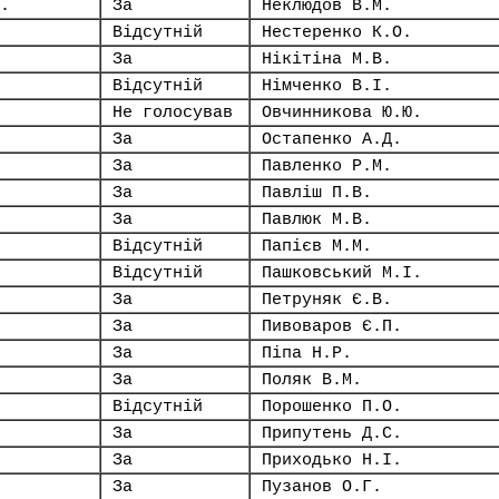
.
За
Неклюдов В.М.
Відсутній
Нестеренко К.О.
За
Нікітіна М.В.
Відсутній
Німченко В.І.
Не голосував
Овчинникова Ю.Ю.
За
Остапенко А.Д.
За
Павленко Р.М.
За
Павліш П.В.
За
Павлюк М.В.
Відсутній
Папієв М.М.
Відсутній
Пашковський М.І.
За
Петруняк Є.В.
За
Пивоваров Є.П.
За
Піпа Н.Р.
За
Поляк В.М.
Відсутній
Порошенко П.О.
За
Припутень Д.С.
За
Приходько Н.І.
За
Пузанов О.Г.