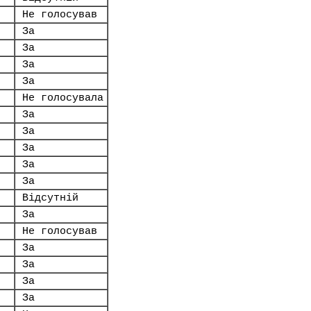
Не голосував
За
За
За
За
Не голосувала
За
За
За
За
За
Відсутній
За
Не голосував
За
За
За
За