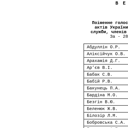
В
Поіменне голос
актів України
служби, членів
За - 28
Абдуллін О.Р.
Аліксійчук О.В.
Арахамія Д.Г.
Ар’єв В.І.
Бабак С.В.
Бабій Р.В.
Бакунець П.А.
Бардіна М.О.
Безгін В.Ю.
Беленюк Ж.В.
Білозір Л.М.
Бобровська С.А.