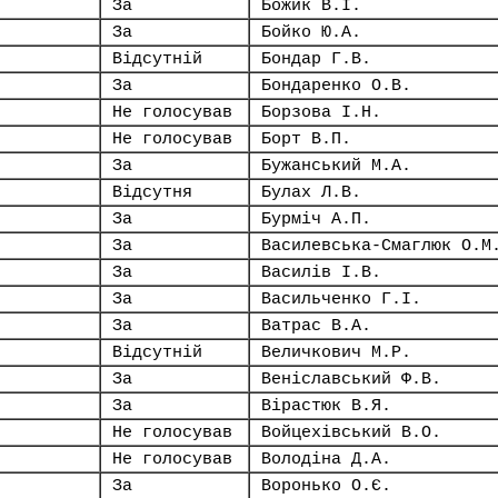
За
Божик В.І.
За
Бойко Ю.А.
Відсутній
Бондар Г.В.
За
Бондаренко О.В.
Не голосував
Борзова І.Н.
Не голосував
Борт В.П.
За
Бужанський М.А.
Відсутня
Булах Л.В.
За
Бурміч А.П.
За
Василевська-Смаглюк О.М
За
Василів І.В.
За
Васильченко Г.І.
За
Ватрас В.А.
Відсутній
Величкович М.Р.
За
Веніславський Ф.В.
За
Вірастюк В.Я.
Не голосував
Войцехівський В.О.
Не голосував
Володіна Д.А.
За
Воронько О.Є.