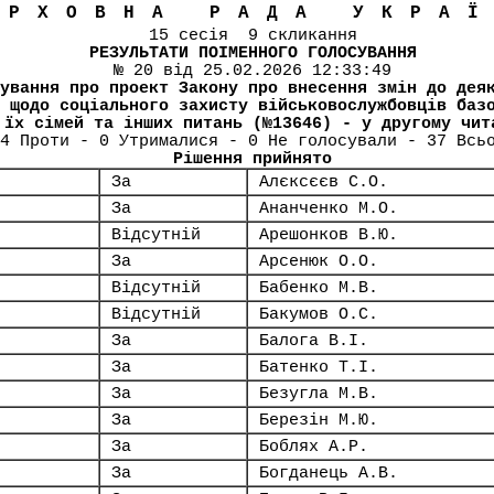
ЕРХОВНА РАДА УКРА
15 сесія 9 скликання
РЕЗУЛЬТАТИ ПОІМЕННОГО ГОЛОСУВАННЯ
№ 20 від 25.02.2026 12:33:49
ування про проект Закону про внесення змін до дея
 щодо соціального захисту військовослужбовців баз
 їх сімей та інших питань (№13646) - у другому чит
4 Проти - 0 Утрималися - 0 Не голосували - 37 Всь
Рішення прийнято
За
Алєксєєв С.О.
За
Ананченко М.О.
Відсутній
Арешонков В.Ю.
За
Арсенюк О.О.
Відсутній
Бабенко М.В.
Відсутній
Бакумов О.С.
За
Балога В.І.
За
Батенко Т.І.
За
Безугла М.В.
За
Березін М.Ю.
За
Боблях А.Р.
За
Богданець А.В.