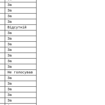
За
За
За
За
Відсутній
За
За
.
За
За
За
За
За
Не голосував
За
За
За
За
За