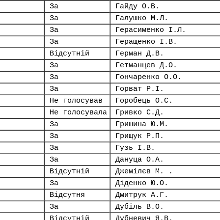
За
Гайду О.В.
За
Галушко М.Л.
За
Герасименко І.Л.
За
Геращенко І.В.
Відсутній
Герман Д.В.
За
Гетманцев Д.О.
За
Гончаренко О.О.
За
Горват Р.І.
Не голосував
Горобець О.С.
Не голосувала
Гривко С.Д.
За
Гришина Ю.М.
За
Грищук Р.П.
За
Гузь І.В.
За
Дануца О.А.
Відсутній
Джемілєв М. .
За
Діденко Ю.О.
Відсутня
Дмитрук А.Г.
За
Дубіль В.О.
Відсутній
Дубневич Я.В.