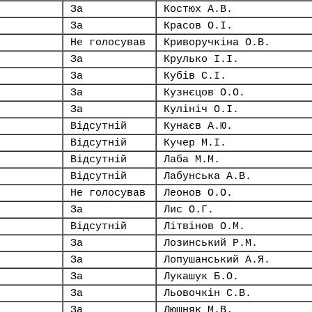
За
Костюх А.В.
За
Красов О.І.
Не голосував
Криворучкіна О.В.
За
Крулько І.І.
За
Кубів С.І.
За
Кузнєцов О.О.
За
Кулініч О.І.
Відсутній
Кунаєв А.Ю.
Відсутній
Кучер М.І.
Відсутній
Лаба М.М.
Відсутній
Лабунська А.В.
Не голосував
Леонов О.О.
За
Лис О.Г.
Відсутній
Літвінов О.М.
За
Лозинський Р.М.
За
Лопушанський А.Я.
За
Лукашук Б.О.
За
Льовочкін С.В.
За
Люшняк М.В.