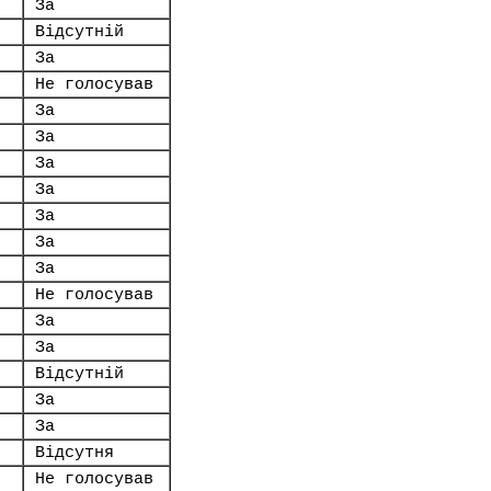
За
Відсутній
За
Не голосував
За
За
За
За
За
За
За
Не голосував
За
За
Відсутній
За
За
Відсутня
Не голосував