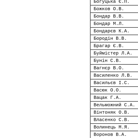
Богуцька Є.П.
Божков О.В.
Бондар В.В.
Бондар М.Л.
Бондарєв К.А.
Бородін В.В.
Брагар Є.В.
Буймістер Л.А.
Бунін С.В.
Вагнєр В.О.
Василенко Л.В.
Васильєв І.С.
Васюк О.О.
Вацак Г.А.
Вельможний С.А.
Вінтоняк О.В.
Власенко С.В.
Волинець М.Я.
Воронов В.А.