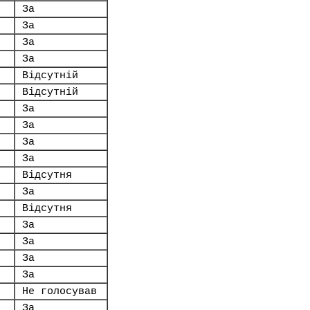
За
За
За
За
Відсутній
Відсутній
За
За
За
За
Відсутня
За
Відсутня
За
За
За
За
Не голосував
За