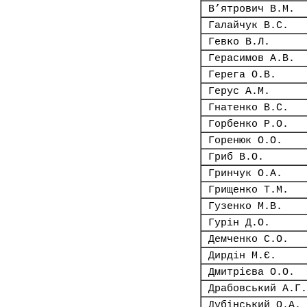
В’ятрович В.М.
Галайчук В.С.
Гевко В.Л.
Герасимов А.В.
Герега О.В.
Герус А.М.
Гнатенко В.С.
Горбенко Р.О.
Горенюк О.О.
Гриб В.О.
Гринчук О.А.
Грищенко Т.М.
Гузенко М.В.
Гурін Д.О.
Демченко С.О.
Дирдін М.Є.
Дмитрієва О.О.
Драбовський А.Г.
Дубінський О.А.