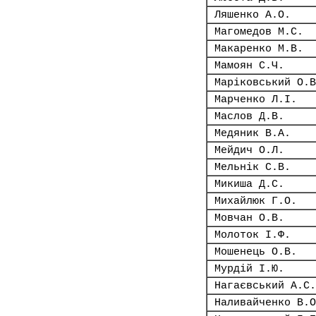
Ляшенко А.О.
Магомедов М.С.
Макаренко М.В.
Мамоян С.Ч.
Маріковський О.В
Марченко Л.І.
Маслов Д.В.
Медяник В.А.
Мейдич О.Л.
Мельнік С.В.
Микиша Д.С.
Михайлюк Г.О.
Мовчан О.В.
Молоток І.Ф.
Мошенець О.В.
Мурдій І.Ю.
Нагаєвський А.С.
Наливайченко В.О