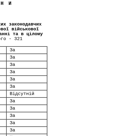
ЇНИ
ких законодавчих
ової військової
анні та в цілому
ого - 321
За
За
За
За
За
За
Відсутній
За
За
За
За
За