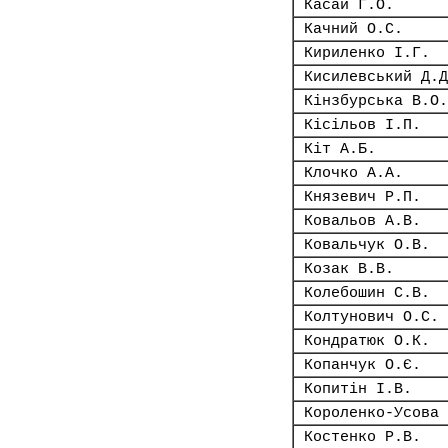
Касай Г.О.
Качний О.С.
Кириленко І.Г.
Кисилевський Д.Д
Кінзбурська В.О.
Кісільов І.П.
Кіт А.Б.
Клочко А.А.
Князевич Р.П.
Ковальов А.В.
Ковальчук О.В.
Козак В.В.
Колебошин С.В.
Колтунович О.С.
Кондратюк О.К.
Копанчук О.Є.
Копитін І.В.
Короленко-Усова 
Костенко Р.В.