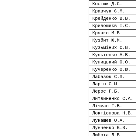
Костюк Д.С.
Кравчук Є.М.
Крейденко В.В.
Кривошеєв І.С.
Крячко М.В.
Кузбит Ю.М.
Кузьміних С.В.
Культенко А.В.
Куницький О.О.
Кучеренко О.Ю.
Лабазюк С.П.
Ларін С.М.
Лерос Г.Б.
Литвиненко С.А.
Лічман Г.В.
Локтіонова Н.В.
Лукашев О.А.
Лунченко В.В.
Любота Д.В.