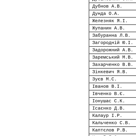
Дубнов А.В.
Дунда О.А.
Железняк Я.І.
Жупанин А.В.
Забуранна Л.В.
Загородній Ю.І.
Задорожний А.В.
Заремський М.В.
Захарченко В.В.
Зінкевич Я.В.
Зуєв М.С.
Іванов В.І.
Івченко В.Є.
Іонушас С.К.
Ісаєнко Д.В.
Калаур І.Р.
Кальченко С.В.
Каптєлов Р.В.