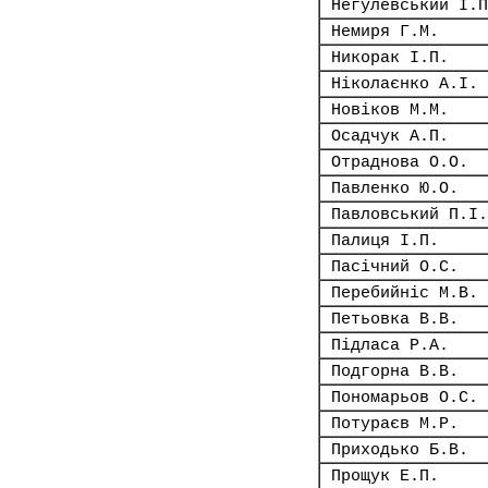
Негулевський І.П
Немиря Г.М.
Никорак І.П.
Ніколаєнко А.І.
Новіков М.М.
Осадчук А.П.
Отраднова О.О.
Павленко Ю.О.
Павловський П.І.
Палиця І.П.
Пасічний О.С.
Перебийніс М.В.
Петьовка В.В.
Підласа Р.А.
Подгорна В.В.
Пономарьов О.С.
Потураєв М.Р.
Приходько Б.В.
Прощук Е.П.