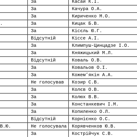
За
Касай К.І.
За
Качура О.А.
За
Кириченко М.О.
.
За
Кицак Б.В.
За
Кісєль Ю.Г.
Відсутній
Кіссе А.І.
За
Климпуш-Цинцадзе І.О.
За
Княжицький М.Л.
Відсутній
Коваль О.В.
За
Ковальов О.І.
За
Кожем’якін А.А.
Не голосував
Козир С.В.
За
Колєв О.В.
За
Колюх В.В.
За
Констанкевич І.М.
За
Копиленко О.Л.
Відсутній
Корнієнко О.С.
В.Ю.
Не голосувала
Корявченков Ю.В.
За
Кострійчук С.В.