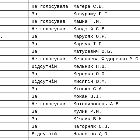
Не голосувала
Магера С.В.
За
Мазурашу Г.Г.
Не голосував
Мамка Г.М.
Не голосував
Мандзій С.В.
.
За
Марусяк О.Р.
За
Марчук І.П.
За
Матусевич О.Б.
Не голосував
Мезенцева-Федоренко М.С
Відсутній
Мельник П.В.
За
Мережко О.О.
Відсутній
Мисягін Ю.М.
За
Мінько С.А.
За
Мокан В.І.
Не голосував
Мотовиловець А.В.
За
Мулик Р.М.
За
М’ялик В.Н.
За
Нагорняк С.В.
.
Відсутній
Нальотов Д.О.