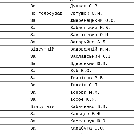
За
Дунаєв С.В.
Не голосував
Євтушок С.М.
За
Жмеренецький О.С.
За
Заблоцький М.Б.
За
Завітневич О.М.
За
Загоруйко А.Л.
Відсутній
Задорожній М.М.
За
Заславський Ю.І.
За
Здебський Ю.В.
За
Зуб В.О.
За
Іванісов Р.В.
За
Івахів С.П.
За
Іонова М.М.
За
Іоффе Ю.Я.
Відсутній
Кабаченко В.В.
За
Кальцев В.Ф.
За
Камельчук Ю.О.
За
Карабута С.О.