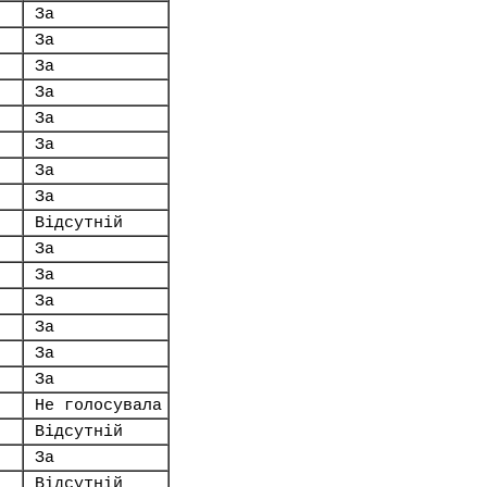
За
За
За
За
За
За
За
За
Відсутній
За
За
За
За
За
За
Не голосувала
Відсутній
За
Відсутній