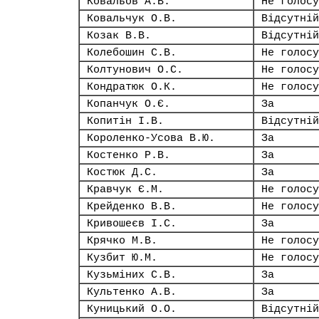
Ковальов А.В.
Не голосу
Ковальчук О.В.
Відсутній
Козак В.В.
Відсутній
Колебошин С.В.
Не голосу
Колтунович О.С.
Не голосу
Кондратюк О.К.
Не голосу
Копанчук О.Є.
За
Копитін І.В.
Відсутній
Короленко-Усова В.Ю.
За
Костенко Р.В.
За
Костюк Д.С.
За
Кравчук Є.М.
Не голосу
Крейденко В.В.
Не голосу
Кривошеєв І.С.
За
Крячко М.В.
Не голосу
Кузбит Ю.М.
Не голосу
Кузьміних С.В.
За
Культенко А.В.
За
Куницький О.О.
Відсутній