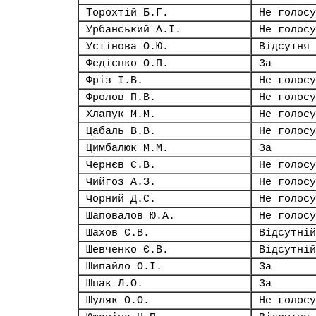
Торохтій Б.Г.
Не голосу
Урбанський А.І.
Не голосу
Устінова О.Ю.
Відсутня
Федієнко О.П.
За
Фріз І.В.
Не голосу
Фролов П.В.
Не голосу
Хлапук М.М.
Не голосу
Цабаль В.В.
Не голосу
Цимбалюк М.М.
За
Чернєв Є.В.
Не голосу
Чийгоз А.З.
Не голосу
Чорний Д.С.
Не голосу
Шаповалов Ю.А.
Не голосу
Шахов С.В.
Відсутній
Шевченко Є.В.
Відсутній
Шипайло О.І.
За
Шпак Л.О.
За
Шуляк О.О.
Не голосу