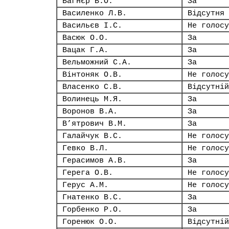
Вагнєр В.О.
За
Василенко Л.В.
Відсутня
Васильєв І.С.
Не голосу
Васюк О.О.
За
Вацак Г.А.
За
Вельможний С.А.
За
Вінтоняк О.В.
Не голосу
Власенко С.В.
Відсутній
Волинець М.Я.
За
Воронов В.А.
За
В’ятрович В.М.
За
Галайчук В.С.
Не голосу
Гевко В.Л.
Не голосу
Герасимов А.В.
За
Герега О.В.
Не голосу
Герус А.М.
Не голосу
Гнатенко В.С.
За
Горбенко Р.О.
За
Горенюк О.О.
Відсутній