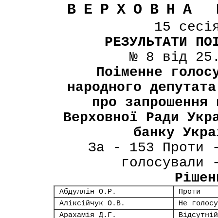
ВЕРХОВНА 
15 сесі
РЕЗУЛЬТАТИ ПО
№ 8 від 25
Поіменне голос
народного депутата
про запрошення 
Верховної Ради Укр
банку Укра
За - 153 Проти 
голосували 
Рішен
Абдуллін О.Р.
Проти
Аліксійчук О.В.
Не голосу
Арахамія Д.Г.
Відсутній