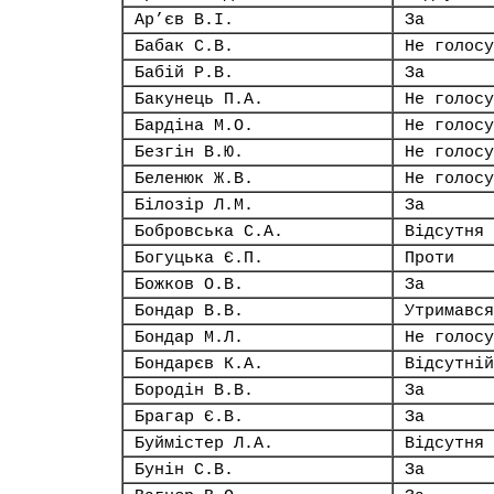
Ар’єв В.І.
За
Бабак С.В.
Не голосу
Бабій Р.В.
За
Бакунець П.А.
Не голосу
Бардіна М.О.
Не голосу
Безгін В.Ю.
Не голосу
Беленюк Ж.В.
Не голосу
Білозір Л.М.
За
Бобровська С.А.
Відсутня
Богуцька Є.П.
Проти
Божков О.В.
За
Бондар В.В.
Утримався
Бондар М.Л.
Не голосу
Бондарєв К.А.
Відсутній
Бородін В.В.
За
Брагар Є.В.
За
Буймістер Л.А.
Відсутня
Бунін С.В.
За