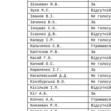
Зінкевич Я.В.
За
Зуєв М.С.
Відсутній
Іванов В.І.
Не голосу
Івченко В.Є.
За
Іонушас С.К.
Не голосу
Ісаєнко Д.В.
Відсутній
Калаур І.Р.
Не голосу
Кальченко С.В.
Утримався
Каптєлов Р.В.
За
Касай Г.О.
Відсутній
Качний О.С.
Не голосу
Кириленко І.Г.
За
Кисилевський Д.Д.
Не голосу
Кінзбурська В.О.
Не голосу
Кісільов І.П.
Відсутній
Кіт А.Б.
За
Клочко А.А.
Утримався
Князевич Р.П.
Відсутній