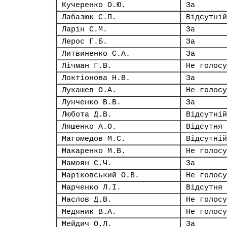
Кучеренко О.Ю.
За
Лабазюк С.П.
Відсутній
Ларін С.М.
За
Лерос Г.Б.
За
Литвиненко С.А.
За
Лічман Г.В.
Не голосу
Локтіонова Н.В.
За
Лукашев О.А.
Не голосу
Лунченко В.В.
За
Любота Д.В.
Відсутній
Ляшенко А.О.
Відсутня
Магомедов М.С.
Відсутній
Макаренко М.В.
Не голосу
Мамоян С.Ч.
За
Маріковський О.В.
Не голосу
Марченко Л.І.
Відсутня
Маслов Д.В.
Не голосу
Медяник В.А.
Не голосу
Мейдич О.Л.
За