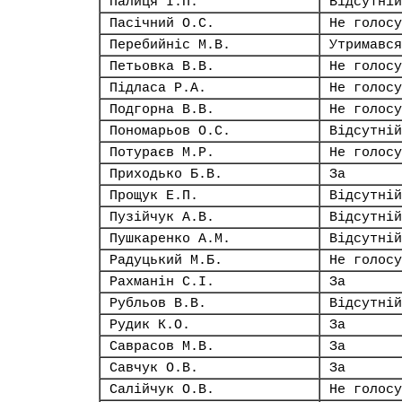
Палиця І.П.
Відсутній
Пасічний О.С.
Не голосу
Перебийніс М.В.
Утримався
Петьовка В.В.
Не голосу
Підласа Р.А.
Не голосу
Подгорна В.В.
Не голосу
Пономарьов О.С.
Відсутній
Потураєв М.Р.
Не голосу
Приходько Б.В.
За
Прощук Е.П.
Відсутній
Пузійчук А.В.
Відсутній
Пушкаренко А.М.
Відсутній
Радуцький М.Б.
Не голосу
Рахманін С.І.
За
Рубльов В.В.
Відсутній
Рудик К.О.
За
Саврасов М.В.
За
Савчук О.В.
За
Салійчук О.В.
Не голосу