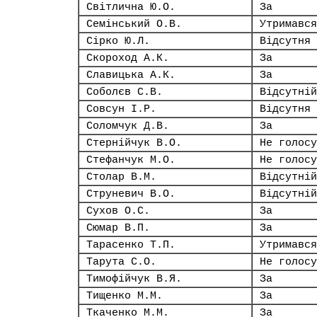
Світлична Ю.О.
За
Семінський О.В.
Утримався
Сірко Ю.Л.
Відсутня
Скороход А.К.
За
Славицька А.К.
За
Соболєв С.В.
Відсутній
Совсун І.Р.
Відсутня
Соломчук Д.В.
За
Стернійчук В.О.
Не голосу
Стефанчук М.О.
Не голосу
Столар В.М.
Відсутній
Струневич В.О.
Відсутній
Сухов О.С.
За
Сюмар В.П.
За
Тарасенко Т.П.
Утримався
Тарута С.О.
Не голосу
Тимофійчук В.Я.
За
Тищенко М.М.
За
Ткаченко М.М.
За