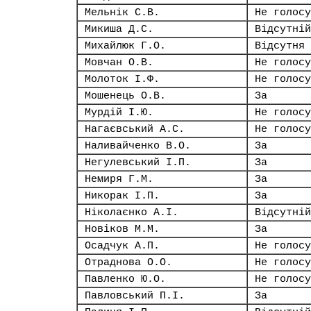
Мельнік С.В.
Не голосу
Микиша Д.С.
Відсутній
Михайлюк Г.О.
Відсутня
Мовчан О.В.
Не голосу
Молоток І.Ф.
Не голосу
Мошенець О.В.
За
Мурдій І.Ю.
Не голосу
Нагаєвський А.С.
Не голосу
Наливайченко В.О.
За
Негулевський І.П.
За
Немиря Г.М.
За
Никорак І.П.
За
Ніколаєнко А.І.
Відсутній
Новіков М.М.
За
Осадчук А.П.
Не голосу
Отраднова О.О.
Не голосу
Павленко Ю.О.
Не голосу
Павловський П.І.
За