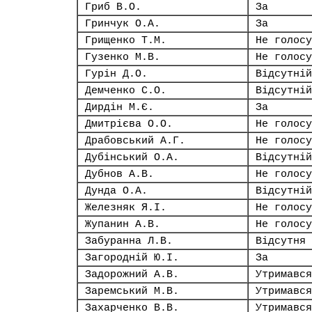
Гриб В.О.
За
Гринчук О.А.
За
Грищенко Т.М.
Не голосу
Гузенко М.В.
Не голосу
Гурін Д.О.
Відсутній
Демченко С.О.
Відсутній
Дирдін М.Є.
За
Дмитрієва О.О.
Не голосу
Драбовський А.Г.
Не голосу
Дубінський О.А.
Відсутній
Дубнов А.В.
Не голосу
Дунда О.А.
Відсутній
Железняк Я.І.
Не голосу
Жупанин А.В.
Не голосу
Забуранна Л.В.
Відсутня
Загородній Ю.І.
За
Задорожний А.В.
Утримався
Заремський М.В.
Утримався
Захарченко В.В.
Утримався