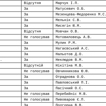
Відсутня
Марчук І.П.
За
Матусевич О.Б.
За
Мезенцева-Федоренко М.С
За
Мельнік С.В.
За
Мисягін Ю.М.
Відсутня
Мовчан О.В.
Не голосував
Мотовиловець А.В.
За
Мулик Р.М.
За
Нагаєвський А.С.
За
Нальотов Д.О.
.
За
Неклюдов В.М.
Відсутній
Нікітіна М.В.
Не голосував
Овчинникова Ю.Ю.
За
Отраднова О.О.
За
Павловський П.І.
За
Пасічний О.С.
Не голосував
Перебийніс М.В.
Не голосував
Пивоваров Є.П.
За
Подгорна В.В.