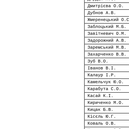
Дмитрієва О.О.
Дубнов А.В.
Жмеренецький О.С
Заблоцький М.Б.
Завітневич О.М.
Задорожний А.В.
Заремський М.В.
Захарченко В.В.
Зуб В.О.
Іванов В.І.
Калаур І.Р.
Камельчук Ю.О.
Карабута С.О.
Касай К.І.
Кириченко М.О.
Кицак Б.В.
Кісєль Ю.Г.
Коваль О.В.