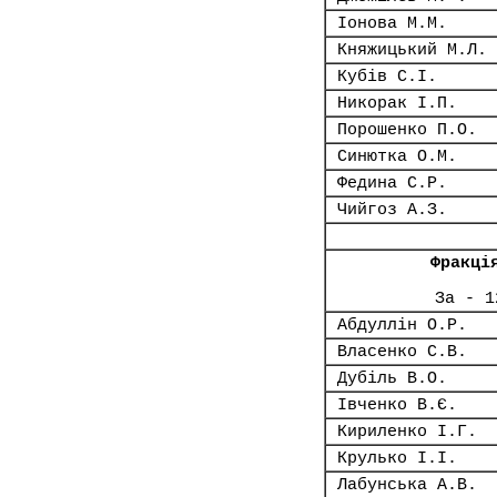
Іонова М.М.
Княжицький М.Л.
Кубів С.І.
Никорак І.П.
Порошенко П.О.
Синютка О.М.
Федина С.Р.
Чийгоз А.З.
Фракці
За - 1
Абдуллін О.Р.
Власенко С.В.
Дубіль В.О.
Івченко В.Є.
Кириленко І.Г.
Крулько І.І.
Лабунська А.В.