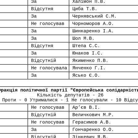
За
Халімон П.В.
Відсутня
Циба Т.В.
За
Чернявський С.М.
Не голосував
Чорноморов А.О.
За
Шинкаренко І.А.
За
Шол М.В.
Відсутня
Штепа С.С.
За
Юнаков І.С.
Відсутній
Якименко П.В.
Не голосувала
Янченко Г.І.
За
Ясько Є.О.
Фракція політичної партії "Європейська солідарніст
Кількість депутатів - 26
 Проти - 0 Утрималися - 1 Не голосували - 10 Відсу
Не голосував
Ар’єв В.І.
Відсутній
Величкович М.Р.
Не голосував
Герасимов А.В.
За
Гончаренко О.О.
Відсутній
Зінкевич Я.В.