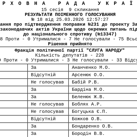
ЕРХОВНА РАДА УКРА
15 сесія 9 скликання
РЕЗУЛЬТАТИ ПОІМЕННОГО ГОЛОСУВАННЯ
№ 18 від 25.03.2026 12:57:27
ання про підтвердження поправки №231 до проекту З
законодавчих актів України щодо окремих питань пі
до національного спротиву (№13347)
8 Проти - 0 Утрималися - 7 Не голосували - 75 Всь
Рішення прийнято
Фракція політичної партії "СЛУГА НАРОДУ"
Кількість депутатів - 228
9 Проти - 0 Утрималися - 3 Не голосували - 33 Відс
За
Ананченко М.О.
Відсутній
Арсенюк О.О.
Не голосував
Бабій Р.В.
За
Бардіна М.О.
За
Беленюк Ж.В.
Не голосував
Боблях А.Р.
Не голосував
Богуцька Є.П.
Відсутній
Божков О.В.
За
Бондаренко О.В.
За
Бородін В.В.