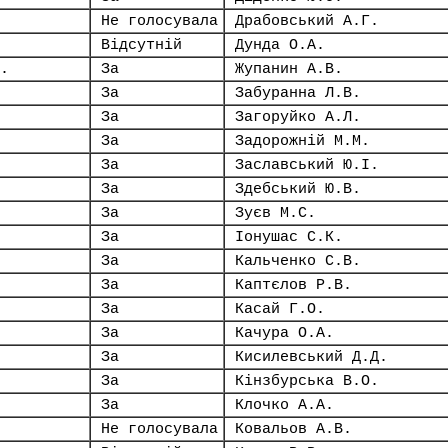
Не голосувала
Драбовський А.Г.
Відсутній
Дунда О.А.
.
За
Жупанин А.В.
За
Забуранна Л.В.
За
Загоруйко А.Л.
За
Задорожній М.М.
За
Заславський Ю.І.
За
Здебський Ю.В.
За
Зуєв М.С.
За
Іонушас С.К.
За
Кальченко С.В.
За
Каптєлов Р.В.
За
Касай Г.О.
За
Качура О.А.
За
Кисилевський Д.Д.
За
Кінзбурська В.О.
За
Клочко А.А.
Не голосувала
Ковальов А.В.