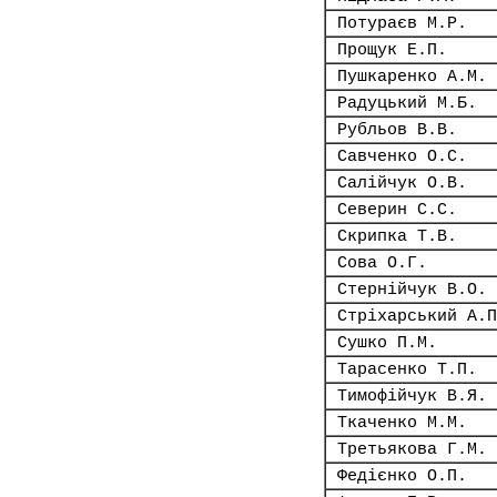
Потураєв М.Р.
Прощук Е.П.
Пушкаренко А.М.
Радуцький М.Б.
Рубльов В.В.
Савченко О.С.
Салійчук О.В.
Северин С.С.
Скрипка Т.В.
Сова О.Г.
Стернійчук В.О.
Стріхарський А.П
Сушко П.М.
Тарасенко Т.П.
Тимофійчук В.Я.
Ткаченко М.М.
Третьякова Г.М.
Федієнко О.П.