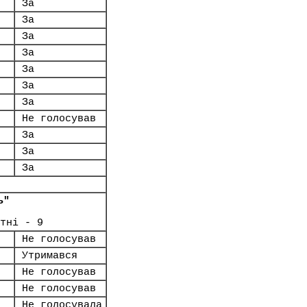
За
За
За
За
За
За
За
Не голосував
За
За
За
ь"
тні - 9
Не голосував
Утримався
Не голосував
Не голосував
Не голосувала