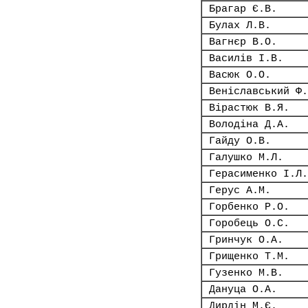
Брагар Є.В.
Булах Л.В.
Вагнєр В.О.
Василів І.В.
Васюк О.О.
Веніславський Ф.
Вірастюк В.Я.
Володіна Д.А.
Гайду О.В.
Галушко М.Л.
Герасименко І.Л.
Герус А.М.
Горбенко Р.О.
Горобець О.С.
Гринчук О.А.
Грищенко Т.М.
Гузенко М.В.
Дануца О.А.
Дирдін М.Є.