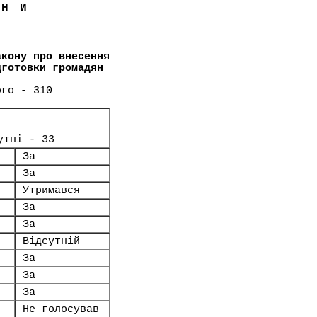
ЇНИ
акону про внесення
дготовки громадян
ого - 310
утні - 33
За
За
Утримався
За
За
Відсутній
За
За
За
Не голосував