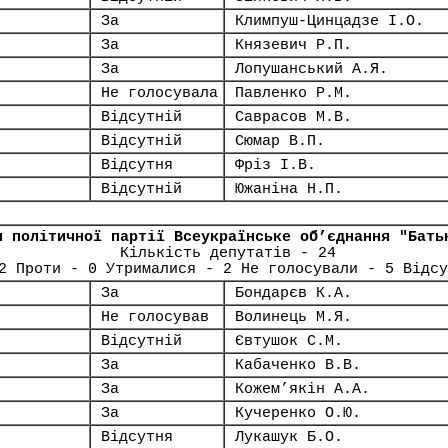
За
Климпуш-Цинцадзе І.О.
За
Князевич Р.П.
За
Лопушанський А.Я.
Не голосувала
Павленко Р.М.
Відсутній
Саврасов М.В.
Відсутній
Сюмар В.П.
Відсутня
Фріз І.В.
Відсутній
Южаніна Н.П.
я політичної партії Всеукраїнське об’єднання "Бать
Кількість депутатів - 24
2 Проти - 0 Утрималися - 2 Не голосували - 5 Відсу
За
Бондарєв К.А.
Не голосував
Волинець М.Я.
Відсутній
Євтушок С.М.
За
Кабаченко В.В.
За
Кожем’якін А.А.
За
Кучеренко О.Ю.
Відсутня
Лукашук Б.О.