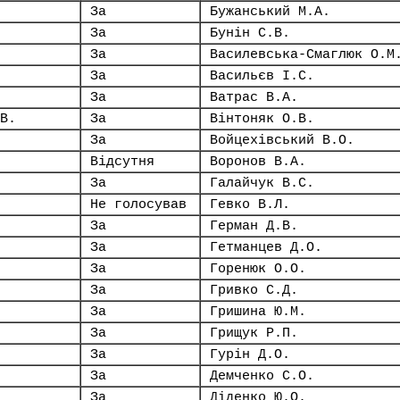
За
Бужанський М.А.
За
Бунін С.В.
За
Василевська-Смаглюк О.М
За
Васильєв І.С.
За
Ватрас В.А.
В.
За
Вінтоняк О.В.
За
Войцехівський В.О.
Відсутня
Воронов В.А.
За
Галайчук В.С.
Не голосував
Гевко В.Л.
За
Герман Д.В.
За
Гетманцев Д.О.
За
Горенюк О.О.
За
Гривко С.Д.
За
Гришина Ю.М.
За
Грищук Р.П.
За
Гурін Д.О.
За
Демченко С.О.
За
Діденко Ю.О.