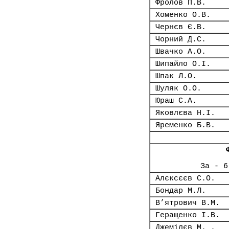
Фролов П.В.
Хоменко О.В.
Чернєв Є.В.
Чорний Д.С.
Швачко А.О.
Шипайло О.І.
Шпак Л.О.
Шуляк О.О.
Юраш С.А.
Яковлєва Н.І.
Яременко Б.В.
За - 6
Алєксєєв С.О.
Бондар М.Л.
В’ятрович В.М.
Геращенко І.В.
Джемілєв М. .