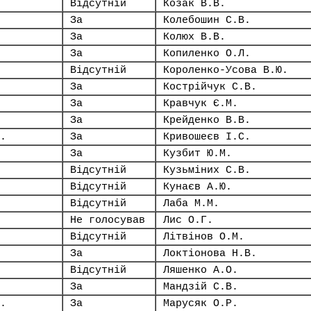
Відсутній
Козак В.В.
За
Колебошин С.В.
За
Колюх В.В.
За
Копиленко О.Л.
Відсутній
Короленко-Усова В.Ю.
За
Кострійчук С.В.
За
Кравчук Є.М.
За
Крейденко В.В.
.
За
Кривошеєв І.С.
За
Кузбит Ю.М.
Відсутній
Кузьміних С.В.
Відсутній
Кунаєв А.Ю.
Відсутній
Лаба М.М.
Не голосував
Лис О.Г.
Відсутній
Літвінов О.М.
За
Локтіонова Н.В.
Відсутній
Ляшенко А.О.
За
Мандзій С.В.
.
За
Марусяк О.Р.