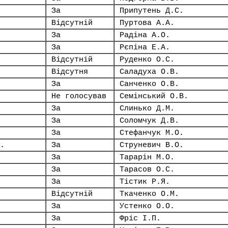
За
Припутень Д.С.
Відсутній
Пуртова А.А.
За
Радіна А.О.
За
Рєпіна Е.А.
Відсутній
Руденко О.С.
Відсутня
Саладуха О.В.
За
Санченко О.В.
Не голосував
Семінський О.В.
За
Слинько Д.М.
За
Соломчук Д.В.
За
Стефанчук М.О.
.
За
Струневич В.О.
За
Тарарін М.О.
За
Тарасов О.С.
За
Тістик Р.Я.
Відсутній
Ткаченко О.М.
За
Устенко О.О.
За
Фріс І.П.