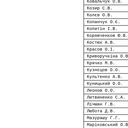
Ковальчук О.В.
Козир С.В.
Колєв О.В.
Копанчук О.Є.
Копитін І.В.
Корявченков Ю.В.
Костюх А.В.
Красов О.І.
Криворучкіна О.В
Крячко М.В.
Кузнєцов О.О.
Культенко А.В.
Куницький О.О.
Леонов О.О.
Литвиненко С.А.
Лічман Г.В.
Любота Д.В.
Мазурашу Г.Г.
Маріковський О.В