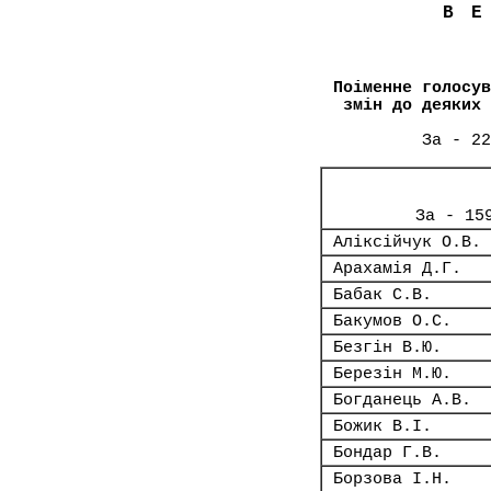
В
Поіменне голосув
змін до деяких 
За - 22
За - 15
Аліксійчук О.В.
Арахамія Д.Г.
Бабак С.В.
Бакумов О.С.
Безгін В.Ю.
Березін М.Ю.
Богданець А.В.
Божик В.І.
Бондар Г.В.
Борзова І.Н.