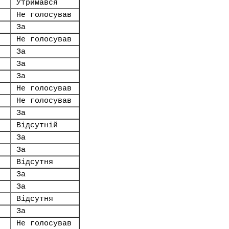
Утримався
Не голосував
За
Не голосував
За
За
За
Не голосував
Не голосував
За
Відсутній
За
За
Відсутня
За
За
Відсутня
За
Не голосував