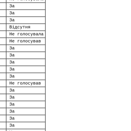
За
За
За
Відсутня
Не голосувала
Не голосував
За
За
За
За
За
Не голосував
За
За
За
За
За
За