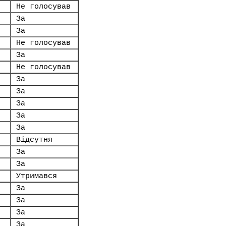
Не голосував
За
.
За
Не голосував
За
Не голосував
За
За
За
За
За
Відсутня
За
За
Утримався
За
За
За
За