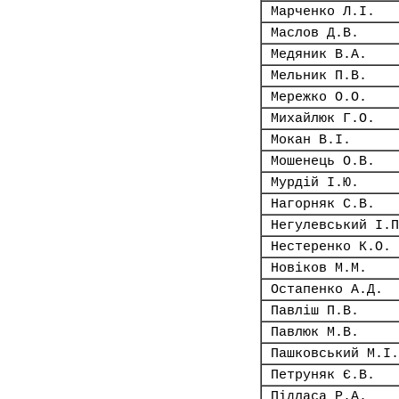
Марченко Л.І.
Маслов Д.В.
Медяник В.А.
Мельник П.В.
Мережко О.О.
Михайлюк Г.О.
Мокан В.І.
Мошенець О.В.
Мурдій І.Ю.
Нагорняк С.В.
Негулевський І.П
Нестеренко К.О.
Новіков М.М.
Остапенко А.Д.
Павліш П.В.
Павлюк М.В.
Пашковський М.І.
Петруняк Є.В.
Підласа Р.А.