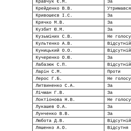
Кравчук Є.М.
За
Крейденко В.В.
Утримався
Кривошеєв І.С.
За
Крячко М.В.
За
Кузбит Ю.М.
За
Кузьміних С.В.
Не голосу
Культенко А.В.
Відсутній
Куницький О.О.
Відсутній
Кучеренко О.Ю.
За
Лабазюк С.П.
Відсутній
Ларін С.М.
Проти
Лерос Г.Б.
Не голосу
Литвиненко С.А.
За
Лічман Г.В.
За
Локтіонова Н.В.
Не голосу
Лукашев О.А.
За
Лунченко В.В.
За
Любота Д.В.
Відсутній
Ляшенко А.О.
Відсутня