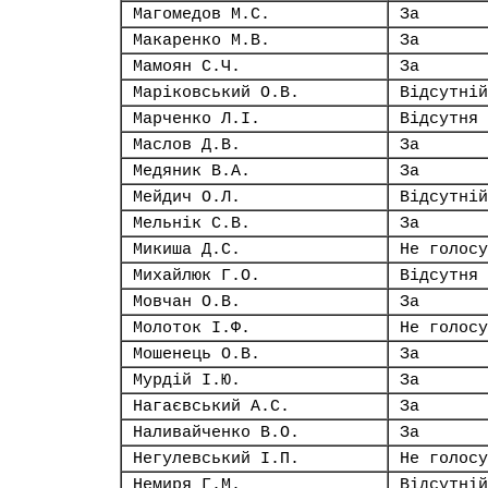
Магомедов М.С.
За
Макаренко М.В.
За
Мамоян С.Ч.
За
Маріковський О.В.
Відсутній
Марченко Л.І.
Відсутня
Маслов Д.В.
За
Медяник В.А.
За
Мейдич О.Л.
Відсутній
Мельнік С.В.
За
Микиша Д.С.
Не голосу
Михайлюк Г.О.
Відсутня
Мовчан О.В.
За
Молоток І.Ф.
Не голосу
Мошенець О.В.
За
Мурдій І.Ю.
За
Нагаєвський А.С.
За
Наливайченко В.О.
За
Негулевський І.П.
Не голосу
Немиря Г.М.
Відсутній