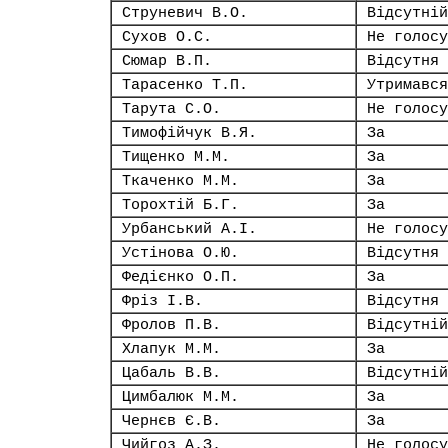
Струневич В.О.
Відсутній
Сухов О.С.
Не голосу
Сюмар В.П.
Відсутня
Тарасенко Т.П.
Утримався
Тарута С.О.
Не голосу
Тимофійчук В.Я.
За
Тищенко М.М.
За
Ткаченко М.М.
За
Торохтій Б.Г.
За
Урбанський А.І.
Не голосу
Устінова О.Ю.
Відсутня
Федієнко О.П.
За
Фріз І.В.
Відсутня
Фролов П.В.
Відсутній
Хлапук М.М.
За
Цабаль В.В.
Відсутній
Цимбалюк М.М.
За
Чернєв Є.В.
За
Чийгоз А.З.
Не голосу