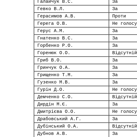
Галайчук В.С.
За
Гевко В.Л.
За
Герасимов А.В.
Проти
Герега О.В.
Не голосу
Герус А.М.
За
Гнатенко В.С.
За
Горбенко Р.О.
За
Горенюк О.О.
Відсутній
Гриб В.О.
За
Гринчук О.А.
За
Грищенко Т.М.
За
Гузенко М.В.
За
Гурін Д.О.
Не голосу
Демченко С.О.
Відсутній
Дирдін М.Є.
За
Дмитрієва О.О.
Не голосу
Драбовський А.Г.
За
Дубінський О.А.
Відсутній
Дубнов А.В.
За