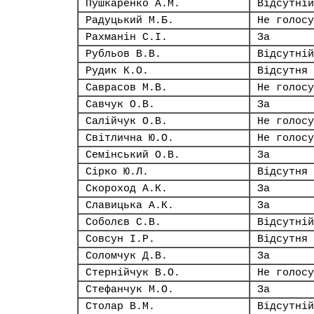
Пушкаренко А.М.
Відсутній
Радуцький М.Б.
Не голосу
Рахманін С.І.
За
Рубльов В.В.
Відсутній
Рудик К.О.
Відсутня
Саврасов М.В.
Не голосу
Савчук О.В.
За
Салійчук О.В.
Не голосу
Світлична Ю.О.
Не голосу
Семінський О.В.
За
Сірко Ю.Л.
Відсутня
Скороход А.К.
За
Славицька А.К.
За
Соболєв С.В.
Відсутній
Совсун І.Р.
Відсутня
Соломчук Д.В.
За
Стернійчук В.О.
Не голосу
Стефанчук М.О.
За
Столар В.М.
Відсутній