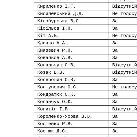
Кириленко І.Г.
Відсутній
Кисилевський Д.Д.
Не голосу
Кінзбурська В.О.
За
Кісільов І.П.
За
Кіт А.Б.
Не голосу
Клочко А.А.
За
Князевич Р.П.
За
Ковальов А.В.
За
Ковальчук О.В.
Відсутній
Козак В.В.
Відсутній
Колебошин С.В.
За
Колтунович О.С.
Не голосу
Кондратюк О.К.
За
Копанчук О.Є.
За
Копитін І.В.
Відсутній
Короленко-Усова В.Ю.
За
Костенко Р.В.
За
Костюк Д.С.
За