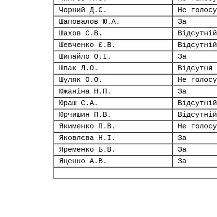
Чорний Д.С.
Не голосу
Шаповалов Ю.А.
За
Шахов С.В.
Відсутній
Шевченко Є.В.
Відсутній
Шипайло О.І.
За
Шпак Л.О.
Відсутня
Шуляк О.О.
Не голосу
Южаніна Н.П.
За
Юраш С.А.
Відсутній
Юрчишин П.В.
Відсутній
Якименко П.В.
Не голосу
Яковлєва Н.І.
За
Яременко Б.В.
За
Яценко А.В.
За