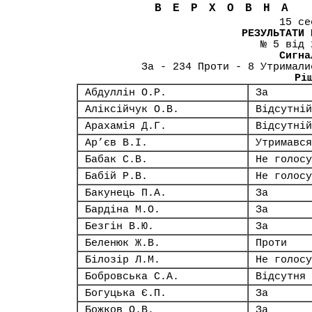
ВЕРХОВНА
15 се
РЕЗУЛЬТАТИ 
№ 5 від 
Сигна
За - 234 Проти - 8 Утримали
Рі
Абдуллін О.Р.
За
Аліксійчук О.В.
Відсутній
Арахамія Д.Г.
Відсутній
Ар’єв В.І.
Утримався
Бабак С.В.
Не голосу
Бабій Р.В.
Не голосу
Бакунець П.А.
За
Бардіна М.О.
За
Безгін В.Ю.
За
Беленюк Ж.В.
Проти
Білозір Л.М.
Не голосу
Бобровська С.А.
Відсутня
Богуцька Є.П.
За
Божков О.В.
За