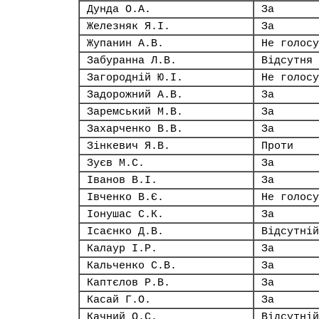
Дунда О.А.
За
Железняк Я.І.
За
Жупанин А.В.
Не голосу
Забуранна Л.В.
Відсутня
Загородній Ю.І.
Не голосу
Задорожний А.В.
За
Заремський М.В.
За
Захарченко В.В.
За
Зінкевич Я.В.
Проти
Зуєв М.С.
За
Іванов В.І.
За
Івченко В.Є.
Не голосу
Іонушас С.К.
За
Ісаєнко Д.В.
Відсутній
Калаур І.Р.
За
Кальченко С.В.
За
Каптєлов Р.В.
За
Касай Г.О.
За
Качний О.С.
Відсутній