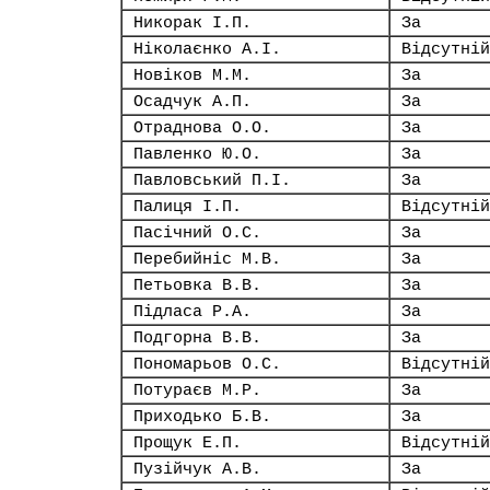
Никорак І.П.
За
Ніколаєнко А.І.
Відсутній
Новіков М.М.
За
Осадчук А.П.
За
Отраднова О.О.
За
Павленко Ю.О.
За
Павловський П.І.
За
Палиця І.П.
Відсутній
Пасічний О.С.
За
Перебийніс М.В.
За
Петьовка В.В.
За
Підласа Р.А.
За
Подгорна В.В.
За
Пономарьов О.С.
Відсутній
Потураєв М.Р.
За
Приходько Б.В.
За
Прощук Е.П.
Відсутній
Пузійчук А.В.
За