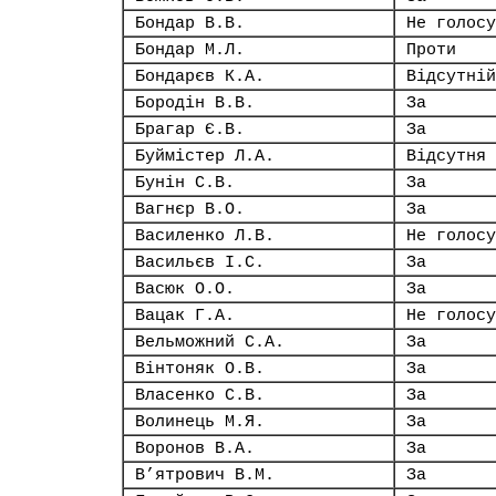
Бондар В.В.
Не голосу
Бондар М.Л.
Проти
Бондарєв К.А.
Відсутній
Бородін В.В.
За
Брагар Є.В.
За
Буймістер Л.А.
Відсутня
Бунін С.В.
За
Вагнєр В.О.
За
Василенко Л.В.
Не голосу
Васильєв І.С.
За
Васюк О.О.
За
Вацак Г.А.
Не голосу
Вельможний С.А.
За
Вінтоняк О.В.
За
Власенко С.В.
За
Волинець М.Я.
За
Воронов В.А.
За
В’ятрович В.М.
За