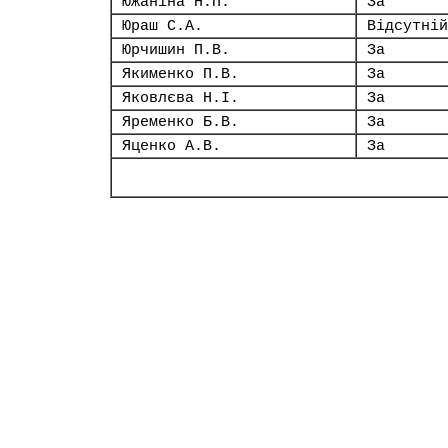
Южаніна Н.П.
За
Юраш С.А.
Відсутній
Юрчишин П.В.
За
Якименко П.В.
За
Яковлєва Н.І.
За
Яременко Б.В.
За
Яценко А.В.
За