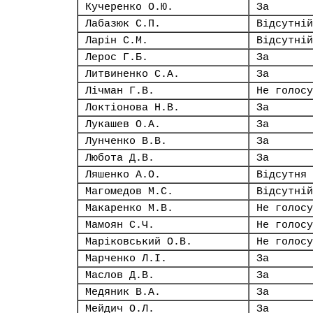
Кучеренко О.Ю.
За
Лабазюк С.П.
Відсутній
Ларін С.М.
Відсутній
Лерос Г.Б.
За
Литвиненко С.А.
За
Лічман Г.В.
Не голосу
Локтіонова Н.В.
За
Лукашев О.А.
За
Лунченко В.В.
За
Любота Д.В.
За
Ляшенко А.О.
Відсутня
Магомедов М.С.
Відсутній
Макаренко М.В.
Не голосу
Мамоян С.Ч.
Не голосу
Маріковський О.В.
Не голосу
Марченко Л.І.
За
Маслов Д.В.
За
Медяник В.А.
За
Мейдич О.Л.
За