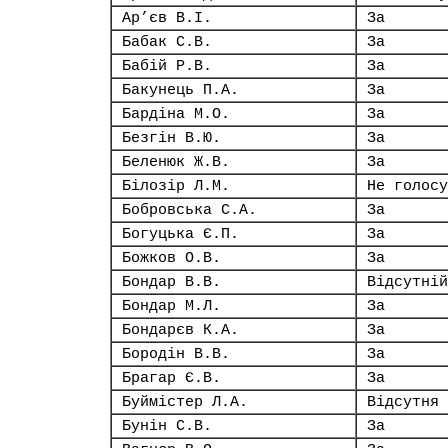
Ар’єв В.І.
За
Бабак С.В.
За
Бабій Р.В.
За
Бакунець П.А.
За
Бардіна М.О.
За
Безгін В.Ю.
За
Беленюк Ж.В.
За
Білозір Л.М.
Не голосу
Бобровська С.А.
За
Богуцька Є.П.
За
Божков О.В.
За
Бондар В.В.
Відсутній
Бондар М.Л.
За
Бондарєв К.А.
За
Бородін В.В.
За
Брагар Є.В.
За
Буймістер Л.А.
Відсутня
Бунін С.В.
За