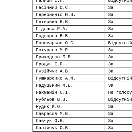
Палиця І.П.
Відсутній
Пасічний О.С.
За
Перебийніс М.В.
За
Петьовка В.В.
За
Підласа Р.А.
За
Подгорна В.В.
За
Пономарьов О.С.
Відсутній
Потураєв М.Р.
За
Приходько Б.В.
За
Прощук Е.П.
За
Пузійчук А.В.
За
Пушкаренко А.М.
Відсутній
Радуцький М.Б.
За
Рахманін С.І.
Не голосу
Рубльов В.В.
Відсутній
Рудик К.О.
За
Саврасов М.В.
За
Савчук О.В.
За
Салійчук О.В.
За