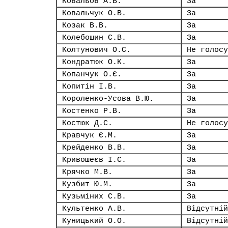
Ковальов А.В.
За
Ковальчук О.В.
За
Козак В.В.
За
Колебошин С.В.
За
Колтунович О.С.
Не голосу
Кондратюк О.К.
За
Копанчук О.Є.
За
Копитін І.В.
За
Короленко-Усова В.Ю.
За
Костенко Р.В.
За
Костюк Д.С.
Не голосу
Кравчук Є.М.
За
Крейденко В.В.
За
Кривошеєв І.С.
За
Крячко М.В.
За
Кузбит Ю.М.
За
Кузьміних С.В.
За
Культенко А.В.
Відсутній
Куницький О.О.
Відсутній