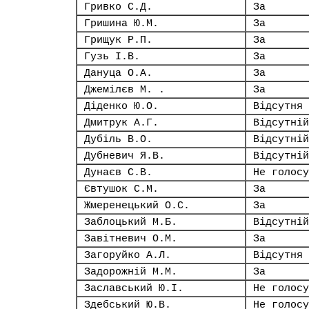
Гривко С.Д.
За
Гришина Ю.М.
За
Грищук Р.П.
За
Гузь І.В.
За
Дануца О.А.
За
Джемілєв М. .
За
Діденко Ю.О.
Відсутня
Дмитрук А.Г.
Відсутній
Дубіль В.О.
Відсутній
Дубневич Я.В.
Відсутній
Дунаєв С.В.
Не голосу
Євтушок С.М.
За
Жмеренецький О.С.
За
Заблоцький М.Б.
Відсутній
Завітневич О.М.
За
Загоруйко А.Л.
Відсутня
Задорожній М.М.
За
Заславський Ю.І.
Не голосу
Здебський Ю.В.
Не голосу