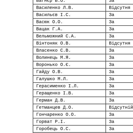
Вагнєр В.О.
За
Василенко Л.В.
Відсутня
Васильєв І.С.
За
Васюк О.О.
За
Вацак Г.А.
За
Вельможний С.А.
За
Вінтоняк О.В.
Відсутня
Власенко С.В.
За
Волинець М.Я.
За
Воронько О.Є.
За
Гайду О.В.
За
Галушко М.Л.
За
Герасименко І.Л.
За
Геращенко І.В.
За
Герман Д.В.
За
Гетманцев Д.О.
Відсутній
Гончаренко О.О.
За
Горват Р.І.
За
Горобець О.С.
За