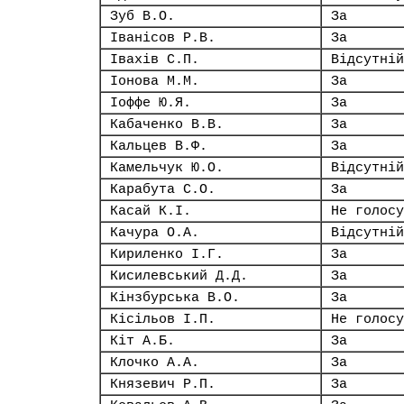
Зуб В.О.
За
Іванісов Р.В.
За
Івахів С.П.
Відсутній
Іонова М.М.
За
Іоффе Ю.Я.
За
Кабаченко В.В.
За
Кальцев В.Ф.
За
Камельчук Ю.О.
Відсутній
Карабута С.О.
За
Касай К.І.
Не голосу
Качура О.А.
Відсутній
Кириленко І.Г.
За
Кисилевський Д.Д.
За
Кінзбурська В.О.
За
Кісільов І.П.
Не голосу
Кіт А.Б.
За
Клочко А.А.
За
Князевич Р.П.
За