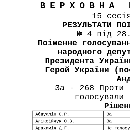
ВЕРХОВНА 
15 сесі
РЕЗУЛЬТАТИ ПО
№ 4 від 28
Поіменне голосуван
народного депу
Президента Україн
Герой України (по
Ан
За - 268 Проти 
голосували 
Рішен
Абдуллін О.Р.
За
Аліксійчук О.В.
За
Арахамія Д.Г.
Не голосу