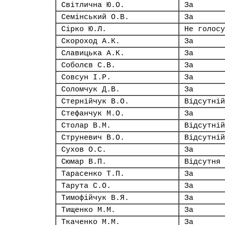
Світлична Ю.О.
За
Семінський О.В.
За
Сірко Ю.Л.
Не голосу
Скороход А.К.
За
Славицька А.К.
За
Соболєв С.В.
За
Совсун І.Р.
За
Соломчук Д.В.
За
Стернійчук В.О.
Відсутній
Стефанчук М.О.
За
Столар В.М.
Відсутній
Струневич В.О.
Відсутній
Сухов О.С.
За
Сюмар В.П.
Відсутня
Тарасенко Т.П.
За
Тарута С.О.
За
Тимофійчук В.Я.
За
Тищенко М.М.
За
Ткаченко М.М.
За