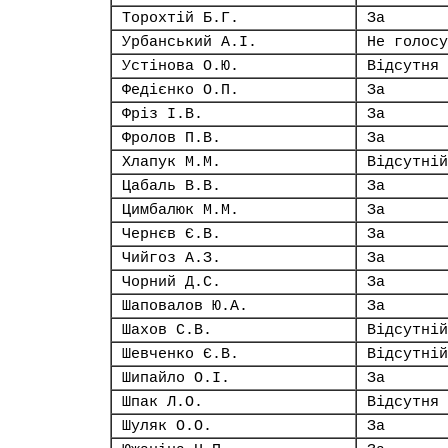
Торохтій Б.Г.
За
Урбанський А.І.
Не голосу
Устінова О.Ю.
Відсутня
Федієнко О.П.
За
Фріз І.В.
За
Фролов П.В.
За
Хлапук М.М.
Відсутній
Цабаль В.В.
За
Цимбалюк М.М.
За
Чернєв Є.В.
За
Чийгоз А.З.
За
Чорний Д.С.
За
Шаповалов Ю.А.
За
Шахов С.В.
Відсутній
Шевченко Є.В.
Відсутній
Шипайло О.І.
За
Шпак Л.О.
Відсутня
Шуляк О.О.
За