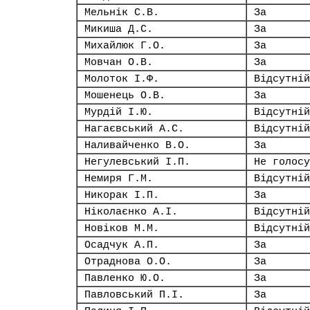
Мельнік С.В.
За
Микиша Д.С.
За
Михайлюк Г.О.
За
Мовчан О.В.
За
Молоток І.Ф.
Відсутній
Мошенець О.В.
За
Мурдій І.Ю.
Відсутній
Нагаєвський А.С.
Відсутній
Наливайченко В.О.
За
Негулевський І.П.
Не голосу
Немиря Г.М.
Відсутній
Никорак І.П.
За
Ніколаєнко А.І.
Відсутній
Новіков М.М.
Відсутній
Осадчук А.П.
За
Отраднова О.О.
За
Павленко Ю.О.
За
Павловський П.І.
За