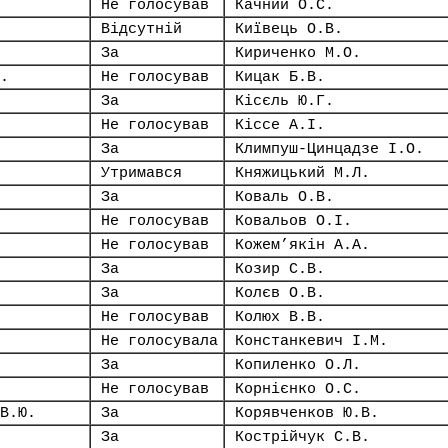
Не голосував
Качний О.С.
Відсутній
Київець О.В.
За
Кириченко М.О.
.
Не голосував
Кицак Б.В.
За
Кісєль Ю.Г.
Не голосував
Кіссе А.І.
За
Климпуш-Цинцадзе І.О.
Утримався
Княжицький М.Л.
За
Коваль О.В.
Не голосував
Ковальов О.І.
Не голосував
Кожем’якін А.А.
За
Козир С.В.
За
Колєв О.В.
Не голосував
Колюх В.В.
Не голосувала
Констанкевич І.М.
За
Копиленко О.Л.
Не голосував
Корнієнко О.С.
В.Ю.
За
Корявченков Ю.В.
За
Кострійчук С.В.