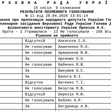
ЕРХОВНА РАДА УКРА
15 сесія 9 скликання
РЕЗУЛЬТАТИ ПОІМЕННОГО ГОЛОСУВАННЯ
№ 11 від 28.04.2026 13:01:14
вання про пропозицію народного депутата України Го
пленарне засідання Верховної Ради України Голови 
фінансового моніторингу України Проніна Ф.Є.
 Проти - 2 Утрималися - 13 Не голосували - 185 Вс
Рішення не прийнято
Відсутній
Алєксєєв С.О.
Не голосував
Ананченко М.О.
Не голосував
Арешонков В.Ю.
За
Арсенюк О.О.
Не голосував
Бабенко М.В.
За
Бакумов О.С.
За
Балога В.І.
Відсутня
Батенко Т.І.
Не голосував
Безугла М.В.
Відсутній
Березін М.Ю.
Не голосувала
Боблях А.Р.
За
Богданець А.В.