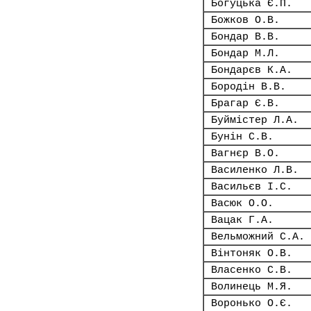
Богуцька Є.П.
Божков О.В.
Бондар В.В.
Бондар М.Л.
Бондарєв К.А.
Бородін В.В.
Брагар Є.В.
Буймістер Л.А.
Бунін С.В.
Вагнєр В.О.
Василенко Л.В.
Васильєв І.С.
Васюк О.О.
Вацак Г.А.
Вельможний С.А.
Вінтоняк О.В.
Власенко С.В.
Волинець М.Я.
Воронько О.Є.