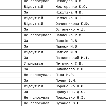
.
Не голосував
Неклюдов В.М.
Відсутній
Нестеренко К.О.
За
Нікітіна М.В.
Відсутній
Німченко В.І.
Відсутній
Овчинникова Ю.Ю.
За
Остапенко А.Д.
Не голосувала
Павленко Р.М.
За
Павліш П.В.
За
Павлюк М.В.
Відсутній
Папієв М.М.
За
Пашковський М.І.
Утримався
Петруняк Є.В.
За
Пивоваров Є.П.
Не голосувала
Піпа Н.Р.
За
Поляк В.М.
Відсутній
Порошенко П.О.
За
Припутень Д.С.
Не голосував
Приходько Н.І.
Не голосував
Пузанов О.Г.