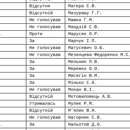
Відсутня
Магера С.В.
Відсутній
Мазурашу Г.Г.
Не голосував
Мамка Г.М.
Не голосував
Мандзій С.В.
.
Проти
Марусяк О.Р.
За
Марчук І.П.
Не голосував
Матусевич О.Б.
Не голосував
Мезенцева-Федоренко М.С
За
Мельник П.В.
За
Мережко О.О.
За
Мисягін Ю.М.
За
Мінько С.А.
Не голосував
Мокан В.І.
Відсутній
Мотовиловець А.В.
Утрималась
Мулик Р.М.
Відсутній
М’ялик В.Н.
Не голосував
Нагорняк С.В.
.
За
Нальотов Д.О.