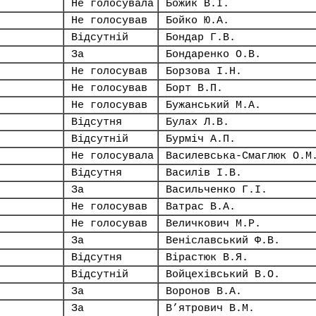
Не голосувала
Божик В.І.
Не голосував
Бойко Ю.А.
Відсутній
Бондар Г.В.
За
Бондаренко О.В.
Не голосував
Борзова І.Н.
Не голосував
Борт В.П.
Не голосував
Бужанський М.А.
Відсутня
Булах Л.В.
Відсутній
Бурміч А.П.
Не голосувала
Василевська-Смаглюк О.М
Відсутня
Василів І.В.
За
Васильченко Г.І.
Не голосував
Ватрас В.А.
Не голосував
Величкович М.Р.
За
Веніславський Ф.В.
Відсутня
Вірастюк В.Я.
Відсутній
Войцехівський В.О.
За
Воронов В.А.
За
В’ятрович В.М.