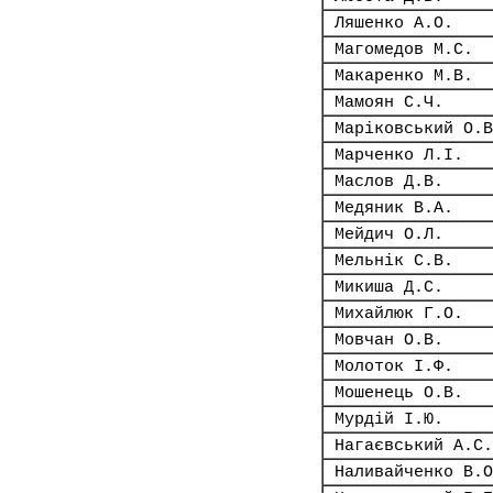
Ляшенко А.О.
Магомедов М.С.
Макаренко М.В.
Мамоян С.Ч.
Маріковський О.В
Марченко Л.І.
Маслов Д.В.
Медяник В.А.
Мейдич О.Л.
Мельнік С.В.
Микиша Д.С.
Михайлюк Г.О.
Мовчан О.В.
Молоток І.Ф.
Мошенець О.В.
Мурдій І.Ю.
Нагаєвський А.С.
Наливайченко В.О