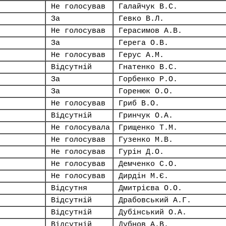
Не голосував
Галайчук В.С.
За
Гевко В.Л.
Не голосував
Герасимов А.В.
За
Герега О.В.
Не голосував
Герус А.М.
Відсутній
Гнатенко В.С.
За
Горбенко Р.О.
За
Горенюк О.О.
Не голосував
Гриб В.О.
Відсутній
Гринчук О.А.
Не голосувала
Грищенко Т.М.
Не голосував
Гузенко М.В.
Не голосував
Гурін Д.О.
Не голосував
Демченко С.О.
Не голосував
Дирдін М.Є.
Відсутня
Дмитрієва О.О.
Відсутній
Драбовський А.Г.
Відсутній
Дубінський О.А.
Відсутній
Дубнов А.В.