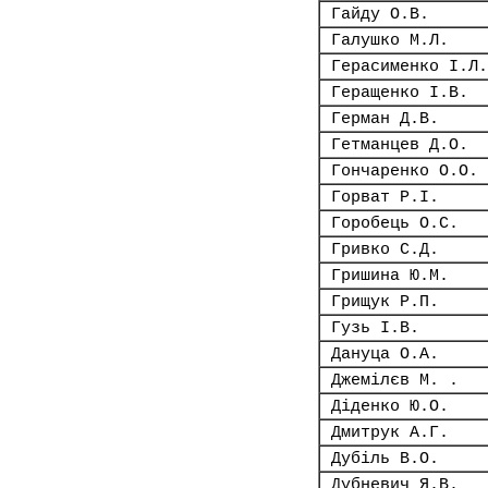
Гайду О.В.
Галушко М.Л.
Герасименко І.Л.
Геращенко І.В.
Герман Д.В.
Гетманцев Д.О.
Гончаренко О.О.
Горват Р.І.
Горобець О.С.
Гривко С.Д.
Гришина Ю.М.
Грищук Р.П.
Гузь І.В.
Дануца О.А.
Джемілєв М. .
Діденко Ю.О.
Дмитрук А.Г.
Дубіль В.О.
Дубневич Я.В.