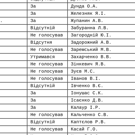
За
Дунда О.А.
За
Железняк Я.І.
.
За
Жупанин А.В.
Відсутній
Забуранна Л.В.
Не голосував
Загородній Ю.І.
Відсутня
Задорожний А.В.
Не голосував
Заремський М.В.
Утримався
Захарченко В.В.
Не голосував
Зінкевич Я.В.
Не голосував
Зуєв М.С.
Не голосував
Іванов В.І.
Відсутній
Івченко В.Є.
За
Іонушас С.К.
За
Ісаєнко Д.В.
За
Калаур І.Р.
Не голосував
Кальченко С.В.
Відсутній
Каптєлов Р.В.
Не голосував
Касай Г.О.