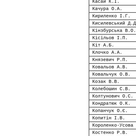
Касай К.І.
Качура О.А.
Кириленко І.Г.
Кисилевський Д.Д
Кінзбурська В.О.
Кісільов І.П.
Кіт А.Б.
Клочко А.А.
Князевич Р.П.
Ковальов А.В.
Ковальчук О.В.
Козак В.В.
Колебошин С.В.
Колтунович О.С.
Кондратюк О.К.
Копанчук О.Є.
Копитін І.В.
Короленко-Усова 
Костенко Р.В.