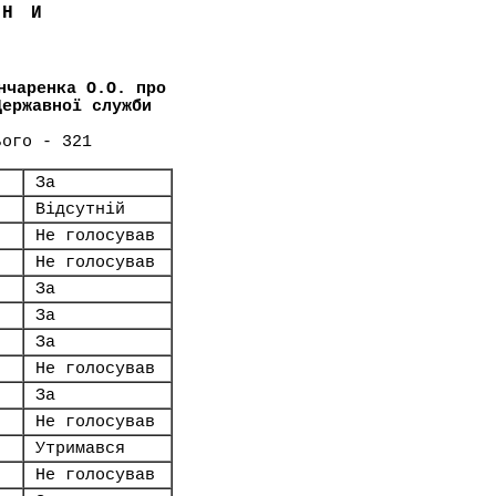
ЇНИ
нчаренка О.О. про
Державної служби
ього - 321
За
Відсутній
Не голосував
Не голосував
За
За
За
Не голосував
За
Не голосував
Утримався
Не голосував