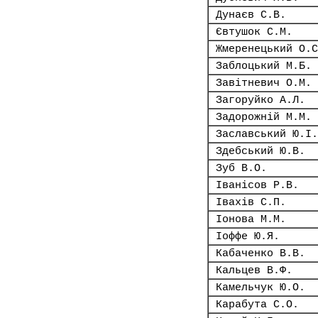
Дунаєв С.В.
Євтушок С.М.
Жмеренецький О.С
Заблоцький М.Б.
Завітневич О.М.
Загоруйко А.Л.
Задорожній М.М.
Заславський Ю.І.
Здебський Ю.В.
Зуб В.О.
Іванісов Р.В.
Івахів С.П.
Іонова М.М.
Іоффе Ю.Я.
Кабаченко В.В.
Кальцев В.Ф.
Камельчук Ю.О.
Карабута С.О.