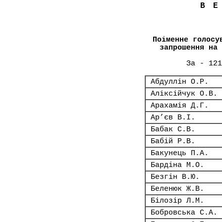
В
Поіменне голосу
запрошення на 
За - 121
Абдуллін О.Р.
Аліксійчук О.В.
Арахамія Д.Г.
Ар’єв В.І.
Бабак С.В.
Бабій Р.В.
Бакунець П.А.
Бардіна М.О.
Безгін В.Ю.
Беленюк Ж.В.
Білозір Л.М.
Бобровська С.А.