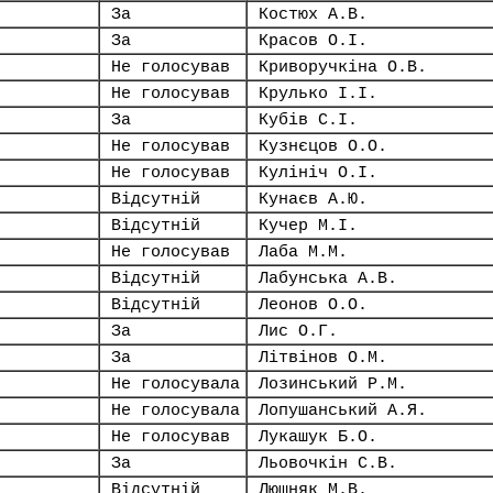
За
Костюх А.В.
За
Красов О.І.
Не голосував
Криворучкіна О.В.
Не голосував
Крулько І.І.
За
Кубів С.І.
Не голосував
Кузнєцов О.О.
Не голосував
Кулініч О.І.
Відсутній
Кунаєв А.Ю.
Відсутній
Кучер М.І.
Не голосував
Лаба М.М.
Відсутній
Лабунська А.В.
Відсутній
Леонов О.О.
За
Лис О.Г.
За
Літвінов О.М.
Не голосувала
Лозинський Р.М.
Не голосувала
Лопушанський А.Я.
Не голосував
Лукашук Б.О.
За
Льовочкін С.В.
Відсутній
Люшняк М.В.