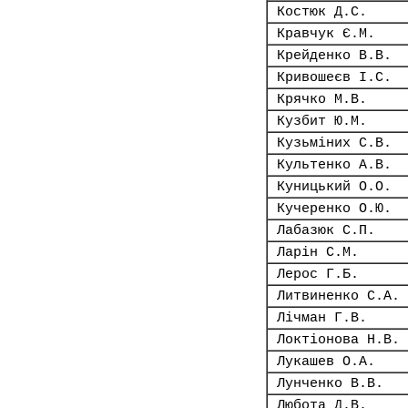
Костюк Д.С.
Кравчук Є.М.
Крейденко В.В.
Кривошеєв І.С.
Крячко М.В.
Кузбит Ю.М.
Кузьміних С.В.
Культенко А.В.
Куницький О.О.
Кучеренко О.Ю.
Лабазюк С.П.
Ларін С.М.
Лерос Г.Б.
Литвиненко С.А.
Лічман Г.В.
Локтіонова Н.В.
Лукашев О.А.
Лунченко В.В.
Любота Д.В.