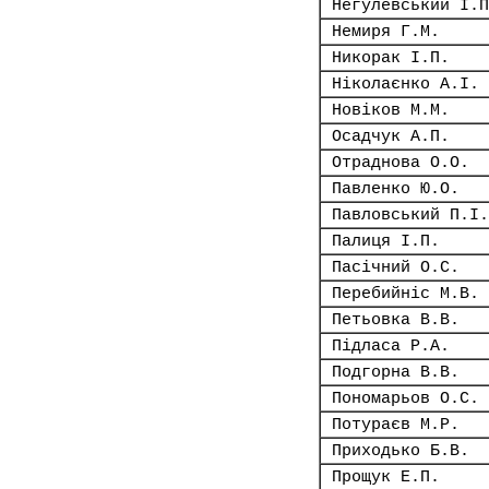
Негулевський І.П
Немиря Г.М.
Никорак І.П.
Ніколаєнко А.І.
Новіков М.М.
Осадчук А.П.
Отраднова О.О.
Павленко Ю.О.
Павловський П.І.
Палиця І.П.
Пасічний О.С.
Перебийніс М.В.
Петьовка В.В.
Підласа Р.А.
Подгорна В.В.
Пономарьов О.С.
Потураєв М.Р.
Приходько Б.В.
Прощук Е.П.