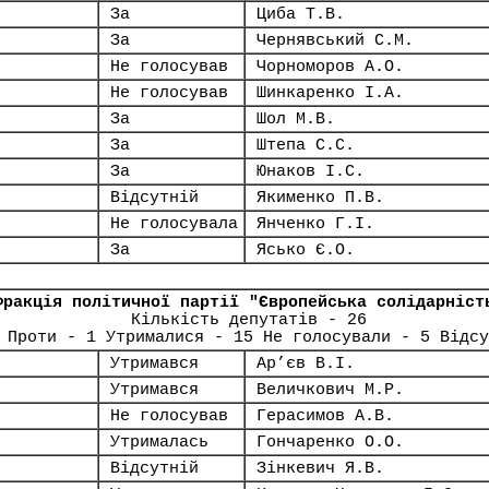
За
Циба Т.В.
За
Чернявський С.М.
Не голосував
Чорноморов А.О.
Не голосував
Шинкаренко І.А.
За
Шол М.В.
За
Штепа С.С.
За
Юнаков І.С.
Відсутній
Якименко П.В.
Не голосувала
Янченко Г.І.
За
Ясько Є.О.
Фракція політичної партії "Європейська солідарніст
Кількість депутатів - 26
 Проти - 1 Утрималися - 15 Не голосували - 5 Відсу
Утримався
Ар’єв В.І.
Утримався
Величкович М.Р.
Не голосував
Герасимов А.В.
Утрималась
Гончаренко О.О.
Відсутній
Зінкевич Я.В.