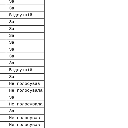
За
За
Відсутній
За
За
За
За
За
За
За
Відсутній
За
Не голосував
Не голосувала
За
Не голосувала
За
Не голосував
Не голосував