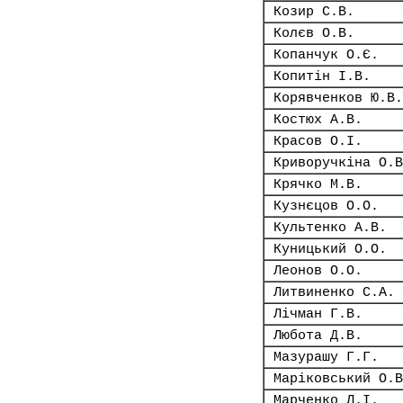
Козир С.В.
Колєв О.В.
Копанчук О.Є.
Копитін І.В.
Корявченков Ю.В.
Костюх А.В.
Красов О.І.
Криворучкіна О.В
Крячко М.В.
Кузнєцов О.О.
Культенко А.В.
Куницький О.О.
Леонов О.О.
Литвиненко С.А.
Лічман Г.В.
Любота Д.В.
Мазурашу Г.Г.
Маріковський О.В
Марченко Л.І.