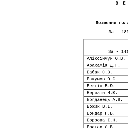
В
Поіменне гол
За - 18
За - 14
Аліксійчук О.В.
Арахамія Д.Г.
Бабак С.В.
Бакумов О.С.
Безгін В.Ю.
Березін М.Ю.
Богданець А.В.
Божик В.І.
Бондар Г.В.
Борзова І.Н.
Брагар Є.В.