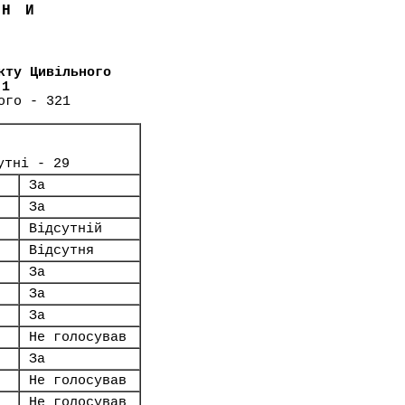
ЇНИ
кту Цивільного
-1
ого - 321
утні - 29
За
За
Відсутній
Відсутня
За
За
За
Не голосував
За
Не голосував
Не голосував