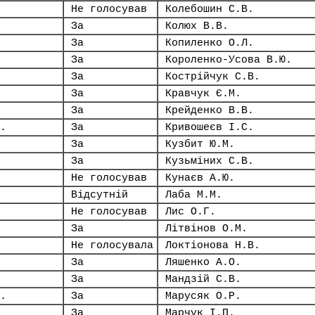
Не голосував
Колебошин С.В.
За
Колюх В.В.
За
Копиленко О.Л.
За
Короленко-Усова В.Ю.
За
Кострійчук С.В.
За
Кравчук Є.М.
За
Крейденко В.В.
.
За
Кривошеєв І.С.
За
Кузбит Ю.М.
За
Кузьміних С.В.
Не голосував
Кунаєв А.Ю.
Відсутній
Лаба М.М.
Не голосував
Лис О.Г.
За
Літвінов О.М.
Не голосувала
Локтіонова Н.В.
За
Ляшенко А.О.
За
Мандзій С.В.
.
За
Марусяк О.Р.
За
Марчук І.П.