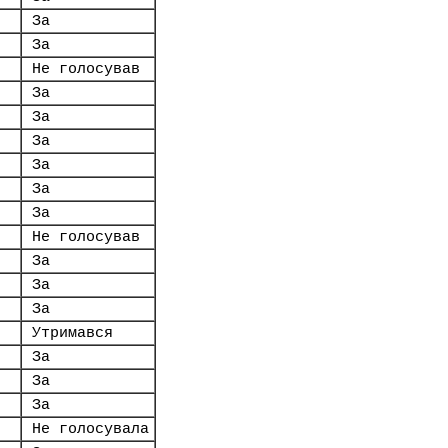
За
.
За
Не голосував
За
За
За
За
За
За
Не голосував
За
За
За
Утримався
За
За
За
Не голосувала