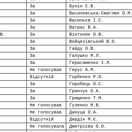
За
Бунін С.В.
За
Василевська-Смаглюк О.М
За
Васильєв І.С.
За
Ватрас В.А.
В.
За
Вінтоняк О.В.
За
Войцехівський В.О.
За
Гайду О.В.
За
Галушко М.Л.
За
Герасименко І.Л.
Не голосував
Герус А.М.
Відсутній
Горбенко Р.О.
За
Горобець О.С.
За
Гринчук О.А.
За
Грищенко Т.М.
Не голосував
Гузенко М.В.
Не голосував
Дануца О.А.
Відсутній
Дирдін М.Є.
Не голосувала
Дмитрієва О.О.