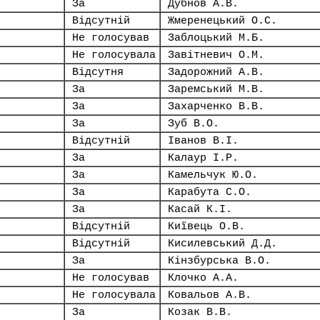
За
Дубнов А.В.
Відсутній
Жмеренецький О.С.
Не голосував
Заблоцький М.Б.
Не голосувала
Завітневич О.М.
Відсутня
Задорожний А.В.
За
Заремський М.В.
За
Захарченко В.В.
За
Зуб В.О.
Відсутній
Іванов В.І.
За
Калаур І.Р.
За
Камельчук Ю.О.
За
Карабута С.О.
За
Касай К.І.
Відсутній
Київець О.В.
Відсутній
Кисилевський Д.Д.
За
Кінзбурська В.О.
Не голосував
Клочко А.А.
Не голосувала
Ковальов А.В.
За
Козак В.В.