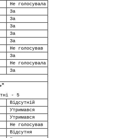
Не голосувала
За
За
За
За
За
Не голосував
За
Не голосувала
За
ь"
тні - 5
Відсутній
Утримався
Утримався
Не голосував
Відсутня