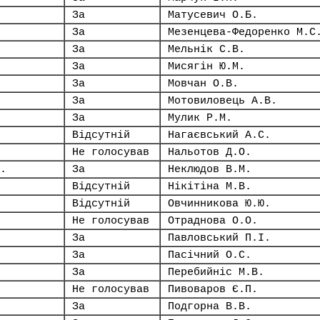
За
Матусевич О.Б.
За
Мезенцева-Федоренко М.С
За
Мельнік С.В.
За
Мисягін Ю.М.
За
Мовчан О.В.
За
Мотовиловець А.В.
За
Мулик Р.М.
Відсутній
Нагаєвський А.С.
Не голосував
Нальотов Д.О.
.
За
Неклюдов В.М.
Відсутній
Нікітіна М.В.
Відсутній
Овчинникова Ю.Ю.
Не голосував
Отраднова О.О.
За
Павловський П.І.
За
Пасічний О.С.
За
Перебийніс М.В.
Не голосував
Пивоваров Є.П.
За
Подгорна В.В.