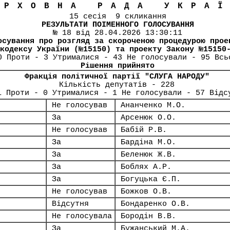
ЕРХОВНА РАДА УКРА
15 сесія 9 скликання
РЕЗУЛЬТАТИ ПОІМЕННОГО ГОЛОСУВАННЯ
№ 18 від 28.04.2026 13:30:11
осування про розгляд за скороченою процедурою прое
кодексу України (№15150) та проекту Закону №15150
0 Проти - 3 Утрималися - 43 Не голосували - 95 Всь
Рішення прийнято
Фракція політичної партії "СЛУГА НАРОДУ"
Кількість депутатів - 228
1 Проти - 0 Утрималися - 1 Не голосували - 57 Відс
Не голосував
Ананченко М.О.
За
Арсенюк О.О.
Не голосував
Бабій Р.В.
За
Бардіна М.О.
За
Беленюк Ж.В.
За
Боблях А.Р.
За
Богуцька Є.П.
Не голосував
Божков О.В.
Відсутня
Бондаренко О.В.
Не голосувала
Бородін В.В.
За
Бужанський М.А.