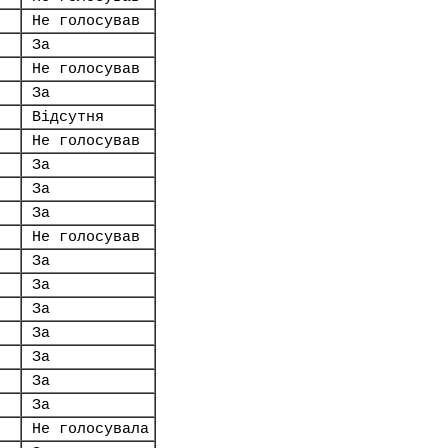
Не голосував
.
За
Не голосував
За
Відсутня
Не голосував
За
За
За
Не голосував
За
За
За
За
За
За
За
Не голосувала