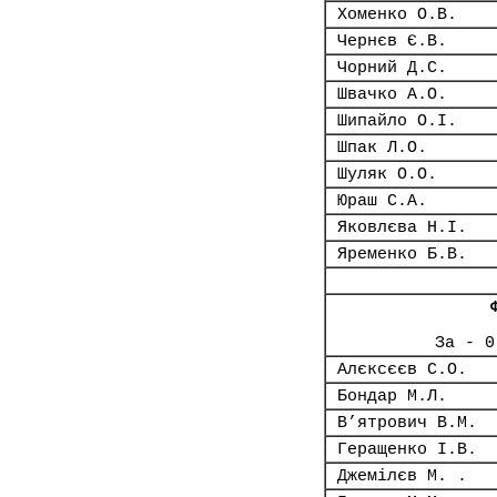
Хоменко О.В.
Чернєв Є.В.
Чорний Д.С.
Швачко А.О.
Шипайло О.І.
Шпак Л.О.
Шуляк О.О.
Юраш С.А.
Яковлєва Н.І.
Яременко Б.В.
За - 0
Алєксєєв С.О.
Бондар М.Л.
В’ятрович В.М.
Геращенко І.В.
Джемілєв М. .