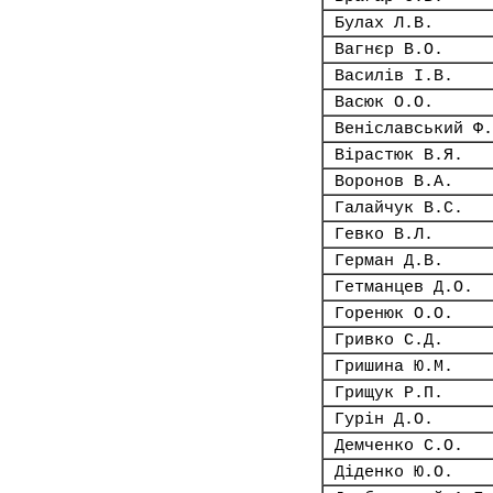
Булах Л.В.
Вагнєр В.О.
Василів І.В.
Васюк О.О.
Веніславський Ф.
Вірастюк В.Я.
Воронов В.А.
Галайчук В.С.
Гевко В.Л.
Герман Д.В.
Гетманцев Д.О.
Горенюк О.О.
Гривко С.Д.
Гришина Ю.М.
Грищук Р.П.
Гурін Д.О.
Демченко С.О.
Діденко Ю.О.