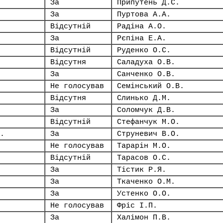
За
Припутень Д.С.
За
Пуртова А.А.
Відсутній
Радіна А.О.
За
Рєпіна Е.А.
Відсутній
Руденко О.С.
Відсутня
Саладуха О.В.
За
Санченко О.В.
Не голосував
Семінський О.В.
Відсутня
Слинько Д.М.
За
Соломчук Д.В.
Відсутній
Стефанчук М.О.
.
За
Струневич В.О.
Не голосував
Тарарін М.О.
Відсутній
Тарасов О.С.
За
Тістик Р.Я.
За
Ткаченко О.М.
За
Устенко О.О.
Не голосував
Фріс І.П.
За
Халімон П.В.