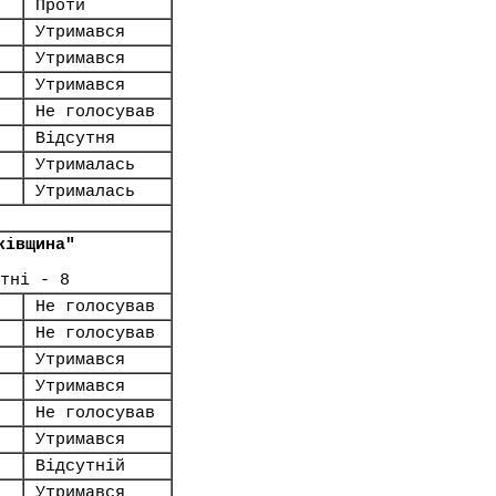
Проти
Утримався
Утримався
Утримався
Не голосував
Відсутня
Утрималась
Утрималась
ківщина"
тні - 8
Не голосував
Не голосував
Утримався
Утримався
Не голосував
Утримався
Відсутній
Утримався