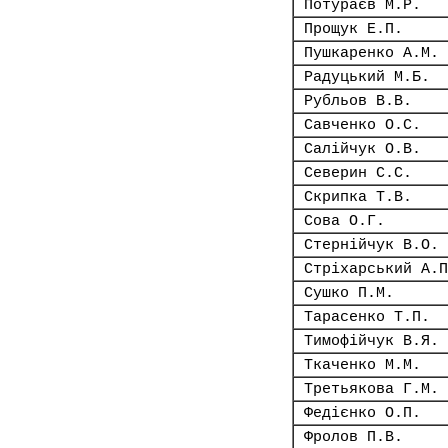
Потураєв М.Р.
Прощук Е.П.
Пушкаренко А.М.
Радуцький М.Б.
Рубльов В.В.
Савченко О.С.
Салійчук О.В.
Северин С.С.
Скрипка Т.В.
Сова О.Г.
Стернійчук В.О.
Стріхарський А.П
Сушко П.М.
Тарасенко Т.П.
Тимофійчук В.Я.
Ткаченко М.М.
Третьякова Г.М.
Федієнко О.П.
Фролов П.В.