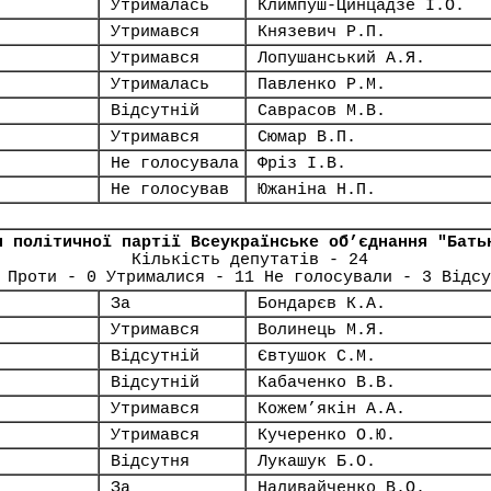
Утрималась
Климпуш-Цинцадзе І.О.
Утримався
Князевич Р.П.
Утримався
Лопушанський А.Я.
Утрималась
Павленко Р.М.
Відсутній
Саврасов М.В.
Утримався
Сюмар В.П.
Не голосувала
Фріз І.В.
Не голосував
Южаніна Н.П.
я політичної партії Всеукраїнське об’єднання "Бать
Кількість депутатів - 24
 Проти - 0 Утрималися - 11 Не голосували - 3 Відсу
За
Бондарєв К.А.
Утримався
Волинець М.Я.
Відсутній
Євтушок С.М.
Відсутній
Кабаченко В.В.
Утримався
Кожем’якін А.А.
Утримався
Кучеренко О.Ю.
Відсутня
Лукашук Б.О.
За
Наливайченко В.О.