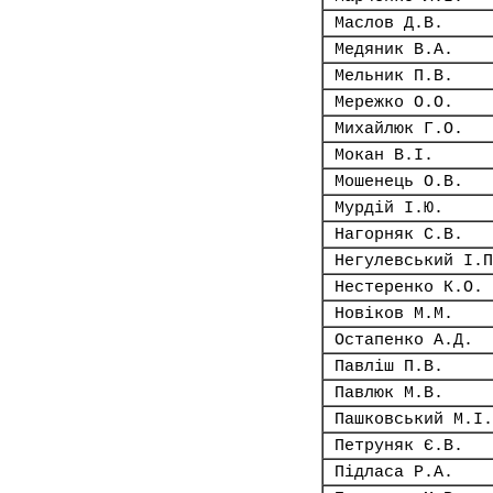
Маслов Д.В.
Медяник В.А.
Мельник П.В.
Мережко О.О.
Михайлюк Г.О.
Мокан В.І.
Мошенець О.В.
Мурдій І.Ю.
Нагорняк С.В.
Негулевський І.П
Нестеренко К.О.
Новіков М.М.
Остапенко А.Д.
Павліш П.В.
Павлюк М.В.
Пашковський М.І.
Петруняк Є.В.
Підласа Р.А.