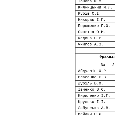
Іонова М.М.
Княжицький М.Л.
Кубів С.І.
Никорак І.П.
Порошенко П.О.
Синютка О.М.
Федина С.Р.
Чийгоз А.З.
Фракці
За - 2
Абдуллін О.Р.
Власенко С.В.
Дубіль В.О.
Івченко В.Є.
Кириленко І.Г.
Крулько І.І.
Лабунська А.В.
Мейдич О.Л.