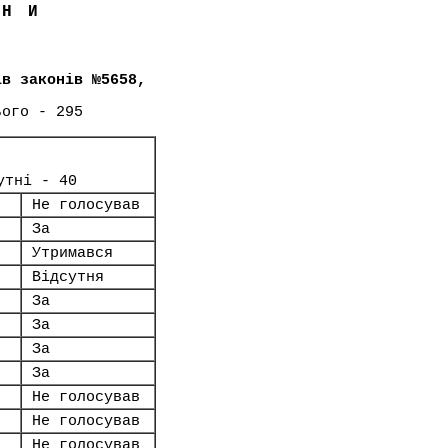
ЇНИ
ів законів №5658,
ього - 295
утні - 40
Не голосував
За
Утримався
Відсутня
За
За
За
За
Не голосував
Не голосував
Не голосував