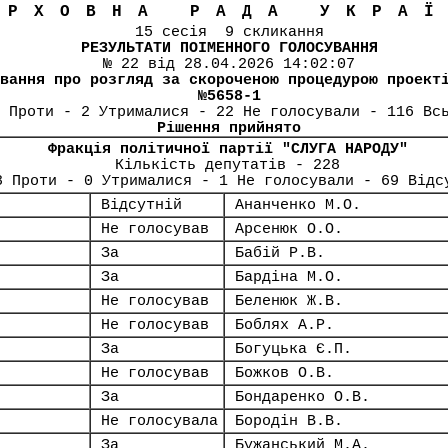
ЕРХОВНА РАДА УКРА
15 сесія 9 скликання
РЕЗУЛЬТАТИ ПОІМЕННОГО ГОЛОСУВАННЯ
№ 22 від 28.04.2026 14:02:07
вання про розгляд за скороченою процедурою проект
№5658-1
 Проти - 2 Утрималися - 22 Не голосували - 116 Вс
Рішення прийнято
Фракція політичної партії "СЛУГА НАРОДУ"
Кількість депутатів - 228
8 Проти - 0 Утрималися - 1 Не голосували - 69 Відс
Відсутній
Ананченко М.О.
Не голосував
Арсенюк О.О.
За
Бабій Р.В.
За
Бардіна М.О.
Не голосував
Беленюк Ж.В.
Не голосував
Боблях А.Р.
За
Богуцька Є.П.
Не голосував
Божков О.В.
За
Бондаренко О.В.
Не голосувала
Бородін В.В.
За
Бужанський М.А.