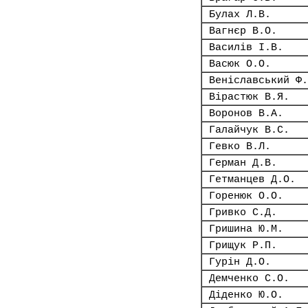
Булах Л.В.
Вагнєр В.О.
Василів І.В.
Васюк О.О.
Веніславський Ф.
Вірастюк В.Я.
Воронов В.А.
Галайчук В.С.
Гевко В.Л.
Герман Д.В.
Гетманцев Д.О.
Горенюк О.О.
Гривко С.Д.
Гришина Ю.М.
Грищук Р.П.
Гурін Д.О.
Демченко С.О.
Діденко Ю.О.