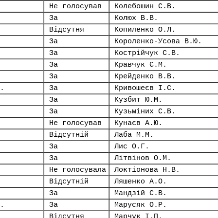
Не голосував
Колебошин С.В.
За
Колюх В.В.
Відсутня
Копиленко О.Л.
За
Короленко-Усова В.Ю.
За
Кострійчук С.В.
За
Кравчук Є.М.
За
Крейденко В.В.
.
За
Кривошеєв І.С.
За
Кузбит Ю.М.
За
Кузьміних С.В.
Не голосував
Кунаєв А.Ю.
Відсутній
Лаба М.М.
За
Лис О.Г.
За
Літвінов О.М.
Не голосувала
Локтіонова Н.В.
Відсутній
Ляшенко А.О.
За
Мандзій С.В.
.
За
Марусяк О.Р.
Відсутня
Марчук І.П.