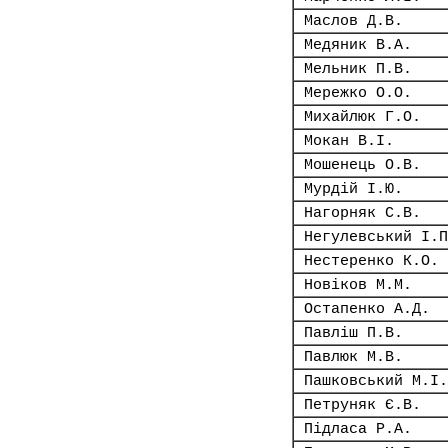
Маслов Д.В.
Медяник В.А.
Мельник П.В.
Мережко О.О.
Михайлюк Г.О.
Мокан В.І.
Мошенець О.В.
Мурдій І.Ю.
Нагорняк С.В.
Негулевський І.П
Нестеренко К.О.
Новіков М.М.
Остапенко А.Д.
Павліш П.В.
Павлюк М.В.
Пашковський М.І.
Петруняк Є.В.
Підласа Р.А.