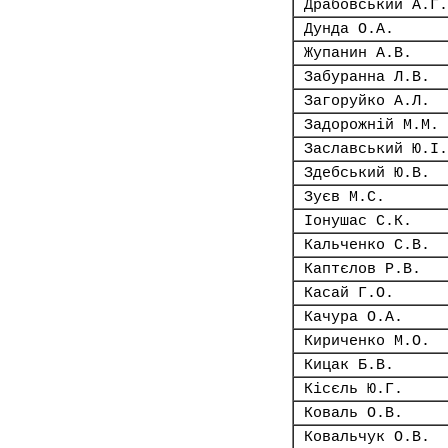
Драбовський А.Г.
Дунда О.А.
Жупанин А.В.
Забуранна Л.В.
Загоруйко А.Л.
Задорожній М.М.
Заславський Ю.І.
Здебський Ю.В.
Зуєв М.С.
Іонушас С.К.
Кальченко С.В.
Каптєлов Р.В.
Касай Г.О.
Качура О.А.
Кириченко М.О.
Кицак Б.В.
Кісєль Ю.Г.
Коваль О.В.
Ковальчук О.В.