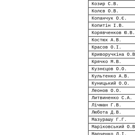
Козир С.В.
Колєв О.В.
Копанчук О.Є.
Копитін І.В.
Корявченков Ю.В.
Костюх А.В.
Красов О.І.
Криворучкіна О.В
Крячко М.В.
Кузнєцов О.О.
Культенко А.В.
Куницький О.О.
Леонов О.О.
Литвиненко С.А.
Лічман Г.В.
Любота Д.В.
Мазурашу Г.Г.
Маріковський О.В
Марченко Л.І.