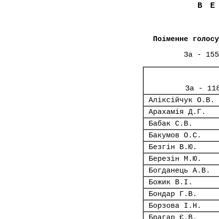
В
Поіменне голосу
За - 155
За - 11
Аліксійчук О.В.
Арахамія Д.Г.
Бабак С.В.
Бакумов О.С.
Безгін В.Ю.
Березін М.Ю.
Богданець А.В.
Божик В.І.
Бондар Г.В.
Борзова І.Н.
Брагар Є.В.