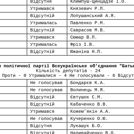
Відсутня
Климпуш-Цинцадзе І.О.
Утримався
Князевич Р.П.
Відсутній
Лопушанський А.Я.
Утрималась
Павленко Р.М.
Відсутній
Саврасов М.В.
Утримався
Сюмар В.П.
Утрималась
Фріз І.В.
Відсутній
Южаніна Н.П.
я політичної партії Всеукраїнське об’єднання "Бать
Кількість депутатів - 24
 Проти - 0 Утрималися - 4 Не голосували - 6 Відсут
Не голосував
Бондарєв К.А.
Не голосував
Волинець М.Я.
Відсутній
Євтушок С.М.
Відсутній
Кабаченко В.В.
Утримався
Кожем’якін А.А.
Не голосував
Кучеренко О.Ю.
Відсутня
Лукашук Б.О.
Відсутній
Наливайченко В.О.