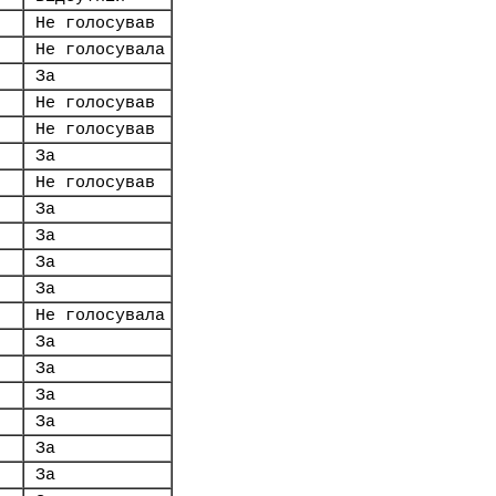
Не голосував
.
Не голосувала
За
Не голосував
Не голосував
За
Не голосував
За
За
За
За
Не голосувала
За
За
За
За
За
За