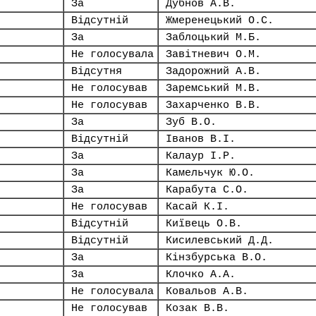
За
Дубнов А.В.
Відсутній
Жмеренецький О.С.
За
Заблоцький М.Б.
Не голосувала
Завітневич О.М.
Відсутня
Задорожний А.В.
Не голосував
Заремський М.В.
Не голосував
Захарченко В.В.
За
Зуб В.О.
Відсутній
Іванов В.І.
За
Калаур І.Р.
За
Камельчук Ю.О.
За
Карабута С.О.
Не голосував
Касай К.І.
Відсутній
Київець О.В.
Відсутній
Кисилевський Д.Д.
За
Кінзбурська В.О.
За
Клочко А.А.
Не голосувала
Ковальов А.В.
Не голосував
Козак В.В.