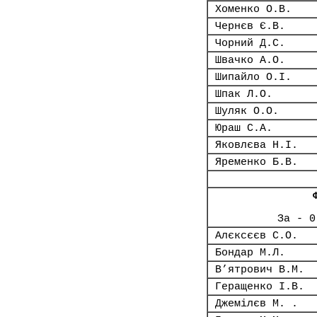
Хоменко О.В.
Чернєв Є.В.
Чорний Д.С.
Швачко А.О.
Шипайло О.І.
Шпак Л.О.
Шуляк О.О.
Юраш С.А.
Яковлєва Н.І.
Яременко Б.В.
За - 0
Алєксєєв С.О.
Бондар М.Л.
В’ятрович В.М.
Геращенко І.В.
Джемілєв М. .