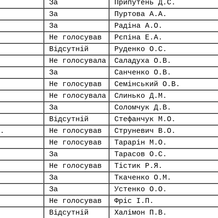
За
Припутень Д.С.
За
Пуртова А.А.
За
Радіна А.О.
Не голосував
Рєпіна Е.А.
Відсутній
Руденко О.С.
Не голосувала
Саладуха О.В.
За
Санченко О.В.
Не голосував
Семінський О.В.
Не голосувала
Слинько Д.М.
За
Соломчук Д.В.
Відсутній
Стефанчук М.О.
.
Не голосував
Струневич В.О.
Не голосував
Тарарін М.О.
За
Тарасов О.С.
Не голосував
Тістик Р.Я.
За
Ткаченко О.М.
За
Устенко О.О.
Не голосував
Фріс І.П.
Відсутній
Халімон П.В.