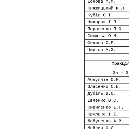
Іонова М.М.
Княжицький М.Л.
Кубів С.І.
Никорак І.П.
Порошенко П.О.
Синютка О.М.
Федина С.Р.
Чийгоз А.З.
Фракці
За - 3
Абдуллін О.Р.
Власенко С.В.
Дубіль В.О.
Івченко В.Є.
Кириленко І.Г.
Крулько І.І.
Лабунська А.В.
Мейдич О.Л.