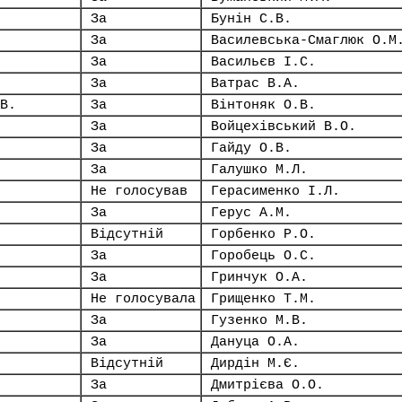
За
Бунін С.В.
За
Василевська-Смаглюк О.М
За
Васильєв І.С.
За
Ватрас В.А.
В.
За
Вінтоняк О.В.
За
Войцехівський В.О.
За
Гайду О.В.
За
Галушко М.Л.
Не голосував
Герасименко І.Л.
За
Герус А.М.
Відсутній
Горбенко Р.О.
За
Горобець О.С.
За
Гринчук О.А.
Не голосувала
Грищенко Т.М.
За
Гузенко М.В.
За
Дануца О.А.
Відсутній
Дирдін М.Є.
За
Дмитрієва О.О.