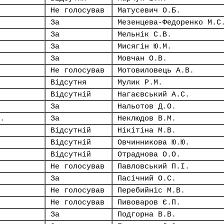
Не голосував
Матусевич О.Б.
За
Мезенцева-Федоренко М.С
За
Мельнік С.В.
За
Мисягін Ю.М.
За
Мовчан О.В.
Не голосував
Мотовиловець А.В.
Відсутня
Мулик Р.М.
Відсутній
Нагаєвський А.С.
За
Нальотов Д.О.
.
За
Неклюдов В.М.
Відсутній
Нікітіна М.В.
Відсутній
Овчинникова Ю.Ю.
Відсутній
Отраднова О.О.
Не голосував
Павловський П.І.
За
Пасічний О.С.
Не голосував
Перебийніс М.В.
Не голосував
Пивоваров Є.П.
За
Подгорна В.В.