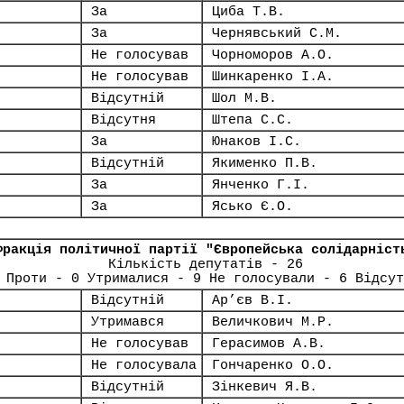
За
Циба Т.В.
За
Чернявський С.М.
Не голосував
Чорноморов А.О.
Не голосував
Шинкаренко І.А.
Відсутній
Шол М.В.
Відсутня
Штепа С.С.
За
Юнаков І.С.
Відсутній
Якименко П.В.
За
Янченко Г.І.
За
Ясько Є.О.
Фракція політичної партії "Європейська солідарніст
Кількість депутатів - 26
 Проти - 0 Утрималися - 9 Не голосували - 6 Відсут
Відсутній
Ар’єв В.І.
Утримався
Величкович М.Р.
Не голосував
Герасимов А.В.
Не голосувала
Гончаренко О.О.
Відсутній
Зінкевич Я.В.