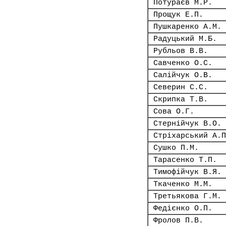
Потураєв М.Р.
Прощук Е.П.
Пушкаренко А.М.
Радуцький М.Б.
Рубльов В.В.
Савченко О.С.
Салійчук О.В.
Северин С.С.
Скрипка Т.В.
Сова О.Г.
Стернійчук В.О.
Стріхарський А.П
Сушко П.М.
Тарасенко Т.П.
Тимофійчук В.Я.
Ткаченко М.М.
Третьякова Г.М.
Федієнко О.П.
Фролов П.В.