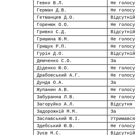
Гевко В.Л.
Не голосу
Герман Д.В.
Не голосу
Гетманцев Д.О.
Відсутній
Горенюк О.О.
Не голосу
Гривко С.Д.
Відсутній
Гришина Ю.М.
Не голосу
Грищук Р.П.
Не голосу
Гурін Д.О.
Відсутній
Демченко С.О.
За
Діденко Ю.О.
Не голосу
Драбовський А.Г.
Не голосу
Дунда О.А.
За
Жупанин А.В.
Не голосу
Забуранна Л.В.
Не голосу
Загоруйко А.Л.
Відсутня
Задорожній М.М.
За
Заславський Ю.І.
Утримався
Здебський Ю.В.
Не голосу
Зуєв М.С.
Відсутній