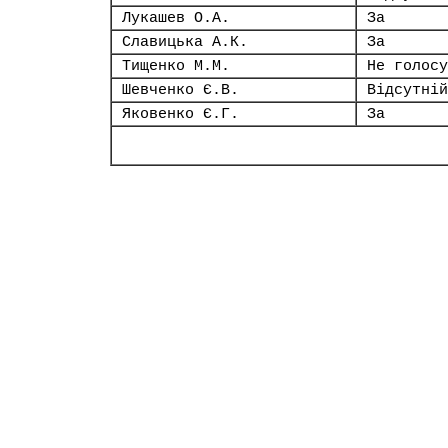
Лукашев О.А.
За
Славицька А.К.
За
Тищенко М.М.
Не голосу
Шевченко Є.В.
Відсутній
Яковенко Є.Г.
За