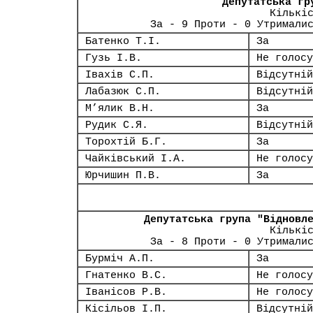
Депутатська гр
Кількі
За - 9 Проти - 0 Утримали
Батенко Т.І.
За
Гузь І.В.
Не голосу
Івахів С.П.
Відсутній
Лабазюк С.П.
Відсутній
М’ялик В.Н.
За
Рудик С.Я.
Відсутній
Торохтій Б.Г.
За
Чайківський І.А.
Не голосу
Юрчишин П.В.
За
Депутатська група "Відновл
Кількі
За - 8 Проти - 0 Утримали
Бурміч А.П.
За
Гнатенко В.С.
Не голосу
Іванісов Р.В.
Не голосу
Кісільов І.П.
Відсутній