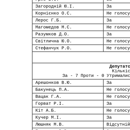
Загородній Ю.І.
За
Корнієнко О.С.
Не голосу
Лерос Г.Б.
За
Магомедов М.С.
Не голосу
Разумков Д.О.
За
Світлична Ю.О.
Не голосу
Стефанчук Р.О.
Не голосу
Депутат
Кількі
За - 7 Проти - 0 Утримали
Арешонков В.Ю.
За
Бакунець П.А.
Не голосу
Вацак Г.А.
Не голосу
Горват Р.І.
За
Кіт А.Б.
Не голосу
Кучер М.І.
За
Люшняк М.В.
Відсутній