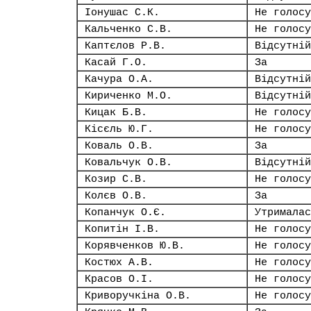
Іонушас С.К.
Не голосу
Кальченко С.В.
Не голосу
Каптєлов Р.В.
Відсутній
Касай Г.О.
За
Качура О.А.
Відсутній
Кириченко М.О.
Відсутній
Кицак Б.В.
Не голосу
Кісєль Ю.Г.
Не голосу
Коваль О.В.
За
Ковальчук О.В.
Відсутній
Козир С.В.
Не голосу
Колєв О.В.
За
Копанчук О.Є.
Утрималас
Копитін І.В.
Не голосу
Корявченков Ю.В.
Не голосу
Костюх А.В.
Не голосу
Красов О.І.
Не голосу
Криворучкіна О.В.
Не голосу