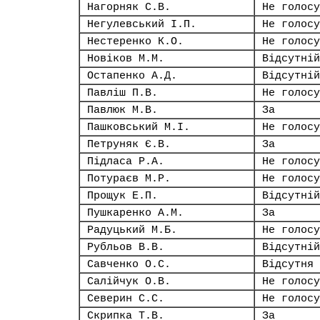
Нагорняк С.В.
Не голосу
Негулевський І.П.
Не голосу
Нестеренко К.О.
Не голосу
Новіков М.М.
Відсутній
Остапенко А.Д.
Відсутній
Павліш П.В.
Не голосу
Павлюк М.В.
За
Пашковський М.І.
Не голосу
Петруняк Є.В.
За
Підласа Р.А.
Не голосу
Потураєв М.Р.
Не голосу
Прощук Е.П.
Відсутній
Пушкаренко А.М.
За
Радуцький М.Б.
Не голосу
Рубльов В.В.
Відсутній
Савченко О.С.
Відсутня
Салійчук О.В.
Не голосу
Северин С.С.
Не голосу
Скрипка Т.В.
За