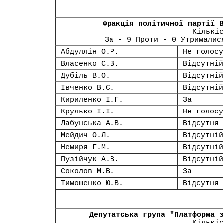
Фракція політичної партії 
Кількі
За - 9 Проти - 0 Утрималис
Абдуллін О.Р.
Не голосу
Власенко С.В.
Відсутній
Дубіль В.О.
Відсутній
Івченко В.Є.
Відсутній
Кириленко І.Г.
За
Крулько І.І.
Не голосу
Лабунська А.В.
Відсутня
Мейдич О.Л.
Відсутній
Немиря Г.М.
Відсутній
Пузійчук А.В.
Відсутній
Соколов М.В.
За
Тимошенко Ю.В.
Відсутня
Депутатська група "Платформа 
Кількі