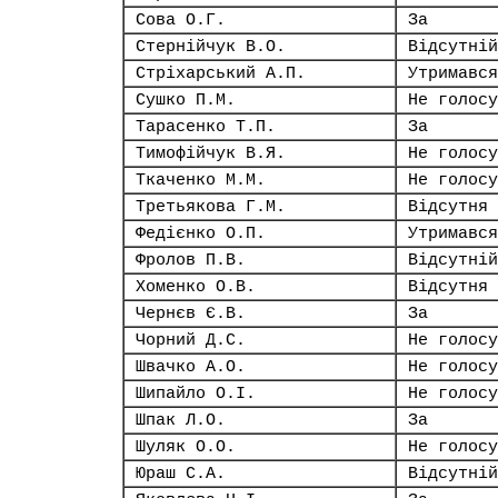
Сова О.Г.
За
Стернійчук В.О.
Відсутній
Стріхарський А.П.
Утримався
Сушко П.М.
Не голосу
Тарасенко Т.П.
За
Тимофійчук В.Я.
Не голосу
Ткаченко М.М.
Не голосу
Третьякова Г.М.
Відсутня
Федієнко О.П.
Утримався
Фролов П.В.
Відсутній
Хоменко О.В.
Відсутня
Чернєв Є.В.
За
Чорний Д.С.
Не голосу
Швачко А.О.
Не голосу
Шипайло О.І.
Не голосу
Шпак Л.О.
За
Шуляк О.О.
Не голосу
Юраш С.А.
Відсутній