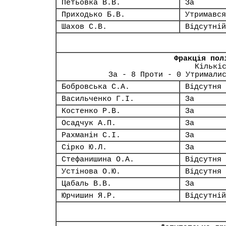
Петьовка В.В.
За
Приходько Б.В.
Утримався
Шахов С.В.
Відсутній
Фракція пол
Кількі
За - 8 Проти - 0 Утримали
Бобровська С.А.
Відсутня
Васильченко Г.І.
За
Костенко Р.В.
За
Осадчук А.П.
За
Рахманін С.І.
За
Сірко Ю.Л.
За
Стефанишина О.А.
Відсутня
Устінова О.Ю.
Відсутня
Цабаль В.В.
За
Юрчишин Я.Р.
Відсутній