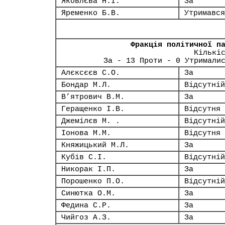
Яковлєва Н.І.
За
Яременко Б.В.
Утримався
Фракція політичної п
Кількі
За - 13 Проти - 0 Утримали
Алєксєєв С.О.
За
Бондар М.Л.
Відсутній
В’ятрович В.М.
За
Геращенко І.В.
Відсутня
Джемілєв М. .
Відсутній
Іонова М.М.
Відсутня
Княжицький М.Л.
За
Кубів С.І.
Відсутній
Никорак І.П.
За
Порошенко П.О.
Відсутній
Синютка О.М.
За
Федина С.Р.
За
Чийгоз А.З.
За