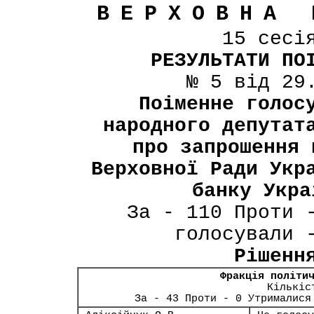
ВЕРХОВНА 
15 сесі
РЕЗУЛЬТАТИ ПО
№ 5 від 29
Поіменне голос
народного депутат
про запрошення 
Верховної Ради Укр
банку Укра
За - 110 Проти 
голосували 
Рішенн
Фракція політи
Кількіс
За - 43 Проти - 0 Утрималися