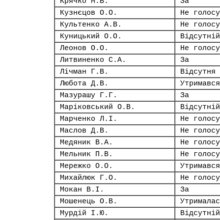
Крячко М.В.
За
Кузнєцов О.О.
Не голосу
Культенко А.В.
Не голосу
Куницький О.О.
Відсутній
Леонов О.О.
Не голосу
Литвиненко С.А.
За
Лічман Г.В.
Відсутня
Любота Д.В.
Утримався
Мазурашу Г.Г.
За
Маріковський О.В.
Відсутній
Марченко Л.І.
Не голосу
Маслов Д.В.
Не голосу
Медяник В.А.
Не голосу
Мельник П.В.
Не голосу
Мережко О.О.
Утримався
Михайлюк Г.О.
Не голосу
Мокан В.І.
За
Мошенець О.В.
Утрималас
Мурдій І.Ю.
Відсутній