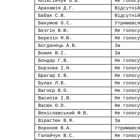
Аліксійчук О.В.
Не голосу
Арахамія Д.Г.
Відсутній
Бабак С.В.
Відсутній
Бакумов О.С.
Утримався
Безгін В.Ю.
Не голосу
Березін М.Ю.
Не голосу
Богданець А.В.
За
Божик В.І.
За
Бондар Г.В.
Не голосу
Борзова І.Н.
Не голосу
Брагар Є.В.
Не голосу
Булах Л.В.
Не голосу
Вагнєр В.О.
Не голосу
Василів І.В.
Не голосу
Васюк О.О.
Не голосу
Веніславський Ф.В.
Не голосу
Вірастюк В.Я.
За
Воронов В.А.
Утримався
Галайчук В.С.
Не голосу