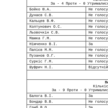
За - 4 Проти - 0 Утрималис
Бойко Ю.А.
Не голосу
Дунаєв С.В.
Не голосу
Кальцев В.Ф.
Не голосу
Колтунович О.С.
Не голосу
Льовочкін С.В.
Не голосу
Мамка Г.М.
Не голосу
Німченко В.І.
За
Папієв М.М.
Не голосу
Пузанов О.Г.
Не голосу
Суркіс Г.М.
Не голосу
Шуфрич Н.І.
Відсутній
П
Кількі
За - 9 Проти - 0 Утримали
Балога В.І.
За
Бондар В.В.
Не голосу
Гриб В.О.
За