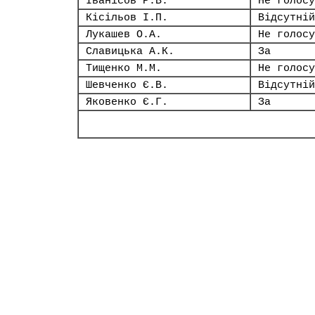
Іванісов Р.В.
Не голосу
Кісільов І.П.
Відсутній
Лукашев О.А.
Не голосу
Славицька А.К.
За
Тищенко М.М.
Не голосу
Шевченко Є.В.
Відсутній
Яковенко Є.Г.
За