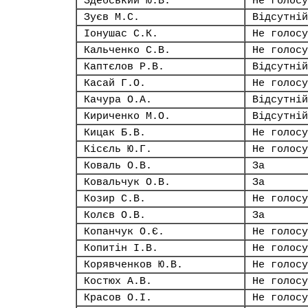
Здебський Ю.В.
Не голосу
Зуєв М.С.
Відсутній
Іонушас С.К.
Не голосу
Кальченко С.В.
Не голосу
Каптєлов Р.В.
Відсутній
Касай Г.О.
Не голосу
Качура О.А.
Відсутній
Кириченко М.О.
Відсутній
Кицак Б.В.
Не голосу
Кісєль Ю.Г.
Не голосу
Коваль О.В.
За
Ковальчук О.В.
За
Козир С.В.
Не голосу
Колєв О.В.
За
Копанчук О.Є.
Не голосу
Копитін І.В.
Не голосу
Корявченков Ю.В.
Не голосу
Костюх А.В.
Не голосу
Красов О.І.
Не голосу