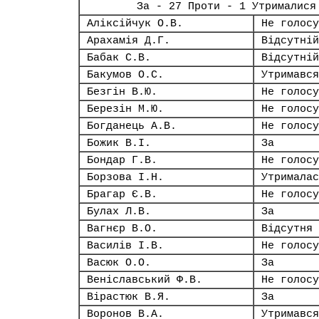
За - 27 Проти - 1 Утрималися
Аліксійчук О.В.
Не голосу
Арахамія Д.Г.
Відсутній
Бабак С.В.
Відсутній
Бакумов О.С.
Утримався
Безгін В.Ю.
Не голосу
Березін М.Ю.
Не голосу
Богданець А.В.
Не голосу
Божик В.І.
За
Бондар Г.В.
Не голосу
Борзова І.Н.
Утрималас
Брагар Є.В.
Не голосу
Булах Л.В.
За
Вагнєр В.О.
Відсутня
Василів І.В.
Не голосу
Васюк О.О.
За
Веніславський Ф.В.
Не голосу
Вірастюк В.Я.
За
Воронов В.А.
Утримався