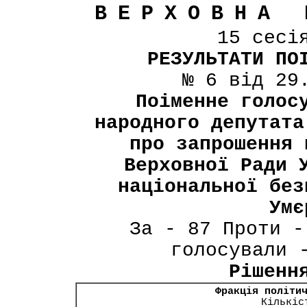
ВЕРХОВНА 
15 сесі
РЕЗУЛЬТАТИ ПО
№ 6 від 29
Поіменне голос
народного депутата
про запрошення 
Верховної Ради 
національної без
Умє
За - 87 Проти -
голосували 
Рішенн
Фракція політи
Кількіс