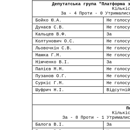
Депутатська група "Платформа 
Кількі
За - 4 Проти - 0 Утрималис
Бойко Ю.А.
Не голосу
Дунаєв С.В.
Не голосу
Кальцев В.Ф.
За
Колтунович О.С.
Не голосу
Льовочкін С.В.
Не голосу
Мамка Г.М.
Не голосу
Німченко В.І.
За
Папієв М.М.
Не голосу
Пузанов О.Г.
Не голосу
Суркіс Г.М.
Не голосу
Шуфрич Н.І.
Відсутній
П
Кількі
За - 8 Проти - 1 Утримали
Балога В.І.
За