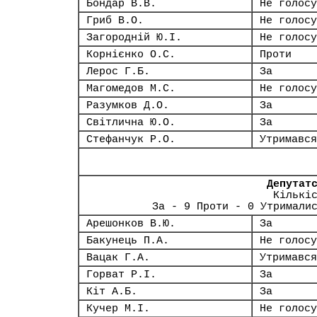
Бондар В.В.
Не голосу
Гриб В.О.
Не голосу
Загородній Ю.І.
Не голосу
Корнієнко О.С.
Проти
Лерос Г.Б.
За
Магомедов М.С.
Не голосу
Разумков Д.О.
За
Світлична Ю.О.
За
Стефанчук Р.О.
Утримався
Депутат
Кількі
За - 9 Проти - 0 Утримали
Арешонков В.Ю.
За
Бакунець П.А.
Не голосу
Вацак Г.А.
Утримався
Горват Р.І.
За
Кіт А.Б.
За
Кучер М.І.
Не голосу