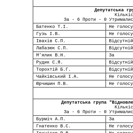
Депутатська гр
Кількі
За - 6 Проти - 0 Утримали
Батенко Т.І.
Не голосу
Гузь І.В.
Не голосу
Івахів С.П.
Відсутній
Лабазюк С.П.
Відсутній
М’ялик В.Н.
За
Рудик С.Я.
Відсутній
Торохтій Б.Г.
Відсутній
Чайківський І.А.
Не голосу
Юрчишин П.В.
Не голосу
Депутатська група "Відновл
Кількі
За - 6 Проти - 0 Утримали
Бурміч А.П.
За
Гнатенко В.С.
Не голосу