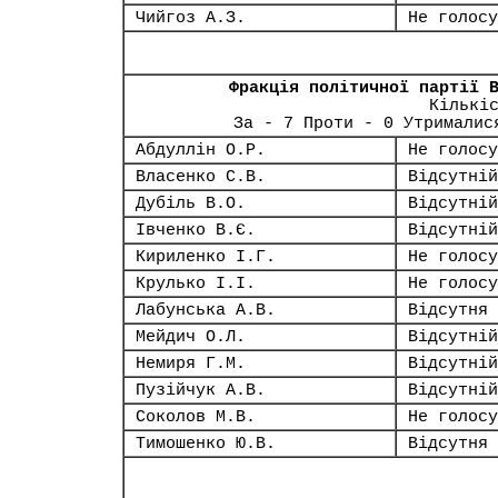
Чийгоз А.З.
Не голосу
Фракція політичної партії 
Кількі
За - 7 Проти - 0 Утрималис
Абдуллін О.Р.
Не голосу
Власенко С.В.
Відсутній
Дубіль В.О.
Відсутній
Івченко В.Є.
Відсутній
Кириленко І.Г.
Не голосу
Крулько І.І.
Не голосу
Лабунська А.В.
Відсутня
Мейдич О.Л.
Відсутній
Немиря Г.М.
Відсутній
Пузійчук А.В.
Відсутній
Соколов М.В.
Не голосу
Тимошенко Ю.В.
Відсутня