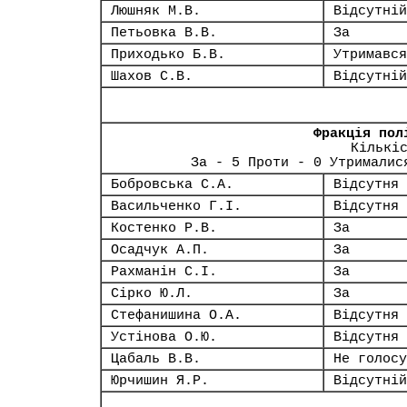
Люшняк М.В.
Відсутній
Петьовка В.В.
За
Приходько Б.В.
Утримався
Шахов С.В.
Відсутній
Фракція пол
Кількі
За - 5 Проти - 0 Утрималис
Бобровська С.А.
Відсутня
Васильченко Г.І.
Відсутня
Костенко Р.В.
За
Осадчук А.П.
За
Рахманін С.І.
За
Сірко Ю.Л.
За
Стефанишина О.А.
Відсутня
Устінова О.Ю.
Відсутня
Цабаль В.В.
Не голосу
Юрчишин Я.Р.
Відсутній