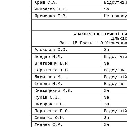
Юраш С.А.
Відсутній
Яковлєва Н.І.
За
Яременко Б.В.
Не голосу
Фракція політичної п
Кількі
За - 15 Проти - 0 Утримали
Алєксєєв С.О.
За
Бондар М.Л.
Відсутній
В’ятрович В.М.
За
Геращенко І.В.
Відсутня
Джемілєв М. .
Відсутній
Іонова М.М.
Відсутня
Княжицький М.Л.
За
Кубів С.І.
За
Никорак І.П.
За
Порошенко П.О.
Відсутній
Синютка О.М.
За
Федина С.Р.
За