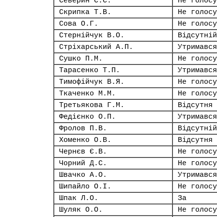
Северин С.С.
Не голосу
Скрипка Т.В.
Не голосу
Сова О.Г.
Не голосу
Стернійчук В.О.
Відсутній
Стріхарський А.П.
Утримався
Сушко П.М.
Не голосу
Тарасенко Т.П.
Утримався
Тимофійчук В.Я.
Не голосу
Ткаченко М.М.
Не голосу
Третьякова Г.М.
Відсутня
Федієнко О.П.
Утримався
Фролов П.В.
Відсутній
Хоменко О.В.
Відсутня
Чернєв Є.В.
Не голосу
Чорний Д.С.
Не голосу
Швачко А.О.
Утримався
Шипайло О.І.
Не голосу
Шпак Л.О.
За
Шуляк О.О.
Не голосу