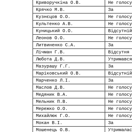
Криворучкіна О.В.
Не голосу
Крячко М.В.
За
Кузнєцов О.О.
Не голосу
Культенко А.В.
Не голосу
Куницький О.О.
Відсутній
Леонов О.О.
Не голосу
Литвиненко С.А.
За
Лічман Г.В.
Відсутня
Любота Д.В.
Утримався
Мазурашу Г.Г.
За
Маріковський О.В.
Відсутній
Марченко Л.І.
За
Маслов Д.В.
Не голосу
Медяник В.А.
Не голосу
Мельник П.В.
Не голосу
Мережко О.О.
Не голосу
Михайлюк Г.О.
Не голосу
Мокан В.І.
За
Мошенець О.В.
Утрималас