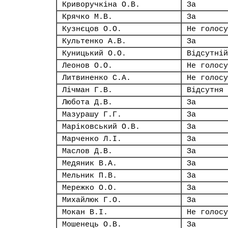
Криворучкіна О.В.
За
Крячко М.В.
За
Кузнєцов О.О.
Не голосу
Культенко А.В.
За
Куницький О.О.
Відсутній
Леонов О.О.
Не голосу
Литвиненко С.А.
Не голосу
Лічман Г.В.
Відсутня
Любота Д.В.
За
Мазурашу Г.Г.
За
Маріковський О.В.
За
Марченко Л.І.
За
Маслов Д.В.
За
Медяник В.А.
За
Мельник П.В.
За
Мережко О.О.
За
Михайлюк Г.О.
За
Мокан В.І.
Не голосу
Мошенець О.В.
За