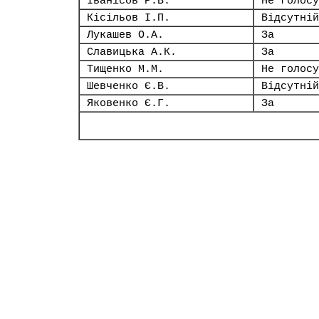
Іванісов Р.В.
Не голосу
Кісільов І.П.
Відсутній
Лукашев О.А.
За
Славицька А.К.
За
Тищенко М.М.
Не голосу
Шевченко Є.В.
Відсутній
Яковенко Є.Г.
За