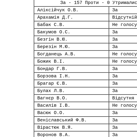
За - 157 Проти - 0 Утримали
Аліксійчук О.В.
За
Арахамія Д.Г.
Відсутній
Бабак С.В.
Не голосу
Бакумов О.С.
За
Безгін В.Ю.
За
Березін М.Ю.
За
Богданець А.В.
Не голосу
Божик В.І.
Не голосу
Бондар Г.В.
За
Борзова І.Н.
За
Брагар Є.В.
За
Булах Л.В.
За
Вагнєр В.О.
Відсутня
Василів І.В.
Не голосу
Васюк О.О.
За
Веніславський Ф.В.
За
Вірастюк В.Я.
За
Воронов В.А.
За