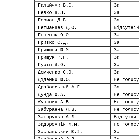
Галайчук В.С.
За
Гевко В.Л.
За
Герман Д.В.
За
Гетманцев Д.О.
Відсутній
Горенюк О.О.
За
Гривко С.Д.
За
Гришина Ю.М.
За
Грищук Р.П.
За
Гурін Д.О.
За
Демченко С.О.
За
Діденко Ю.О.
Не голосу
Драбовський А.Г.
За
Дунда О.А.
Не голосу
Жупанин А.В.
Не голосу
Забуранна Л.В.
Не голосу
Загоруйко А.Л.
Відсутня
Задорожній М.М.
Не голосу
Заславський Ю.І.
За