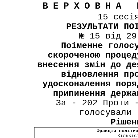
ВЕРХОВНА 
15 сесі
РЕЗУЛЬТАТИ ПО
№ 15 від 29
Поіменне голос
скороченою процед
внесення змін до де
відновлення пр
удосконалення поря
припинення держа
За - 202 Проти 
голосували 
Рішен
Фракція політи
Кількіс