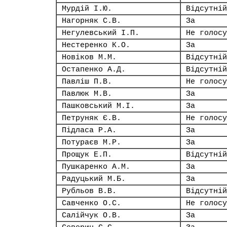
Мурдій І.Ю.
Відсутній
Нагорняк С.В.
За
Негулевський І.П.
Не голосу
Нестеренко К.О.
За
Новіков М.М.
Відсутній
Остапенко А.Д.
Відсутній
Павліш П.В.
Не голосу
Павлюк М.В.
За
Пашковський М.І.
За
Петруняк Є.В.
Не голосу
Підласа Р.А.
За
Потураєв М.Р.
За
Прощук Е.П.
Відсутній
Пушкаренко А.М.
За
Радуцький М.Б.
За
Рубльов В.В.
Відсутній
Савченко О.С.
Не голосу
Салійчук О.В.
За