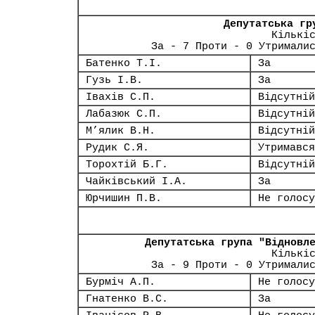
Депутатська гр
Кількі
За - 7 Проти - 0 Утримали
Батенко Т.І.
За
Гузь І.В.
За
Івахів С.П.
Відсутній
Лабазюк С.П.
Відсутній
М’ялик В.Н.
Відсутній
Рудик С.Я.
Утримався
Торохтій Б.Г.
Відсутній
Чайківський І.А.
За
Юрчишин П.В.
Не голосу
Депутатська група "Відновл
Кількі
За - 9 Проти - 0 Утримали
Бурміч А.П.
Не голосу
Гнатенко В.С.
За