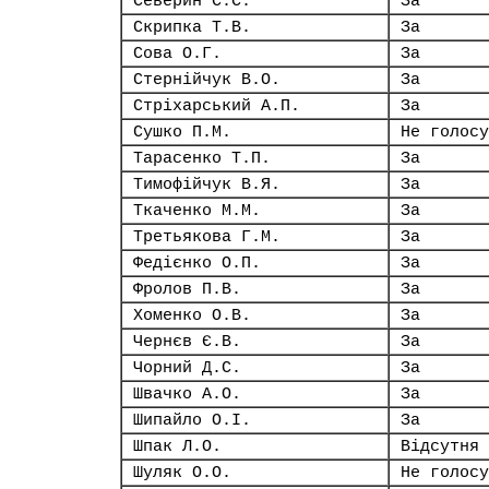
Северин С.С.
За
Скрипка Т.В.
За
Сова О.Г.
За
Стернійчук В.О.
За
Стріхарський А.П.
За
Сушко П.М.
Не голосу
Тарасенко Т.П.
За
Тимофійчук В.Я.
За
Ткаченко М.М.
За
Третьякова Г.М.
За
Федієнко О.П.
За
Фролов П.В.
За
Хоменко О.В.
За
Чернєв Є.В.
За
Чорний Д.С.
За
Швачко А.О.
За
Шипайло О.І.
За
Шпак Л.О.
Відсутня
Шуляк О.О.
Не голосу