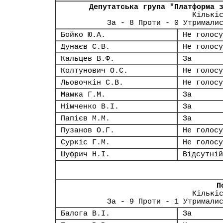
Депутатська група "Платформа 
Кількі
За - 8 Проти - 0 Утримали
Бойко Ю.А.
Не голосу
Дунаєв С.В.
Не голосу
Кальцев В.Ф.
За
Колтунович О.С.
Не голосу
Льовочкін С.В.
Не голосу
Мамка Г.М.
За
Німченко В.І.
За
Папієв М.М.
За
Пузанов О.Г.
Не голосу
Суркіс Г.М.
Не голосу
Шуфрич Н.І.
Відсутній
П
Кількі
За - 9 Проти - 1 Утримали
Балога В.І.
За