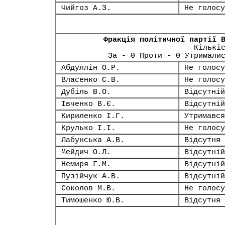
Чийгоз А.З.
Не голосу
Фракція політичної партії 
Кількі
За - 0 Проти - 0 Утримали
Абдуллін О.Р.
Не голосу
Власенко С.В.
Не голосу
Дубіль В.О.
Відсутній
Івченко В.Є.
Відсутній
Кириленко І.Г.
Утримався
Крулько І.І.
Не голосу
Лабунська А.В.
Відсутня
Мейдич О.Л.
Відсутній
Немиря Г.М.
Відсутній
Пузійчук А.В.
Відсутній
Соколов М.В.
Не голосу
Тимошенко Ю.В.
Відсутня