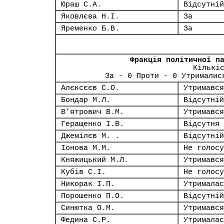
Юраш С.А.
Відсутній
Яковлєва Н.І.
За
Яременко Б.В.
За
Фракція політичної п
Кількі
За - 0 Проти - 0 Утрималис
Алєксєєв С.О.
Утримався
Бондар М.Л.
Відсутній
В’ятрович В.М.
Утримався
Геращенко І.В.
Відсутня
Джемілєв М. .
Відсутній
Іонова М.М.
Не голосу
Княжицький М.Л.
Утримався
Кубів С.І.
Не голосу
Никорак І.П.
Утрималас
Порошенко П.О.
Відсутній
Синютка О.М.
Утримався
Федина С.Р.
Утрималас