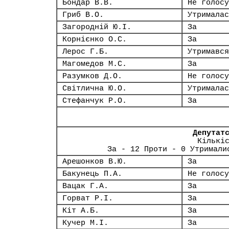
Бондар В.В.
Не голосу
Гриб В.О.
Утрималас
Загородній Ю.І.
За
Корнієнко О.С.
За
Лерос Г.Б.
Утримався
Магомедов М.С.
За
Разумков Д.О.
Не голосу
Світлична Ю.О.
Утрималас
Стефанчук Р.О.
За
Депутат
Кількі
За - 12 Проти - 0 Утримали
Арешонков В.Ю.
За
Бакунець П.А.
Не голосу
Вацак Г.А.
За
Горват Р.І.
За
Кіт А.Б.
За
Кучер М.І.
За