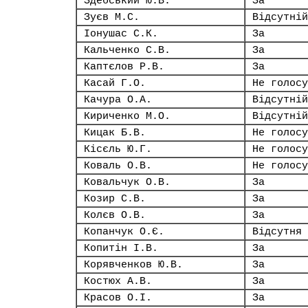
Здебський Ю.В.
За
Зуєв М.С.
Відсутній
Іонушас С.К.
За
Кальченко С.В.
За
Каптєлов Р.В.
За
Касай Г.О.
Не голосу
Качура О.А.
Відсутній
Кириченко М.О.
Відсутній
Кицак Б.В.
Не голосу
Кісєль Ю.Г.
Не голосу
Коваль О.В.
Не голосу
Ковальчук О.В.
За
Козир С.В.
За
Колєв О.В.
За
Копанчук О.Є.
Відсутня
Копитін І.В.
За
Корявченков Ю.В.
За
Костюх А.В.
За
Красов О.І.
За