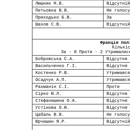
Люшняк М.В.
Відсутній
Петьовка В.В.
Не голосу
Приходько Б.В.
За
Шахов С.В.
Відсутній
Фракція пол
Кількі
За - 0 Проти - 2 Утрималис
Бобровська С.А.
Відсутня
Васильченко Г.І.
Відсутня
Костенко Р.В.
Утримався
Осадчук А.П.
Утримався
Рахманін С.І.
Проти
Сірко Ю.Л.
Відсутня
Стефанишина О.А.
Відсутня
Устінова О.Ю.
Відсутня
Цабаль В.В.
Не голосу
Юрчишин Я.Р.
Відсутній