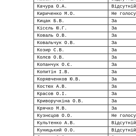
Качура О.А.
Відсутній
Кириченко М.О.
Не голосу
Кицак Б.В.
За
Кісєль Ю.Г.
За
Коваль О.В.
За
Ковальчук О.В.
За
Козир С.В.
За
Колєв О.В.
За
Копанчук О.Є.
За
Копитін І.В.
За
Корявченков Ю.В.
За
Костюх А.В.
За
Красов О.І.
За
Криворучкіна О.В.
За
Крячко М.В.
За
Кузнєцов О.О.
Не голосу
Культенко А.В.
Відсутній
Куницький О.О.
Відсутній