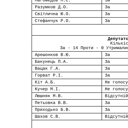
Магомедов М.С.
За
Разумков Д.О.
За
Світлична Ю.О.
За
Стефанчук Р.О.
За
Депутат
Кількі
За - 14 Проти - 0 Утримали
Арешонков В.Ю.
За
Бакунець П.А.
За
Вацак Г.А.
За
Горват Р.І.
За
Кіт А.Б.
Не голосу
Кучер М.І.
Не голосу
Люшняк М.В.
Відсутній
Петьовка В.В.
За
Приходько Б.В.
За
Шахов С.В.
Відсутній