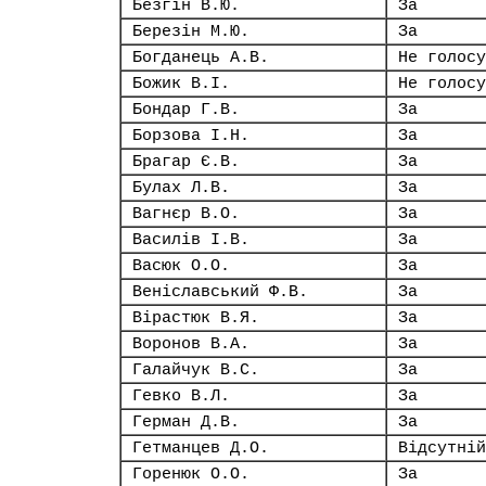
Безгін В.Ю.
За
Березін М.Ю.
За
Богданець А.В.
Не голосу
Божик В.І.
Не голосу
Бондар Г.В.
За
Борзова І.Н.
За
Брагар Є.В.
За
Булах Л.В.
За
Вагнєр В.О.
За
Василів І.В.
За
Васюк О.О.
За
Веніславський Ф.В.
За
Вірастюк В.Я.
За
Воронов В.А.
За
Галайчук В.С.
За
Гевко В.Л.
За
Герман Д.В.
За
Гетманцев Д.О.
Відсутній
Горенюк О.О.
За