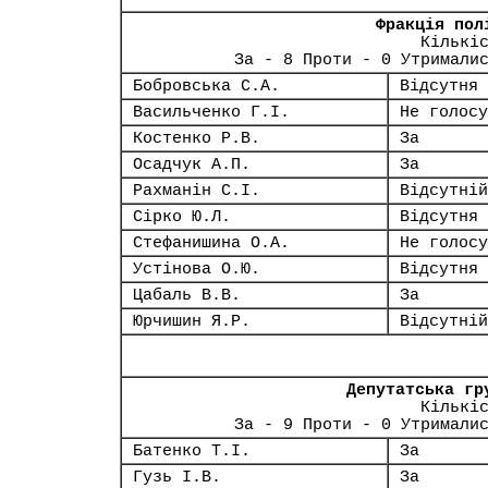
Фракція пол
Кількі
За - 8 Проти - 0 Утримали
Бобровська С.А.
Відсутня
Васильченко Г.І.
Не голосу
Костенко Р.В.
За
Осадчук А.П.
За
Рахманін С.І.
Відсутній
Сірко Ю.Л.
Відсутня
Стефанишина О.А.
Не голосу
Устінова О.Ю.
Відсутня
Цабаль В.В.
За
Юрчишин Я.Р.
Відсутній
Депутатська гр
Кількі
За - 9 Проти - 0 Утримали
Батенко Т.І.
За
Гузь І.В.
За