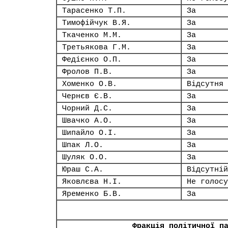
Тарасенко Т.П.
За
Тимофійчук В.Я.
За
Ткаченко М.М.
За
Третьякова Г.М.
За
Федієнко О.П.
За
Фролов П.В.
За
Хоменко О.В.
Відсутня
Чернєв Є.В.
За
Чорний Д.С.
За
Швачко А.О.
За
Шипайло О.І.
За
Шпак Л.О.
За
Шуляк О.О.
За
Юраш С.А.
Відсутній
Яковлєва Н.І.
Не голосу
Яременко Б.В.
За
Фракція політичної п