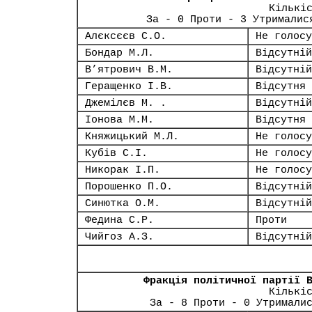
Кількі
За - 0 Проти - 3 Утрималис
Алєксєєв С.О.
Не голосу
Бондар М.Л.
Відсутній
В’ятрович В.М.
Відсутній
Геращенко І.В.
Відсутня
Джемілєв М. .
Відсутній
Іонова М.М.
Відсутня
Княжицький М.Л.
Не голосу
Кубів С.І.
Не голосу
Никорак І.П.
Не голосу
Порошенко П.О.
Відсутній
Синютка О.М.
Відсутній
Федина С.Р.
Проти
Чийгоз А.З.
Відсутній
Фракція політичної партії 
Кількі
За - 8 Проти - 0 Утримали