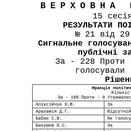
ВЕРХОВНА 
15 сесі
РЕЗУЛЬТАТИ ПО
№ 21 від 29
Сигнальне голосува
публічні з
За - 228 Проти 
голосували 
Рішен
Фракція політи
Кількіс
За - 160 Проти - 0 Утримали
Аліксійчук О.В.
За
Арахамія Д.Г.
Відсутній
Бабак С.В.
Не голосу
Бакумов О.С.
За