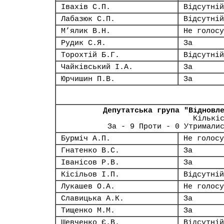
Івахів С.П.
Відсутній
Лабазюк С.П.
Відсутній
М’ялик В.Н.
Не голосу
Рудик С.Я.
За
Торохтій Б.Г.
Відсутній
Чайківський І.А.
За
Юрчишин П.В.
За
Депутатська група "Відновл
Кількі
За - 9 Проти - 0 Утримали
Бурміч А.П.
Не голосу
Гнатенко В.С.
За
Іванісов Р.В.
За
Кісільов І.П.
Відсутній
Лукашев О.А.
Не голосу
Славицька А.К.
За
Тищенко М.М.
За
Шевченко Є.В.
Відсутній