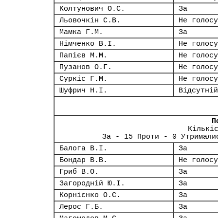
Колтунович О.С.
За
Льовочкін С.В.
Не голосу
Мамка Г.М.
За
Німченко В.І.
Не голосу
Папієв М.М.
Не голосу
Пузанов О.Г.
Не голосу
Суркіс Г.М.
Не голосу
Шуфрич Н.І.
Відсутній
П
Кількі
За - 15 Проти - 0 Утримали
Балога В.І.
За
Бондар В.В.
Не голосу
Гриб В.О.
За
Загородній Ю.І.
За
Корнієнко О.С.
За
Лерос Г.Б.
За