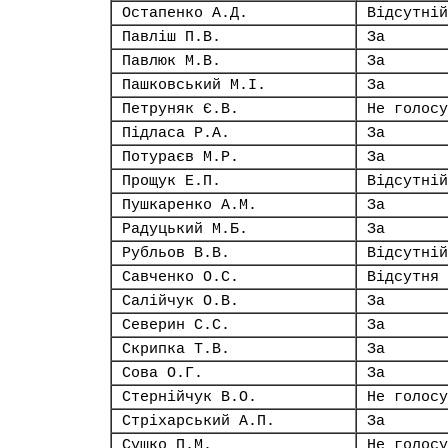
Остапенко А.Д.
Відсутній
Павліш П.В.
За
Павлюк М.В.
За
Пашковський М.І.
За
Петруняк Є.В.
Не голосу
Підласа Р.А.
За
Потураєв М.Р.
За
Прощук Е.П.
Відсутній
Пушкаренко А.М.
За
Радуцький М.Б.
За
Рубльов В.В.
Відсутній
Савченко О.С.
Відсутня
Салійчук О.В.
За
Северин С.С.
За
Скрипка Т.В.
За
Сова О.Г.
За
Стернійчук В.О.
Не голосу
Стріхарський А.П.
За
Сушко П.М.
Не голосу