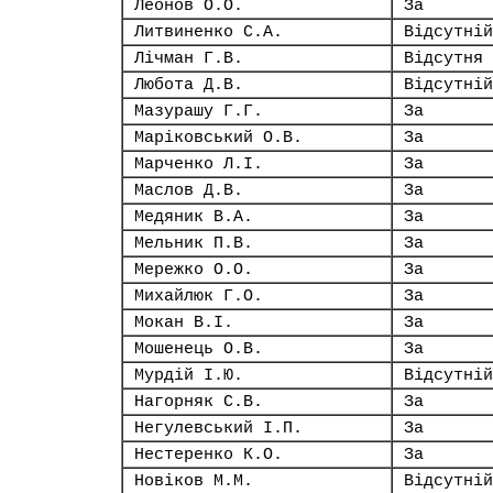
Леонов О.О.
За
Литвиненко С.А.
Відсутній
Лічман Г.В.
Відсутня
Любота Д.В.
Відсутній
Мазурашу Г.Г.
За
Маріковський О.В.
За
Марченко Л.І.
За
Маслов Д.В.
За
Медяник В.А.
За
Мельник П.В.
За
Мережко О.О.
За
Михайлюк Г.О.
За
Мокан В.І.
За
Мошенець О.В.
За
Мурдій І.Ю.
Відсутній
Нагорняк С.В.
За
Негулевський І.П.
За
Нестеренко К.О.
За
Новіков М.М.
Відсутній