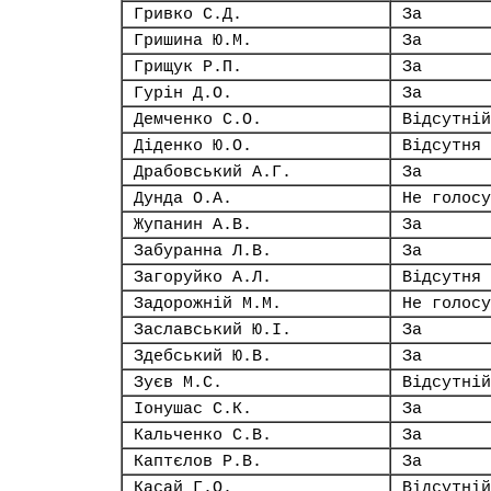
Гривко С.Д.
За
Гришина Ю.М.
За
Грищук Р.П.
За
Гурін Д.О.
За
Демченко С.О.
Відсутній
Діденко Ю.О.
Відсутня
Драбовський А.Г.
За
Дунда О.А.
Не голосу
Жупанин А.В.
За
Забуранна Л.В.
За
Загоруйко А.Л.
Відсутня
Задорожній М.М.
Не голосу
Заславський Ю.І.
За
Здебський Ю.В.
За
Зуєв М.С.
Відсутній
Іонушас С.К.
За
Кальченко С.В.
За
Каптєлов Р.В.
За
Касай Г.О.
Відсутній