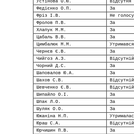
Устінова О.Ю.
Відсутня
Федієнко О.П.
За
Фріз І.В.
Не голосу
Фролов П.В.
За
Хлапук М.М.
За
Цабаль В.В.
За
Цимбалюк М.М.
Утримався
Чернєв Є.В.
За
Чийгоз А.З.
Відсутній
Чорний Д.С.
За
Шаповалов Ю.А.
За
Шахов С.В.
Відсутній
Шевченко Є.В.
Відсутній
Шипайло О.І.
За
Шпак Л.О.
За
Шуляк О.О.
За
Южаніна Н.П.
Утрималас
Юраш С.А.
Відсутній
Юрчишин П.В.
За