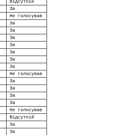
Відсутній
За
Не голосував
За
За
За
За
.
За
За
За
Не голосував
За
За
За
За
Не голосував
Відсутній
За
За