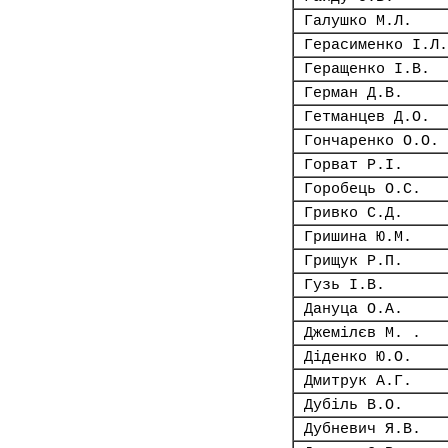
Галушко М.Л.
Герасименко І.Л.
Геращенко І.В.
Герман Д.В.
Гетманцев Д.О.
Гончаренко О.О.
Горват Р.І.
Горобець О.С.
Гривко С.Д.
Гришина Ю.М.
Грищук Р.П.
Гузь І.В.
Дануца О.А.
Джемілєв М. .
Діденко Ю.О.
Дмитрук А.Г.
Дубіль В.О.
Дубневич Я.В.