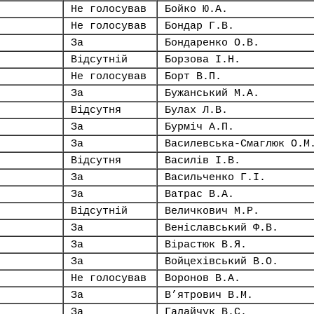
Не голосував
Бойко Ю.А.
Не голосував
Бондар Г.В.
За
Бондаренко О.В.
Відсутній
Борзова І.Н.
Не голосував
Борт В.П.
За
Бужанський М.А.
Відсутня
Булах Л.В.
За
Бурміч А.П.
За
Василевська-Смаглюк О.М
Відсутня
Василів І.В.
За
Васильченко Г.І.
За
Ватрас В.А.
Відсутній
Величкович М.Р.
За
Веніславський Ф.В.
За
Вірастюк В.Я.
За
Войцехівський В.О.
Не голосував
Воронов В.А.
За
В’ятрович В.М.
За
Галайчук В.С.