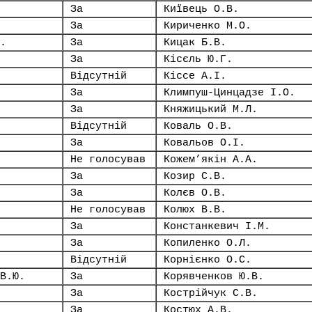
За
Київець О.В.
За
Кириченко М.О.
.
За
Кицак Б.В.
За
Кісєль Ю.Г.
Відсутній
Кіссе А.І.
За
Климпуш-Цинцадзе І.О.
За
Княжицький М.Л.
Відсутній
Коваль О.В.
За
Ковальов О.І.
Не голосував
Кожем’якін А.А.
За
Козир С.В.
За
Колєв О.В.
Не голосував
Колюх В.В.
За
Констанкевич І.М.
За
Копиленко О.Л.
Відсутній
Корнієнко О.С.
В.Ю.
За
Корявченков Ю.В.
За
Кострійчук С.В.
За
Костюх А.В.