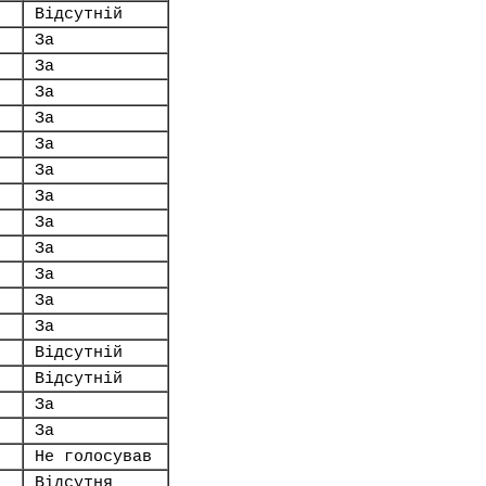
Відсутній
За
За
За
За
За
За
За
За
За
За
За
За
Відсутній
Відсутній
За
За
Не голосував
Відсутня