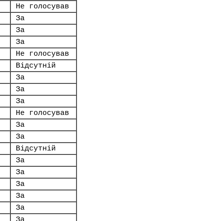
Не голосував
За
За
За
Не голосував
Відсутній
За
За
.
За
Не голосував
За
За
Відсутній
За
За
За
За
За
За