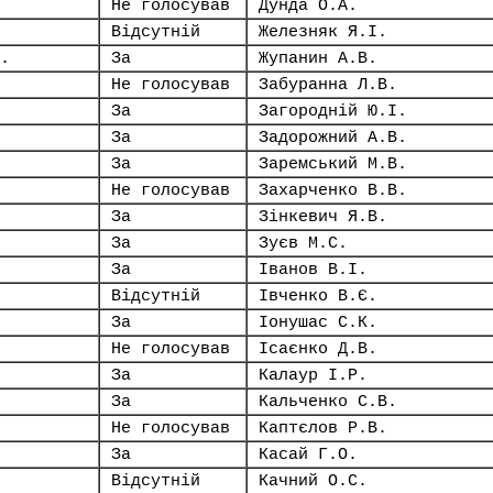
Не голосував
Дунда О.А.
Відсутній
Железняк Я.І.
.
За
Жупанин А.В.
Не голосував
Забуранна Л.В.
За
Загородній Ю.І.
За
Задорожний А.В.
За
Заремський М.В.
Не голосував
Захарченко В.В.
За
Зінкевич Я.В.
За
Зуєв М.С.
За
Іванов В.І.
Відсутній
Івченко В.Є.
За
Іонушас С.К.
Не голосував
Ісаєнко Д.В.
За
Калаур І.Р.
За
Кальченко С.В.
Не голосував
Каптєлов Р.В.
За
Касай Г.О.
Відсутній
Качний О.С.