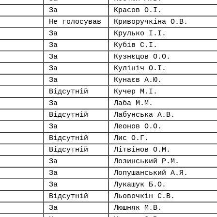
За
Красов О.І.
Не голосував
Криворучкіна О.В.
За
Крулько І.І.
За
Кубів С.І.
За
Кузнєцов О.О.
За
Кулініч О.І.
За
Кунаєв А.Ю.
Відсутній
Кучер М.І.
За
Лаба М.М.
Відсутній
Лабунська А.В.
За
Леонов О.О.
Відсутній
Лис О.Г.
Відсутній
Літвінов О.М.
За
Лозинський Р.М.
За
Лопушанський А.Я.
За
Лукашук Б.О.
Відсутній
Льовочкін С.В.
За
Люшняк М.В.