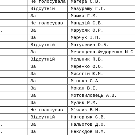
Не голосувала
Магера С.В.
Відсутній
Мазурашу Г.Г.
За
Мамка Г.М.
Не голосував
Мандзій С.В.
.
За
Марусяк О.Р.
За
Марчук І.П.
Відсутній
Матусевич О.Б.
За
Мезенцева-Федоренко М.С
Відсутній
Мельник П.В.
За
Мережко О.О.
За
Мисягін Ю.М.
За
Мінько С.А.
За
Мокан В.І.
За
Мотовиловець А.В.
За
Мулик Р.М.
Не голосував
М’ялик В.Н.
Відсутній
Нагорняк С.В.
.
За
Нальотов Д.О.
.
За
Неклюдов В.М.