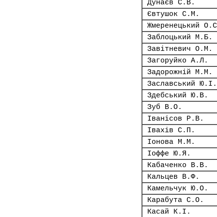
Дунаєв С.В.
Євтушок С.М.
Жмеренецький О.С
Заблоцький М.Б.
Завітневич О.М.
Загоруйко А.Л.
Задорожній М.М.
Заславський Ю.І.
Здебський Ю.В.
Зуб В.О.
Іванісов Р.В.
Івахів С.П.
Іонова М.М.
Іоффе Ю.Я.
Кабаченко В.В.
Кальцев В.Ф.
Камельчук Ю.О.
Карабута С.О.
Касай К.І.