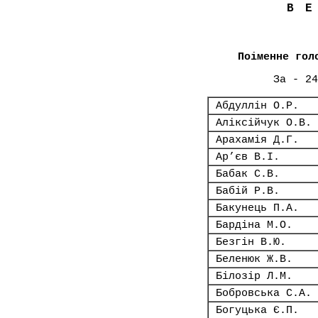
В
Поіменне гол
За - 24
Абдуллін О.Р.
Аліксійчук О.В.
Арахамія Д.Г.
Ар’єв В.І.
Бабак С.В.
Бабій Р.В.
Бакунець П.А.
Бардіна М.О.
Безгін В.Ю.
Беленюк Ж.В.
Білозір Л.М.
Бобровська С.А.
Богуцька Є.П.