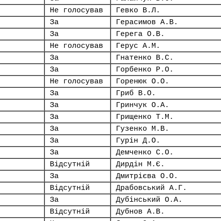
Не голосував
Гевко В.Л.
За
Герасимов А.В.
За
Герега О.В.
Не голосував
Герус А.М.
За
Гнатенко В.С.
За
Горбенко Р.О.
Не голосував
Горенюк О.О.
За
Гриб В.О.
За
Гринчук О.А.
За
Грищенко Т.М.
За
Гузенко М.В.
За
Гурін Д.О.
За
Демченко С.О.
Відсутній
Дирдін М.Є.
За
Дмитрієва О.О.
Відсутній
Драбовський А.Г.
За
Дубінський О.А.
Відсутній
Дубнов А.В.