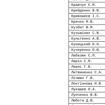
Кравчук Є.М.
Крейденко В.В.
Кривошеєв І.С.
Крячко М.В.
Кузбит Ю.М.
Кузьміних С.В.
Культенко А.В.
Куницький О.О.
Кучеренко О.Ю.
Лабазюк С.П.
Ларін С.М.
Лерос Г.Б.
Литвиненко С.А.
Лічман Г.В.
Локтіонова Н.В.
Лукашев О.А.
Лунченко В.В.
Любота Д.В.