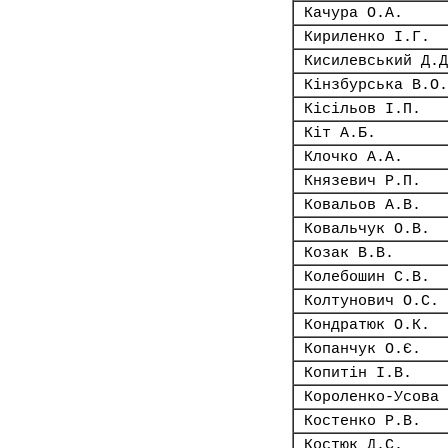
Качура О.А.
Кириленко І.Г.
Кисилевський Д.Д
Кінзбурська В.О.
Кісільов І.П.
Кіт А.Б.
Клочко А.А.
Князевич Р.П.
Ковальов А.В.
Ковальчук О.В.
Козак В.В.
Колебошин С.В.
Колтунович О.С.
Кондратюк О.К.
Копанчук О.Є.
Копитін І.В.
Короленко-Усова 
Костенко Р.В.
Костюк Д.С.