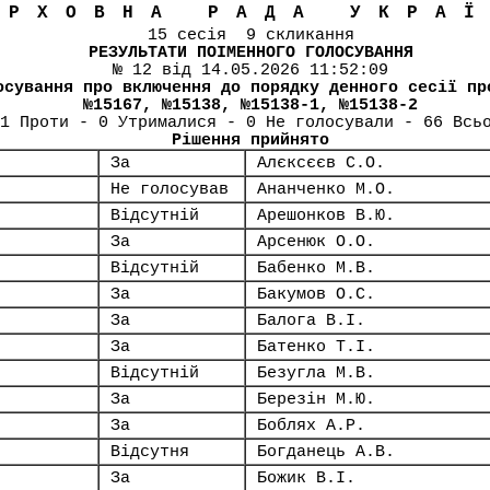
ЕРХОВНА РАДА УКРА
15 сесія 9 скликання
РЕЗУЛЬТАТИ ПОІМЕННОГО ГОЛОСУВАННЯ
№ 12 від 14.05.2026 11:52:09
осування про включення до порядку денного сесії пр
№15167, №15138, №15138-1, №15138-2
1 Проти - 0 Утрималися - 0 Не голосували - 66 Всь
Рішення прийнято
За
Алєксєєв С.О.
Не голосував
Ананченко М.О.
Відсутній
Арешонков В.Ю.
За
Арсенюк О.О.
Відсутній
Бабенко М.В.
За
Бакумов О.С.
За
Балога В.І.
За
Батенко Т.І.
Відсутній
Безугла М.В.
За
Березін М.Ю.
За
Боблях А.Р.
Відсутня
Богданець А.В.
За
Божик В.І.