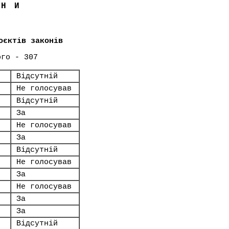
ЇНИ
оєктів законів
ого - 307
Відсутній
Не голосував
Відсутній
За
Не голосував
За
Відсутній
Не голосував
За
Не голосував
За
За
Відсутній