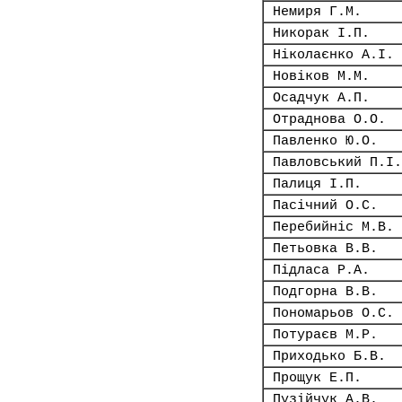
Немиря Г.М.
Никорак І.П.
Ніколаєнко А.І.
Новіков М.М.
Осадчук А.П.
Отраднова О.О.
Павленко Ю.О.
Павловський П.І.
Палиця І.П.
Пасічний О.С.
Перебийніс М.В.
Петьовка В.В.
Підласа Р.А.
Подгорна В.В.
Пономарьов О.С.
Потураєв М.Р.
Приходько Б.В.
Прощук Е.П.
Пузійчук А.В.