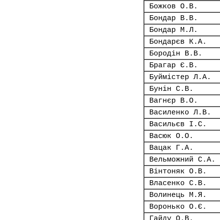
Божков О.В.
Бондар В.В.
Бондар М.Л.
Бондарєв К.А.
Бородін В.В.
Брагар Є.В.
Буймістер Л.А.
Бунін С.В.
Вагнєр В.О.
Василенко Л.В.
Васильєв І.С.
Васюк О.О.
Вацак Г.А.
Вельможний С.А.
Вінтоняк О.В.
Власенко С.В.
Волинець М.Я.
Воронько О.Є.
Гайду О.В.