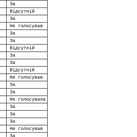
За
Відсутній
За
Не голосував
За
За
Відсутній
За
За
Відсутній
Не голосував
За
За
Не голосувала
За
За
За
Не голосував
За