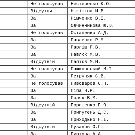
Не голосував
Нестеренко К.О.
Відсутня
Нікітіна М.В.
За
Німченко В.І.
За
Овчинникова Ю.Ю.
Не голосував
Остапенко А.Д.
За
Павленко Р.М.
За
Павліш П.В.
За
Павлюк М.В.
Відсутній
Папієв М.М.
Не голосував
Пашковський М.І.
За
Петруняк Є.В.
Не голосував
Пивоваров Є.П.
За
Піпа Н.Р.
За
Поляк В.М.
Відсутній
Порошенко П.О.
За
Припутень Д.С.
За
Приходько Н.І.
Відсутній
Пузанов О.Г.
За
Пуртова А.А.