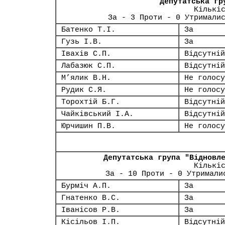
Депутатська гр
Кількі
За - 3 Проти - 0 Утримали
Батенко Т.І.
За
Гузь І.В.
За
Івахів С.П.
Відсутній
Лабазюк С.П.
Відсутній
М’ялик В.Н.
Не голосу
Рудик С.Я.
Не голосу
Торохтій Б.Г.
Відсутній
Чайківський І.А.
Відсутній
Юрчишин П.В.
Не голосу
Депутатська група "Відновл
Кількі
За - 10 Проти - 0 Утримали
Бурміч А.П.
За
Гнатенко В.С.
За
Іванісов Р.В.
За
Кісільов І.П.
Відсутній