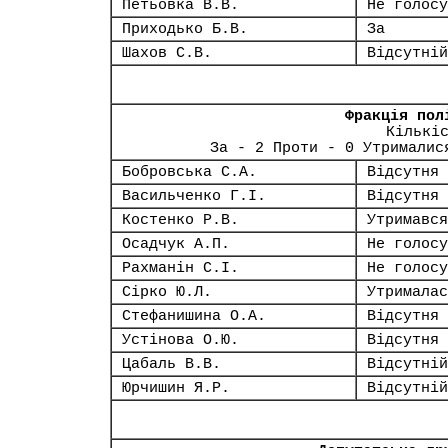
Петьовка В.В.
Не голосу
Приходько Б.В.
За
Шахов С.В.
Відсутній
Фракція пол
Кількі
За - 2 Проти - 0 Утрималис
Бобровська С.А.
Відсутня
Васильченко Г.І.
Відсутня
Костенко Р.В.
Утримався
Осадчук А.П.
Не голосу
Рахманін С.І.
Не голосу
Сірко Ю.Л.
Утрималас
Стефанишина О.А.
Відсутня
Устінова О.Ю.
Відсутня
Цабаль В.В.
Відсутній
Юрчишин Я.Р.
Відсутній