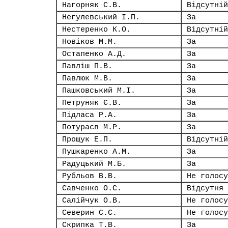
Нагорняк С.В.
Відсутній
Негулевський І.П.
За
Нестеренко К.О.
Відсутній
Новіков М.М.
За
Остапенко А.Д.
За
Павліш П.В.
За
Павлюк М.В.
За
Пашковський М.І.
За
Петруняк Є.В.
За
Підласа Р.А.
За
Потураєв М.Р.
За
Прощук Е.П.
Відсутній
Пушкаренко А.М.
За
Радуцький М.Б.
За
Рубльов В.В.
Не голосу
Савченко О.С.
Відсутня
Салійчук О.В.
Не голосу
Северин С.С.
Не голосу
Скрипка Т.В.
За