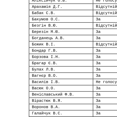
Аліксійчук О.В.
Не голосу
Арахамія Д.Г.
Відсутній
Бабак С.В.
Відсутній
Бакумов О.С.
За
Безгін В.Ю.
Відсутній
Березін М.Ю.
За
Богданець А.В.
За
Божик В.І.
Відсутній
Бондар Г.В.
За
Борзова І.Н.
За
Брагар Є.В.
За
Булах Л.В.
За
Вагнєр В.О.
За
Василів І.В.
Не голосу
Васюк О.О.
За
Веніславський Ф.В.
За
Вірастюк В.Я.
За
Воронов В.А.
За
Галайчук В.С.
За