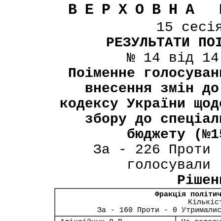
ВЕРХОВНА 
15 сесі
РЕЗУЛЬТАТИ ПО
№ 14 від 14
Поіменне голосуван
внесення змін до
кодексу України щод
збору до спеціал
бюджету (№1
За - 226 Проти 
голосували 
Рішен
Фракція політи
Кількіс
За - 160 Проти - 0 Утримали