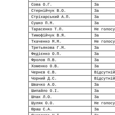
Сова О.Г.
За
Стернійчук В.О.
За
Стріхарський А.П.
За
Сушко П.М.
За
Тарасенко Т.П.
Не голосу
Тимофійчук В.Я.
За
Ткаченко М.М.
Не голосу
Третьякова Г.М.
За
Федієнко О.П.
За
Фролов П.В.
За
Хоменко О.В.
За
Чернєв Є.В.
Відсутній
Чорний Д.С.
Відсутній
Швачко А.О.
За
Шипайло О.І.
За
Шпак Л.О.
За
Шуляк О.О.
Не голосу
Юраш С.А.
За