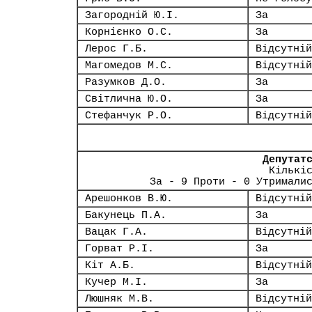
Загородній Ю.І.
За
Корнієнко О.С.
За
Лерос Г.Б.
Відсутній
Магомедов М.С.
Відсутній
Разумков Д.О.
За
Світлична Ю.О.
За
Стефанчук Р.О.
Відсутній
Депутат
Кількі
За - 9 Проти - 0 Утримали
Арешонков В.Ю.
Відсутній
Бакунець П.А.
За
Вацак Г.А.
Відсутній
Горват Р.І.
За
Кіт А.Б.
Відсутній
Кучер М.І.
За
Люшняк М.В.
Відсутній