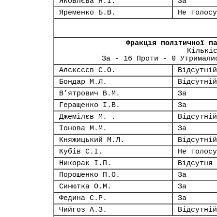
Яковлєва Н.І.
За
Яременко Б.В.
Не голосу
Фракція політичної п
Кількі
За - 16 Проти - 0 Утримали
Алєксєєв С.О.
Відсутній
Бондар М.Л.
Відсутній
В’ятрович В.М.
За
Геращенко І.В.
За
Джемілєв М. .
Відсутній
Іонова М.М.
За
Княжицький М.Л.
Відсутній
Кубів С.І.
Не голосу
Никорак І.П.
Відсутня
Порошенко П.О.
За
Синютка О.М.
За
Федина С.Р.
За
Чийгоз А.З.
Відсутній