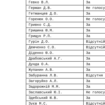
Гевко В.Л.
За
Герман Д.В.
Не голосу
Гетманцев Д.О.
За
Горенюк О.О.
Не голосу
Гривко С.Д.
За
Гришина Ю.М.
За
Грищук Р.П.
За
Гурін Д.О.
Відсутній
Демченко С.О.
Відсутній
Діденко Ю.О.
За
Драбовський А.Г.
За
Дунда О.А.
За
Жупанин А.В.
За
Забуранна Л.В.
Відсутня
Загоруйко А.Л.
За
Задорожній М.М.
За
Заславський Ю.І.
Не голосу
Здебський Ю.В.
За
Зуєв М.С.
Відсутній