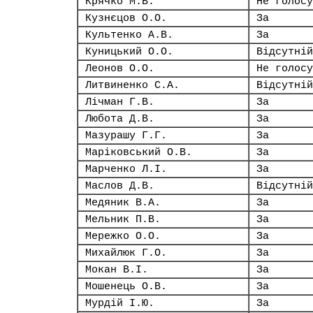
Крячко М.В.
Не голосу
Кузнєцов О.О.
За
Культенко А.В.
За
Куницький О.О.
Відсутній
Леонов О.О.
Не голосу
Литвиненко С.А.
Відсутній
Лічман Г.В.
За
Любота Д.В.
За
Мазурашу Г.Г.
За
Маріковський О.В.
За
Марченко Л.І.
За
Маслов Д.В.
Відсутній
Медяник В.А.
За
Мельник П.В.
За
Мережко О.О.
За
Михайлюк Г.О.
За
Мокан В.І.
За
Мошенець О.В.
За
Мурдій І.Ю.
За