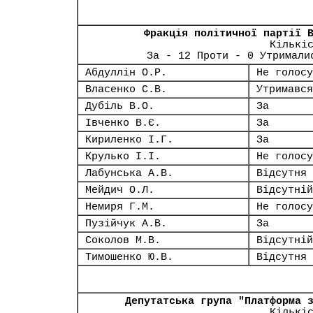
Фракція політичної партії 
Кількі
За - 12 Проти - 0 Утримали
Абдуллін О.Р.
Не голосу
Власенко С.В.
Утримався
Дубіль В.О.
За
Івченко В.Є.
За
Кириленко І.Г.
За
Крулько І.І.
Не голосу
Лабунська А.В.
Відсутня
Мейдич О.Л.
Відсутній
Немиря Г.М.
Не голосу
Пузійчук А.В.
За
Соколов М.В.
Відсутній
Тимошенко Ю.В.
Відсутня
Депутатська група "Платформа 
Кількі