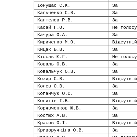
Іонушас С.К.
За
Кальченко С.В.
За
Каптєлов Р.В.
За
Касай Г.О.
Не голосу
Качура О.А.
За
Кириченко М.О.
Відсутній
Кицак Б.В.
За
Кісєль Ю.Г.
Не голосу
Коваль О.В.
За
Ковальчук О.В.
За
Козир С.В.
Відсутній
Колєв О.В.
За
Копанчук О.Є.
За
Копитін І.В.
Відсутній
Корявченков Ю.В.
За
Костюх А.В.
За
Красов О.І.
Відсутній
Криворучкіна О.В.
За