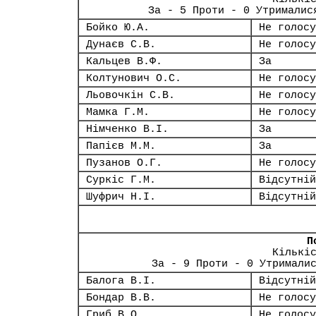
За - 5 Проти - 0 Утрималис
Бойко Ю.А.
Не голосу
Дунаєв С.В.
Не голосу
Кальцев В.Ф.
За
Колтунович О.С.
Не голосу
Льовочкін С.В.
Не голосу
Мамка Г.М.
Не голосу
Німченко В.І.
За
Папієв М.М.
За
Пузанов О.Г.
Не голосу
Суркіс Г.М.
Відсутній
Шуфрич Н.І.
Відсутній
П
Кількі
За - 9 Проти - 0 Утримали
Балога В.І.
Відсутній
Бондар В.В.
Не голосу
Гриб В.О.
Не голосу