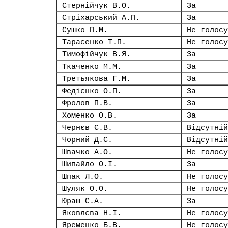
Стернійчук В.О.
За
Стріхарський А.П.
За
Сушко П.М.
Не голосу
Тарасенко Т.П.
Не голосу
Тимофійчук В.Я.
За
Ткаченко М.М.
За
Третьякова Г.М.
За
Федієнко О.П.
За
Фролов П.В.
За
Хоменко О.В.
За
Чернєв Є.В.
Відсутній
Чорний Д.С.
Відсутній
Швачко А.О.
Не голосу
Шипайло О.І.
За
Шпак Л.О.
Не голосу
Шуляк О.О.
Не голосу
Юраш С.А.
За
Яковлєва Н.І.
Не голосу
Яременко Б.В.
Не голосу