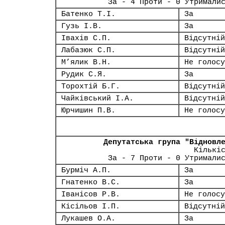
За - 4 Проти - 0 Утримали
Батенко Т.І.
За
Гузь І.В.
За
Івахів С.П.
Відсутній
Лабазюк С.П.
Відсутній
М’ялик В.Н.
Не голосу
Рудик С.Я.
За
Торохтій Б.Г.
Відсутній
Чайківський І.А.
Відсутній
Юрчишин П.В.
Не голосу
Депутатська група "Відновл
Кількі
За - 7 Проти - 0 Утримали
Бурміч А.П.
За
Гнатенко В.С.
За
Іванісов Р.В.
Не голосу
Кісільов І.П.
Відсутній
Лукашев О.А.
За