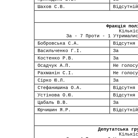
Шахов С.В.
Відсутній
Фракція пол
Кількі
За - 7 Проти - 1 Утримали
Бобровська С.А.
Відсутня
Васильченко Г.І.
За
Костенко Р.В.
За
Осадчук А.П.
Не голосу
Рахманін С.І.
Не голосу
Сірко Ю.Л.
За
Стефанишина О.А.
Відсутня
Устінова О.Ю.
Відсутня
Цабаль В.В.
За
Юрчишин Я.Р.
Відсутній
Депутатська гр
Кількі