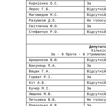
Корнієнко О.С.
За
Лерос Г.Б.
Відсутній
Магомедов М.С.
Відсутній
Разумков Д.О.
Не голосу
Світлична Ю.О.
За
Стефанчук Р.О.
Відсутній
Депутат
Кількі
За - 9 Проти - 0 Утримали
Арешонков В.Ю.
Відсутній
Бакунець П.А.
За
Вацак Г.А.
Відсутній
Горват Р.І.
За
Кіт А.Б.
Відсутній
Кучер М.І.
За
Люшняк М.В.
Відсутній
Петьовка В.В.
Не голосу
Приходько Б.В.
За