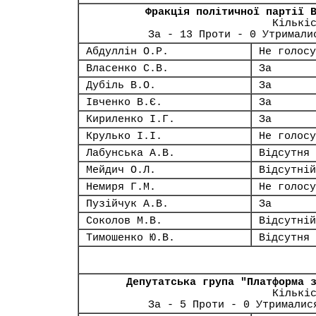
Фракція політичної партії 
Кількі
За - 13 Проти - 0 Утримали
Абдуллін О.Р.
Не голосу
Власенко С.В.
За
Дубіль В.О.
За
Івченко В.Є.
За
Кириленко І.Г.
За
Крулько І.І.
Не голосу
Лабунська А.В.
Відсутня
Мейдич О.Л.
Відсутній
Немиря Г.М.
Не голосу
Пузійчук А.В.
За
Соколов М.В.
Відсутній
Тимошенко Ю.В.
Відсутня
Депутатська група "Платформа 
Кількі
За - 5 Проти - 0 Утрималис