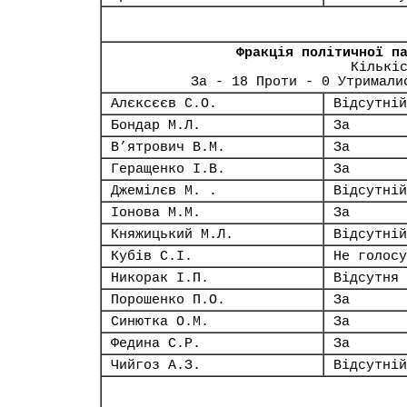
Фракція політичної п
Кількі
За - 18 Проти - 0 Утримали
Алєксєєв С.О.
Відсутній
Бондар М.Л.
За
В’ятрович В.М.
За
Геращенко І.В.
За
Джемілєв М. .
Відсутній
Іонова М.М.
За
Княжицький М.Л.
Відсутній
Кубів С.І.
Не голосу
Никорак І.П.
Відсутня
Порошенко П.О.
За
Синютка О.М.
За
Федина С.Р.
За
Чийгоз А.З.
Відсутній