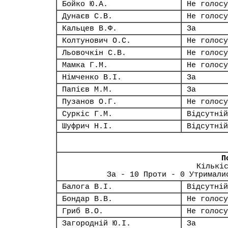
Бойко Ю.А.
Не голосу
Дунаєв С.В.
Не голосу
Кальцев В.Ф.
За
Колтунович О.С.
Не голосу
Льовочкін С.В.
Не голосу
Мамка Г.М.
Не голосу
Німченко В.І.
За
Папієв М.М.
За
Пузанов О.Г.
Не голосу
Суркіс Г.М.
Відсутній
Шуфрич Н.І.
Відсутній
П
Кількі
За - 10 Проти - 0 Утримали
Балога В.І.
Відсутній
Бондар В.В.
Не голосу
Гриб В.О.
Не голосу
Загородній Ю.І.
За