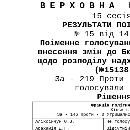
ВЕРХОВНА 
15 сесі
РЕЗУЛЬТАТИ ПО
№ 15 від 14
Поіменне голосуван
внесення змін до Б
щодо розподілу над
(№15138
За - 219 Проти 
голосували 
Рішенн
Фракція політи
Кількіс
За - 146 Проти - 0 Утримали
Аліксійчук О.В.
Не голосу
Арахамія Д.Г.
Відсутній