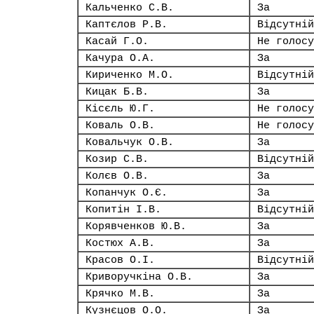
Кальченко С.В.
За
Каптєлов Р.В.
Відсутній
Касай Г.О.
Не голосу
Качура О.А.
За
Кириченко М.О.
Відсутній
Кицак Б.В.
За
Кісєль Ю.Г.
Не голосу
Коваль О.В.
Не голосу
Ковальчук О.В.
За
Козир С.В.
Відсутній
Колєв О.В.
За
Копанчук О.Є.
За
Копитін І.В.
Відсутній
Корявченков Ю.В.
За
Костюх А.В.
За
Красов О.І.
Відсутній
Криворучкіна О.В.
За
Крячко М.В.
За
Кузнєцов О.О.
За