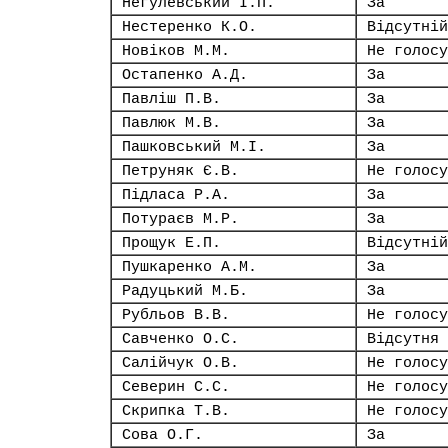
Негулевський І.П.
За
Нестеренко К.О.
Відсутній
Новіков М.М.
Не голосу
Остапенко А.Д.
За
Павліш П.В.
За
Павлюк М.В.
За
Пашковський М.І.
За
Петруняк Є.В.
Не голосу
Підласа Р.А.
За
Потураєв М.Р.
За
Прощук Е.П.
Відсутній
Пушкаренко А.М.
За
Радуцький М.Б.
За
Рубльов В.В.
Не голосу
Савченко О.С.
Відсутня
Салійчук О.В.
Не голосу
Северин С.С.
Не голосу
Скрипка Т.В.
Не голосу
Сова О.Г.
За