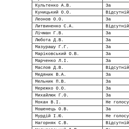
Культенко А.В.
За
Куницький О.О.
Відсутній
Леонов О.О.
За
Литвиненко С.А.
Відсутній
Лічман Г.В.
За
Любота Д.В.
За
Мазурашу Г.Г.
За
Маріковський О.В.
За
Марченко Л.І.
За
Маслов Д.В.
Відсутній
Медяник В.А.
За
Мельник П.В.
За
Мережко О.О.
За
Михайлюк Г.О.
За
Мокан В.І.
Не голосу
Мошенець О.В.
За
Мурдій І.Ю.
Не голосу
Нагорняк С.В.
Відсутній