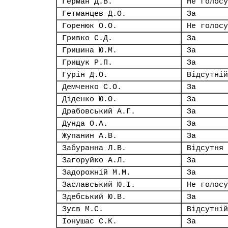
Герман Д.В.
Не голосу
Гетманцев Д.О.
За
Горенюк О.О.
Не голосу
Гривко С.Д.
За
Гришина Ю.М.
За
Грищук Р.П.
За
Гурін Д.О.
Відсутній
Демченко С.О.
За
Діденко Ю.О.
За
Драбовський А.Г.
За
Дунда О.А.
За
Жупанин А.В.
За
Забуранна Л.В.
Відсутня
Загоруйко А.Л.
За
Задорожній М.М.
За
Заславський Ю.І.
Не голосу
Здебський Ю.В.
За
Зуєв М.С.
Відсутній
Іонушас С.К.
За