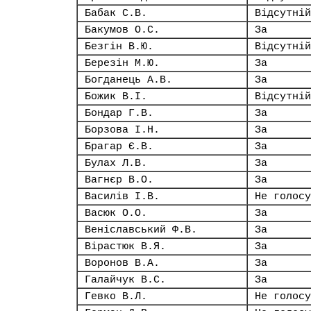
Бабак С.В.
Відсутній
Бакумов О.С.
За
Безгін В.Ю.
Відсутній
Березін М.Ю.
За
Богданець А.В.
За
Божик В.І.
Відсутній
Бондар Г.В.
За
Борзова І.Н.
За
Брагар Є.В.
За
Булах Л.В.
За
Вагнєр В.О.
За
Василів І.В.
Не голосу
Васюк О.О.
За
Веніславський Ф.В.
За
Вірастюк В.Я.
За
Воронов В.А.
За
Галайчук В.С.
За
Гевко В.Л.
Не голосу