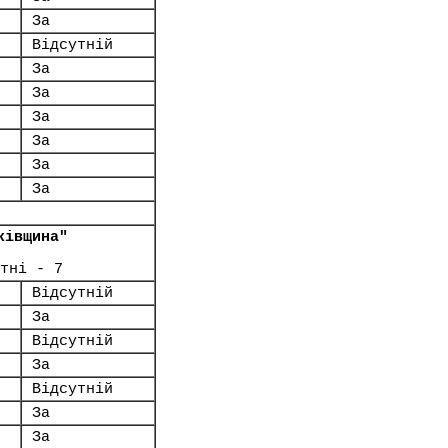
За
Відсутній
За
За
За
За
За
За
ківщина"
тні - 7
Відсутній
За
Відсутній
За
Відсутній
За
За