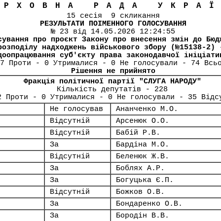
ЕРХОВНА РАДА УКРА
15 сесія 9 скликання
РЕЗУЛЬТАТИ ПОІМЕННОГО ГОЛОСУВАННЯ
№ 23 від 14.05.2026 12:24:55
сування про проєкт Закону про внесення змін до Бюд
розподілу надходжень військового збору (№15138-2) 
доопрацювання суб'єкту права законодавчої ініціати
7 Проти - 0 Утрималися - 0 Не голосували - 74 Всь
Рішення не прийнято
Фракція політичної партії "СЛУГА НАРОДУ"
Кількість депутатів - 228
2 Проти - 0 Утрималися - 0 Не голосували - 35 Відс
Не голосував
Ананченко М.О.
Відсутній
Арсенюк О.О.
Відсутній
Бабій Р.В.
За
Бардіна М.О.
Відсутній
Беленюк Ж.В.
За
Боблях А.Р.
За
Богуцька Є.П.
Відсутній
Божков О.В.
За
Бондаренко О.В.
За
Бородін В.В.