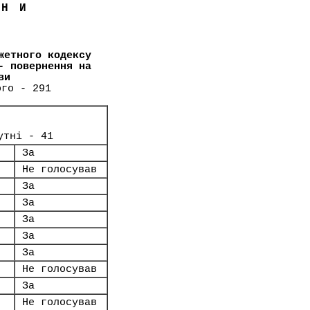
ЇНИ
жетного кодексу
- повернення на
ви
ого - 291
утні - 41
За
Не голосував
За
За
За
За
За
Не голосував
За
Не голосував