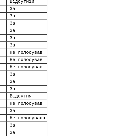
Відсутній
За
За
За
За
За
За
Не голосував
Не голосував
Не голосував
За
За
За
Відсутня
Не голосував
За
Не голосувала
За
За