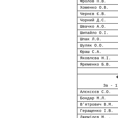
Фролов П.В.
Хоменко О.В.
Чернєв Є.В.
Чорний Д.С.
Швачко А.О.
Шипайло О.І.
Шпак Л.О.
Шуляк О.О.
Юраш С.А.
Яковлєва Н.І.
Яременко Б.В.
За - 1
Алєксєєв С.О.
Бондар М.Л.
В’ятрович В.М.
Геращенко І.В.
Джемілєв М. .