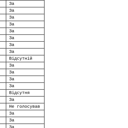
За
За
.
За
За
За
За
За
За
Відсутній
За
За
За
За
Відсутня
За
Не голосував
За
За
За