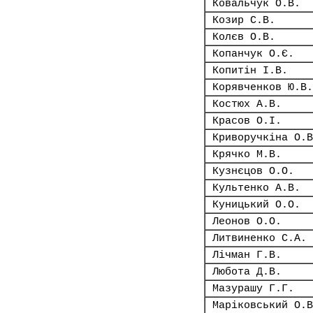
Ковальчук О.В.
Козир С.В.
Колєв О.В.
Копанчук О.Є.
Копитін І.В.
Корявченков Ю.В.
Костюх А.В.
Красов О.І.
Криворучкіна О.В
Крячко М.В.
Кузнєцов О.О.
Культенко А.В.
Куницький О.О.
Леонов О.О.
Литвиненко С.А.
Лічман Г.В.
Любота Д.В.
Мазурашу Г.Г.
Маріковський О.В