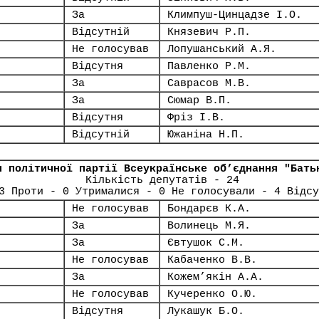
За
Климпуш-Цинцадзе І.О.
Відсутній
Князевич Р.П.
Не голосував
Лопушанський А.Я.
Відсутня
Павленко Р.М.
За
Саврасов М.В.
За
Сюмар В.П.
Відсутня
Фріз І.В.
Відсутній
Южаніна Н.П.
я політичної партії Всеукраїнське об’єднання "Бать
Кількість депутатів - 24
3 Проти - 0 Утрималися - 0 Не голосували - 4 Відсу
Не голосував
Бондарєв К.А.
За
Волинець М.Я.
За
Євтушок С.М.
Не голосував
Кабаченко В.В.
За
Кожем’якін А.А.
Не голосував
Кучеренко О.Ю.
Відсутня
Лукашук Б.О.