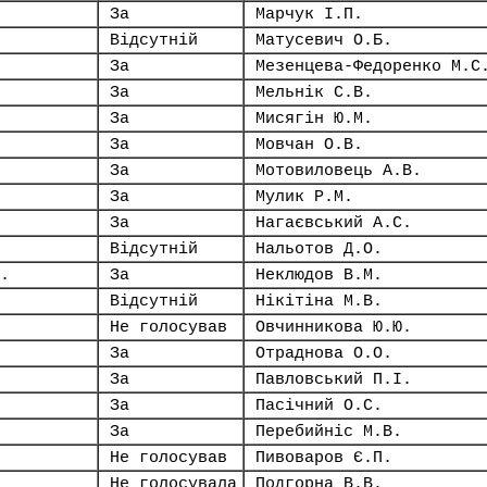
За
Марчук І.П.
Відсутній
Матусевич О.Б.
За
Мезенцева-Федоренко М.С
За
Мельнік С.В.
За
Мисягін Ю.М.
За
Мовчан О.В.
За
Мотовиловець А.В.
За
Мулик Р.М.
За
Нагаєвський А.С.
Відсутній
Нальотов Д.О.
.
За
Неклюдов В.М.
Відсутній
Нікітіна М.В.
Не голосував
Овчинникова Ю.Ю.
За
Отраднова О.О.
За
Павловський П.І.
За
Пасічний О.С.
За
Перебийніс М.В.
Не голосував
Пивоваров Є.П.
Не голосувала
Подгорна В.В.