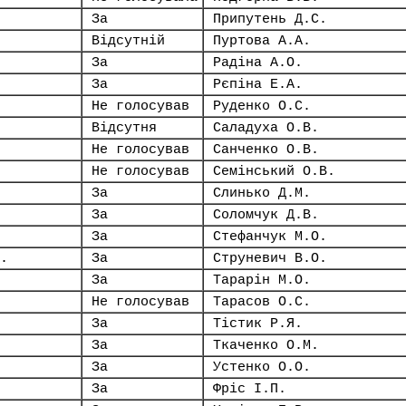
За
Припутень Д.С.
Відсутній
Пуртова А.А.
За
Радіна А.О.
За
Рєпіна Е.А.
Не голосував
Руденко О.С.
Відсутня
Саладуха О.В.
Не голосував
Санченко О.В.
Не голосував
Семінський О.В.
За
Слинько Д.М.
За
Соломчук Д.В.
За
Стефанчук М.О.
.
За
Струневич В.О.
За
Тарарін М.О.
Не голосував
Тарасов О.С.
За
Тістик Р.Я.
За
Ткаченко О.М.
За
Устенко О.О.
За
Фріс І.П.