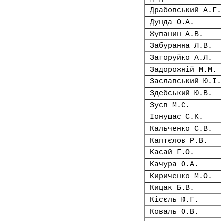
Драбовський А.Г.
Дунда О.А.
Жупанин А.В.
Забуранна Л.В.
Загоруйко А.Л.
Задорожній М.М.
Заславський Ю.І.
Здебський Ю.В.
Зуєв М.С.
Іонушас С.К.
Кальченко С.В.
Каптєлов Р.В.
Касай Г.О.
Качура О.А.
Кириченко М.О.
Кицак Б.В.
Кісєль Ю.Г.
Коваль О.В.