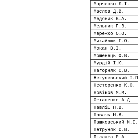
Марченко Л.І.
Маслов Д.В.
Медяник В.А.
Мельник П.В.
Мережко О.О.
Михайлюк Г.О.
Мокан В.І.
Мошенець О.В.
Мурдій І.Ю.
Нагорняк С.В.
Негулевський І.П
Нестеренко К.О.
Новіков М.М.
Остапенко А.Д.
Павліш П.В.
Павлюк М.В.
Пашковський М.І.
Петруняк Є.В.
Підласа Р.А.