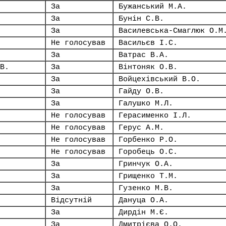
За
Бужанський М.А.
За
Бунін С.В.
За
Василевська-Смаглюк О.М
Не голосував
Васильєв І.С.
За
Ватрас В.А.
В.
За
Вінтоняк О.В.
За
Войцехівський В.О.
За
Гайду О.В.
За
Галушко М.Л.
Не голосував
Герасименко І.Л.
Не голосував
Герус А.М.
Не голосував
Горбенко Р.О.
Не голосував
Горобець О.С.
За
Гринчук О.А.
За
Грищенко Т.М.
За
Гузенко М.В.
Відсутній
Дануца О.А.
За
Дирдін М.Є.
За
Дмитрієва О.О.