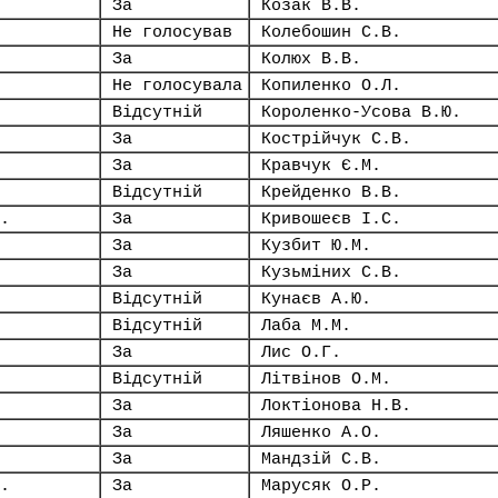
За
Козак В.В.
Не голосував
Колебошин С.В.
За
Колюх В.В.
Не голосувала
Копиленко О.Л.
Відсутній
Короленко-Усова В.Ю.
За
Кострійчук С.В.
За
Кравчук Є.М.
Відсутній
Крейденко В.В.
.
За
Кривошеєв І.С.
За
Кузбит Ю.М.
За
Кузьміних С.В.
Відсутній
Кунаєв А.Ю.
Відсутній
Лаба М.М.
За
Лис О.Г.
Відсутній
Літвінов О.М.
За
Локтіонова Н.В.
За
Ляшенко А.О.
За
Мандзій С.В.
.
За
Марусяк О.Р.