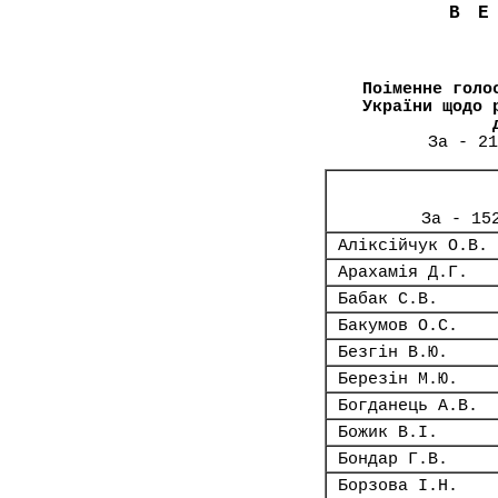
В
Поіменне голо
України щодо 
За - 21
За - 15
Аліксійчук О.В.
Арахамія Д.Г.
Бабак С.В.
Бакумов О.С.
Безгін В.Ю.
Березін М.Ю.
Богданець А.В.
Божик В.І.
Бондар Г.В.
Борзова І.Н.