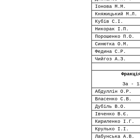
Іонова М.М.
Княжицький М.Л.
Кубів С.І.
Никорак І.П.
Порошенко П.О.
Синютка О.М.
Федина С.Р.
Чийгоз А.З.
Фракці
За - 1
Абдуллін О.Р.
Власенко С.В.
Дубіль В.О.
Івченко В.Є.
Кириленко І.Г.
Крулько І.І.
Лабунська А.В.