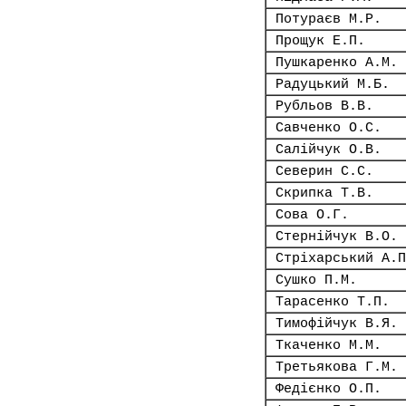
Потураєв М.Р.
Прощук Е.П.
Пушкаренко А.М.
Радуцький М.Б.
Рубльов В.В.
Савченко О.С.
Салійчук О.В.
Северин С.С.
Скрипка Т.В.
Сова О.Г.
Стернійчук В.О.
Стріхарський А.П
Сушко П.М.
Тарасенко Т.П.
Тимофійчук В.Я.
Ткаченко М.М.
Третьякова Г.М.
Федієнко О.П.