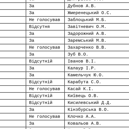
За
Дубнов А.В.
За
Жмеренецький О.С.
Не голосував
Заблоцький М.Б.
Відсутня
Завітневич О.М.
За
Задорожний А.В.
За
Заремський М.В.
Не голосував
Захарченко В.В.
За
Зуб В.О.
Відсутній
Іванов В.І.
За
Калаур І.Р.
За
Камельчук Ю.О.
Відсутній
Карабута С.О.
Не голосував
Касай К.І.
Відсутній
Київець О.В.
Відсутній
Кисилевський Д.Д.
За
Кінзбурська В.О.
Не голосував
Клочко А.А.
За
Ковальов А.В.