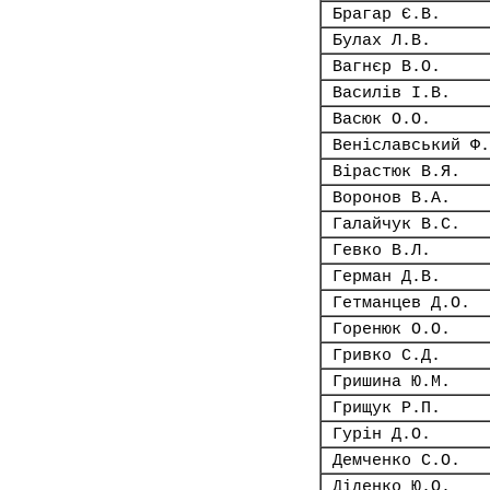
Брагар Є.В.
Булах Л.В.
Вагнєр В.О.
Василів І.В.
Васюк О.О.
Веніславський Ф.
Вірастюк В.Я.
Воронов В.А.
Галайчук В.С.
Гевко В.Л.
Герман Д.В.
Гетманцев Д.О.
Горенюк О.О.
Гривко С.Д.
Гришина Ю.М.
Грищук Р.П.
Гурін Д.О.
Демченко С.О.
Діденко Ю.О.