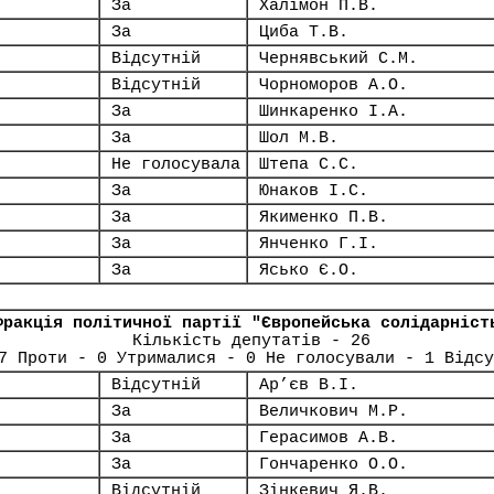
За
Халімон П.В.
За
Циба Т.В.
Відсутній
Чернявський С.М.
Відсутній
Чорноморов А.О.
За
Шинкаренко І.А.
За
Шол М.В.
Не голосувала
Штепа С.С.
За
Юнаков І.С.
За
Якименко П.В.
За
Янченко Г.І.
За
Ясько Є.О.
Фракція політичної партії "Європейська солідарніст
Кількість депутатів - 26
7 Проти - 0 Утрималися - 0 Не голосували - 1 Відсу
Відсутній
Ар’єв В.І.
За
Величкович М.Р.
За
Герасимов А.В.
За
Гончаренко О.О.
Відсутній
Зінкевич Я.В.