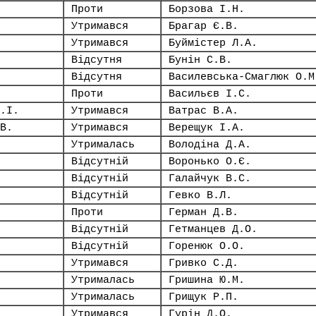
Проти
Борзова І.Н.
Утримався
Брагар Є.В.
Утримався
Буймістер Л.А.
Відсутня
Бунін С.В.
Відсутня
Василевська-Смаглюк О.М
Проти
Васильєв І.С.
.І.
Утримався
Ватрас В.А.
В.
Утримався
Верещук І.А.
Утрималась
Володіна Д.А.
Відсутній
Воронько О.Є.
Відсутній
Галайчук В.С.
Відсутній
Гевко В.Л.
Проти
Герман Д.В.
Відсутній
Гетманцев Д.О.
Відсутній
Горенюк О.О.
Утримався
Гривко С.Д.
Утрималась
Гришина Ю.М.
Утрималась
Грищук Р.П.
Утримався
Гурін Д.О.