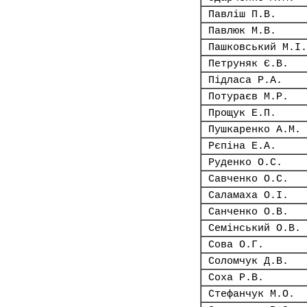
Павліш П.В.
Павлюк М.В.
Пашковський М.І.
Петруняк Є.В.
Підласа Р.А.
Потураєв М.Р.
Прощук Е.П.
Пушкаренко А.М.
Рєпіна Е.А.
Руденко О.С.
Савченко О.С.
Саламаха О.І.
Санченко О.В.
Семінський О.В.
Сова О.Г.
Соломчук Д.В.
Соха Р.В.
Стефанчук М.О.