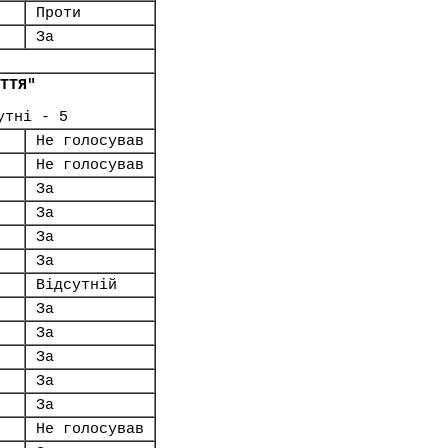
Проти
За
ТТЯ"
утні - 5
Не голосував
Не голосував
За
За
За
За
Відсутній
За
За
За
За
За
Не голосував