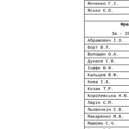
Янченко Г.І.
Ясько Є.О.
Фра
За - 2
Абрамович І.О.
Борт В.П.
Волошин О.А.
Дунаєв С.В.
Іоффе Ю.Я.
Кальцев В.Ф.
Кива І.В.
Козак Т.Р.
Королевська Н.Ю.
Ларін С.М.
Льовочкін С.В.
Макаренко М.В.
Мамоян С.Ч.