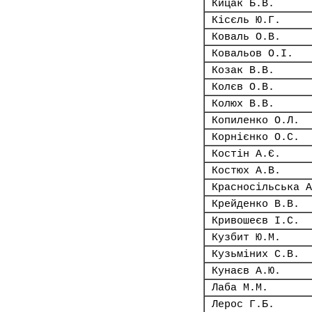
Кицак Б.В.
Кісєль Ю.Г.
Коваль О.В.
Ковальов О.І.
Козак В.В.
Колєв О.В.
Колюх В.В.
Копиленко О.Л.
Корнієнко О.С.
Костін А.Є.
Костюх А.В.
Красносільська А
Крейденко В.В.
Кривошеєв І.С.
Кузбит Ю.М.
Кузьміних С.В.
Кунаєв А.Ю.
Лаба М.М.
Лерос Г.Б.