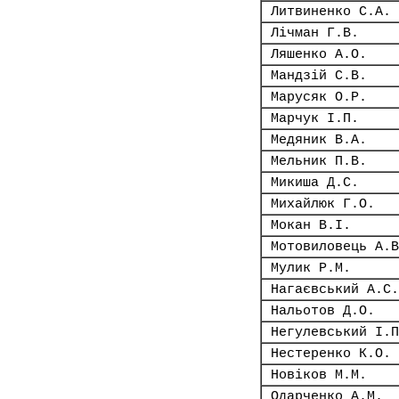
Литвиненко С.А.
Лічман Г.В.
Ляшенко А.О.
Мандзій С.В.
Марусяк О.Р.
Марчук І.П.
Медяник В.А.
Мельник П.В.
Микиша Д.С.
Михайлюк Г.О.
Мокан В.І.
Мотовиловець А.В
Мулик Р.М.
Нагаєвський А.С.
Нальотов Д.О.
Негулевський І.П
Нестеренко К.О.
Новіков М.М.
Одарченко А.М.