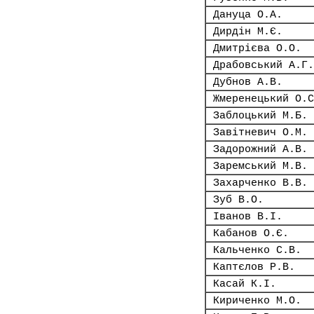
Дануца О.А.
Дирдін М.Є.
Дмитрієва О.О.
Драбовський А.Г.
Дубнов А.В.
Жмеренецький О.С
Заблоцький М.Б.
Завітневич О.М.
Задорожний А.В.
Заремський М.В.
Захарченко В.В.
Зуб В.О.
Іванов В.І.
Кабанов О.Є.
Кальченко С.В.
Каптєлов Р.В.
Касай К.І.
Кириченко М.О.