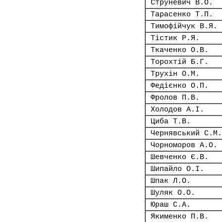
Струневич В.О.
Тарасенко Т.П.
Тимофійчук В.Я.
Тістик Р.Я.
Ткаченко О.В.
Торохтій Б.Г.
Трухін О.М.
Федієнко О.П.
Фролов П.В.
Холодов А.І.
Циба Т.В.
Чернявський С.М.
Чорноморов А.О.
Шевченко Є.В.
Шипайло О.І.
Шпак Л.О.
Шуляк О.О.
Юраш С.А.
Якименко П.В.