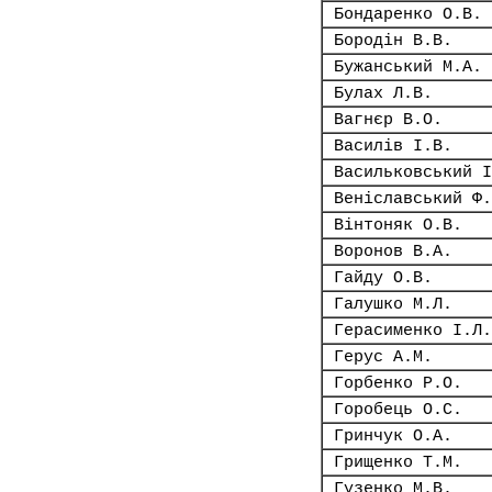
Бондаренко О.В.
Бородін В.В.
Бужанський М.А.
Булах Л.В.
Вагнєр В.О.
Василів І.В.
Васильковський І
Веніславський Ф.
Вінтоняк О.В.
Воронов В.А.
Гайду О.В.
Галушко М.Л.
Герасименко І.Л.
Герус А.М.
Горбенко Р.О.
Горобець О.С.
Гринчук О.А.
Грищенко Т.М.
Гузенко М.В.