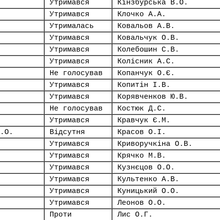
Утримався
Кінзбурська В.О.
Утримався
Клочко А.А.
Утрималась
Ковальов А.В.
Утримався
Ковальчук О.В.
Утримався
Колебошин С.В.
Утримався
Колісник А.С.
Не голосував
Копанчук О.Є.
Утримався
Копитін І.В.
Утримався
Корявченков Ю.В.
Не голосував
Костюк Д.С.
Утримався
Кравчук Є.М.
.О.
Відсутня
Красов О.І.
Утримався
Криворучкіна О.В.
Утримався
Крячко М.В.
Утримався
Кузнєцов О.О.
Утримався
Культенко А.В.
Утримався
Куницький О.О.
Утримався
Леонов О.О.
Проти
Лис О.Г.