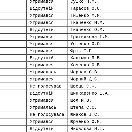
Утримався
Сушко П.М.
Відсутній
Тарасов О.С.
Утримався
Тищенко М.М.
Утримався
Ткаченко М.М.
Відсутній
Ткаченко О.М.
Утримався
Третьякова Г.М.
Утримався
Устенко О.О.
Утримався
Фріс І.П.
Відсутній
Халімон П.В.
Утримався
Хоменко О.В.
Утрималась
Чернєв Є.В.
Утримався
Чорний Д.С.
Не голосував
Швець С.Ф.
Відсутній
Шинкаренко І.А.
Утримався
Шол М.В.
Утрималась
Штепа С.С.
Не голосувала
Юнаков І.С.
Утримався
Юрченко О.М.
Відсутній
Яковлєва Н.І.