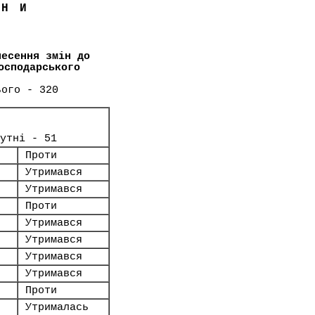
ЇНИ
несення змін до
осподарського
ього - 320
сутні - 51
Проти
Утримався
Утримався
Проти
Утримався
Утримався
Утримався
Утримався
Проти
Утрималась