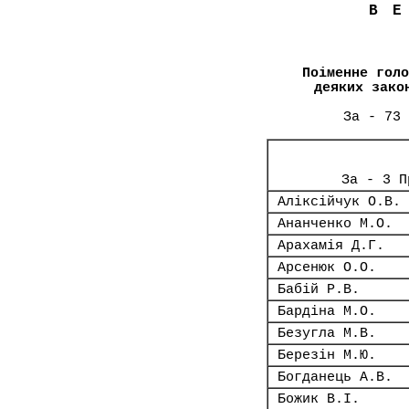
В
Поіменне голо
деяких зако
За - 73 
За - 3 П
Аліксійчук О.В.
Ананченко М.О.
Арахамія Д.Г.
Арсенюк О.О.
Бабій Р.В.
Бардіна М.О.
Безугла М.В.
Березін М.Ю.
Богданець А.В.
Божик В.І.