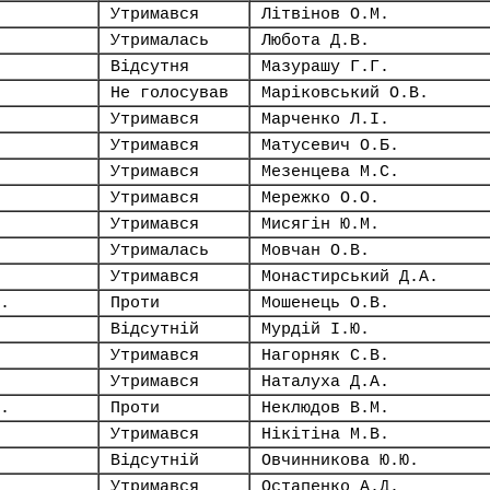
Утримався
Літвінов О.М.
Утрималась
Любота Д.В.
Відсутня
Мазурашу Г.Г.
Не голосував
Маріковський О.В.
Утримався
Марченко Л.І.
Утримався
Матусевич О.Б.
Утримався
Мезенцева М.С.
Утримався
Мережко О.О.
Утримався
Мисягін Ю.М.
Утрималась
Мовчан О.В.
Утримався
Монастирський Д.А.
.
Проти
Мошенець О.В.
Відсутній
Мурдій І.Ю.
Утримався
Нагорняк С.В.
Утримався
Наталуха Д.А.
.
Проти
Неклюдов В.М.
Утримався
Нікітіна М.В.
Відсутній
Овчинникова Ю.Ю.
Утримався
Остапенко А.Д.