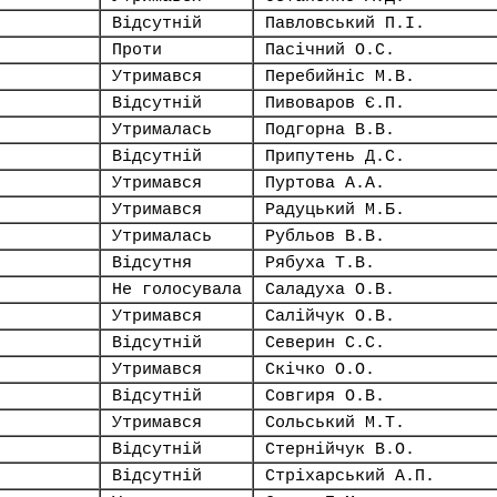
Відсутній
Павловський П.І.
Проти
Пасічний О.С.
Утримався
Перебийніс М.В.
Відсутній
Пивоваров Є.П.
Утрималась
Подгорна В.В.
Відсутній
Припутень Д.С.
Утримався
Пуртова А.А.
Утримався
Радуцький М.Б.
Утрималась
Рубльов В.В.
Відсутня
Рябуха Т.В.
Не голосувала
Саладуха О.В.
Утримався
Салійчук О.В.
Відсутній
Северин С.С.
Утримався
Скічко О.О.
Відсутній
Совгиря О.В.
Утримався
Сольський М.Т.
Відсутній
Стернійчук В.О.
Відсутній
Стріхарський А.П.