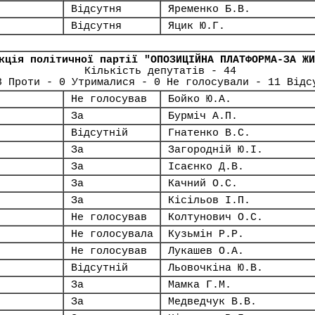
Відсутня
Яременко Б.В.
Відсутня
Яцик Ю.Г.
кція політичної партії "ОПОЗИЦІЙНА ПЛАТФОРМА-ЗА ЖИ
Кількість депутатів - 44
8 Проти - 0 Утрималися - 0 Не голосували - 11 Відс
Не голосував
Бойко Ю.А.
За
Бурміч А.П.
Відсутній
Гнатенко В.С.
За
Загородній Ю.І.
За
Ісаєнко Д.В.
За
Качний О.С.
За
Кісільов І.П.
Не голосував
Колтунович О.С.
Не голосувала
Кузьмін Р.Р.
Не голосував
Лукашев О.А.
Відсутній
Льовочкіна Ю.В.
За
Мамка Г.М.
За
Медведчук В.В.