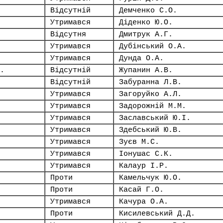
Відсутній
Демченко С.О.
Утримався
Діденко Ю.О.
Відсутня
Дмитрук А.Г.
Утримався
Дубінський О.А.
Утримався
Дунда О.А.
.
Відсутній
Жупанин А.В.
Відсутній
Забуранна Л.В.
Утримався
Загоруйко А.Л.
Утримався
Задорожній М.М.
Утримався
Заславський Ю.І.
Утримався
Здебський Ю.В.
Утримався
Зуєв М.С.
Утримався
Іонушас С.К.
Утримався
Калаур І.Р.
Проти
Камельчук Ю.О.
Проти
Касай Г.О.
Утримався
Качура О.А.
Проти
Кисилевський Д.Д.