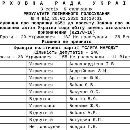
ЕРХОВНА РАДА УКРА
3 сесія 9 скликання
РЕЗУЛЬТАТИ ПОІМЕННОГО ГОЛОСУВАННЯ
№ 4 від 20.02.2020 10:10:31
сування про поправку №651 до проекту Закону про в
нодавчих актів України щодо обігу земель сільськог
призначення (№2178-10)
Проти - 29 Утрималися - 182 Не голосували - 36 Вс
Рішення не прийнято
Фракція політичної партії "СЛУГА НАРОДУ"
Кількість депутатів - 248
роти - 28 Утрималися - 155 Не голосували - 11 Від
Утримався
Аллахвердієва І.В.
Утримався
Андрійович З.М.
Утримався
Арістов Ю.Ю.
Утримався
Бабак С.В.
Утримався
Бакумов О.С.
Відсутня
Безгін В.Ю.
Утрималась
Беленюк Ж.В.
Відсутній
Боблях А.Р.
Відсутній
Богуцька Є.П.
Не голосував
Бондар Г.В.