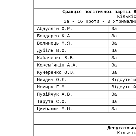
Фракція політичної партії 
Кількі
За - 16 Проти - 0 Утримали
Абдуллін О.Р.
За
Бондарєв К.А.
За
Волинець М.Я.
За
Дубіль В.О.
За
Кабаченко В.В.
За
Кожем’якін А.А.
За
Кучеренко О.Ю.
За
Мейдич О.Л.
Відсутній
Немиря Г.М.
Відсутній
Пузійчук А.В.
За
Тарута С.О.
За
Цимбалюк М.М.
За
Депутатськ
Кількі