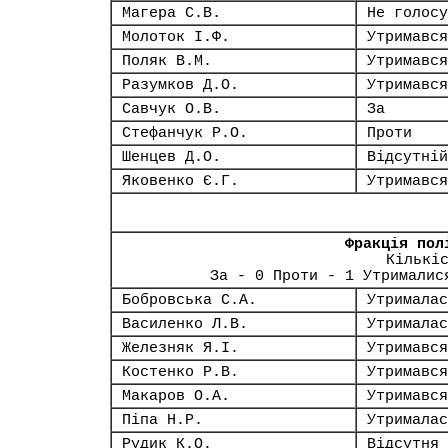
Магера С.В.
Не голосу
Молоток І.Ф.
Утримався
Поляк В.М.
Утримався
Разумков Д.О.
Утримався
Савчук О.В.
За
Стефанчук Р.О.
Проти
Шенцев Д.О.
Відсутній
Яковенко Є.Г.
Утримався
Фракція пол
Кількі
За - 0 Проти - 1 Утрималис
Бобровська С.А.
Утрималас
Василенко Л.В.
Утрималас
Железняк Я.І.
Утримався
Костенко Р.В.
Утримався
Макаров О.А.
Утримався
Піпа Н.Р.
Утрималас
Рудик К.О.
Відсутня