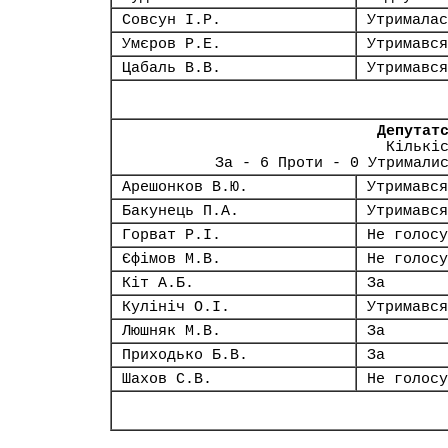
Совсун І.Р.
Утрималас
Умєров Р.Е.
Утримався
Цабаль В.В.
Утримався
Депутат
Кількі
За - 6 Проти - 0 Утримали
Арешонков В.Ю.
Утримався
Бакунець П.А.
Утримався
Горват Р.І.
Не голосу
Єфімов М.В.
Не голосу
Кіт А.Б.
За
Кулініч О.І.
Утримався
Люшняк М.В.
За
Приходько Б.В.
За
Шахов С.В.
Не голосу