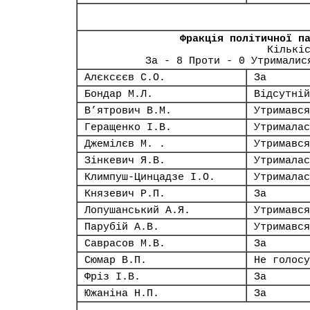
Фракція політичної п
Кількі
За - 8 Проти - 0 Утрималис
Алєксєєв С.О.
За
Бондар М.Л.
Відсутній
В’ятрович В.М.
Утримався
Геращенко І.В.
Утрималас
Джемілєв М. .
Утримався
Зінкевич Я.В.
Утрималас
Климпуш-Цинцадзе І.О.
Утрималас
Князевич Р.П.
За
Лопушанський А.Я.
Утримався
Парубій А.В.
Утримався
Саврасов М.В.
За
Сюмар В.П.
Не голосу
Фріз І.В.
За
Южаніна Н.П.
За