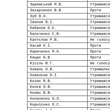
Заремський М.В.
Утримався
Захарченко В.В.
Проти
Зуб В.О.
Утримався
Іванов В.І.
Утримався
Кабанов О.Є.
Утримався
Кальченко С.В.
Утримався
Каптєлов Р.В.
Не голосу
Касай К.І.
Проти
Кириченко М.О.
Проти
Кицак Б.В.
Проти
Кісєль Ю.Г.
Не голосу
Коваль О.В.
Утрималас
Ковальов О.І.
Утримався
Козак В.В.
Утримався
Колєв О.В.
Утримався
Колюх В.В.
Утримався
Копиленко О.Л.
Утримався
Корнієнко О.С.
Утримався