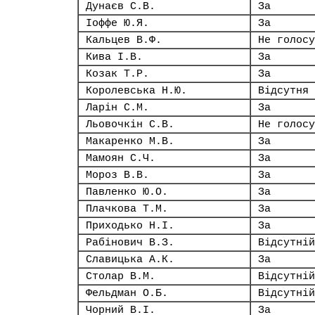
Дунаєв С.В.
За
Іоффе Ю.Я.
За
Кальцев В.Ф.
Не голосу
Кива І.В.
За
Козак Т.Р.
За
Королевська Н.Ю.
Відсутня
Ларін С.М.
За
Льовочкін С.В.
Не голосу
Макаренко М.В.
За
Мамоян С.Ч.
За
Мороз В.В.
За
Павленко Ю.О.
За
Плачкова Т.М.
За
Приходько Н.І.
За
Рабінович В.З.
Відсутній
Славицька А.К.
За
Столар В.М.
Відсутній
Фельдман О.Б.
Відсутній
Чорний В.І.
За