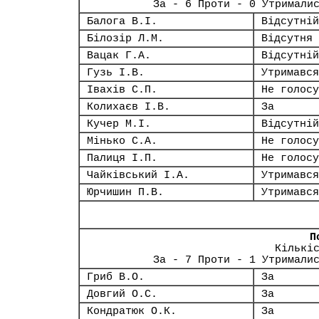
За - 6 Проти - 0 Утримали
Балога В.І.
Відсутній
Білозір Л.М.
Відсутня
Вацак Г.А.
Відсутній
Гузь І.В.
Утримався
Івахів С.П.
Не голосу
Колихаєв І.В.
За
Кучер М.І.
Відсутній
Мінько С.А.
Не голосу
Палиця І.П.
Не голосу
Чайківський І.А.
Утримався
Юрчишин П.В.
Утримався
П
Кількі
За - 7 Проти - 1 Утримали
Гриб В.О.
За
Довгий О.С.
За
Кондратюк О.К.
За