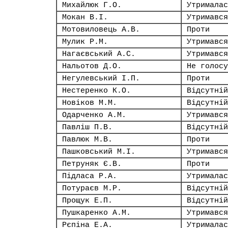
Михайлюк Г.О.
Утрималас
Мокан В.І.
Утримався
Мотовиловець А.В.
Проти
Мулик Р.М.
Утримався
Нагаєвський А.С.
Утримався
Нальотов Д.О.
Не голосу
Негулевський І.П.
Проти
Нестеренко К.О.
Відсутній
Новіков М.М.
Відсутній
Одарченко А.М.
Утримався
Павліш П.В.
Відсутній
Павлюк М.В.
Проти
Пашковський М.І.
Утримався
Петруняк Є.В.
Проти
Підласа Р.А.
Утрималас
Потураєв М.Р.
Відсутній
Прощук Е.П.
Відсутній
Пушкаренко А.М.
Утримався
Рєпіна Е.А.
Утрималас