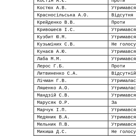
Костін А.Є.
Проти
Костюх А.В.
Утримався
Красносільська А.О.
Відсутня
Крейденко В.В.
Проти
Кривошеєв І.С.
Утримався
Кузбит Ю.М.
Утримався
Кузьміних С.В.
Не голосу
Кунаєв А.Ю.
Утримався
Лаба М.М.
Утримався
Лерос Г.Б.
Проти
Литвиненко С.А.
Відсутній
Лічман Г.В.
Утрималас
Ляшенко А.О.
Утрималас
Мандзій С.В.
Утримався
Марусяк О.Р.
За
Марчук І.П.
Утримався
Медяник В.А.
Утримався
Мельник П.В.
Утримався
Микиша Д.С.
Не голосу