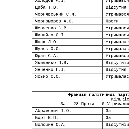
Холодов А.І.
Утримався
Циба Т.В.
Відсутня
Чернявський С.М.
Утримався
Чорноморов А.О.
Проти
Шевченко Є.В.
Утримався
Шипайло О.І.
Утримався
Шпак Л.О.
Утрималас
Шуляк О.О.
Утрималас
Юраш С.А.
Утримався
Якименко П.В.
Відсутній
Янченко Г.І.
Відсутня
Ясько Є.О.
Утрималас
Фракція політичної парт
Кількі
За - 28 Проти - 0 Утримали
Абрамович І.О.
За
Борт В.П.
За
Волошин О.А.
Відсутній