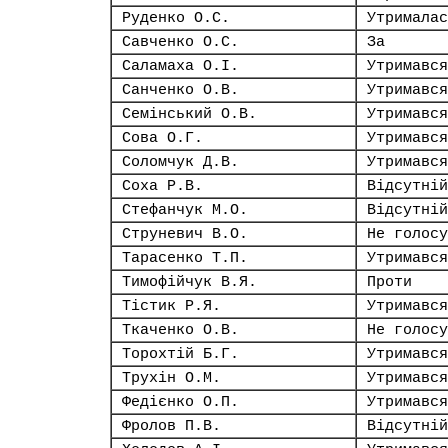
Руденко О.С.
Утрималас
Савченко О.С.
За
Саламаха О.І.
Утримався
Санченко О.В.
Утримався
Семінський О.В.
Утримався
Сова О.Г.
Утримався
Соломчук Д.В.
Утримався
Соха Р.В.
Відсутній
Стефанчук М.О.
Відсутній
Струневич В.О.
Не голосу
Тарасенко Т.П.
Утримався
Тимофійчук В.Я.
Проти
Тістик Р.Я.
Утримався
Ткаченко О.В.
Не голосу
Торохтій Б.Г.
Утримався
Трухін О.М.
Утримався
Федієнко О.П.
Утримався
Фролов П.В.
Відсутній