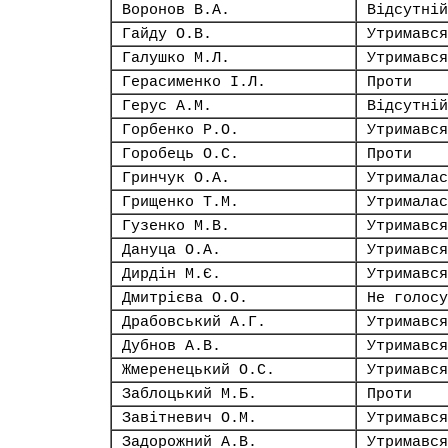
Воронов В.А.
Відсутній
Гайду О.В.
Утримався
Галушко М.Л.
Утримався
Герасименко І.Л.
Проти
Герус А.М.
Відсутній
Горбенко Р.О.
Утримався
Горобець О.С.
Проти
Гринчук О.А.
Утрималас
Грищенко Т.М.
Утрималас
Гузенко М.В.
Утримався
Дануца О.А.
Утримався
Дирдін М.Є.
Утримався
Дмитрієва О.О.
Не голосу
Драбовський А.Г.
Утримався
Дубнов А.В.
Утримався
Жмеренецький О.С.
Утримався
Заблоцький М.Б.
Проти
Завітневич О.М.
Утримався
Задорожний А.В.
Утримався