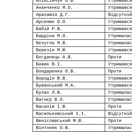
Аліксійчук О.В.
Утримався
Ананченко М.О.
Утримався
Арахамія Д.Г.
Відсутній
Арсенюк О.О.
Утримався
Бабій Р.В.
Утримався
Бардіна М.О.
Утрималас
Безугла М.В.
Утрималас
Березін М.Ю.
Утримався
Богданець А.В.
Проти
Божик В.І.
Утримався
Бондаренко О.В.
Проти
Бородін В.В.
Утримався
Бужанський М.А.
Утримався
Булах Л.В.
Утрималас
Вагнєр В.О.
Утрималас
Василів І.В.
Проти
Васильковський І.І.
Відсутній
Веніславський Ф.В.
Проти
Вінтоняк О.В.
Утрималас