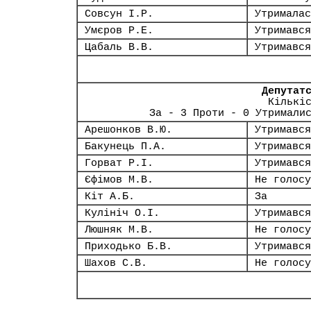
Совсун І.Р.
Утрималас
Умєров Р.Е.
Утримався
Цабаль В.В.
Утримався
Депутат
Кількі
За - 3 Проти - 0 Утримали
Арешонков В.Ю.
Утримався
Бакунець П.А.
Утримався
Горват Р.І.
Утримався
Єфімов М.В.
Не голосу
Кіт А.Б.
За
Кулініч О.І.
Утримався
Люшняк М.В.
Не голосу
Приходько Б.В.
Утримався
Шахов С.В.
Не голосу