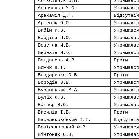
Аліксійчук О.В.
Утримався
Ананченко М.О.
Утримався
Арахамія Д.Г.
Відсутній
Арсенюк О.О.
Утримався
Бабій Р.В.
Утримався
Бардіна М.О.
Утрималас
Безугла М.В.
Утрималас
Березін М.Ю.
Утримався
Богданець А.В.
Проти
Божик В.І.
Утримався
Бондаренко О.В.
Проти
Бородін В.В.
Утримався
Бужанський М.А.
Утримався
Булах Л.В.
Утрималас
Вагнєр В.О.
Утрималас
Василів І.В.
Проти
Васильковський І.І.
Відсутній
Веніславський Ф.В.
Утримався
Вінтоняк О.В.
Утрималас