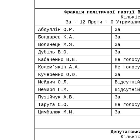
Фракція політичної партії 
Кількі
За - 12 Проти - 0 Утримали
Абдуллін О.Р.
За
Бондарєв К.А.
За
Волинець М.Я.
За
Дубіль В.О.
За
Кабаченко В.В.
Не голосу
Кожем’якін А.А.
Не голосу
Кучеренко О.Ю.
За
Мейдич О.Л.
Відсутній
Немиря Г.М.
Відсутній
Пузійчук А.В.
За
Тарута С.О.
Не голосу
Цимбалюк М.М.
За
Депутатськ
Кількі