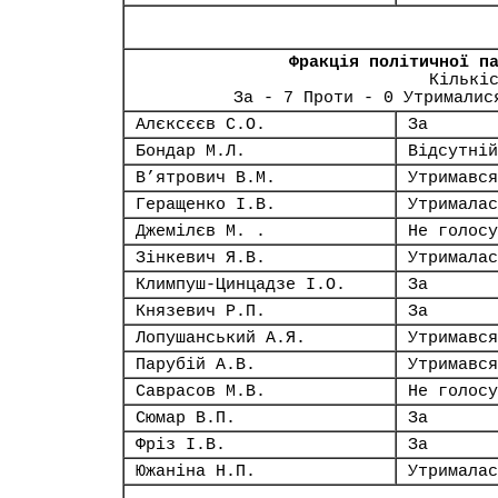
Фракція політичної п
Кількі
За - 7 Проти - 0 Утрималис
Алєксєєв С.О.
За
Бондар М.Л.
Відсутній
В’ятрович В.М.
Утримався
Геращенко І.В.
Утрималас
Джемілєв М. .
Не голосу
Зінкевич Я.В.
Утрималас
Климпуш-Цинцадзе І.О.
За
Князевич Р.П.
За
Лопушанський А.Я.
Утримався
Парубій А.В.
Утримався
Саврасов М.В.
Не голосу
Сюмар В.П.
За
Фріз І.В.
За
Южаніна Н.П.
Утрималас