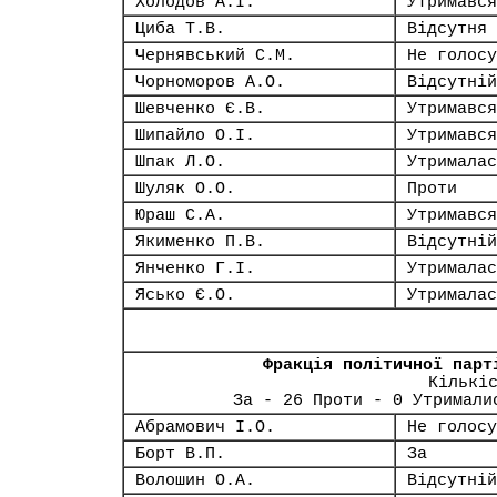
Холодов А.І.
Утримався
Циба Т.В.
Відсутня
Чернявський С.М.
Не голосу
Чорноморов А.О.
Відсутній
Шевченко Є.В.
Утримався
Шипайло О.І.
Утримався
Шпак Л.О.
Утрималас
Шуляк О.О.
Проти
Юраш С.А.
Утримався
Якименко П.В.
Відсутній
Янченко Г.І.
Утрималас
Ясько Є.О.
Утрималас
Фракція політичної парт
Кількі
За - 26 Проти - 0 Утримали
Абрамович І.О.
Не голосу
Борт В.П.
За
Волошин О.А.
Відсутній