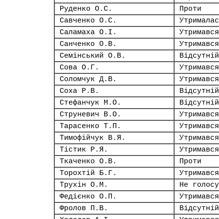
Руденко О.С.
Проти
Савченко О.С.
Утрималас
Саламаха О.І.
Утримався
Санченко О.В.
Утримався
Семінський О.В.
Відсутній
Сова О.Г.
Утримався
Соломчук Д.В.
Утримався
Соха Р.В.
Відсутній
Стефанчук М.О.
Відсутній
Струневич В.О.
Утримався
Тарасенко Т.П.
Утримався
Тимофійчук В.Я.
Утримався
Тістик Р.Я.
Утримався
Ткаченко О.В.
Проти
Торохтій Б.Г.
Утримався
Трухін О.М.
Не голосу
Федієнко О.П.
Утримався
Фролов П.В.
Відсутній