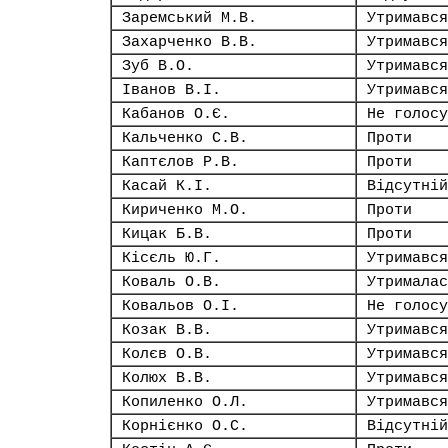
Заремський М.В.
Утримався
Захарченко В.В.
Утримався
Зуб В.О.
Утримався
Іванов В.І.
Утримався
Кабанов О.Є.
Не голосу
Кальченко С.В.
Проти
Каптєлов Р.В.
Проти
Касай К.І.
Відсутній
Кириченко М.О.
Проти
Кицак Б.В.
Проти
Кісєль Ю.Г.
Утримався
Коваль О.В.
Утрималас
Ковальов О.І.
Не голосу
Козак В.В.
Утримався
Колєв О.В.
Утримався
Колюх В.В.
Утримався
Копиленко О.Л.
Утримався
Корнієнко О.С.
Відсутній