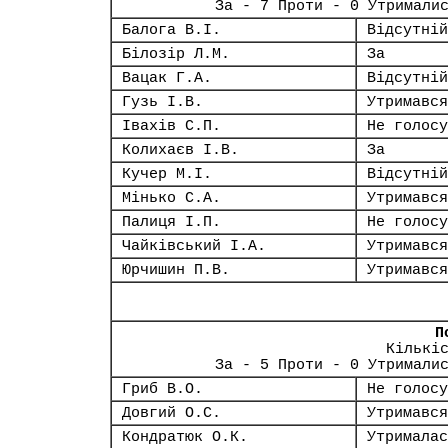
За - 7 Проти - 0 Утримали
Балога В.І.
Відсутній
Білозір Л.М.
За
Вацак Г.А.
Відсутній
Гузь І.В.
Утримався
Івахів С.П.
Не голосу
Колихаєв І.В.
За
Кучер М.І.
Відсутній
Мінько С.А.
Утримався
Палиця І.П.
Не голосу
Чайківський І.А.
Утримався
Юрчишин П.В.
Утримався
П
Кількі
За - 5 Проти - 0 Утримали
Гриб В.О.
Не голосу
Довгий О.С.
Утримався
Кондратюк О.К.
Утрималас