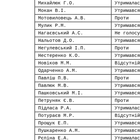
Михайлюк Г.О.
Утрималас
Мокан В.І.
Утримався
Мотовиловець А.В.
Проти
Мулик Р.М.
Утримався
Нагаєвський А.С.
Не голосу
Нальотов Д.О.
Утримався
Негулевський І.П.
Проти
Нестеренко К.О.
Утримався
Новіков М.М.
Відсутній
Одарченко А.М.
Утримався
Павліш П.В.
Проти
Павлюк М.В.
Утримався
Пашковський М.І.
Утримався
Петруняк Є.В.
Проти
Підласа Р.А.
Утрималас
Потураєв М.Р.
Відсутній
Прощук Е.П.
Утримався
Пушкаренко А.М.
Утримався
Рєпіна Е.А.
Утрималас