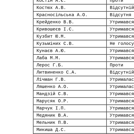
Костін А.Є.
Проти
Костюх А.В.
Відсутній
Красносільська А.О.
Відсутня
Крейденко В.В.
Утримався
Кривошеєв І.С.
Утримався
Кузбит Ю.М.
Утримався
Кузьміних С.В.
Не голосу
Кунаєв А.Ю.
Утримався
Лаба М.М.
Утримався
Лерос Г.Б.
Проти
Литвиненко С.А.
Відсутній
Лічман Г.В.
Утрималас
Ляшенко А.О.
Утрималас
Мандзій С.В.
Утримався
Марусяк О.Р.
Утримався
Марчук І.П.
Утримався
Медяник В.А.
Утримався
Мельник П.В.
Утримався
Микиша Д.С.
Утримався