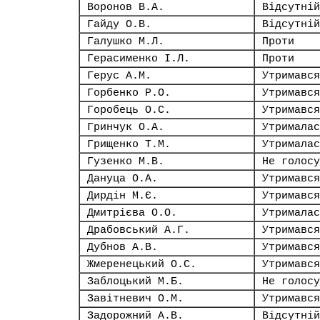
Воронов В.А.
Відсутній
Гайду О.В.
Відсутній
Галушко М.Л.
Проти
Герасименко І.Л.
Проти
Герус А.М.
Утримався
Горбенко Р.О.
Утримався
Горобець О.С.
Утримався
Гринчук О.А.
Утрималас
Грищенко Т.М.
Утрималас
Гузенко М.В.
Не голосу
Дануца О.А.
Утримався
Дирдін М.Є.
Утримався
Дмитрієва О.О.
Утрималас
Драбовський А.Г.
Утримався
Дубнов А.В.
Утримався
Жмеренецький О.С.
Утримався
Заблоцький М.Б.
Не голосу
Завітневич О.М.
Утримався
Задорожний А.В.
Відсутній