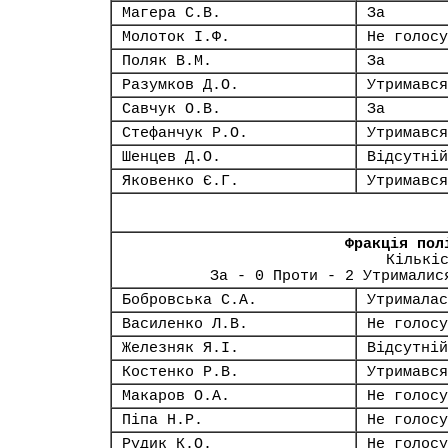
Магера С.В.
За
Молоток І.Ф.
Не голосу
Поляк В.М.
За
Разумков Д.О.
Утримався
Савчук О.В.
За
Стефанчук Р.О.
Утримався
Шенцев Д.О.
Відсутній
Яковенко Є.Г.
Утримався
Фракція пол
Кількі
За - 0 Проти - 2 Утрималис
Бобровська С.А.
Утрималас
Василенко Л.В.
Не голосу
Железняк Я.І.
Відсутній
Костенко Р.В.
Утримався
Макаров О.А.
Не голосу
Піпа Н.Р.
Не голосу
Рудик К.О.
Не голосу