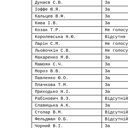
Дунаєв С.В.
За
Іоффе Ю.Я.
За
Кальцев В.Ф.
За
Кива І.В.
За
Козак Т.Р.
Не голосу
Королевська Н.Ю.
Відсутня
Ларін С.М.
Не голосу
Льовочкін С.В.
Не голосу
Макаренко М.В.
За
Мамоян С.Ч.
За
Мороз В.В.
За
Павленко Ю.О.
За
Плачкова Т.М.
За
Приходько Н.І.
За
Рабінович В.З.
Відсутній
Славицька А.К.
За
Столар В.М.
Відсутній
Фельдман О.Б.
Відсутній
Чорний В.І.
За