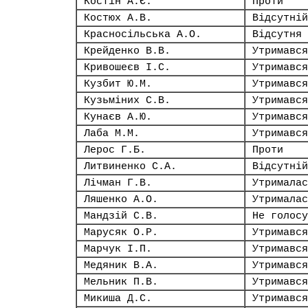
Костін А.Є.
Проти
Костюх А.В.
Відсутній
Красносільська А.О.
Відсутня
Крейденко В.В.
Утримався
Кривошеєв І.С.
Утримався
Кузбит Ю.М.
Утримався
Кузьміних С.В.
Утримався
Кунаєв А.Ю.
Утримався
Лаба М.М.
Утримався
Лерос Г.Б.
Проти
Литвиненко С.А.
Відсутній
Лічман Г.В.
Утрималас
Ляшенко А.О.
Утрималас
Мандзій С.В.
Не голосу
Марусяк О.Р.
Утримався
Марчук І.П.
Утримався
Медяник В.А.
Утримався
Мельник П.В.
Утримався
Микиша Д.С.
Утримався