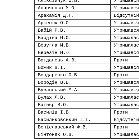
Аліксійчук О.В.
Утримався
Ананченко М.О.
Утримався
Арахамія Д.Г.
Відсутній
Арсенюк О.О.
Утримався
Бабій Р.В.
Утримався
Бардіна М.О.
Утрималас
Безугла М.В.
Утрималас
Березін М.Ю.
Утримався
Богданець А.В.
Проти
Божик В.І.
Утримався
Бондаренко О.В.
Проти
Бородін В.В.
Утримався
Бужанський М.А.
Утримався
Булах Л.В.
Утрималас
Вагнєр В.О.
Утрималас
Василів І.В.
Проти
Васильковський І.І.
Відсутній
Веніславський Ф.В.
Проти
Вінтоняк О.В.
Утрималас