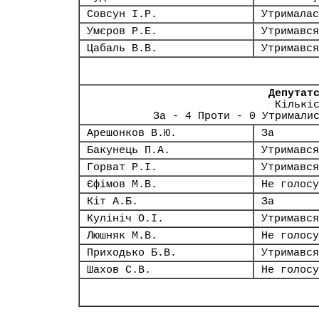
Совсун І.Р.
Утрималас
Умєров Р.Е.
Утримався
Цабаль В.В.
Утримався
Депутат
Кількі
За - 4 Проти - 0 Утримали
Арешонков В.Ю.
За
Бакунець П.А.
Утримався
Горват Р.І.
Утримався
Єфімов М.В.
Не голосу
Кіт А.Б.
За
Кулініч О.І.
Утримався
Люшняк М.В.
Не голосу
Приходько Б.В.
Утримався
Шахов С.В.
Не голосу