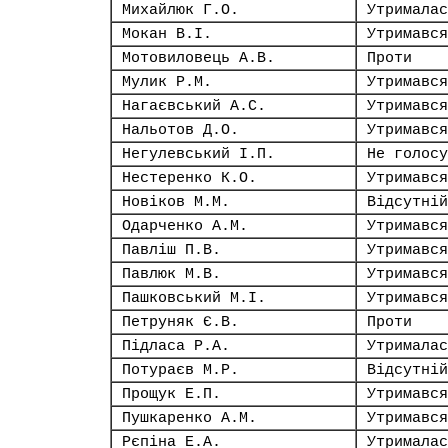
Михайлюк Г.О.
Утрималас
Мокан В.І.
Утримався
Мотовиловець А.В.
Проти
Мулик Р.М.
Утримався
Нагаєвський А.С.
Утримався
Нальотов Д.О.
Утримався
Негулевський І.П.
Не голосу
Нестеренко К.О.
Утримався
Новіков М.М.
Відсутній
Одарченко А.М.
Утримався
Павліш П.В.
Утримався
Павлюк М.В.
Утримався
Пашковський М.І.
Утримався
Петруняк Є.В.
Проти
Підласа Р.А.
Утрималас
Потураєв М.Р.
Відсутній
Прощук Е.П.
Утримався
Пушкаренко А.М.
Утримався
Рєпіна Е.А.
Утрималас