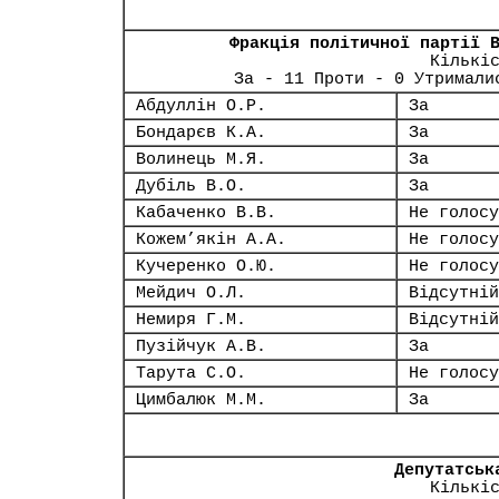
Фракція політичної партії 
Кількі
За - 11 Проти - 0 Утримали
Абдуллін О.Р.
За
Бондарєв К.А.
За
Волинець М.Я.
За
Дубіль В.О.
За
Кабаченко В.В.
Не голосу
Кожем’якін А.А.
Не голосу
Кучеренко О.Ю.
Не голосу
Мейдич О.Л.
Відсутній
Немиря Г.М.
Відсутній
Пузійчук А.В.
За
Тарута С.О.
Не голосу
Цимбалюк М.М.
За
Депутатськ
Кількі