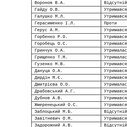
Воронов В.А.
Відсутній
Гайду О.В.
Утримався
Галушко М.Л.
Утримався
Герасименко І.Л.
Проти
Герус А.М.
Утримався
Горбенко Р.О.
Утримався
Горобець О.С.
Утримався
Гринчук О.А.
Утрималас
Грищенко Т.М.
Утрималас
Гузенко М.В.
Утримався
Дануца О.А.
Утримався
Дирдін М.Є.
Утримався
Дмитрієва О.О.
Утрималас
Драбовський А.Г.
Утримався
Дубнов А.В.
Утримався
Жмеренецький О.С.
Утримався
Заблоцький М.Б.
Відсутній
Завітневич О.М.
Утримався
Задорожний А.В.
Відсутній