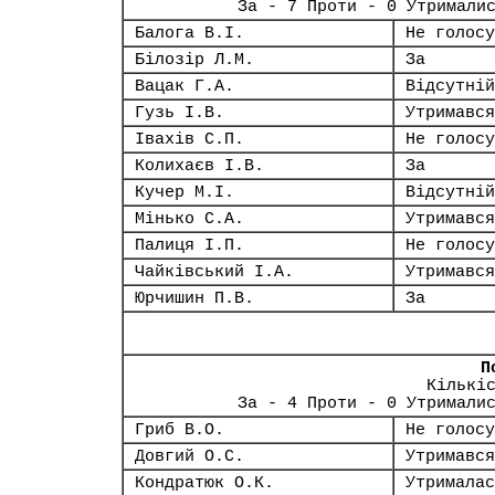
За - 7 Проти - 0 Утримали
Балога В.І.
Не голосу
Білозір Л.М.
За
Вацак Г.А.
Відсутній
Гузь І.В.
Утримався
Івахів С.П.
Не голосу
Колихаєв І.В.
За
Кучер М.І.
Відсутній
Мінько С.А.
Утримався
Палиця І.П.
Не голосу
Чайківський І.А.
Утримався
Юрчишин П.В.
За
П
Кількі
За - 4 Проти - 0 Утримали
Гриб В.О.
Не голосу
Довгий О.С.
Утримався
Кондратюк О.К.
Утрималас