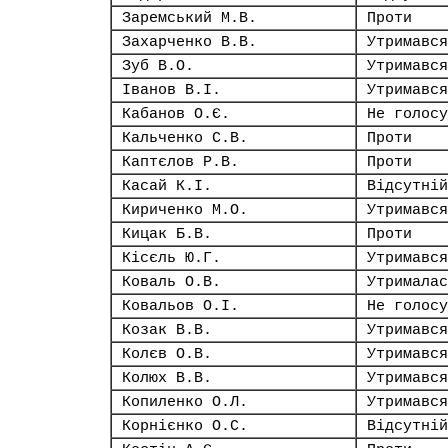
Заремський М.В.
Проти
Захарченко В.В.
Утримався
Зуб В.О.
Утримався
Іванов В.І.
Утримався
Кабанов О.Є.
Не голосу
Кальченко С.В.
Проти
Каптєлов Р.В.
Проти
Касай К.І.
Відсутній
Кириченко М.О.
Утримався
Кицак Б.В.
Проти
Кісєль Ю.Г.
Утримався
Коваль О.В.
Утрималас
Ковальов О.І.
Не голосу
Козак В.В.
Утримався
Колєв О.В.
Утримався
Колюх В.В.
Утримався
Копиленко О.Л.
Утримався
Корнієнко О.С.
Відсутній