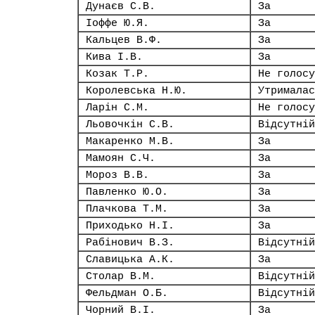
Дунаєв С.В.
За
Іоффе Ю.Я.
За
Кальцев В.Ф.
За
Кива І.В.
За
Козак Т.Р.
Не голосу
Королевська Н.Ю.
Утрималас
Ларін С.М.
Не голосу
Льовочкін С.В.
Відсутній
Макаренко М.В.
За
Мамоян С.Ч.
За
Мороз В.В.
За
Павленко Ю.О.
За
Плачкова Т.М.
За
Приходько Н.І.
За
Рабінович В.З.
Відсутній
Славицька А.К.
За
Столар В.М.
Відсутній
Фельдман О.Б.
Відсутній
Чорний В.І.
За