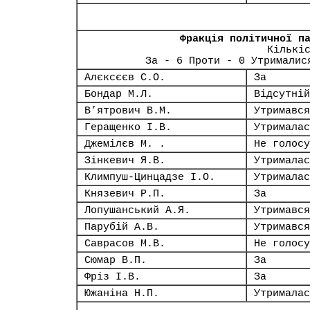
Фракція політичної п
Кількі
За - 6 Проти - 0 Утрималис
Алєксєєв С.О.
За
Бондар М.Л.
Відсутній
В’ятрович В.М.
Утримався
Геращенко І.В.
Утрималас
Джемілєв М. .
Не голосу
Зінкевич Я.В.
Утрималас
Климпуш-Цинцадзе І.О.
Утрималас
Князевич Р.П.
За
Лопушанський А.Я.
Утримався
Парубій А.В.
Утримався
Саврасов М.В.
Не голосу
Сюмар В.П.
За
Фріз І.В.
За
Южаніна Н.П.
Утрималас