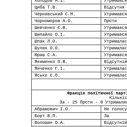
Холодов А.І.
Утримався
Циба Т.В.
Відсутня
Чернявський С.М.
Утримався
Чорноморов А.О.
Проти
Шевченко Є.В.
Утримався
Шипайло О.І.
Утримався
Шпак Л.О.
Утрималас
Шуляк О.О.
Утрималас
Юраш С.А.
Утримався
Якименко П.В.
Відсутній
Янченко Г.І.
Утрималас
Ясько Є.О.
Утрималас
Фракція політичної парт
Кількі
За - 25 Проти - 0 Утримали
Абрамович І.О.
Не голосу
Борт В.П.
За
Волошин О.А.
Відсутній