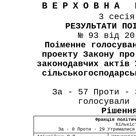
ВЕРХОВНА 
3 сесі
РЕЗУЛЬТАТИ ПО
№ 93 від 20
Поіменне голосува
проекту Закону про
законодавчих актів 
сільськогосподарсь
За - 57 Проти - 
голосували 
Рішенн
Фракція політи
Кількіс
За - 0 Проти - 29 Утрималися