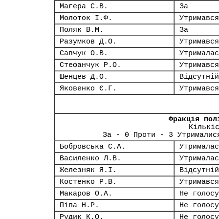
Магера С.В.
За
Молоток І.Ф.
Утримався
Поляк В.М.
За
Разумков Д.О.
Утримався
Савчук О.В.
Утрималас
Стефанчук Р.О.
Утримався
Шенцев Д.О.
Відсутній
Яковенко Є.Г.
Утримався
Фракція пол
Кількі
За - 0 Проти - 3 Утрималис
Бобровська С.А.
Утрималас
Василенко Л.В.
Утрималас
Железняк Я.І.
Відсутній
Костенко Р.В.
Утримався
Макаров О.А.
Не голосу
Піпа Н.Р.
Не голосу
Рудик К.О.
Не голосу