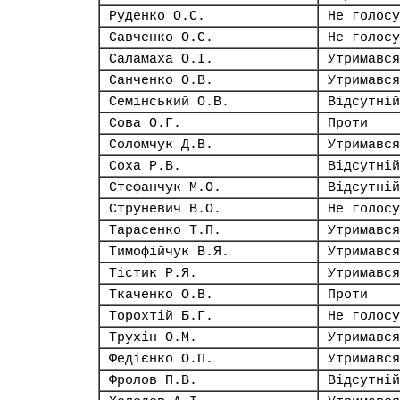
Руденко О.С.
Не голосу
Савченко О.С.
Не голосу
Саламаха О.І.
Утримався
Санченко О.В.
Утримався
Семінський О.В.
Відсутній
Сова О.Г.
Проти
Соломчук Д.В.
Утримався
Соха Р.В.
Відсутній
Стефанчук М.О.
Відсутній
Струневич В.О.
Не голосу
Тарасенко Т.П.
Утримався
Тимофійчук В.Я.
Утримався
Тістик Р.Я.
Утримався
Ткаченко О.В.
Проти
Торохтій Б.Г.
Не голосу
Трухін О.М.
Утримався
Федієнко О.П.
Утримався
Фролов П.В.
Відсутній