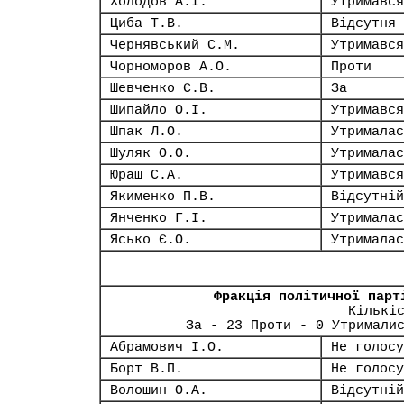
Холодов А.І.
Утримався
Циба Т.В.
Відсутня
Чернявський С.М.
Утримався
Чорноморов А.О.
Проти
Шевченко Є.В.
За
Шипайло О.І.
Утримався
Шпак Л.О.
Утрималас
Шуляк О.О.
Утрималас
Юраш С.А.
Утримався
Якименко П.В.
Відсутній
Янченко Г.І.
Утрималас
Ясько Є.О.
Утрималас
Фракція політичної парт
Кількі
За - 23 Проти - 0 Утримали
Абрамович І.О.
Не голосу
Борт В.П.
Не голосу
Волошин О.А.
Відсутній