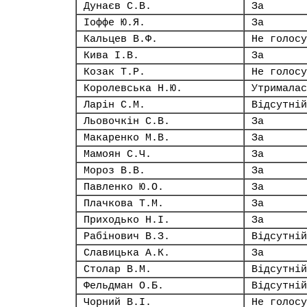
Дунаєв С.В.
За
Іоффе Ю.Я.
За
Кальцев В.Ф.
Не голосу
Кива І.В.
За
Козак Т.Р.
Не голосу
Королевська Н.Ю.
Утрималас
Ларін С.М.
Відсутній
Льовочкін С.В.
За
Макаренко М.В.
За
Мамоян С.Ч.
За
Мороз В.В.
За
Павленко Ю.О.
За
Плачкова Т.М.
За
Приходько Н.І.
За
Рабінович В.З.
Відсутній
Славицька А.К.
За
Столар В.М.
Відсутній
Фельдман О.Б.
Відсутній
Чорний В.І.
Не голосу