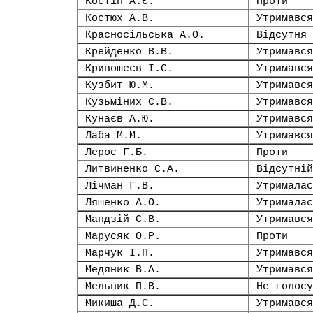
Костін А.Є.
Проти
Костюх А.В.
Утримався
Красносільська А.О.
Відсутня
Крейденко В.В.
Утримався
Кривошеєв І.С.
Утримався
Кузбит Ю.М.
Утримався
Кузьміних С.В.
Утримався
Кунаєв А.Ю.
Утримався
Лаба М.М.
Утримався
Лерос Г.Б.
Проти
Литвиненко С.А.
Відсутній
Лічман Г.В.
Утрималас
Ляшенко А.О.
Утрималас
Мандзій С.В.
Утримався
Марусяк О.Р.
Проти
Марчук І.П.
Утримався
Медяник В.А.
Утримався
Мельник П.В.
Не голосу
Микиша Д.С.
Утримався