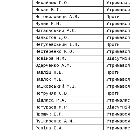
Михайлюк Г.О.
Утрималас
Мокан В.І.
Утримався
Мотовиловець А.В.
Проти
Мулик Р.М.
Утримався
Нагаєвський А.С.
Утримався
Нальотов Д.О.
Утримався
Негулевський І.П.
Проти
Нестеренко К.О.
Утримався
Новіков М.М.
Відсутній
Одарченко А.М.
Утримався
Павліш П.В.
Проти
Павлюк М.В.
Утримався
Пашковський М.І.
Утримався
Петруняк Є.В.
Проти
Підласа Р.А.
Утрималас
Потураєв М.Р.
Відсутній
Прощук Е.П.
Утримався
Пушкаренко А.М.
Утримався
Рєпіна Е.А.
Утрималас