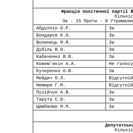
Фракція політичної партії 
Кількі
За - 15 Проти - 0 Утримали
Абдуллін О.Р.
За
Бондарєв К.А.
За
Волинець М.Я.
За
Дубіль В.О.
За
Кабаченко В.В.
За
Кожем’якін А.А.
Не голосу
Кучеренко О.Ю.
За
Мейдич О.Л.
Відсутній
Немиря Г.М.
Відсутній
Пузійчук А.В.
За
Тарута С.О.
За
Цимбалюк М.М.
За
Депутатськ
Кількі