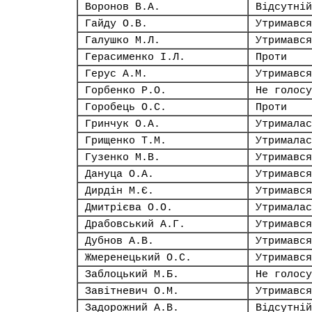
Воронов В.А.
Відсутній
Гайду О.В.
Утримався
Галушко М.Л.
Утримався
Герасименко І.Л.
Проти
Герус А.М.
Утримався
Горбенко Р.О.
Не голосу
Горобець О.С.
Проти
Гринчук О.А.
Утрималас
Грищенко Т.М.
Утрималас
Гузенко М.В.
Утримався
Дануца О.А.
Утримався
Дирдін М.Є.
Утримався
Дмитрієва О.О.
Утрималас
Драбовський А.Г.
Утримався
Дубнов А.В.
Утримався
Жмеренецький О.С.
Утримався
Заблоцький М.Б.
Не голосу
Завітневич О.М.
Утримався
Задорожний А.В.
Відсутній