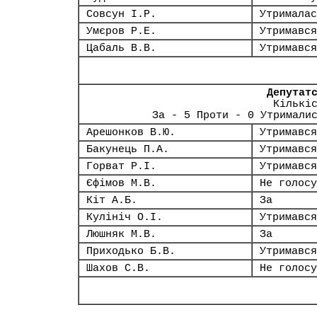
Совсун І.Р.
Утрималас
Умєров Р.Е.
Утримався
Цабаль В.В.
Утримався
Депутат
Кількі
За - 5 Проти - 0 Утримали
Арешонков В.Ю.
Утримався
Бакунець П.А.
Утримався
Горват Р.І.
Утримався
Єфімов М.В.
Не голосу
Кіт А.Б.
За
Кулініч О.І.
Утримався
Люшняк М.В.
За
Приходько Б.В.
Утримався
Шахов С.В.
Не голосу