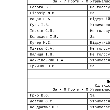
За - 7 Проти - 0 Утримали
Балога В.І.
Не голосу
Білозір Л.М.
За
Вацак Г.А.
Відсутній
Гузь І.В.
Утримався
Івахів С.П.
Не голосу
Колихаєв І.В.
За
Кучер М.І.
Відсутній
Мінько С.А.
Не голосу
Палиця І.П.
Не голосу
Чайківський І.А.
Утримався
Юрчишин П.В.
За
П
Кількі
За - 6 Проти - 0 Утримали
Гриб В.О.
За
Довгий О.С.
Утримався
Кондратюк О.К.
Утрималас