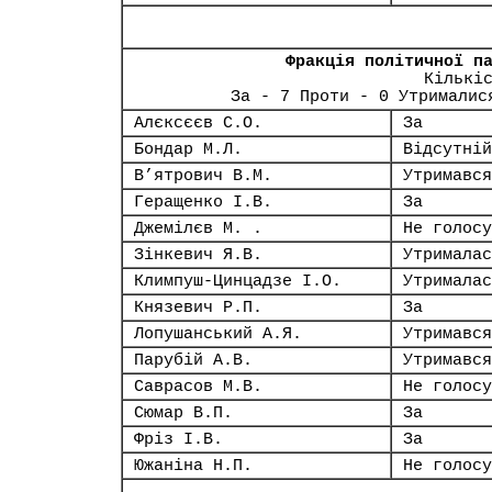
Фракція політичної п
Кількі
За - 7 Проти - 0 Утрималис
Алєксєєв С.О.
За
Бондар М.Л.
Відсутній
В’ятрович В.М.
Утримався
Геращенко І.В.
За
Джемілєв М. .
Не голосу
Зінкевич Я.В.
Утрималас
Климпуш-Цинцадзе І.О.
Утрималас
Князевич Р.П.
За
Лопушанський А.Я.
Утримався
Парубій А.В.
Утримався
Саврасов М.В.
Не голосу
Сюмар В.П.
За
Фріз І.В.
За
Южаніна Н.П.
Не голосу