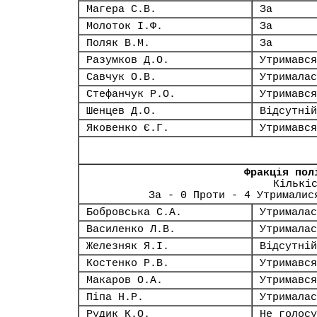
Магера С.В.
За
Молоток І.Ф.
За
Поляк В.М.
За
Разумков Д.О.
Утримався
Савчук О.В.
Утрималас
Стефанчук Р.О.
Утримався
Шенцев Д.О.
Відсутній
Яковенко Є.Г.
Утримався
Фракція пол
Кількі
За - 0 Проти - 4 Утрималис
Бобровська С.А.
Утрималас
Василенко Л.В.
Утрималас
Железняк Я.І.
Відсутній
Костенко Р.В.
Утримався
Макаров О.А.
Утримався
Піпа Н.Р.
Утрималас
Рудик К.О.
Не голосу