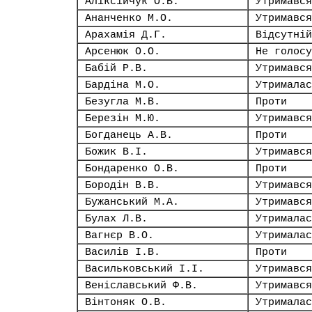
Аліксійчук О.В.
Утримався
Ананченко М.О.
Утримався
Арахамія Д.Г.
Відсутній
Арсенюк О.О.
Не голосу
Бабій Р.В.
Утримався
Бардіна М.О.
Утрималас
Безугла М.В.
Проти
Березін М.Ю.
Утримався
Богданець А.В.
Проти
Божик В.І.
Утримався
Бондаренко О.В.
Проти
Бородін В.В.
Утримався
Бужанський М.А.
Утримався
Булах Л.В.
Утрималас
Вагнєр В.О.
Утрималас
Василів І.В.
Проти
Васильковський І.І.
Утримався
Веніславський Ф.В.
Утримався
Вінтоняк О.В.
Утрималас