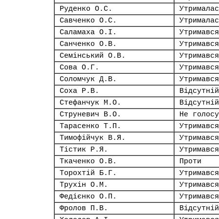
Руденко О.С.
Утрималас
Савченко О.С.
Утрималас
Саламаха О.І.
Утримався
Санченко О.В.
Утримався
Семінський О.В.
Утримався
Сова О.Г.
Утримався
Соломчук Д.В.
Утримався
Соха Р.В.
Відсутній
Стефанчук М.О.
Відсутній
Струневич В.О.
Не голосу
Тарасенко Т.П.
Утримався
Тимофійчук В.Я.
Утримався
Тістик Р.Я.
Утримався
Ткаченко О.В.
Проти
Торохтій Б.Г.
Утримався
Трухін О.М.
Утримався
Федієнко О.П.
Утримався
Фролов П.В.
Відсутній