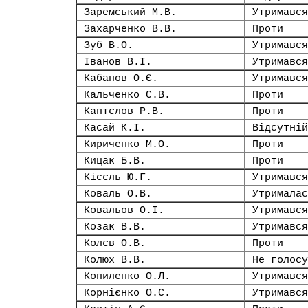
Заремський М.В.
Утримався
Захарченко В.В.
Проти
Зуб В.О.
Утримався
Іванов В.І.
Утримався
Кабанов О.Є.
Утримався
Кальченко С.В.
Проти
Каптєлов Р.В.
Проти
Касай К.І.
Відсутній
Кириченко М.О.
Проти
Кицак Б.В.
Проти
Кісєль Ю.Г.
Утримався
Коваль О.В.
Утрималас
Ковальов О.І.
Утримався
Козак В.В.
Утримався
Колєв О.В.
Проти
Колюх В.В.
Не голосу
Копиленко О.Л.
Утримався
Корнієнко О.С.
Утримався