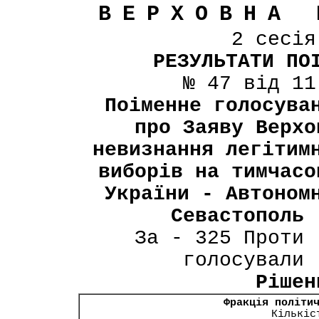
ВЕРХОВНА 
2 сесі
РЕЗУЛЬТАТИ ПО
№ 47 від 11
Поіменне голосува
про Заяву Верхо
невизнання легітим
виборів на тимчасо
України - Автоном
Севастополь 
За - 325 Проти 
голосували 
Рішен
Фракція політи
Кількіс