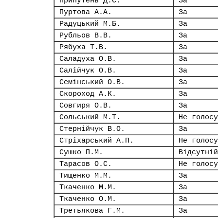
Припутень Д.С.
За
Пуртова А.А.
За
Радуцький М.Б.
За
Рубльов В.В.
За
Рябуха Т.В.
За
Саладуха О.В.
За
Салійчук О.В.
За
Семінський О.В.
За
Скороход А.К.
За
Совгиря О.В.
За
Сольський М.Т.
Не голосу
Стернійчук В.О.
За
Стріхарський А.П.
Не голосу
Сушко П.М.
Відсутній
Тарасов О.С.
Не голосу
Тищенко М.М.
За
Ткаченко М.М.
За
Ткаченко О.М.
За
Третьякова Г.М.
За