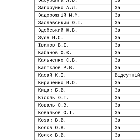
Забуранна Л.В.
За
Загоруйко А.Л.
За
Задорожній М.М.
За
Заславський Ю.І.
За
Здебський Ю.В.
За
Зуєв М.С.
За
Іванов В.І.
За
Кабанов О.Є.
За
Кальченко С.В.
За
Каптєлов Р.В.
За
Касай К.І.
Відсутній
Кириченко М.О.
За
Кицак Б.В.
За
Кісєль Ю.Г.
За
Коваль О.В.
За
Ковальов О.І.
За
Козак В.В.
За
Колєв О.В.
За
Колюх В.В.
За