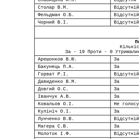
Славицька А.К.
Відсутня
Столар В.М.
Відсутній
Фельдман О.Б.
Відсутній
Чорний В.І.
Відсутній
П
Кількі
За - 19 Проти - 0 Утримали
Арешонков В.Ю.
За
Бакунець П.А.
За
Горват Р.І.
Відсутній
Давиденко В.М.
За
Довгий О.С.
За
Іванчук А.В.
За
Ковальов О.І.
Не голосу
Кулініч О.І.
За
Лунченко В.В.
Відсутній
Магера С.В.
За
Молоток І.Ф.
Відсутній