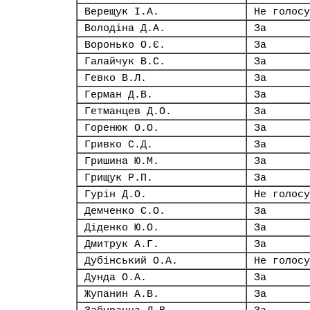
Верещук І.А.
Не голосу
Володіна Д.А.
За
Воронько О.Є.
За
Галайчук В.С.
За
Гевко В.Л.
За
Герман Д.В.
За
Гетманцев Д.О.
За
Горенюк О.О.
За
Гривко С.Д.
За
Гришина Ю.М.
За
Грищук Р.П.
За
Гурін Д.О.
Не голосу
Демченко С.О.
За
Діденко Ю.О.
За
Дмитрук А.Г.
За
Дубінський О.А.
Не голосу
Дунда О.А.
За
Жупанин А.В.
За