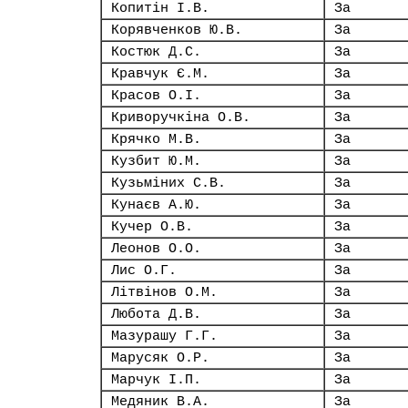
Копитін І.В.
За
Корявченков Ю.В.
За
Костюк Д.С.
За
Кравчук Є.М.
За
Красов О.І.
За
Криворучкіна О.В.
За
Крячко М.В.
За
Кузбит Ю.М.
За
Кузьміних С.В.
За
Кунаєв А.Ю.
За
Кучер О.В.
За
Леонов О.О.
За
Лис О.Г.
За
Літвінов О.М.
За
Любота Д.В.
За
Мазурашу Г.Г.
За
Марусяк О.Р.
За
Марчук І.П.
За
Медяник В.А.
За