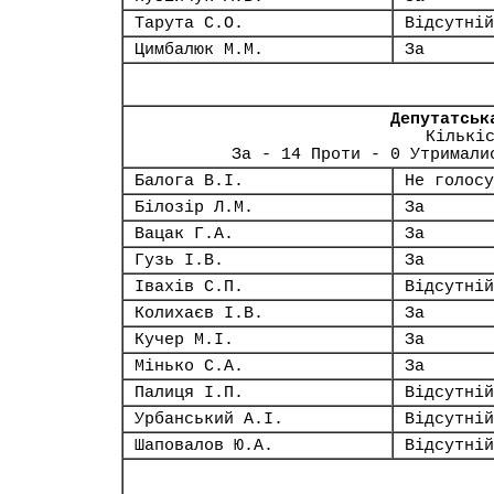
Тарута С.О.
Відсутній
Цимбалюк М.М.
За
Депутатськ
Кількі
За - 14 Проти - 0 Утримали
Балога В.І.
Не голосу
Білозір Л.М.
За
Вацак Г.А.
За
Гузь І.В.
За
Івахів С.П.
Відсутній
Колихаєв І.В.
За
Кучер М.І.
За
Мінько С.А.
За
Палиця І.П.
Відсутній
Урбанський А.І.
Відсутній
Шаповалов Ю.А.
Відсутній