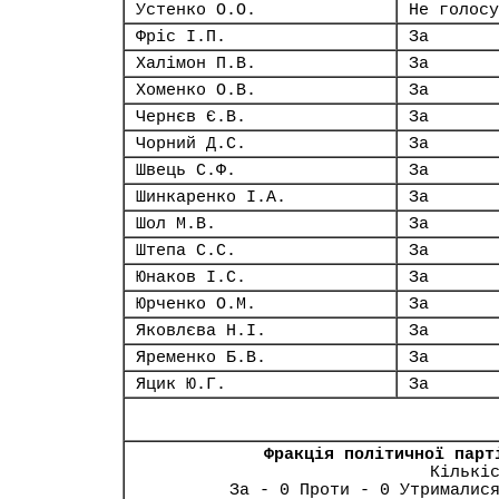
Устенко О.О.
Не голосу
Фріс І.П.
За
Халімон П.В.
За
Хоменко О.В.
За
Чернєв Є.В.
За
Чорний Д.С.
За
Швець С.Ф.
За
Шинкаренко І.А.
За
Шол М.В.
За
Штепа С.С.
За
Юнаков І.С.
За
Юрченко О.М.
За
Яковлєва Н.І.
За
Яременко Б.В.
За
Яцик Ю.Г.
За
Фракція політичної парт
Кількі
За - 0 Проти - 0 Утрималис