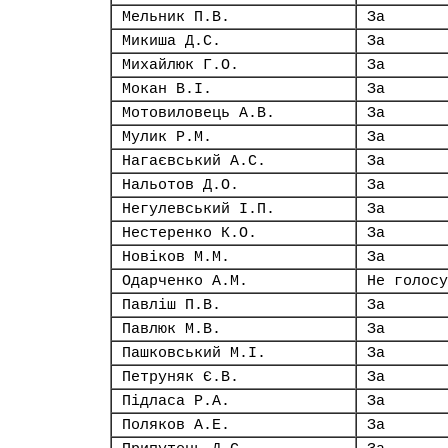
Мельник П.В.
За
Микиша Д.С.
За
Михайлюк Г.О.
За
Мокан В.І.
За
Мотовиловець А.В.
За
Мулик Р.М.
За
Нагаєвський А.С.
За
Нальотов Д.О.
За
Негулевський І.П.
За
Нестеренко К.О.
За
Новіков М.М.
За
Одарченко А.М.
Не голосу
Павліш П.В.
За
Павлюк М.В.
За
Пашковський М.І.
За
Петруняк Є.В.
За
Підласа Р.А.
За
Поляков А.Е.
За