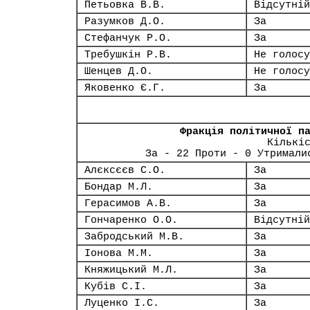
Петьовка В.В.
Відсутній
Разумков Д.О.
За
Стефанчук Р.О.
За
Требушкін Р.В.
Не голосу
Шенцев Д.О.
Не голосу
Яковенко Є.Г.
За
Фракція політичної п
Кількі
За - 22 Проти - 0 Утримали
Алєксєєв С.О.
За
Бондар М.Л.
За
Герасимов А.В.
За
Гончаренко О.О.
Відсутній
Забродський М.В.
За
Іонова М.М.
За
Княжицький М.Л.
За
Кубів С.І.
За
Луценко І.С.
За