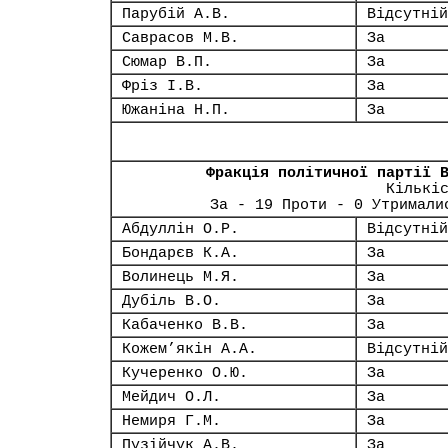
Парубій А.В.
Відсутній
Саврасов М.В.
За
Сюмар В.П.
За
Фріз І.В.
За
Южаніна Н.П.
За
Фракція політичної партії 
Кількі
За - 19 Проти - 0 Утримали
Абдуллін О.Р.
Відсутній
Бондарєв К.А.
За
Волинець М.Я.
За
Дубіль В.О.
За
Кабаченко В.В.
За
Кожем’якін А.А.
Відсутній
Кучеренко О.Ю.
За
Мейдич О.Л.
За
Немиря Г.М.
За
Пузійчук А.В.
За