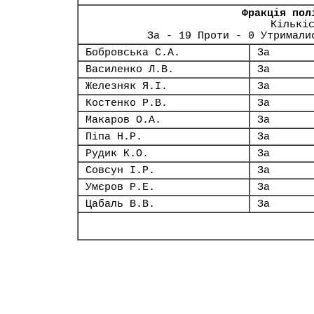
Фракція пол
Кількі
За - 19 Проти - 0 Утримали
Бобровська С.А.
За
Василенко Л.В.
За
Железняк Я.І.
За
Костенко Р.В.
За
Макаров О.А.
За
Піпа Н.Р.
За
Рудик К.О.
За
Совсун І.Р.
За
Умєров Р.Е.
За
Цабаль В.В.
За