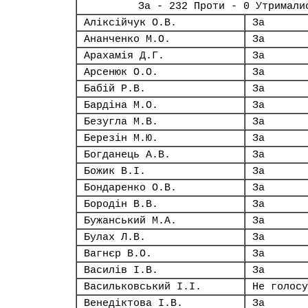
За - 232 Проти - 0 Утримали
Аліксійчук О.В.
За
Ананченко М.О.
За
Арахамія Д.Г.
За
Арсенюк О.О.
За
Бабій Р.В.
За
Бардіна М.О.
За
Безугла М.В.
За
Березін М.Ю.
За
Богданець А.В.
За
Божик В.І.
За
Бондаренко О.В.
За
Бородін В.В.
За
Бужанський М.А.
За
Булах Л.В.
За
Вагнєр В.О.
За
Василів І.В.
За
Васильковський І.І.
Не голосу
Венедіктова І.В.
За