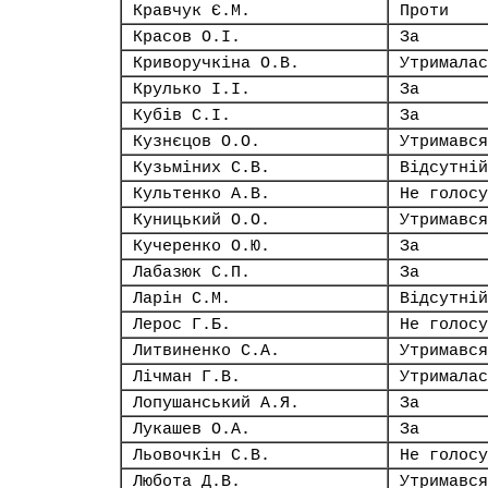
Кравчук Є.М.
Проти
Красов О.І.
За
Криворучкіна О.В.
Утрималас
Крулько І.І.
За
Кубів С.І.
За
Кузнєцов О.О.
Утримався
Кузьміних С.В.
Відсутній
Культенко А.В.
Не голосу
Куницький О.О.
Утримався
Кучеренко О.Ю.
За
Лабазюк С.П.
За
Ларін С.М.
Відсутній
Лерос Г.Б.
Не голосу
Литвиненко С.А.
Утримався
Лічман Г.В.
Утрималас
Лопушанський А.Я.
За
Лукашев О.А.
За
Льовочкін С.В.
Не голосу
Любота Д.В.
Утримався