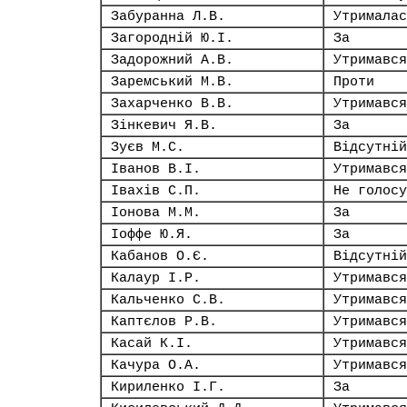
Забуранна Л.В.
Утрималас
Загородній Ю.І.
За
Задорожний А.В.
Утримався
Заремський М.В.
Проти
Захарченко В.В.
Утримався
Зінкевич Я.В.
За
Зуєв М.С.
Відсутній
Іванов В.І.
Утримався
Івахів С.П.
Не голосу
Іонова М.М.
За
Іоффе Ю.Я.
За
Кабанов О.Є.
Відсутній
Калаур І.Р.
Утримався
Кальченко С.В.
Утримався
Каптєлов Р.В.
Утримався
Касай К.І.
Утримався
Качура О.А.
Утримався
Кириленко І.Г.
За