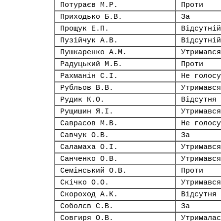
Потураєв М.Р.
Проти
Приходько Б.В.
За
Прощук Е.П.
Відсутній
Пузійчук А.В.
Відсутній
Пушкаренко А.М.
Утримався
Радуцький М.Б.
Проти
Рахманін С.І.
Не голосу
Рубльов В.В.
Утримався
Рудик К.О.
Відсутня
Рущишин Я.І.
Утримався
Саврасов М.В.
Не голосу
Савчук О.В.
За
Саламаха О.І.
Утримався
Санченко О.В.
Утримався
Семінський О.В.
Проти
Скічко О.О.
Утримався
Скороход А.К.
Відсутня
Соболєв С.В.
За
Совгиря О.В.
Утрималас