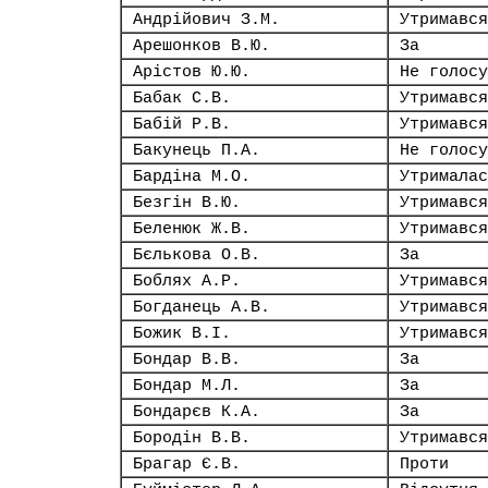
Андрійович З.М.
Утримався
Арешонков В.Ю.
За
Арістов Ю.Ю.
Не голосу
Бабак С.В.
Утримався
Бабій Р.В.
Утримався
Бакунець П.А.
Не голосу
Бардіна М.О.
Утрималас
Безгін В.Ю.
Утримався
Беленюк Ж.В.
Утримався
Бєлькова О.В.
За
Боблях А.Р.
Утримався
Богданець А.В.
Утримався
Божик В.І.
Утримався
Бондар В.В.
За
Бондар М.Л.
За
Бондарєв К.А.
За
Бородін В.В.
Утримався
Брагар Є.В.
Проти