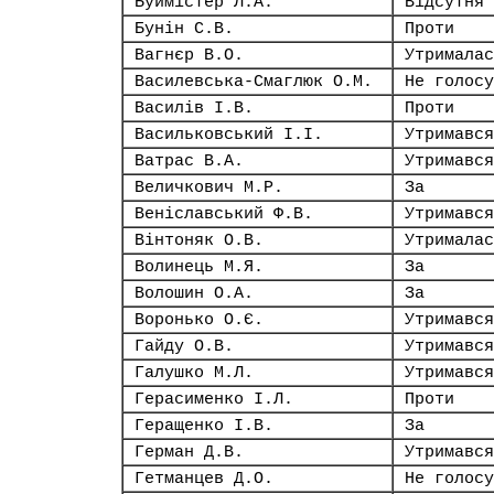
Буймістер Л.А.
Відсутня
Бунін С.В.
Проти
Вагнєр В.О.
Утрималас
Василевська-Смаглюк О.М.
Не голосу
Василів І.В.
Проти
Васильковський І.І.
Утримався
Ватрас В.А.
Утримався
Величкович М.Р.
За
Веніславський Ф.В.
Утримався
Вінтоняк О.В.
Утрималас
Волинець М.Я.
За
Волошин О.А.
За
Воронько О.Є.
Утримався
Гайду О.В.
Утримався
Галушко М.Л.
Утримався
Герасименко І.Л.
Проти
Геращенко І.В.
За
Герман Д.В.
Утримався
Гетманцев Д.О.
Не голосу