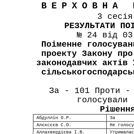
ВЕРХОВНА 
3 сесі
РЕЗУЛЬТАТИ ПО
№ 24 від 03
Поіменне голосуван
проекту Закону про
законодавчих актів 
сільськогосподарсь
За - 101 Проти -
голосували 
Рішенн
Абдуллін О.Р.
За
Алєксєєв С.О.
Не голосу
Аллахвердієва І.В.
Утрималас