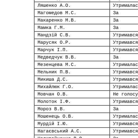
Ляшенко А.О.
Утрималас
Магомедов М.С.
За
Макаренко М.В.
За
Мамка Г.М.
За
Мандзій С.В.
Утримався
Марусяк О.Р.
Утримався
Марчук І.П.
Утримався
Медведчук В.В.
За
Мезенцева М.С.
Утрималас
Мельник П.В.
Утримався
Микиша Д.С.
Утримався
Михайлюк Г.О.
Утрималас
Мовчан О.В.
Не голосу
Молоток І.Ф.
Утримався
Мороз В.В.
За
Мошенець О.В.
Утрималас
Мурдій І.Ю.
Утримався
Нагаєвський А.С.
Утримався