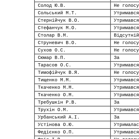
Солод Ю.В.
Не голосу
Сольський М.Т.
Утримався
Стернійчук В.О.
Утримався
Стефанчук М.О.
Утримався
Столар В.М.
Відсутній
Струневич В.О.
Не голосу
Сухов О.С.
Не голосу
Сюмар В.П.
За
Тарасов О.С.
Утримався
Тимофійчук В.Я.
Не голосу
Тищенко М.М.
Утримався
Ткаченко М.М.
Утримався
Ткаченко О.М.
Утримався
Требушкін Р.В.
За
Трухін О.М.
Утримався
Урбанський А.І.
За
Устінова О.Ю.
Утрималас
Федієнко О.П.
Утримався