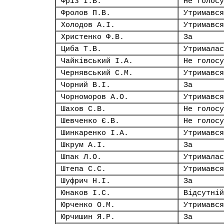
Фріз І.В.
Не голосу
Фролов П.В.
Утримався
Холодов А.І.
Утримався
Христенко Ф.В.
За
Циба Т.В.
Утрималас
Чайківський І.А.
Не голосу
Чернявський С.М.
Утримався
Чорний В.І.
За
Чорноморов А.О.
Утримався
Шахов С.В.
Не голосу
Шевченко Є.В.
Не голосу
Шинкаренко І.А.
Утримався
Шкрум А.І.
За
Шпак Л.О.
Утрималас
Штепа С.С.
Утримався
Шуфрич Н.І.
За
Юнаков І.С.
Відсутній
Юрченко О.М.
Утримався
Юрчишин Я.Р.
За