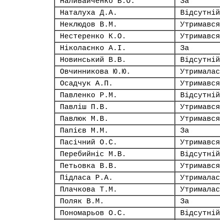
Наливайченко В.О.
За
Наталуха Д.А.
Відсутній
Неклюдов В.М.
Утримався
Нестеренко К.О.
Утримався
Ніколаєнко А.І.
За
Новинський В.В.
Відсутній
Овчинникова Ю.Ю.
Утрималас
Осадчук А.П.
Утримався
Павленко Р.М.
Відсутній
Павліш П.В.
Утримався
Павлюк М.В.
Утримався
Папієв М.М.
За
Пасічний О.С.
Утримався
Перебийніс М.В.
Відсутній
Петьовка В.В.
Утримався
Підласа Р.А.
Утрималас
Плачкова Т.М.
Утрималас
Поляк В.М.
За
Пономарьов О.С.
Відсутній