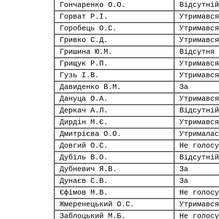
Гончаренко О.О.
Відсутній
Горват Р.І.
Утримався
Горобець О.С.
Утримався
Гривко С.Д.
Утримався
Гришина Ю.М.
Відсутня
Грищук Р.П.
Утримався
Гузь І.В.
Утримався
Давиденко В.М.
За
Дануца О.А.
Утримався
Деркач А.Л.
Відсутній
Дирдін М.Є.
Утримався
Дмитрієва О.О.
Утрималас
Довгий О.С.
Не голосу
Дубіль В.О.
Відсутній
Дубневич Я.В.
За
Дунаєв С.В.
За
Єфімов М.В.
Не голосу
Жмеренецький О.С.
Утримався
Заблоцький М.Б.
Не голосу