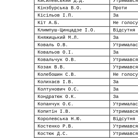
Кисилевський Д.Д.
Утримався
Кінзбурська В.О.
Проти
Кісільов І.П.
За
Кіт А.Б.
Не голосу
Климпуш-Цинцадзе І.О.
Відсутня
Княжицький М.Л.
За
Коваль О.В.
Утрималас
Ковальов О.І.
За
Ковальчук О.В.
Утримався
Козак В.В.
Утримався
Колебошин С.В.
Не голосу
Колихаєв І.В.
За
Колтунович О.С.
За
Кондратюк О.К.
За
Копанчук О.Є.
Утрималас
Копитін І.В.
Утримався
Королевська Н.Ю.
Відсутня
Костенко Р.В.
Утримався
Костюк Д.С.
Утримався