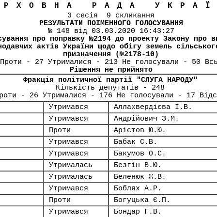
ЕРХОВНА РАДА УКРА
3 сесія 9 скликання
РЕЗУЛЬТАТИ ПОІМЕННОГО ГОЛОСУВАННЯ
№ 148 від 03.03.2020 16:43:27
сування про поправку №2194 до проекту Закону про в
нодавчих актів України щодо обігу земель сільськог
призначення (№2178-10)
Проти - 27 Утрималися - 213 Не голосували - 50 Вс
Рішення не прийнято
Фракція політичної партії "СЛУГА НАРОДУ"
Кількість депутатів - 248
роти - 26 Утрималися - 176 Не голосували - 17 Від
Утримався
Аллахвердієва І.В.
Утримався
Андрійович З.М.
Проти
Арістов Ю.Ю.
Утримався
Бабак С.В.
Утримався
Бакумов О.С.
Утрималась
Безгін В.Ю.
Утрималась
Беленюк Ж.В.
Утримався
Боблях А.Р.
Проти
Богуцька Є.П.
Утримався
Бондар Г.В.