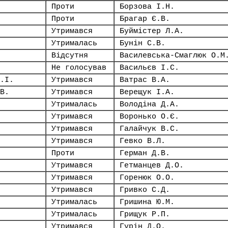
Проти
Борзова І.Н.
Проти
Брагар Є.В.
Утримався
Буймістер Л.А.
Утрималась
Бунін С.В.
Відсутня
Василевська-Смаглюк О.М
Не голосував
Васильєв І.С.
.І.
Утримався
Ватрас В.А.
В.
Утримався
Верещук І.А.
Утрималась
Володіна Д.А.
Утримався
Воронько О.Є.
Утримався
Галайчук В.С.
Утримався
Гевко В.Л.
Проти
Герман Д.В.
Утримався
Гетманцев Д.О.
Утримався
Горенюк О.О.
Утримався
Гривко С.Д.
Утрималась
Гришина Ю.М.
Утрималась
Грищук Р.П.
Утримався
Гурін Д.О.