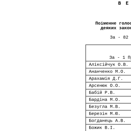
В
Поіменне голо
деяких зако
За - 82 
За - 1 П
Аліксійчук О.В.
Ананченко М.О.
Арахамія Д.Г.
Арсенюк О.О.
Бабій Р.В.
Бардіна М.О.
Безугла М.В.
Березін М.Ю.
Богданець А.В.
Божик В.І.