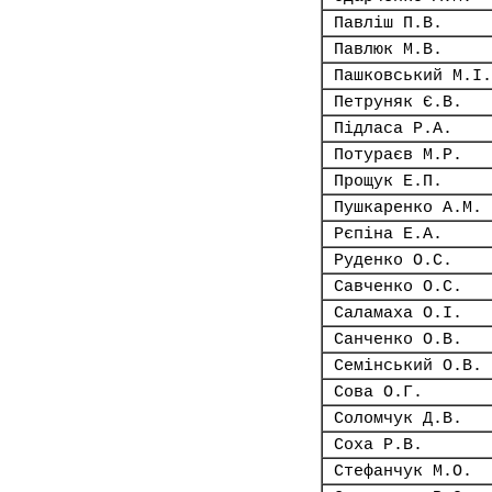
Павліш П.В.
Павлюк М.В.
Пашковський М.І.
Петруняк Є.В.
Підласа Р.А.
Потураєв М.Р.
Прощук Е.П.
Пушкаренко А.М.
Рєпіна Е.А.
Руденко О.С.
Савченко О.С.
Саламаха О.І.
Санченко О.В.
Семінський О.В.
Сова О.Г.
Соломчук Д.В.
Соха Р.В.
Стефанчук М.О.