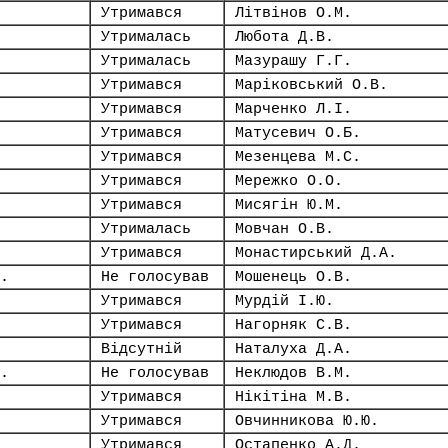
Утримався
Літвінов О.М.
Утрималась
Любота Д.В.
Утрималась
Мазурашу Г.Г.
Утримався
Маріковський О.В.
Утримався
Марченко Л.І.
Утримався
Матусевич О.Б.
Утримався
Мезенцева М.С.
Утримався
Мережко О.О.
Утримався
Мисягін Ю.М.
Утрималась
Мовчан О.В.
Утримався
Монастирський Д.А.
.
Не голосував
Мошенець О.В.
Утримався
Мурдій І.Ю.
Утримався
Нагорняк С.В.
Відсутній
Наталуха Д.А.
.
Не голосував
Неклюдов В.М.
Утримався
Нікітіна М.В.
Утримався
Овчинникова Ю.Ю.
Утримався
Остапенко А.Д.