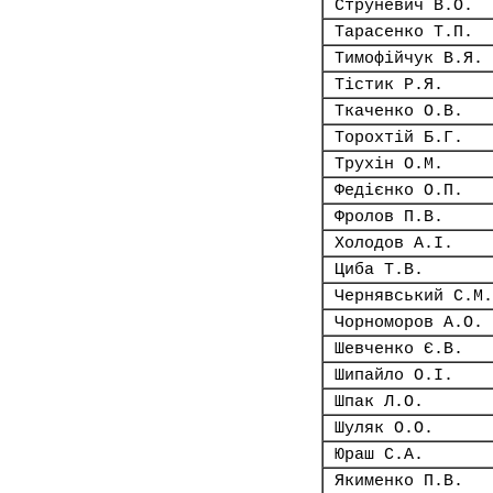
Струневич В.О.
Тарасенко Т.П.
Тимофійчук В.Я.
Тістик Р.Я.
Ткаченко О.В.
Торохтій Б.Г.
Трухін О.М.
Федієнко О.П.
Фролов П.В.
Холодов А.І.
Циба Т.В.
Чернявський С.М.
Чорноморов А.О.
Шевченко Є.В.
Шипайло О.І.
Шпак Л.О.
Шуляк О.О.
Юраш С.А.
Якименко П.В.