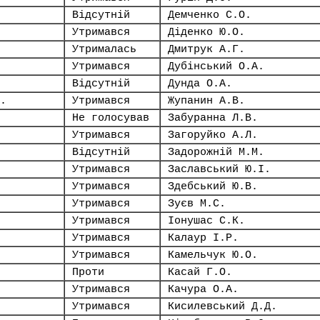
Відсутній
Демченко С.О.
Утримався
Діденко Ю.О.
Утрималась
Дмитрук А.Г.
Утримався
Дубінський О.А.
Відсутній
Дунда О.А.
.
Утримався
Жупанин А.В.
Не голосував
Забуранна Л.В.
Утримався
Загоруйко А.Л.
Відсутній
Задорожній М.М.
Утримався
Заславський Ю.І.
Утримався
Здебський Ю.В.
Утримався
Зуєв М.С.
Утримався
Іонушас С.К.
Утримався
Калаур І.Р.
Утримався
Камельчук Ю.О.
Проти
Касай Г.О.
Утримався
Качура О.А.
Утримався
Кисилевський Д.Д.