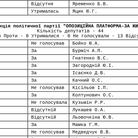
Відсутня
Яременко Б.В.
Утрималась
Яцик Ю.Г.
кція політичної партії "ОПОЗИЦІЙНА ПЛАТФОРМА-ЗА ЖИ
Кількість депутатів - 44
5 Проти - 0 Утрималися - 0 Не голосували - 13 Відс
Не голосував
Бойко Ю.А.
За
Бурміч А.П.
За
Гнатенко В.С.
За
Загородній Ю.І.
За
Ісаєнко Д.В.
За
Качний О.С.
Не голосував
Кісільов І.П.
За
Колтунович О.С.
Не голосувала
Кузьмін Р.Р.
Відсутній
Лукашев О.А.
Відсутній
Льовочкіна Ю.В.
За
Мамка Г.М.
Не голосував
Медведчук В.В.