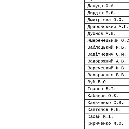
Дануца О.А.
Дирдін М.Є.
Дмитрієва О.О.
Драбовський А.Г.
Дубнов А.В.
Жмеренецький О.С
Заблоцький М.Б.
Завітневич О.М.
Задорожний А.В.
Заремський М.В.
Захарченко В.В.
Зуб В.О.
Іванов В.І.
Кабанов О.Є.
Кальченко С.В.
Каптєлов Р.В.
Касай К.І.
Кириченко М.О.