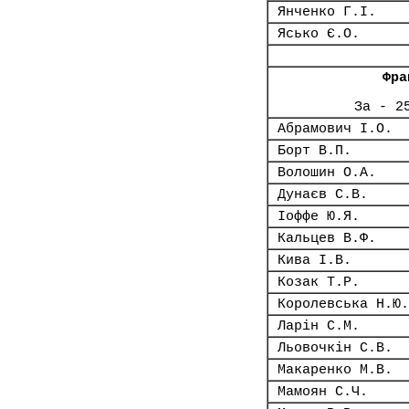
Янченко Г.І.
Ясько Є.О.
Фра
За - 2
Абрамович І.О.
Борт В.П.
Волошин О.А.
Дунаєв С.В.
Іоффе Ю.Я.
Кальцев В.Ф.
Кива І.В.
Козак Т.Р.
Королевська Н.Ю.
Ларін С.М.
Льовочкін С.В.
Макаренко М.В.
Мамоян С.Ч.