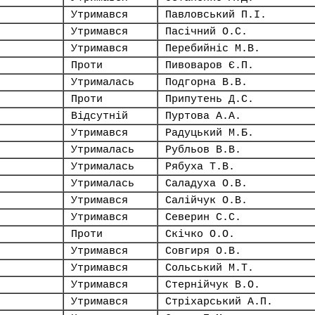
Утримався
Павловський П.І.
Утримався
Пасічний О.С.
Утримався
Перебийніс М.В.
Проти
Пивоваров Є.П.
Утрималась
Подгорна В.В.
Проти
Припутень Д.С.
Відсутній
Пуртова А.А.
Утримався
Радуцький М.Б.
Утрималась
Рубльов В.В.
Утрималась
Рябуха Т.В.
Утрималась
Саладуха О.В.
Утримався
Салійчук О.В.
Утримався
Северин С.С.
Проти
Скічко О.О.
Утримався
Совгиря О.В.
Утримався
Сольський М.Т.
Утримався
Стернійчук В.О.
Утримався
Стріхарський А.П.