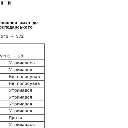
ЇНИ
несення змін до
осподарського
ього - 372
сутні - 28
Утрималась
Утримався
Не голосував
Не голосував
Утримався
Утримався
Утримався
Утримався
Проти
Утрималась