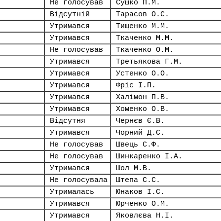
Не голосував
Сушко П.М.
Відсутній
Тарасов О.С.
Утримався
Тищенко М.М.
Утримався
Ткаченко М.М.
Не голосував
Ткаченко О.М.
Утримався
Третьякова Г.М.
Утримався
Устенко О.О.
Утримався
Фріс І.П.
Утримався
Халімон П.В.
Утримався
Хоменко О.В.
Відсутня
Чернєв Є.В.
Утримався
Чорний Д.С.
Не голосував
Швець С.Ф.
Не голосував
Шинкаренко І.А.
Утримався
Шол М.В.
Не голосувала
Штепа С.С.
Утрималась
Юнаков І.С.
Утримався
Юрченко О.М.
Утримався
Яковлєва Н.І.