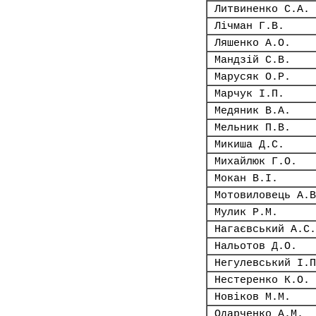
Литвиненко С.А.
Лічман Г.В.
Ляшенко А.О.
Мандзій С.В.
Марусяк О.Р.
Марчук І.П.
Медяник В.А.
Мельник П.В.
Микиша Д.С.
Михайлюк Г.О.
Мокан В.І.
Мотовиловець А.В
Мулик Р.М.
Нагаєвський А.С.
Нальотов Д.О.
Негулевський І.П
Нестеренко К.О.
Новіков М.М.
Одарченко А.М.