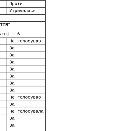
Проти
Утрималась
ТТЯ"
утні - 6
Не голосував
За
За
За
За
За
За
За
Не голосував
За
Не голосувала
За
За