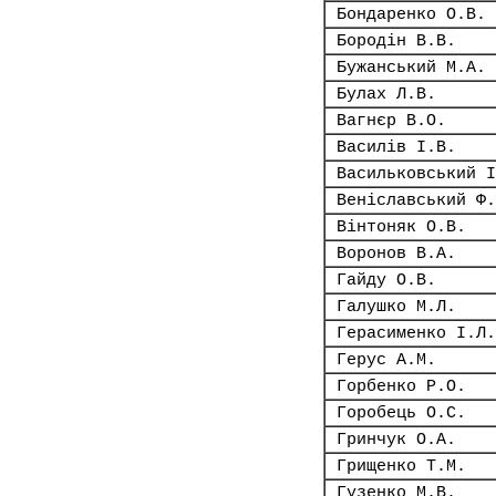
Бондаренко О.В.
Бородін В.В.
Бужанський М.А.
Булах Л.В.
Вагнєр В.О.
Василів І.В.
Васильковський І
Веніславський Ф.
Вінтоняк О.В.
Воронов В.А.
Гайду О.В.
Галушко М.Л.
Герасименко І.Л.
Герус А.М.
Горбенко Р.О.
Горобець О.С.
Гринчук О.А.
Грищенко Т.М.
Гузенко М.В.