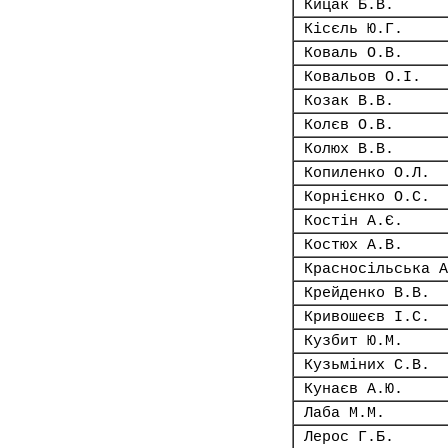
Кицак Б.В.
Кісєль Ю.Г.
Коваль О.В.
Ковальов О.І.
Козак В.В.
Колєв О.В.
Колюх В.В.
Копиленко О.Л.
Корнієнко О.С.
Костін А.Є.
Костюх А.В.
Красносільська А
Крейденко В.В.
Кривошеєв І.С.
Кузбит Ю.М.
Кузьміних С.В.
Кунаєв А.Ю.
Лаба М.М.
Лерос Г.Б.