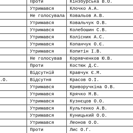
Проти
Кінзбурська В.О.
Утримався
Клочко А.А.
Не голосувала
Ковальов А.В.
Утримався
Ковальчук О.В.
Утримався
Колебошин С.В.
Утримався
Колісник А.С.
Утримався
Копанчук О.Є.
Утримався
Копитін І.В.
Не голосував
Корявченков Ю.В.
Проти
Костюк Д.С.
Відсутній
Кравчук Є.М.
.О.
Відсутня
Красов О.І.
Утримався
Криворучкіна О.В.
Утримався
Крячко М.В.
Утримався
Кузнєцов О.О.
Утримався
Культенко А.В.
Утримався
Куницький О.О.
Утримався
Леонов О.О.
Проти
Лис О.Г.