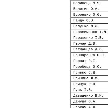
Волинець М.Я.
Волошин О.А.
Воронько О.Є.
Гайду О.В.
Галушко М.Л.
Герасименко І.Л.
Геращенко І.В.
Герман Д.В.
Гетманцев Д.О.
Гончаренко О.О.
Горват Р.І.
Горобець О.С.
Гривко С.Д.
Гришина Ю.М.
Грищук Р.П.
Гузь І.В.
Давиденко В.М.
Дануца О.А.
Деркач А.Л.