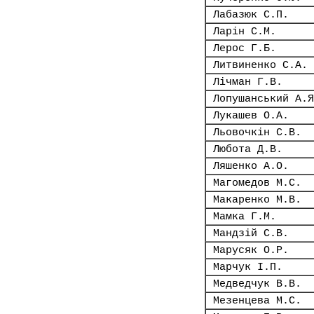
Лабазюк С.П.
Ларін С.М.
Лерос Г.Б.
Литвиненко С.А.
Лічман Г.В.
Лопушанський А.Я
Лукашев О.А.
Льовочкін С.В.
Любота Д.В.
Ляшенко А.О.
Магомедов М.С.
Макаренко М.В.
Мамка Г.М.
Мандзій С.В.
Марусяк О.Р.
Марчук І.П.
Медведчук В.В.
Мезенцева М.С.