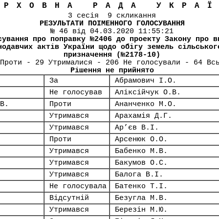
ЕРХОВНА РАДА УКРА
3 сесія 9 скликання
РЕЗУЛЬТАТИ ПОІМЕННОГО ГОЛОСУВАННЯ
№ 46 від 04.03.2020 11:55:21
сування про поправку №2406 до проекту Закону про в
нодавчих актів України щодо обігу земель сільськог
призначення (№2178-10)
Проти - 29 Утрималися - 206 Не голосували - 64 Вс
Рішення не прийнято
За
Абрамович І.О.
Не голосував
Аліксійчук О.В.
В.
Проти
Ананченко М.О.
Утримався
Арахамія Д.Г.
Утримався
Ар’єв В.І.
Проти
Арсенюк О.О.
Утримався
Бабенко М.В.
Утримався
Бакумов О.С.
Утримався
Балога В.І.
Не голосувала
Батенко Т.І.
Відсутній
Безугла М.В.
Утримався
Березін М.Ю.