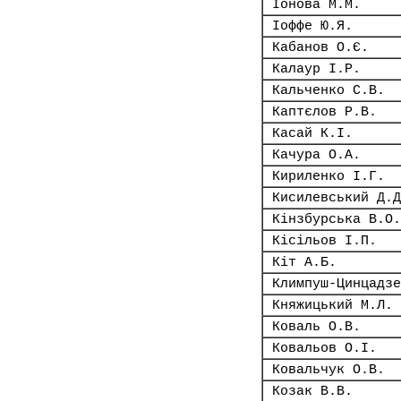
Іонова М.М.
Іоффе Ю.Я.
Кабанов О.Є.
Калаур І.Р.
Кальченко С.В.
Каптєлов Р.В.
Касай К.І.
Качура О.А.
Кириленко І.Г.
Кисилевський Д.Д
Кінзбурська В.О.
Кісільов І.П.
Кіт А.Б.
Климпуш-Цинцадзе
Княжицький М.Л.
Коваль О.В.
Ковальов О.І.
Ковальчук О.В.
Козак В.В.