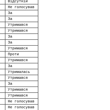
Відсутній
Не голосував
За
За
Утримався
Утримався
За
За
Утримався
Проти
Утримався
За
Утрималась
Утримався
За
Утримався
Утримався
Не голосував
Не голосував