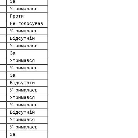
За
Утрималась
Проти
Не голосував
Утрималась
Відсутній
Утрималась
За
Утримався
Утрималась
За
Відсутній
Утрималась
Утримався
Утрималась
Відсутній
Утримався
Утрималась
За