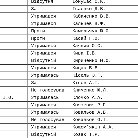
Відсутня
Іонушас С.К.
За
Ісаєнко Д.В.
Утримався
Кабаченко В.В.
Утримався
Кальцев В.Ф.
Проти
Камельчук Ю.О.
Проти
Касай Г.О.
Утримався
Качний О.С.
Утримався
Кива І.В.
Відсутній
Кириченко М.О.
.
Утримався
Кицак Б.В.
Утрималась
Кісєль Ю.Г.
За
Кіссе А.І.
Не голосував
Клименко Ю.Л.
 І.О.
Утрималась
Клочко А.А.
Утримався
Князевич Р.П.
Утрималась
Ковальов А.В.
Не голосував
Ковальов О.І.
Утримався
Кожем’якін А.А.
Відсутній
Козак Т.Р.