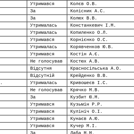
Утримався
Колєв О.В.
За
Колісник А.С.
За
Колюх В.В.
Утрималась
Констанкевич І.М.
Утрималась
Копиленко О.Л.
Утримався
Корнієнко О.С.
Утрималась
Корявченков Ю.В.
Утримався
Костін А.Є.
Не голосував
Костюх А.В.
Відсутня
Красносільська А.О.
Відсутній
Крейденко В.В.
.
Утрималась
Кривошеєв І.С.
Не голосував
Крячко М.В.
За
Кузбит Ю.М.
Утримався
Кузьмін Р.Р.
Утримався
Кулініч О.І.
Утримався
Кунаєв А.Ю.
Утримався
Кучер М.І.
За
Лаба М.М.