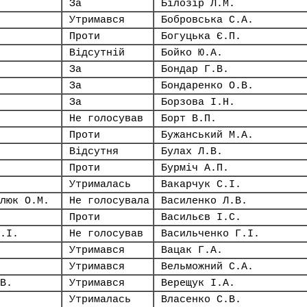
За
Білозір Л.М.
Утримався
Бобровська С.А.
Проти
Богуцька Є.П.
Відсутній
Бойко Ю.А.
За
Бондар Г.В.
За
Бондаренко О.В.
За
Борзова І.Н.
Не голосував
Борт В.П.
Проти
Бужанський М.А.
Відсутня
Булах Л.В.
Проти
Бурміч А.П.
Утрималась
Вакарчук С.І.
люк О.М.
Не голосувала
Василенко Л.В.
Проти
Васильєв І.С.
.І.
Не голосував
Васильченко Г.І.
Утримався
Вацак Г.А.
Утримався
Вельможний С.А.
В.
Утримався
Верещук І.А.
Утрималась
Власенко С.В.