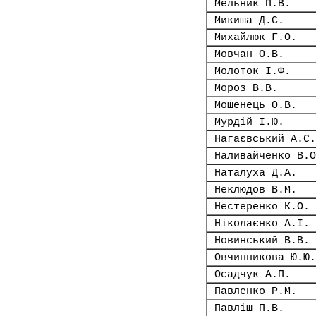
Мельник П.В.
Микиша Д.С.
Михайлюк Г.О.
Мовчан О.В.
Молоток І.Ф.
Мороз В.В.
Мошенець О.В.
Мурдій І.Ю.
Нагаєвський А.С.
Наливайченко В.О
Наталуха Д.А.
Неклюдов В.М.
Нестеренко К.О.
Ніколаєнко А.І.
Новинський В.В.
Овчинникова Ю.Ю.
Осадчук А.П.
Павленко Р.М.
Павліш П.В.