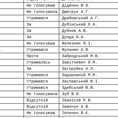
Не голосував
Діденко Ю.О.
Не голосувала
Дмитрук А.Г.
Утримався
Драбовський А.Г.
За
Дубінський О.А.
За
Дубнов А.В.
За
Дунда О.А.
Не голосував
Железняк Я.І.
.
Утримався
Жупанин А.В.
Проти
Забродський М.В.
Утрималась
Завітневич О.М.
За
Загоруйко А.Л.
Утримався
Задорожній М.М.
Утримався
Заславський Ю.І.
Утримався
Здебський Ю.В.
Не голосувала
Зуб В.О.
Відсутній
Іванісов Р.В.
Відсутній
Іванчук А.В.
Не голосував
Івченко В.Є.