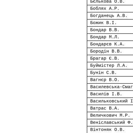
Бєлькова О.В.
Боблях А.Р.
Богданець А.В.
Божик В.І.
Бондар В.В.
Бондар М.Л.
Бондарєв К.А.
Бородін В.В.
Брагар Є.В.
Буймістер Л.А.
Бунін С.В.
Вагнєр В.О.
Василевська-Смаг
Василів І.В.
Васильковський І
Ватрас В.А.
Величкович М.Р.
Веніславський Ф.
Вінтоняк О.В.