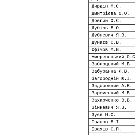
Дирдін М.Є.
Дмитрієва О.О.
Довгий О.С.
Дубіль В.О.
Дубневич Я.В.
Дунаєв С.В.
Єфімов М.В.
Жмеренецький О.С
Заблоцький М.Б.
Забуранна Л.В.
Загородній Ю.І.
Задорожний А.В.
Заремський М.В.
Захарченко В.В.
Зінкевич Я.В.
Зуєв М.С.
Іванов В.І.
Івахів С.П.