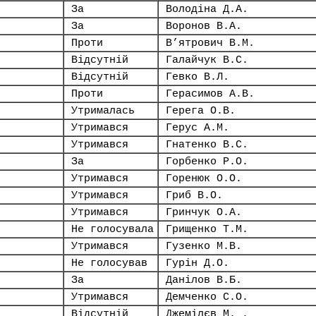
За
Володіна Д.А.
За
Воронов В.А.
Проти
В’ятрович В.М.
Відсутній
Галайчук В.С.
Відсутній
Гевко В.Л.
Проти
Герасимов А.В.
Утрималась
Герега О.В.
Утримався
Герус А.М.
Утримався
Гнатенко В.С.
За
Горбенко Р.О.
Утримався
Горенюк О.О.
Утримався
Гриб В.О.
Утримався
Гринчук О.А.
Не голосувала
Грищенко Т.М.
Утримався
Гузенко М.В.
Не голосував
Гурін Д.О.
За
Данілов В.Б.
Утримався
Демченко С.О.
Відсутній
Джемілєв М. .