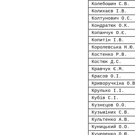
Колебошин С.В.
Колихаєв І.В.
Колтунович О.С.
Кондратюк О.К.
Копанчук О.Є.
Копитін І.В.
Королевська Н.Ю.
Костенко Р.В.
Костюк Д.С.
Кравчук Є.М.
Красов О.І.
Криворучкіна О.В
Крулько І.І.
Кубів С.І.
Кузнєцов О.О.
Кузьміних С.В.
Культенко А.В.
Куницький О.О.
Кучеренко О.Ю.