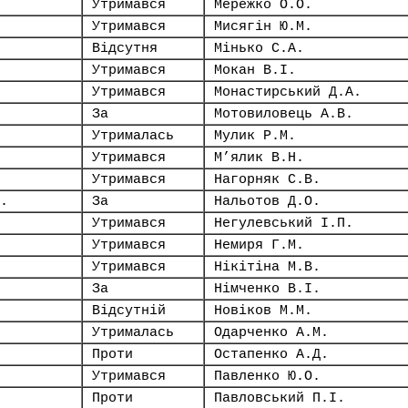
Утримався
Мережко О.О.
Утримався
Мисягін Ю.М.
Відсутня
Мінько С.А.
Утримався
Мокан В.І.
Утримався
Монастирський Д.А.
За
Мотовиловець А.В.
Утрималась
Мулик Р.М.
Утримався
М’ялик В.Н.
Утримався
Нагорняк С.В.
.
За
Нальотов Д.О.
Утримався
Негулевський І.П.
Утримався
Немиря Г.М.
Утримався
Нікітіна М.В.
За
Німченко В.І.
Відсутній
Новіков М.М.
Утрималась
Одарченко А.М.
Проти
Остапенко А.Д.
Утримався
Павленко Ю.О.
Проти
Павловський П.І.