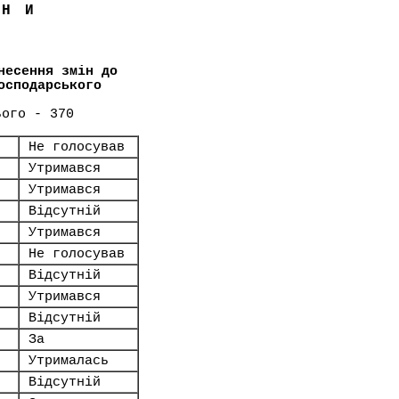
ЇНИ
несення змін до
осподарського
ього - 370
Не голосував
Утримався
Утримався
Відсутній
Утримався
Не голосував
Відсутній
Утримався
Відсутній
За
Утрималась
Відсутній