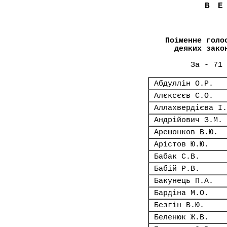
В
Поіменне голо
деяких зако
За - 71 
Абдуллін О.Р.
Алєксєєв С.О.
Аллахвердієва І.
Андрійович З.М.
Арешонков В.Ю.
Арістов Ю.Ю.
Бабак С.В.
Бабій Р.В.
Бакунець П.А.
Бардіна М.О.
Безгін В.Ю.
Беленюк Ж.В.