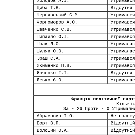
Холодов А.І.
Утримався
Циба Т.В.
Відсутня
Чернявський С.М.
Утримався
Чорноморов А.О.
Утримався
Шевченко Є.В.
Утримався
Шипайло О.І.
Утримався
Шпак Л.О.
Утрималас
Шуляк О.О.
Утрималас
Юраш С.А.
Утримався
Якименко П.В.
Утримався
Янченко Г.І.
Відсутня
Ясько Є.О.
Утрималас
Фракція політичної парт
Кількі
За - 26 Проти - 0 Утримали
Абрамович І.О.
Не голосу
Борт В.П.
Відсутній
Волошин О.А.
Відсутній