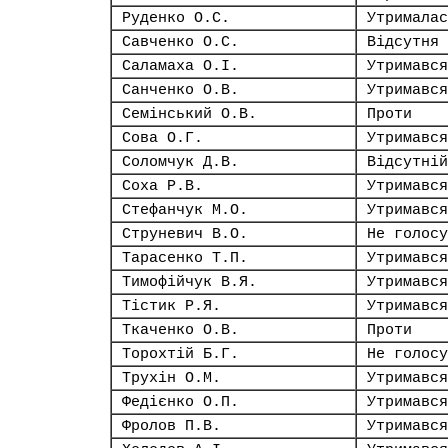
Руденко О.С.
Утрималас
Савченко О.С.
Відсутня
Саламаха О.І.
Утримався
Санченко О.В.
Утримався
Семінський О.В.
Проти
Сова О.Г.
Утримався
Соломчук Д.В.
Відсутній
Соха Р.В.
Утримався
Стефанчук М.О.
Утримався
Струневич В.О.
Не голосу
Тарасенко Т.П.
Утримався
Тимофійчук В.Я.
Утримався
Тістик Р.Я.
Утримався
Ткаченко О.В.
Проти
Торохтій Б.Г.
Не голосу
Трухін О.М.
Утримався
Федієнко О.П.
Утримався
Фролов П.В.
Утримався