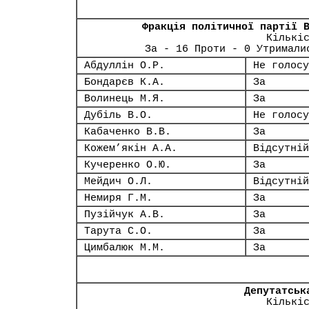
Фракція політичної партії 
Кількі
За - 16 Проти - 0 Утримали
Абдуллін О.Р.
Не голосу
Бондарєв К.А.
За
Волинець М.Я.
За
Дубіль В.О.
Не голосу
Кабаченко В.В.
За
Кожем’якін А.А.
Відсутній
Кучеренко О.Ю.
За
Мейдич О.Л.
Відсутній
Немиря Г.М.
За
Пузійчук А.В.
За
Тарута С.О.
За
Цимбалюк М.М.
За
Депутатськ
Кількі