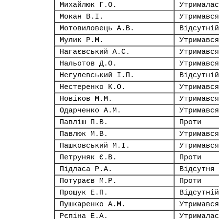
Михайлюк Г.О.
Утрималас
Мокан В.І.
Утримався
Мотовиловець А.В.
Відсутній
Мулик Р.М.
Утримався
Нагаєвський А.С.
Утримався
Нальотов Д.О.
Утримався
Негулевський І.П.
Відсутній
Нестеренко К.О.
Утримався
Новіков М.М.
Утримався
Одарченко А.М.
Утримався
Павліш П.В.
Проти
Павлюк М.В.
Утримався
Пашковський М.І.
Утримався
Петруняк Є.В.
Проти
Підласа Р.А.
Відсутня
Потураєв М.Р.
Проти
Прощук Е.П.
Відсутній
Пушкаренко А.М.
Утримався
Рєпіна Е.А.
Утрималас