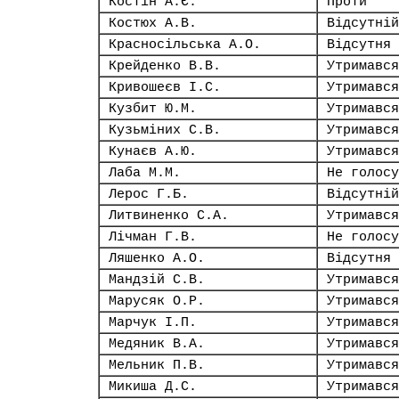
Костін А.Є.
Проти
Костюх А.В.
Відсутній
Красносільська А.О.
Відсутня
Крейденко В.В.
Утримався
Кривошеєв І.С.
Утримався
Кузбит Ю.М.
Утримався
Кузьміних С.В.
Утримався
Кунаєв А.Ю.
Утримався
Лаба М.М.
Не голосу
Лерос Г.Б.
Відсутній
Литвиненко С.А.
Утримався
Лічман Г.В.
Не голосу
Ляшенко А.О.
Відсутня
Мандзій С.В.
Утримався
Марусяк О.Р.
Утримався
Марчук І.П.
Утримався
Медяник В.А.
Утримався
Мельник П.В.
Утримався
Микиша Д.С.
Утримався