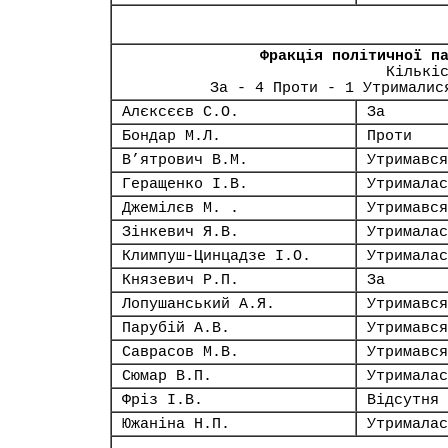
Фракція політичної п
Кількі
За - 4 Проти - 1 Утрималис
Алєксєєв С.О.
За
Бондар М.Л.
Проти
В’ятрович В.М.
Утримався
Геращенко І.В.
Утрималас
Джемілєв М. .
Утримався
Зінкевич Я.В.
Утрималас
Климпуш-Цинцадзе І.О.
Утрималас
Князевич Р.П.
За
Лопушанський А.Я.
Утримався
Парубій А.В.
Утримався
Саврасов М.В.
Утримався
Сюмар В.П.
Утрималас
Фріз І.В.
Відсутня
Южаніна Н.П.
Утрималас