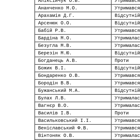
Аліксійчук О.В.
Утримався
Ананченко М.О.
Утримався
Арахамія Д.Г.
Відсутній
Арсенюк О.О.
Відсутній
Бабій Р.В.
Утримався
Бардіна М.О.
Утрималас
Безугла М.В.
Утрималас
Березін М.Ю.
Відсутній
Богданець А.В.
Проти
Божик В.І.
Відсутній
Бондаренко О.В.
Утримався
Бородін В.В.
Утримався
Бужанський М.А.
Відсутній
Булах Л.В.
Утрималас
Вагнєр В.О.
Утрималас
Василів І.В.
Проти
Васильковський І.І.
Утримався
Веніславський Ф.В.
Утримався
Вінтоняк О.В.
Утрималас