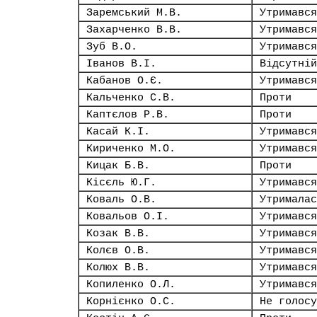
Заремський М.В.
Утримався
Захарченко В.В.
Утримався
Зуб В.О.
Утримався
Іванов В.І.
Відсутній
Кабанов О.Є.
Утримався
Кальченко С.В.
Проти
Каптєлов Р.В.
Проти
Касай К.І.
Утримався
Кириченко М.О.
Утримався
Кицак Б.В.
Проти
Кісєль Ю.Г.
Утримався
Коваль О.В.
Утрималас
Ковальов О.І.
Утримався
Козак В.В.
Утримався
Колєв О.В.
Утримався
Колюх В.В.
Утримався
Копиленко О.Л.
Утримався
Корнієнко О.С.
Не голосу