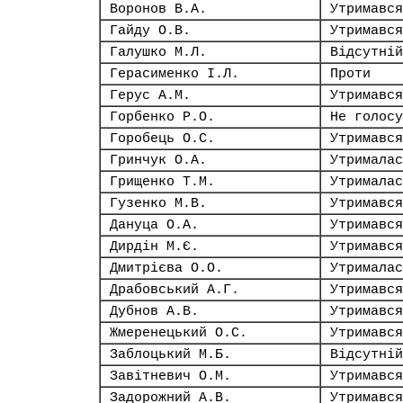
Воронов В.А.
Утримався
Гайду О.В.
Утримався
Галушко М.Л.
Відсутній
Герасименко І.Л.
Проти
Герус А.М.
Утримався
Горбенко Р.О.
Не голосу
Горобець О.С.
Утримався
Гринчук О.А.
Утрималас
Грищенко Т.М.
Утрималас
Гузенко М.В.
Утримався
Дануца О.А.
Утримався
Дирдін М.Є.
Утримався
Дмитрієва О.О.
Утрималас
Драбовський А.Г.
Утримався
Дубнов А.В.
Утримався
Жмеренецький О.С.
Утримався
Заблоцький М.Б.
Відсутній
Завітневич О.М.
Утримався
Задорожний А.В.
Утримався