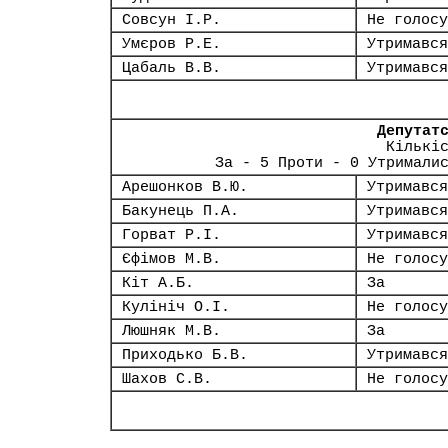
Совсун І.Р.
Не голосу
Умєров Р.Е.
Утримався
Цабаль В.В.
Утримався
Депутат
Кількі
За - 5 Проти - 0 Утримали
Арешонков В.Ю.
Утримався
Бакунець П.А.
Утримався
Горват Р.І.
Утримався
Єфімов М.В.
Не голосу
Кіт А.Б.
За
Кулініч О.І.
Не голосу
Люшняк М.В.
За
Приходько Б.В.
Утримався
Шахов С.В.
Не голосу