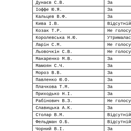
Дунаєв С.В.
За
Іоффе Ю.Я.
За
Кальцев В.Ф.
За
Кива І.В.
Відсутній
Козак Т.Р.
Не голосу
Королевська Н.Ю.
Утрималас
Ларін С.М.
Не голосу
Льовочкін С.В.
Не голосу
Макаренко М.В.
За
Мамоян С.Ч.
За
Мороз В.В.
За
Павленко Ю.О.
За
Плачкова Т.М.
За
Приходько Н.І.
За
Рабінович В.З.
Не голосу
Славицька А.К.
За
Столар В.М.
Відсутній
Фельдман О.Б.
Відсутній
Чорний В.І.
За