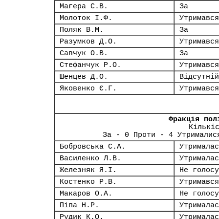
Магера С.В.
За
Молоток І.Ф.
Утримався
Поляк В.М.
За
Разумков Д.О.
Утримався
Савчук О.В.
За
Стефанчук Р.О.
Утримався
Шенцев Д.О.
Відсутній
Яковенко Є.Г.
Утримався
Фракція пол
Кількі
За - 0 Проти - 4 Утрималис
Бобровська С.А.
Утрималас
Василенко Л.В.
Утрималас
Железняк Я.І.
Не голосу
Костенко Р.В.
Утримався
Макаров О.А.
Не голосу
Піпа Н.Р.
Утрималас
Рудик К.О.
Утрималас