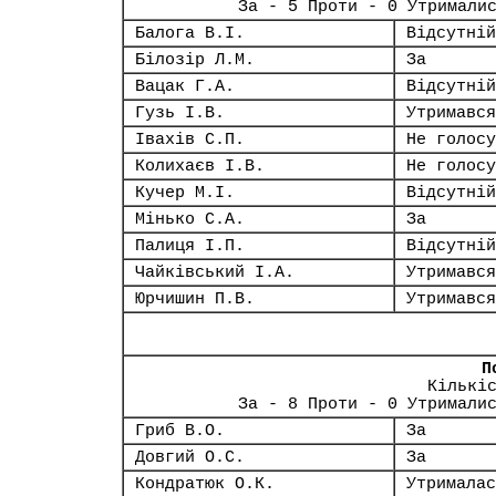
За - 5 Проти - 0 Утримали
Балога В.І.
Відсутній
Білозір Л.М.
За
Вацак Г.А.
Відсутній
Гузь І.В.
Утримався
Івахів С.П.
Не голосу
Колихаєв І.В.
Не голосу
Кучер М.І.
Відсутній
Мінько С.А.
За
Палиця І.П.
Відсутній
Чайківський І.А.
Утримався
Юрчишин П.В.
Утримався
П
Кількі
За - 8 Проти - 0 Утримали
Гриб В.О.
За
Довгий О.С.
За
Кондратюк О.К.
Утрималас