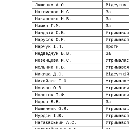
Ляшенко А.О.
Відсутня
Магомедов М.С.
За
Макаренко М.В.
За
Мамка Г.М.
За
Мандзій С.В.
Утримався
Марусяк О.Р.
Утримався
Марчук І.П.
Проти
Медведчук В.В.
За
Мезенцева М.С.
Утрималас
Мельник П.В.
Утримався
Микиша Д.С.
Відсутній
Михайлюк Г.О.
Утрималас
Мовчан О.В.
Утримався
Молоток І.Ф.
Утримався
Мороз В.В.
За
Мошенець О.В.
Утрималас
Мурдій І.Ю.
Утримався
Нагаєвський А.С.
Утримався