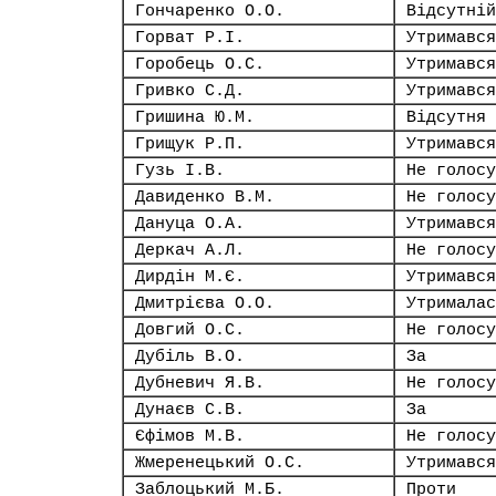
Гончаренко О.О.
Відсутній
Горват Р.І.
Утримався
Горобець О.С.
Утримався
Гривко С.Д.
Утримався
Гришина Ю.М.
Відсутня
Грищук Р.П.
Утримався
Гузь І.В.
Не голосу
Давиденко В.М.
Не голосу
Дануца О.А.
Утримався
Деркач А.Л.
Не голосу
Дирдін М.Є.
Утримався
Дмитрієва О.О.
Утрималас
Довгий О.С.
Не голосу
Дубіль В.О.
За
Дубневич Я.В.
Не голосу
Дунаєв С.В.
За
Єфімов М.В.
Не голосу
Жмеренецький О.С.
Утримався
Заблоцький М.Б.
Проти