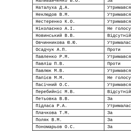
Наливайченко В.О.
За
Наталуха Д.А.
Утримався
Неклюдов В.М.
Утримався
Нестеренко К.О.
Утримався
Ніколаєнко А.І.
Не голосу
Новинський В.В.
Відсутній
Овчинникова Ю.Ю.
Утрималас
Осадчук А.П.
Проти
Павленко Р.М.
Утримався
Павліш П.В.
Проти
Павлюк М.В.
Утримався
Папієв М.М.
Не голосу
Пасічний О.С.
Утримався
Перебийніс М.В.
Відсутній
Петьовка В.В.
За
Підласа Р.А.
Утрималас
Плачкова Т.М.
За
Поляк В.М.
За
Пономарьов О.С.
За