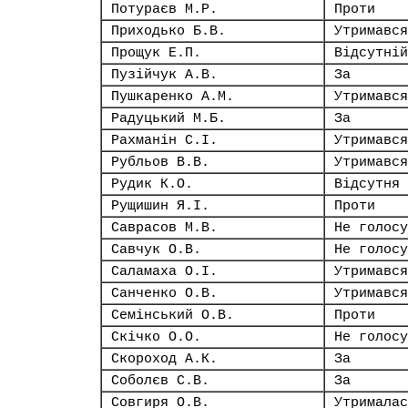
Потураєв М.Р.
Проти
Приходько Б.В.
Утримався
Прощук Е.П.
Відсутній
Пузійчук А.В.
За
Пушкаренко А.М.
Утримався
Радуцький М.Б.
За
Рахманін С.І.
Утримався
Рубльов В.В.
Утримався
Рудик К.О.
Відсутня
Рущишин Я.І.
Проти
Саврасов М.В.
Не голосу
Савчук О.В.
Не голосу
Саламаха О.І.
Утримався
Санченко О.В.
Утримався
Семінський О.В.
Проти
Скічко О.О.
Не голосу
Скороход А.К.
За
Соболєв С.В.
За
Совгиря О.В.
Утрималас