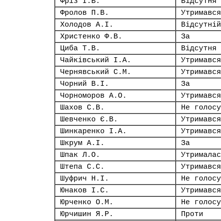
Фріз І.В.
Відсутня
Фролов П.В.
Утримався
Холодов А.І.
Відсутній
Христенко Ф.В.
За
Циба Т.В.
Відсутня
Чайківський І.А.
Утримався
Чернявський С.М.
Утримався
Чорний В.І.
За
Чорноморов А.О.
Утримався
Шахов С.В.
Не голосу
Шевченко Є.В.
Утримався
Шинкаренко І.А.
Утримався
Шкрум А.І.
За
Шпак Л.О.
Утрималас
Штепа С.С.
Утримався
Шуфрич Н.І.
Не голосу
Юнаков І.С.
Утримався
Юрченко О.М.
Не голосу
Юрчишин Я.Р.
Проти