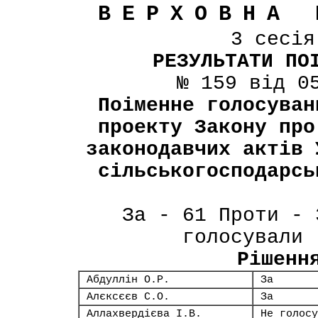
ВЕРХОВНА 
3 сесі
РЕЗУЛЬТАТИ ПО
№ 159 від 0
Поіменне голосуван
проекту Закону про
законодавчих актів 
сільськогосподарсь
За - 61 Проти - 
голосували 
Рішенн
Абдуллін О.Р.
За
Алєксєєв С.О.
За
Аллахвердієва І.В.
Не голосу