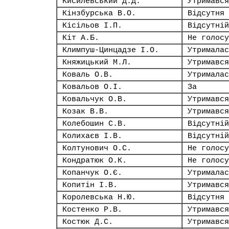
Кисилевський Д.Д.
Утримався
Кінзбурська В.О.
Відсутня
Кісільов І.П.
Відсутній
Кіт А.Б.
Не голосу
Климпуш-Цинцадзе І.О.
Утрималас
Княжицький М.Л.
Утримався
Коваль О.В.
Утрималас
Ковальов О.І.
За
Ковальчук О.В.
Утримався
Козак В.В.
Утримався
Колебошин С.В.
Відсутній
Колихаєв І.В.
Відсутній
Колтунович О.С.
Не голосу
Кондратюк О.К.
Не голосу
Копанчук О.Є.
Утрималас
Копитін І.В.
Утримався
Королевська Н.Ю.
Відсутня
Костенко Р.В.
Утримався
Костюк Д.С.
Утримався