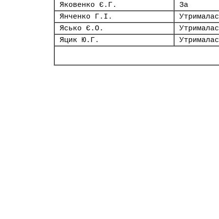
Яковенко Є.Г.
За
Янченко Г.І.
Утрималас
Ясько Є.О.
Утрималас
Яцик Ю.Г.
Утрималас