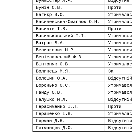
Буймістер Л.А.
Відсутня
Бунін С.В.
Проти
Вагнєр В.О.
Утрималас
Василевська-Смаглюк О.М.
Утрималас
Василів І.В.
Проти
Васильковський І.І.
Утримався
Ватрас В.А.
Утримався
Величкович М.Р.
Утримався
Веніславський Ф.В.
Утримався
Вінтоняк О.В.
Утрималас
Волинець М.Я.
За
Волошин О.А.
Відсутній
Воронько О.Є.
Утримався
Гайду О.В.
Утримався
Галушко М.Л.
Відсутній
Герасименко І.Л.
Проти
Геращенко І.В.
Утрималас
Герман Д.В.
Відсутній
Гетманцев Д.О.
Відсутній