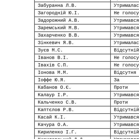
Забуранна Л.В.
Утрималас
Загородній Ю.І.
Не голосу
Задорожний А.В.
Утримався
Заремський М.В.
Утримався
Захарченко В.В.
Утримався
Зінкевич Я.В.
Утрималас
Зуєв М.С.
Відсутній
Іванов В.І.
Не голосу
Івахів С.П.
Не голосу
Іонова М.М.
Відсутня
Іоффе Ю.Я.
За
Кабанов О.Є.
Проти
Калаур І.Р.
Утримався
Кальченко С.В.
Проти
Каптєлов Р.В.
Відсутній
Касай К.І.
Утримався
Качура О.А.
Утримався
Кириленко І.Г.
Відсутній