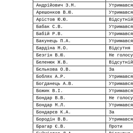
Андрійович З.М.
Утримався
Арешонков В.Ю.
Утримався
Арістов Ю.Ю.
Відсутній
Бабак С.В.
Утримався
Бабій Р.В.
Утримався
Бакунець П.А.
Утримався
Бардіна М.О.
Відсутня
Безгін В.Ю.
Не голосу
Беленюк Ж.В.
Відсутній
Бєлькова О.В.
За
Боблях А.Р.
Утримався
Богданець А.В.
Утримався
Божик В.І.
Утримався
Бондар В.В.
Не голосу
Бондар М.Л.
Утримався
Бондарєв К.А.
За
Бородін В.В.
Утримався
Брагар Є.В.
Проти