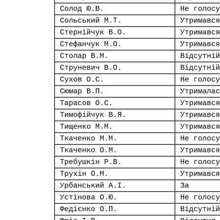
Солод Ю.В.
Не голосу
Сольський М.Т.
Утримався
Стернійчук В.О.
Утримався
Стефанчук М.О.
Утримався
Столар В.М.
Відсутній
Струневич В.О.
Відсутній
Сухов О.С.
Не голосу
Сюмар В.П.
Утрималас
Тарасов О.С.
Утримався
Тимофійчук В.Я.
Утримався
Тищенко М.М.
Утримався
Ткаченко М.М.
Не голосу
Ткаченко О.М.
Утримався
Требушкін Р.В.
Не голосу
Трухін О.М.
Утримався
Урбанський А.І.
За
Устінова О.Ю.
Не голосу
Федієнко О.П.
Відсутній