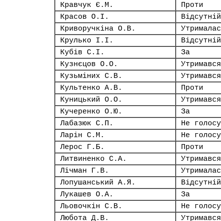
Кравчук Є.М.
Проти
Красов О.І.
Відсутній
Криворучкіна О.В.
Утрималас
Крулько І.І.
Відсутній
Кубів С.І.
За
Кузнєцов О.О.
Утримався
Кузьміних С.В.
Утримався
Культенко А.В.
Проти
Куницький О.О.
Утримався
Кучеренко О.Ю.
За
Лабазюк С.П.
Не голосу
Ларін С.М.
Не голосу
Лерос Г.Б.
Проти
Литвиненко С.А.
Утримався
Лічман Г.В.
Утрималас
Лопушанський А.Я.
Відсутній
Лукашев О.А.
За
Льовочкін С.В.
Не голосу
Любота Д.В.
Утримався