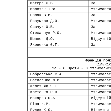
Магера С.В.
За
Молоток І.Ф.
Утримався
Поляк В.М.
За
Разумков Д.О.
Утримався
Савчук О.В.
За
Стефанчук Р.О.
Утримався
Шенцев Д.О.
Відсутній
Яковенко Є.Г.
За
Фракція пол
Кількі
За - 0 Проти - 3 Утрималис
Бобровська С.А.
Утрималас
Василенко Л.В.
Утрималас
Железняк Я.І.
Утримався
Костенко Р.В.
Утримався
Макаров О.А.
Відсутній
Піпа Н.Р.
Утрималас
Рудик К.О.
Відсутня