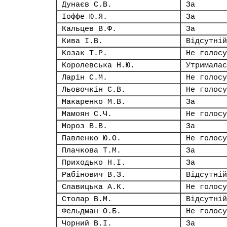
Дунаєв С.В.
За
Іоффе Ю.Я.
За
Кальцев В.Ф.
За
Кива І.В.
Відсутній
Козак Т.Р.
Не голосу
Королевська Н.Ю.
Утрималас
Ларін С.М.
Не голосу
Льовочкін С.В.
Не голосу
Макаренко М.В.
За
Мамоян С.Ч.
Не голосу
Мороз В.В.
За
Павленко Ю.О.
Не голосу
Плачкова Т.М.
За
Приходько Н.І.
За
Рабінович В.З.
Відсутній
Славицька А.К.
Не голосу
Столар В.М.
Відсутній
Фельдман О.Б.
Не голосу
Чорний В.І.
За