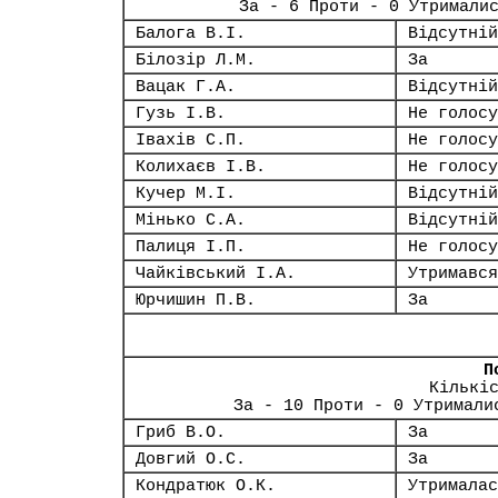
За - 6 Проти - 0 Утримали
Балога В.І.
Відсутній
Білозір Л.М.
За
Вацак Г.А.
Відсутній
Гузь І.В.
Не голосу
Івахів С.П.
Не голосу
Колихаєв І.В.
Не голосу
Кучер М.І.
Відсутній
Мінько С.А.
Відсутній
Палиця І.П.
Не голосу
Чайківський І.А.
Утримався
Юрчишин П.В.
За
П
Кількі
За - 10 Проти - 0 Утримали
Гриб В.О.
За
Довгий О.С.
За
Кондратюк О.К.
Утрималас