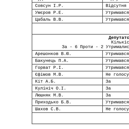
Совсун І.Р.
Відсутня
Умєров Р.Е.
Утримався
Цабаль В.В.
Утримався
Депутат
Кількі
За - 6 Проти - 2 Утримали
Арешонков В.Ю.
Утримався
Бакунець П.А.
Утримався
Горват Р.І.
Утримався
Єфімов М.В.
Не голосу
Кіт А.Б.
За
Кулініч О.І.
За
Люшняк М.В.
За
Приходько Б.В.
Утримався
Шахов С.В.
Не голосу