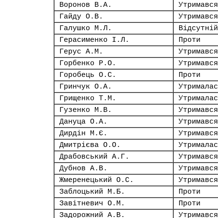
Воронов В.А.
Утримався
Гайду О.В.
Утримався
Галушко М.Л.
Відсутній
Герасименко І.Л.
Проти
Герус А.М.
Утримався
Горбенко Р.О.
Утримався
Горобець О.С.
Проти
Гринчук О.А.
Утрималас
Грищенко Т.М.
Утрималас
Гузенко М.В.
Утримався
Дануца О.А.
Утримався
Дирдін М.Є.
Утримався
Дмитрієва О.О.
Утрималас
Драбовський А.Г.
Утримався
Дубнов А.В.
Утримався
Жмеренецький О.С.
Утримався
Заблоцький М.Б.
Проти
Завітневич О.М.
Проти
Задорожний А.В.
Утримався