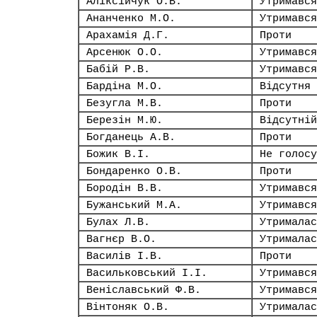
Аліксійчук О.В.
Утримався
Ананченко М.О.
Утримався
Арахамія Д.Г.
Проти
Арсенюк О.О.
Утримався
Бабій Р.В.
Утримався
Бардіна М.О.
Відсутня
Безугла М.В.
Проти
Березін М.Ю.
Відсутній
Богданець А.В.
Проти
Божик В.І.
Не голосу
Бондаренко О.В.
Проти
Бородін В.В.
Утримався
Бужанський М.А.
Утримався
Булах Л.В.
Утрималас
Вагнєр В.О.
Утрималас
Василів І.В.
Проти
Васильковський І.І.
Утримався
Веніславський Ф.В.
Утримався
Вінтоняк О.В.
Утрималас