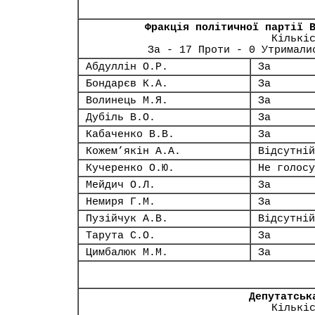
Фракція політичної партії 
Кількі
За - 17 Проти - 0 Утримали
Абдуллін О.Р.
За
Бондарєв К.А.
За
Волинець М.Я.
За
Дубіль В.О.
За
Кабаченко В.В.
За
Кожем’якін А.А.
Відсутній
Кучеренко О.Ю.
Не голосу
Мейдич О.Л.
За
Немиря Г.М.
За
Пузійчук А.В.
Відсутній
Тарута С.О.
За
Цимбалюк М.М.
За
Депутатськ
Кількі