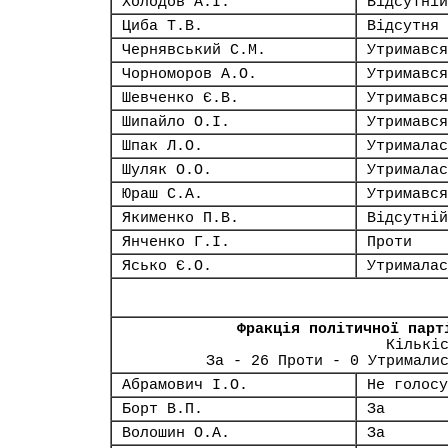
Холодов А.І.
Відсутній
Циба Т.В.
Відсутня
Чернявський С.М.
Утримався
Чорноморов А.О.
Утримався
Шевченко Є.В.
Утримався
Шипайло О.І.
Утримався
Шпак Л.О.
Утрималас
Шуляк О.О.
Утрималас
Юраш С.А.
Утримався
Якименко П.В.
Відсутній
Янченко Г.І.
Проти
Ясько Є.О.
Утрималас
Фракція політичної парт
Кількі
За - 26 Проти - 0 Утримали
Абрамович І.О.
Не голосу
Борт В.П.
За
Волошин О.А.
За