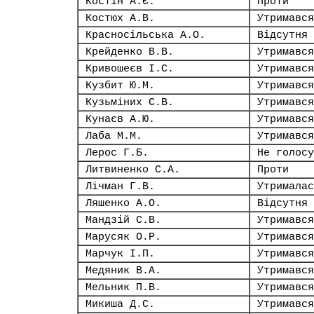
Костін А.Є.
Проти
Костюх А.В.
Утримався
Красносільська А.О.
Відсутня
Крейденко В.В.
Утримався
Кривошеєв І.С.
Утримався
Кузбит Ю.М.
Утримався
Кузьміних С.В.
Утримався
Кунаєв А.Ю.
Утримався
Лаба М.М.
Утримався
Лерос Г.Б.
Не голосу
Литвиненко С.А.
Проти
Лічман Г.В.
Утрималас
Ляшенко А.О.
Відсутня
Мандзій С.В.
Утримався
Марусяк О.Р.
Утримався
Марчук І.П.
Утримався
Медяник В.А.
Утримався
Мельник П.В.
Утримався
Микиша Д.С.
Утримався