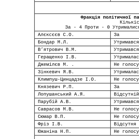
Фракція політичної п
Кількі
За - 4 Проти - 0 Утрималис
Алєксєєв С.О.
За
Бондар М.Л.
Утримався
В’ятрович В.М.
Утримався
Геращенко І.В.
Утрималас
Джемілєв М. .
Не голосу
Зінкевич Я.В.
Утрималас
Климпуш-Цинцадзе І.О.
Не голосу
Князевич Р.П.
За
Лопушанський А.Я.
Відсутній
Парубій А.В.
Утримався
Саврасов М.В.
Не голосу
Сюмар В.П.
Не голосу
Фріз І.В.
Відсутня
Южаніна Н.П.
Не голосу