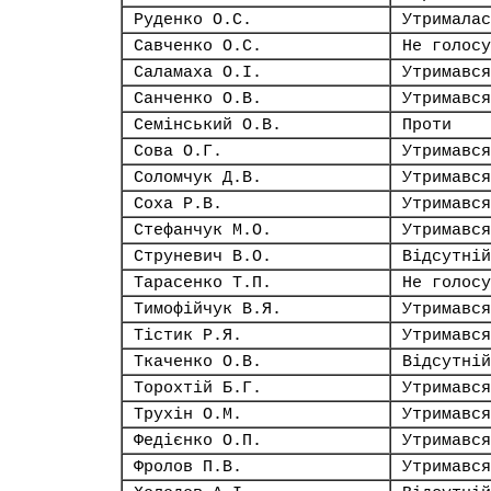
Руденко О.С.
Утрималас
Савченко О.С.
Не голосу
Саламаха О.І.
Утримався
Санченко О.В.
Утримався
Семінський О.В.
Проти
Сова О.Г.
Утримався
Соломчук Д.В.
Утримався
Соха Р.В.
Утримався
Стефанчук М.О.
Утримався
Струневич В.О.
Відсутній
Тарасенко Т.П.
Не голосу
Тимофійчук В.Я.
Утримався
Тістик Р.Я.
Утримався
Ткаченко О.В.
Відсутній
Торохтій Б.Г.
Утримався
Трухін О.М.
Утримався
Федієнко О.П.
Утримався
Фролов П.В.
Утримався