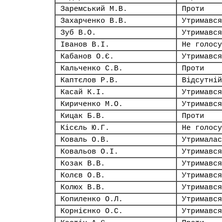
Заремський М.В.
Проти
Захарченко В.В.
Утримався
Зуб В.О.
Утримався
Іванов В.І.
Не голосу
Кабанов О.Є.
Утримався
Кальченко С.В.
Проти
Каптєлов Р.В.
Відсутній
Касай К.І.
Утримався
Кириченко М.О.
Утримався
Кицак Б.В.
Проти
Кісєль Ю.Г.
Не голосу
Коваль О.В.
Утрималас
Ковальов О.І.
Утримався
Козак В.В.
Утримався
Колєв О.В.
Утримався
Колюх В.В.
Утримався
Копиленко О.Л.
Утримався
Корнієнко О.С.
Утримався