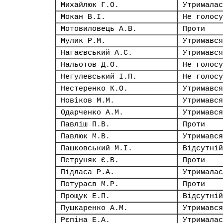
Михайлюк Г.О.
Утрималас
Мокан В.І.
Не голосу
Мотовиловець А.В.
Проти
Мулик Р.М.
Утримався
Нагаєвський А.С.
Утримався
Нальотов Д.О.
Не голосу
Негулевський І.П.
Не голосу
Нестеренко К.О.
Утримався
Новіков М.М.
Утримався
Одарченко А.М.
Утримався
Павліш П.В.
Проти
Павлюк М.В.
Утримався
Пашковський М.І.
Відсутній
Петруняк Є.В.
Проти
Підласа Р.А.
Утрималас
Потураєв М.Р.
Проти
Прощук Е.П.
Відсутній
Пушкаренко А.М.
Утримався
Рєпіна Е.А.
Утрималас