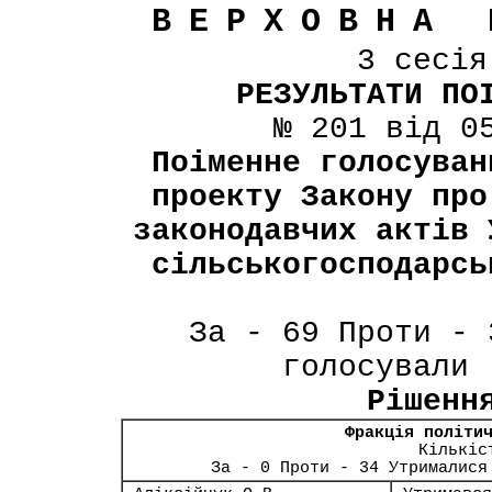
ВЕРХОВНА 
3 сесі
РЕЗУЛЬТАТИ ПО
№ 201 від 0
Поіменне голосуван
проекту Закону про
законодавчих актів 
сільськогосподарсь
За - 69 Проти - 
голосували 
Рішенн
Фракція політи
Кількіс
За - 0 Проти - 34 Утрималися