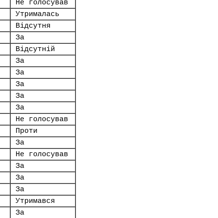
Не голосував
Утрималась
Відсутня
За
Відсутній
За
За
За
За
За
Не голосував
Проти
За
Не голосував
За
За
За
Утримався
За