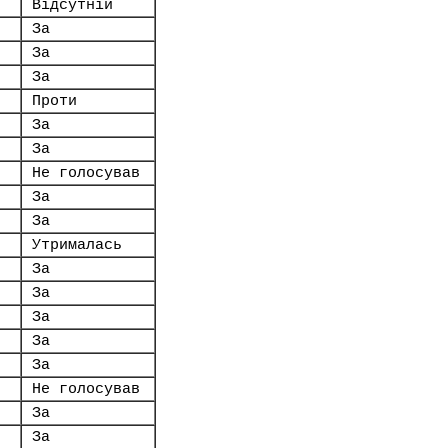
Відсутній
За
За
За
Проти
За
За
Не голосував
За
За
Утрималась
За
За
За
За
За
Не голосував
За
За