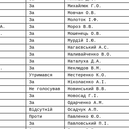
За
Михайлюк Г.О.
За
Мовчан О.В.
За
Молоток І.Ф.
А.
За
Мороз В.В.
.
За
Мошенець О.В.
За
Мурдій І.Ю.
За
Нагаєвський А.С.
За
Наливайченко В.О.
За
Наталуха Д.А.
.
За
Неклюдов В.М.
Утримався
Нестеренко К.О.
За
Ніколаєнко А.І.
Не голосував
Новинський В.В.
За
Новосад Г.І.
За
Одарченко А.М.
Відсутній
Осадчук А.П.
Проти
Павленко Ю.О.
За
Павловський П.І.