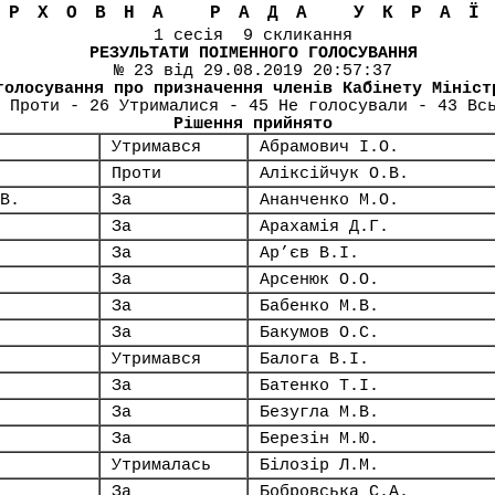
ЕРХОВНА РАДА УКРА
1 сесія 9 скликання
РЕЗУЛЬТАТИ ПОІМЕННОГО ГОЛОСУВАННЯ
№ 23 від 29.08.2019 20:57:37
голосування про призначення членів Кабінету Мініст
 Проти - 26 Утрималися - 45 Не голосували - 43 Вс
Рішення прийнято
Утримався
Абрамович І.О.
Проти
Аліксійчук О.В.
В.
За
Ананченко М.О.
За
Арахамія Д.Г.
За
Ар’єв В.І.
За
Арсенюк О.О.
За
Бабенко М.В.
За
Бакумов О.С.
Утримався
Балога В.І.
За
Батенко Т.І.
За
Безугла М.В.
За
Березін М.Ю.
Утрималась
Білозір Л.М.
За
Бобровська С.А.