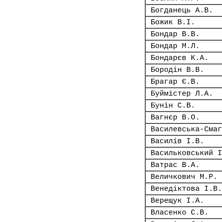
Богданець А.В.
Божик В.І.
Бондар В.В.
Бондар М.Л.
Бондарєв К.А.
Бородін В.В.
Брагар Є.В.
Буймістер Л.А.
Бунін С.В.
Вагнєр В.О.
Василевська-Смаг
Василів І.В.
Васильковський І
Ватрас В.А.
Величкович М.Р.
Венедіктова І.В.
Верещук І.А.
Власенко С.В.