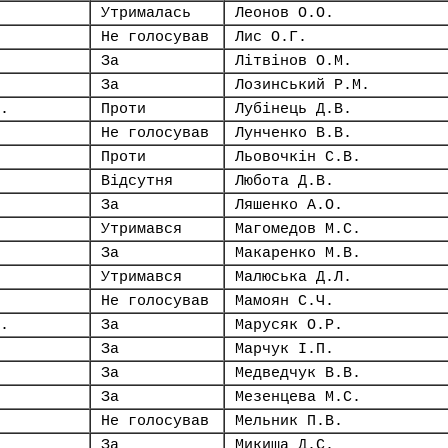
Утрималась
Леонов О.О.
Не голосував
Лис О.Г.
За
Літвінов О.М.
За
Лозинський Р.М.
.
Проти
Лубінець Д.В.
Не голосував
Лунченко В.В.
Проти
Льовочкін С.В.
Відсутня
Любота Д.В.
За
Ляшенко А.О.
Утримався
Магомедов М.С.
За
Макаренко М.В.
Утримався
Малюська Д.Л.
Не голосував
Мамоян С.Ч.
.
За
Марусяк О.Р.
За
Марчук І.П.
За
Медведчук В.В.
За
Мезенцева М.С.
Не голосував
Мельник П.В.
За
Микиша Д.С.