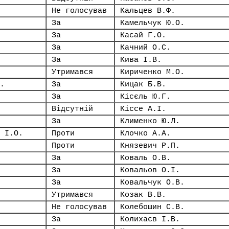
Не голосував
Кальцев В.Ф.
За
Камельчук Ю.О.
За
Касай Г.О.
За
Качний О.С.
За
Кива І.В.
Утримався
Кириченко М.О.
.
За
Кицак Б.В.
За
Кісєль Ю.Г.
Відсутній
Кіссе А.І.
За
Клименко Ю.Л.
 І.О.
Проти
Клочко А.А.
Проти
Князевич Р.П.
За
Коваль О.В.
За
Ковальов О.І.
За
Ковальчук О.В.
Утримався
Козак В.В.
Не голосував
Колебошин С.В.
За
Колихаєв І.В.