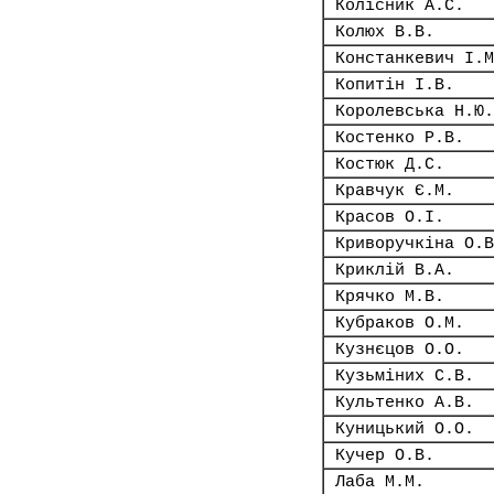
Колісник А.С.
Колюх В.В.
Констанкевич І.М
Копитін І.В.
Королевська Н.Ю.
Костенко Р.В.
Костюк Д.С.
Кравчук Є.М.
Красов О.І.
Криворучкіна О.В
Криклій В.А.
Крячко М.В.
Кубраков О.М.
Кузнєцов О.О.
Кузьміних С.В.
Культенко А.В.
Куницький О.О.
Кучер О.В.
Лаба М.М.