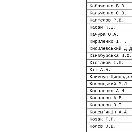
Кабаченко В.В.
Кальченко С.В.
Каптєлов Р.В.
Касай К.І.
Качура О.А.
Кириленко І.Г.
Кисилевський Д.Д
Кінзбурська В.О.
Кісільов І.П.
Кіт А.Б.
Климпуш-Цинцадзе
Княжицький М.Л.
Коваленко А.М.
Ковальов А.В.
Ковальов О.І.
Кожем’якін А.А.
Козак Т.Р.
Колєв О.В.