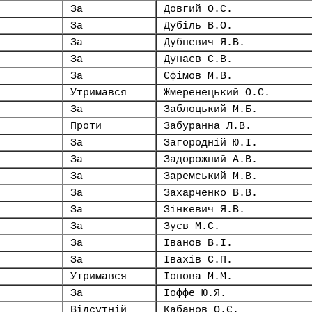
За
Довгий О.С.
За
Дубіль В.О.
За
Дубневич Я.В.
За
Дунаєв С.В.
За
Єфімов М.В.
Утримався
Жмеренецький О.С.
За
Заблоцький М.Б.
Проти
Забуранна Л.В.
За
Загородній Ю.І.
За
Задорожний А.В.
За
Заремський М.В.
За
Захарченко В.В.
За
Зінкевич Я.В.
За
Зуєв М.С.
За
Іванов В.І.
За
Івахів С.П.
Утримався
Іонова М.М.
За
Іоффе Ю.Я.
Відсутній
Кабанов О.Є.