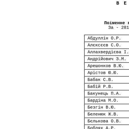
В
Поіменне 
За - 281
Абдуллін О.Р.
Алєксєєв С.О.
Аллахвердієва І.
Андрійович З.М.
Арешонков В.Ю.
Арістов Ю.Ю.
Бабак С.В.
Бабій Р.В.
Бакунець П.А.
Бардіна М.О.
Безгін В.Ю.
Беленюк Ж.В.
Бєлькова О.В.
Боблях А.Р.