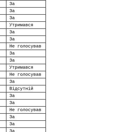
За
За
За
Утримався
За
За
Не голосував
За
За
Утримався
Не голосував
За
Відсутній
За
За
Не голосував
За
За
За