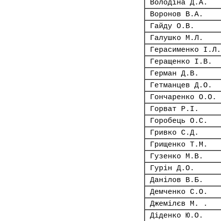
Володіна Д.А.
Воронов В.А.
Гайду О.В.
Галушко М.Л.
Герасименко І.Л.
Геращенко І.В.
Герман Д.В.
Гетманцев Д.О.
Гончаренко О.О.
Горват Р.І.
Горобець О.С.
Гривко С.Д.
Грищенко Т.М.
Гузенко М.В.
Гурін Д.О.
Данілов В.Б.
Демченко С.О.
Джемілєв М. .
Діденко Ю.О.