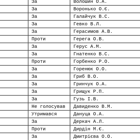
За
Волошин О.А.
За
Воронько О.Є.
За
Галайчук В.С.
За
Гевко В.Л.
За
Герасимов А.В.
Проти
Герега О.В.
За
Герус А.М.
За
Гнатенко В.С.
Проти
Горбенко Р.О.
За
Горенюк О.О.
За
Гриб В.О.
За
Гринчук О.А.
За
Грищук Р.П.
За
Гузь І.В.
Не голосував
Давиденко В.М.
Утримався
Дануца О.А.
За
Деркач А.Л.
Проти
Дирдін М.Є.
За
Дмитрієва О.О.