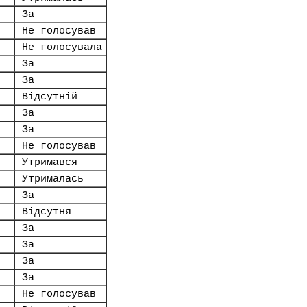
За
Не голосував
Не голосувала
За
За
Відсутній
За
За
Не голосував
Утримався
Утрималась
За
Відсутня
За
За
За
За
Не голосував