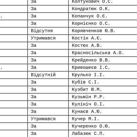
За
Колтунович О.С.
За
Кондратюк О.К.
.
За
Копанчук О.Є.
За
Корнієнко О.С.
Відсутня
Корявченков Ю.В.
Утримався
Костін А.Є.
За
Костюх А.В.
За
Красносільська А.О.
За
Крейденко В.В.
.
За
Кривошеєв І.С.
Відсутній
Крулько І.І.
За
Кубів С.І.
За
Кузбит Ю.М.
За
Кузьмін Р.Р.
За
Кулініч О.І.
За
Кунаєв А.Ю.
Утримався
Кучер М.І.
За
Кучеренко О.Ю.
За
Лабазюк С.П.