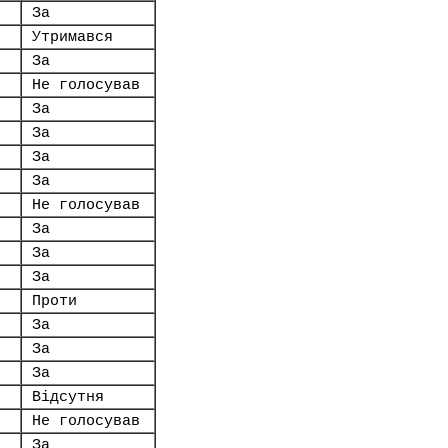
За
Утримався
За
Не голосував
За
За
За
За
Не голосував
За
За
За
Проти
За
За
За
Відсутня
Не голосував
За