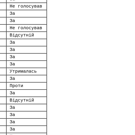
Не голосував
За
За
Не голосував
Відсутній
За
За
За
За
Утрималась
За
Проти
За
Відсутній
За
За
За
За