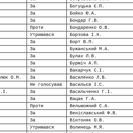
За
Богуцька Є.П.
За
Бойко Ю.А.
За
Бондар Г.В.
Проти
Бондаренко О.В.
Утримався
Борзова І.Н.
За
Борт В.П.
За
Бужанський М.А.
За
Булах Л.В.
За
Бурміч А.П.
За
Вакарчук С.І.
люк О.М.
За
Василенко Л.В.
Не голосував
Васильєв І.С.
.І.
За
Васильченко Г.І.
За
Вацак Г.А.
Проти
Вельможний С.А.
За
Веніславський Ф.В.
За
Вінтоняк О.В.
Утримався
Волинець М.Я.