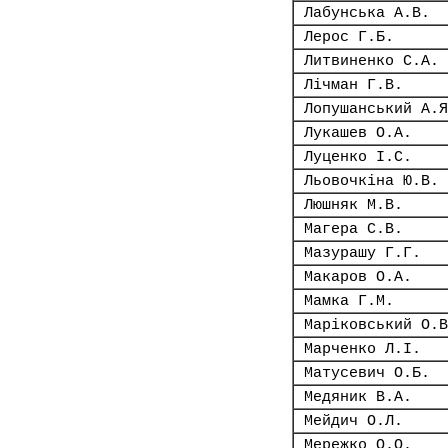
Лабунська А.В.
Лерос Г.Б.
Литвиненко С.А.
Лічман Г.В.
Лопушанський А.Я
Лукашев О.А.
Луценко І.С.
Льовочкіна Ю.В.
Люшняк М.В.
Магера С.В.
Мазурашу Г.Г.
Макаров О.А.
Мамка Г.М.
Маріковський О.В
Марченко Л.І.
Матусевич О.Б.
Медяник В.А.
Мейдич О.Л.
Мережко О.О.