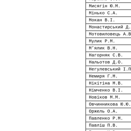
Мисягін Ю.М.
Мінько С.А.
Мокан В.І.
Монастирський Д.
Мотовиловець А.В
Мулик Р.М.
М’ялик В.Н.
Нагорняк С.В.
Нальотов Д.О.
Негулевський І.П
Немиря Г.М.
Нікітіна М.В.
Німченко В.І.
Новіков М.М.
Овчинникова Ю.Ю.
Оржель О.А.
Павленко Р.М.
Павліш П.В.