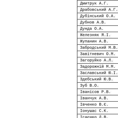
Дмитрук А.Г.
Драбовський А.Г.
Дубінський О.А.
Дубнов А.В.
Дунда О.А.
Железняк Я.І.
Жупанин А.В.
Забродський М.В.
Завітневич О.М.
Загоруйко А.Л.
Задорожній М.М.
Заславський Ю.І.
Здебський Ю.В.
Зуб В.О.
Іванісов Р.В.
Іванчук А.В.
Івченко В.Є.
Іонушас С.К.
Ісаєнко Д.В.