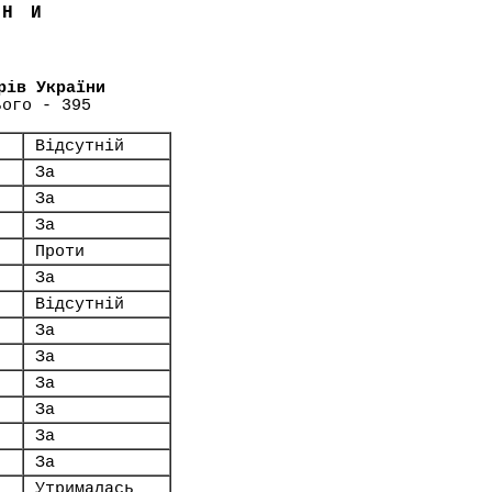
ЇНИ
рів України
ього - 395
Відсутній
За
За
За
Проти
За
Відсутній
За
За
За
За
За
За
Утрималась