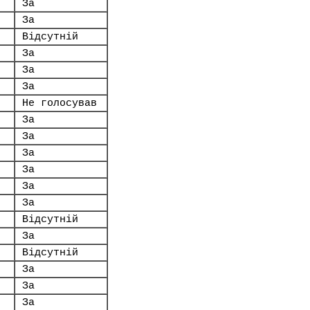
За
За
Відсутній
За
За
За
Не голосував
За
За
За
За
За
За
Відсутній
За
Відсутній
За
За
За