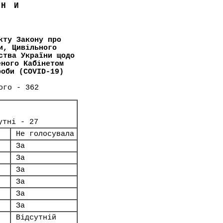
ЇНИ
кту Закону про
и, Цивільного
ства України щодо
еного Кабінетом
роби (COVID-19)
ого - 362
утні - 27
Не голосувала
За
За
За
За
За
За
Відсутній