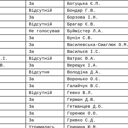
За
Богуцька Є.П.
Відсутній
Бондар Г.В.
За
Борзова І.Н.
Відсутній
Брагар Є.В.
Не голосував
Буймістер Л.А.
За
Бунін С.В.
За
Василевська-Смаглюк О.М
За
Васильєв І.С.
.І.
Відсутній
Ватрас В.А.
В.
За
Верещук І.А.
Відсутня
Володіна Д.А.
За
Воронько О.Є.
За
Галайчук В.С.
Відсутній
Гевко В.Л.
За
Герман Д.В.
За
Гетманцев Д.О.
За
Горенюк О.О.
За
Гривко С.Д.
Утрималась
Гришина Ю.М.