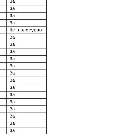
За
За
За
За
Не голосував
За
За
За
За
За
За
За
За
За
За
За
За
За
За