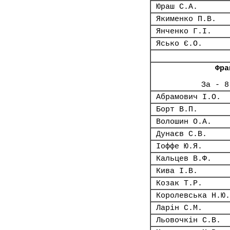
Юраш С.А.
Якименко П.В.
Янченко Г.І.
Ясько Є.О.
Фра
За - 8
Абрамович І.О.
Борт В.П.
Волошин О.А.
Дунаєв С.В.
Іоффе Ю.Я.
Кальцев В.Ф.
Кива І.В.
Козак Т.Р.
Королевська Н.Ю.
Ларін С.М.
Льовочкін С.В.