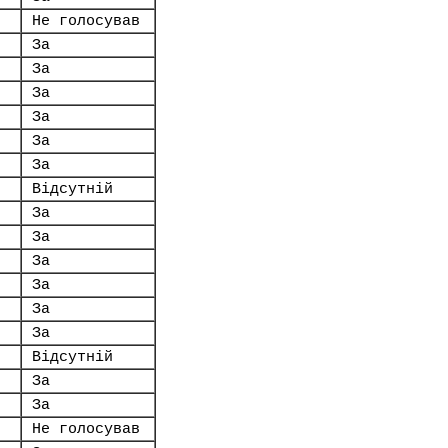
Не голосував
За
За
За
За
За
За
Відсутній
За
За
За
За
За
За
Відсутній
За
За
Не голосував