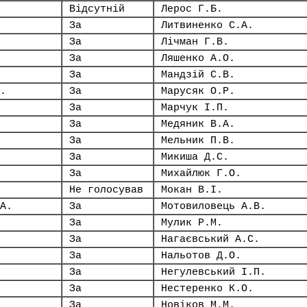
Відсутній
Лерос Г.Б.
За
Литвиненко С.А.
За
Лічман Г.В.
За
Ляшенко А.О.
За
Мандзій С.В.
.
За
Марусяк О.Р.
За
Марчук І.П.
За
Медяник В.А.
За
Мельник П.В.
За
Микиша Д.С.
За
Михайлюк Г.О.
Не голосував
Мокан В.І.
А.
За
Мотовиловець А.В.
За
Мулик Р.М.
За
Нагаєвський А.С.
За
Нальотов Д.О.
За
Негулевський І.П.
За
Нестеренко К.О.
За
Новіков М.М.