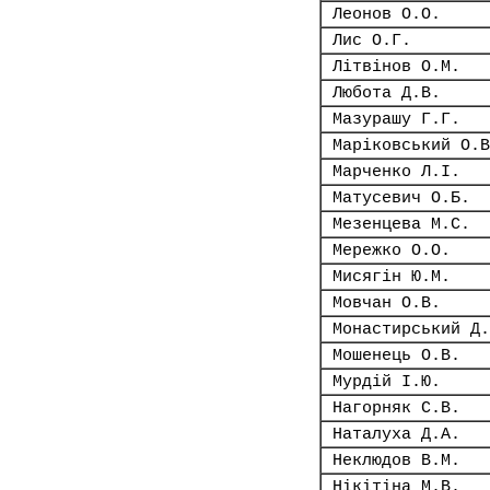
Леонов О.О.
Лис О.Г.
Літвінов О.М.
Любота Д.В.
Мазурашу Г.Г.
Маріковський О.В
Марченко Л.І.
Матусевич О.Б.
Мезенцева М.С.
Мережко О.О.
Мисягін Ю.М.
Мовчан О.В.
Монастирський Д.
Мошенець О.В.
Мурдій І.Ю.
Нагорняк С.В.
Наталуха Д.А.
Неклюдов В.М.
Нікітіна М.В.