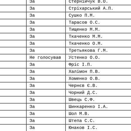
За
Стернійчук В.О.
За
Стріхарський А.П.
За
Сушко П.М.
За
Тарасов О.С.
За
Тищенко М.М.
За
Ткаченко М.М.
За
Ткаченко О.М.
За
Третьякова Г.М.
Не голосував
Устенко О.О.
За
Фріс І.П.
За
Халімон П.В.
За
Хоменко О.В.
За
Чернєв Є.В.
За
Чорний Д.С.
За
Швець С.Ф.
За
Шинкаренко І.А.
За
Шол М.В.
За
Штепа С.С.
За
Юнаков І.С.