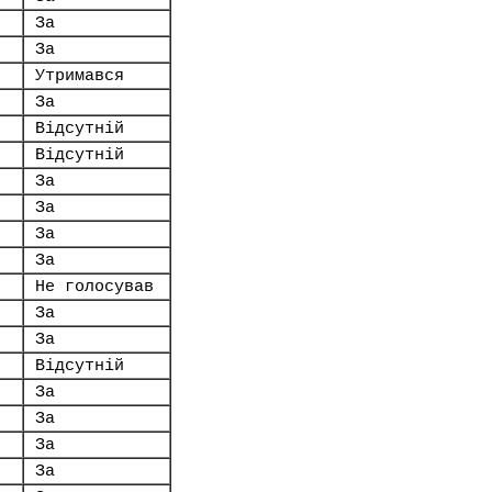
За
За
Утримався
За
Відсутній
Відсутній
За
За
За
За
Не голосував
За
За
Відсутній
За
За
За
За