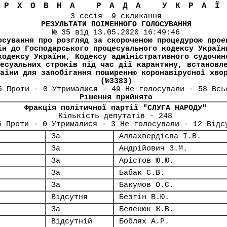
ЕРХОВНА РАДА УКРА
3 сесія 9 скликання
РЕЗУЛЬТАТИ ПОІМЕННОГО ГОЛОСУВАННЯ
№ 35 від 13.05.2020 16:49:46
осування про розгляд за скороченою процедурою прое
ін до Господарського процесуального кодексу Україн
кодексу України, Кодексу адміністративного судочин
есуальних строків під час дії карантину, встановл
аїни для запобігання поширенню коронавірусної хво
(№3383)
5 Проти - 0 Утрималися - 49 Не голосували - 58 Всь
Рішення прийнято
Фракція політичної партії "СЛУГА НАРОДУ"
Кількість депутатів - 248
6 Проти - 0 Утрималися - 3 Не голосували - 12 Відс
За
Аллахвердієва І.В.
За
Андрійович З.М.
За
Арістов Ю.Ю.
За
Бабак С.В.
За
Бакумов О.С.
Відсутня
Безгін В.Ю.
За
Беленюк Ж.В.
Відсутній
Боблях А.Р.