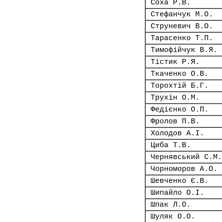
Соха Р.В.
Стефанчук М.О.
Струневич В.О.
Тарасенко Т.П.
Тимофійчук В.Я.
Тістик Р.Я.
Ткаченко О.В.
Торохтій Б.Г.
Трухін О.М.
Федієнко О.П.
Фролов П.В.
Холодов А.І.
Циба Т.В.
Чернявський С.М.
Чорноморов А.О.
Шевченко Є.В.
Шипайло О.І.
Шпак Л.О.
Шуляк О.О.