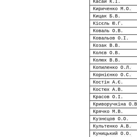
Касай К.І.
Кириченко М.О.
Кицак Б.В.
Кісєль Ю.Г.
Коваль О.В.
Ковальов О.І.
Козак В.В.
Колєв О.В.
Колюх В.В.
Копиленко О.Л.
Корнієнко О.С.
Костін А.Є.
Костюх А.В.
Красов О.І.
Криворучкіна О.В
Крячко М.В.
Кузнєцов О.О.
Культенко А.В.
Куницький О.О.