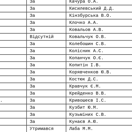
За
Качура О.А.
За
Кисилевський Д.Д.
За
Кінзбурська В.О.
За
Клочко А.А.
За
Ковальов А.В.
Відсутній
Ковальчук О.В.
За
Колебошин С.В.
За
Колісник А.С.
За
Копанчук О.Є.
За
Копитін І.В.
За
Корявченков Ю.В.
За
Костюк Д.С.
За
Кравчук Є.М.
За
Крейденко В.В.
.
За
Кривошеєв І.С.
За
Кузбит Ю.М.
За
Кузьміних С.В.
За
Кунаєв А.Ю.
Утримався
Лаба М.М.