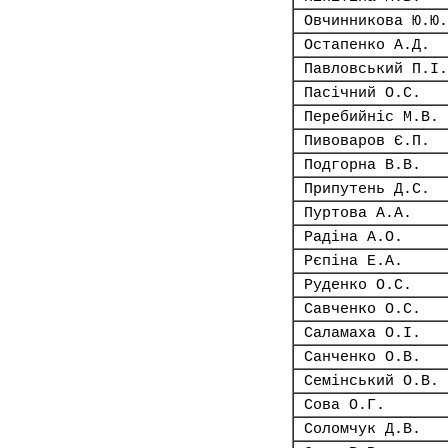
Овчинникова Ю.Ю.
Остапенко А.Д.
Павловський П.І.
Пасічний О.С.
Перебийніс М.В.
Пивоваров Є.П.
Подгорна В.В.
Припутень Д.С.
Пуртова А.А.
Радіна А.О.
Рєпіна Е.А.
Руденко О.С.
Савченко О.С.
Саламаха О.І.
Санченко О.В.
Семінський О.В.
Сова О.Г.
Соломчук Д.В.