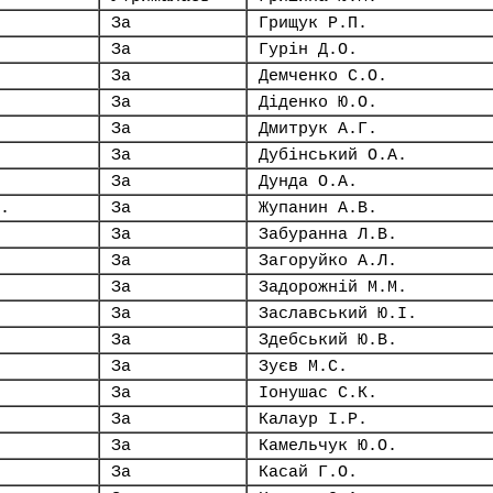
За
Грищук Р.П.
За
Гурін Д.О.
За
Демченко С.О.
За
Діденко Ю.О.
За
Дмитрук А.Г.
За
Дубінський О.А.
За
Дунда О.А.
.
За
Жупанин А.В.
За
Забуранна Л.В.
За
Загоруйко А.Л.
За
Задорожній М.М.
За
Заславський Ю.І.
За
Здебський Ю.В.
За
Зуєв М.С.
За
Іонушас С.К.
За
Калаур І.Р.
За
Камельчук Ю.О.
За
Касай Г.О.