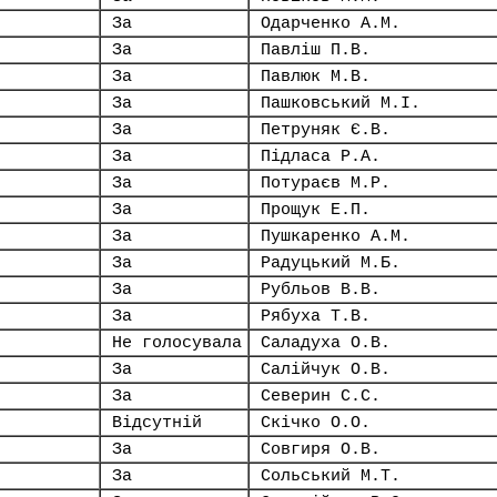
За
Одарченко А.М.
За
Павліш П.В.
За
Павлюк М.В.
За
Пашковський М.І.
За
Петруняк Є.В.
За
Підласа Р.А.
За
Потураєв М.Р.
За
Прощук Е.П.
За
Пушкаренко А.М.
За
Радуцький М.Б.
За
Рубльов В.В.
За
Рябуха Т.В.
Не голосувала
Саладуха О.В.
За
Салійчук О.В.
За
Северин С.С.
Відсутній
Скічко О.О.
За
Совгиря О.В.
За
Сольський М.Т.