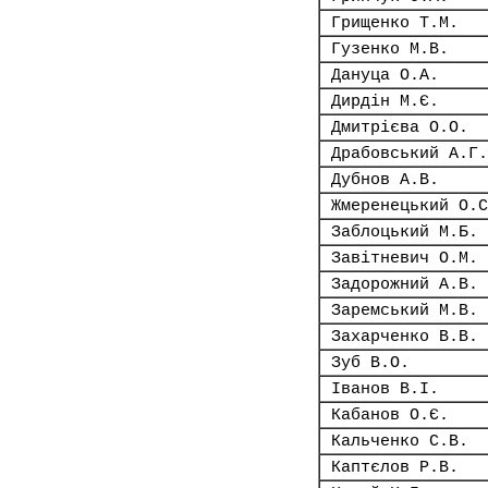
Грищенко Т.М.
Гузенко М.В.
Дануца О.А.
Дирдін М.Є.
Дмитрієва О.О.
Драбовський А.Г.
Дубнов А.В.
Жмеренецький О.С
Заблоцький М.Б.
Завітневич О.М.
Задорожний А.В.
Заремський М.В.
Захарченко В.В.
Зуб В.О.
Іванов В.І.
Кабанов О.Є.
Кальченко С.В.
Каптєлов Р.В.