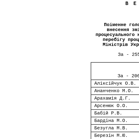
В
Поіменне гол
внесення зм
процесуального 
перебігу проц
Міністрів Укр
За - 25
За - 20
Аліксійчук О.В.
Ананченко М.О.
Арахамія Д.Г.
Арсенюк О.О.
Бабій Р.В.
Бардіна М.О.
Безугла М.В.
Березін М.Ю.