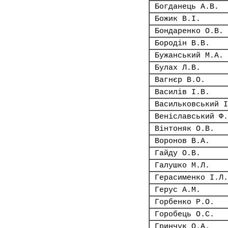
Богданець А.В.
Божик В.І.
Бондаренко О.В.
Бородін В.В.
Бужанський М.А.
Булах Л.В.
Вагнєр В.О.
Василів І.В.
Васильковський І
Веніславський Ф.
Вінтоняк О.В.
Воронов В.А.
Гайду О.В.
Галушко М.Л.
Герасименко І.Л.
Герус А.М.
Горбенко Р.О.
Горобець О.С.
Гринчук О.А.