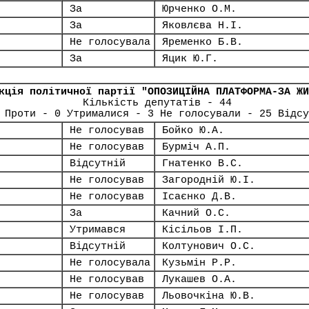
За
Юрченко О.М.
За
Яковлєва Н.І.
Не голосувала
Яременко Б.В.
За
Яцик Ю.Г.
кція політичної партії "ОПОЗИЦІЙНА ПЛАТФОРМА-ЗА ЖИ
Кількість депутатів - 44
 Проти - 0 Утрималися - 3 Не голосували - 25 Відсу
Не голосував
Бойко Ю.А.
Не голосував
Бурміч А.П.
Відсутній
Гнатенко В.С.
Не голосував
Загородній Ю.І.
Не голосував
Ісаєнко Д.В.
За
Качний О.С.
Утримався
Кісільов І.П.
Відсутній
Колтунович О.С.
Не голосувала
Кузьмін Р.Р.
Не голосував
Лукашев О.А.
Не голосував
Льовочкіна Ю.В.