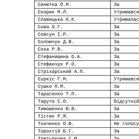
Синютка О.М.
За
Скорик М.Л.
Утримався
Славицька А.К.
Утрималас
Сова О.Г.
За
Совсун І.Р.
За
Соломчук Д.В.
За
Соха Р.В.
За
Стефанишина О.А.
За
Стефанчук Р.О.
За
Стріхарський А.П.
За
Суркіс Г.М.
Утримався
Сушко П.М.
За
Тарасенко Т.П.
За
Тарута С.О.
Відсутній
Тимошенко Ю.В.
За
Тістик Р.Я.
За
Ткаченко О.В.
Не голосу
Торохтій Б.Г.
За
Третьякова Г.М.
За