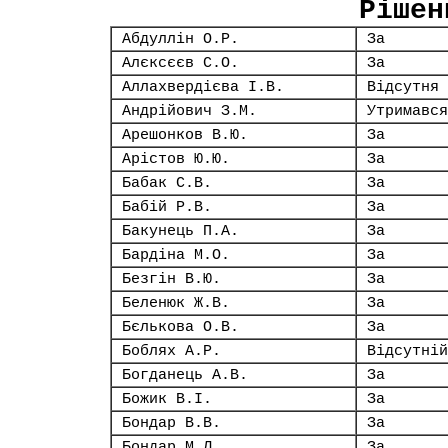
Рішен
Абдуллін О.Р.
За
Алєксєєв С.О.
За
Аллахвердієва І.В.
Відсутня
Андрійович З.М.
Утримався
Арешонков В.Ю.
За
Арістов Ю.Ю.
За
Бабак С.В.
За
Бабій Р.В.
За
Бакунець П.А.
За
Бардіна М.О.
За
Безгін В.Ю.
За
Беленюк Ж.В.
За
Бєлькова О.В.
За
Боблях А.Р.
Відсутній
Богданець А.В.
За
Божик В.І.
За
Бондар В.В.
За
Бондар М.Л.
За