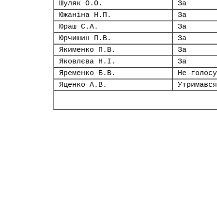
Шуляк О.О.
За
Южаніна Н.П.
За
Юраш С.А.
За
Юрчишин П.В.
За
Якименко П.В.
За
Яковлєва Н.І.
За
Яременко Б.В.
Не голосу
Яценко А.В.
Утримався