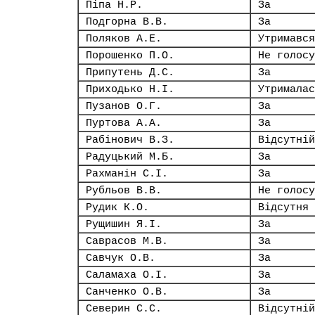
Піпа Н.Р.
За
Подгорна В.В.
За
Поляков А.Е.
Утримався
Порошенко П.О.
Не голосу
Припутень Д.С.
За
Приходько Н.І.
Утрималас
Пузанов О.Г.
За
Пуртова А.А.
За
Рабінович В.З.
Відсутній
Радуцький М.Б.
За
Рахманін С.І.
За
Рубльов В.В.
Не голосу
Рудик К.О.
Відсутня
Рущишин Я.І.
За
Саврасов М.В.
За
Савчук О.В.
За
Саламаха О.І.
За
Санченко О.В.
За
Северин С.С.
Відсутній