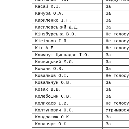
Касай К.І.
За
Качура О.А.
За
Кириленко І.Г.
За
Кисилевський Д.Д.
За
Кінзбурська В.О.
Не голосу
Кісільов І.П.
Не голосу
Кіт А.Б.
Не голосу
Климпуш-Цинцадзе І.О.
За
Княжицький М.Л.
За
Коваль О.В.
За
Ковальов О.І.
Не голосу
Ковальчук О.В.
За
Козак В.В.
За
Колебошин С.В.
За
Колихаєв І.В.
Не голосу
Колтунович О.С.
Утримався
Кондратюк О.К.
За
Копанчук О.Є.
За