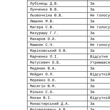
Лубінець Д.В.
За
Лунченко В.В.
За
Льовочкіна Ю.В.
Не голосу
Люшняк М.В.
За
Магера С.В.
Не голосу
Мазурашу Г.Г.
За
Макаров О.А.
За
Мамоян С.Ч.
Не голосу
Маріковський О.В.
За
Марченко Л.І.
Відсутня
Матусевич О.Б.
Утримався
Медяник В.А.
За
Мейдич О.Л.
Відсутній
Мережко О.О.
За
Мисягін Ю.М.
За
Мінько С.А.
За
Мокан В.І.
Відсутній
Монастирський Д.А.
За
Мотовиловець А.В.
За