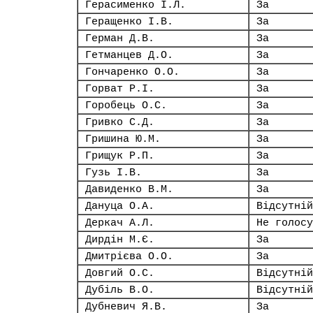
Герасименко І.Л.
За
Геращенко І.В.
За
Герман Д.В.
За
Гетманцев Д.О.
За
Гончаренко О.О.
За
Горват Р.І.
За
Горобець О.С.
За
Гривко С.Д.
За
Гришина Ю.М.
За
Грищук Р.П.
За
Гузь І.В.
За
Давиденко В.М.
За
Дануца О.А.
Відсутній
Деркач А.Л.
Не голосу
Дирдін М.Є.
За
Дмитрієва О.О.
За
Довгий О.С.
Відсутній
Дубіль В.О.
Відсутній
Дубневич Я.В.
За