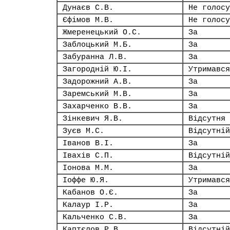
Дунаєв С.В.
Не голосу
Єфімов М.В.
Не голосу
Жмеренецький О.С.
За
Заблоцький М.Б.
За
Забуранна Л.В.
За
Загородній Ю.І.
Утримався
Задорожний А.В.
За
Заремський М.В.
За
Захарченко В.В.
За
Зінкевич Я.В.
Відсутня
Зуєв М.С.
Відсутній
Іванов В.І.
За
Івахів С.П.
Відсутній
Іонова М.М.
За
Іоффе Ю.Я.
Утримався
Кабанов О.Є.
За
Калаур І.Р.
За
Кальченко С.В.
За
Каптєлов Р.В.
Відсутній