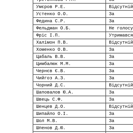
Умєров Р.Е.
Відсутній
Устенко О.О.
За
Федина С.Р.
За
Фельдман О.Б.
Не голосу
Фріс І.П.
Утримався
Халімон П.В.
Відсутній
Хоменко О.В.
За
Цабаль В.В.
За
Цимбалюк М.М.
За
Чернєв Є.В.
За
Чийгоз А.З.
За
Чорний Д.С.
Відсутній
Шаповалов Ю.А.
За
Швець С.Ф.
За
Шенцев Д.О.
Відсутній
Шипайло О.І.
За
Шол М.В.
За
Шпенов Д.Ю.
За