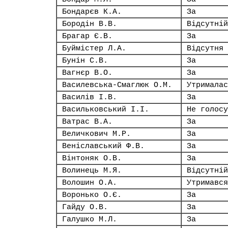
Бондарєв К.А.
За
Бородін В.В.
Відсутній
Брагар Є.В.
За
Буймістер Л.А.
Відсутня
Бунін С.В.
За
Вагнєр В.О.
За
Василевська-Смаглюк О.М.
Утрималас
Василів І.В.
За
Васильковський І.І.
Не голосу
Ватрас В.А.
За
Величкович М.Р.
За
Веніславський Ф.В.
За
Вінтоняк О.В.
За
Волинець М.Я.
Відсутній
Волошин О.А.
Утримався
Воронько О.Є.
За
Гайду О.В.
За
Галушко М.Л.
За