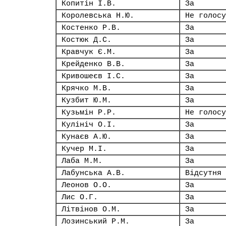
Копитін І.В.
За
Королевська Н.Ю.
Не голосу
Костенко Р.В.
За
Костюк Д.С.
За
Кравчук Є.М.
За
Крейденко В.В.
За
Кривошеєв І.С.
За
Крячко М.В.
За
Кузбит Ю.М.
За
Кузьмін Р.Р.
Не голосу
Кулініч О.І.
За
Кунаєв А.Ю.
За
Кучер М.І.
За
Лаба М.М.
За
Лабунська А.В.
Відсутня
Леонов О.О.
За
Лис О.Г.
За
Літвінов О.М.
За
Лозинський Р.М.
За