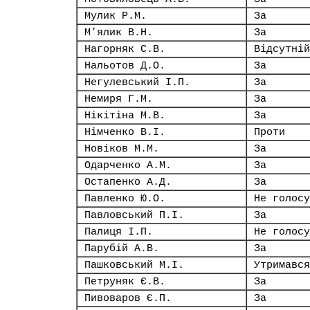
Мулик Р.М.
За
М’ялик В.Н.
За
Нагорняк С.В.
Відсутній
Нальотов Д.О.
За
Негулевський І.П.
За
Немиря Г.М.
За
Нікітіна М.В.
За
Німченко В.І.
Проти
Новіков М.М.
За
Одарченко А.М.
За
Остапенко А.Д.
За
Павленко Ю.О.
Не голосу
Павловський П.І.
За
Палиця І.П.
Не голосу
Парубій А.В.
За
Пашковський М.І.
Утримався
Петруняк Є.В.
За
Пивоваров Є.П.
За