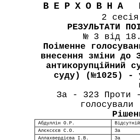
ВЕРХОВНА 
2 сесі
РЕЗУЛЬТАТИ ПО
№ 3 від 18
Поіменне голосуван
внесення зміни до 
антикорупційний с
суду) (№1025) - 
За - 323 Проти 
голосували 
Рішен
Абдуллін О.Р.
Відсутній
Алєксєєв С.О.
За
Аллахвердієва І.В.
За