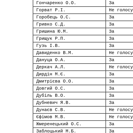
Гончаренко О.О.
За
Горват Р.І.
Не голосу
Горобець О.С.
За
Гривко С.Д.
За
Гришина Ю.М.
За
Грищук Р.П.
За
Гузь І.В.
За
Давиденко В.М.
Не голосу
Дануца О.А.
За
Деркач А.Л.
Не голосу
Дирдін М.Є.
За
Дмитрієва О.О.
За
Довгий О.С.
За
Дубіль В.О.
За
Дубневич Я.В.
За
Дунаєв С.В.
Не голосу
Єфімов М.В.
Не голосу
Жмеренецький О.С.
За
Заблоцький М.Б.
За