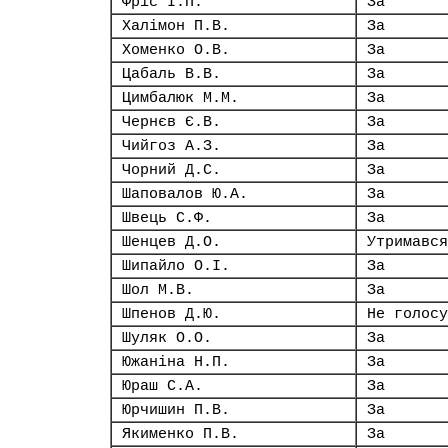
Фріс І.П.
За
Халімон П.В.
За
Хоменко О.В.
За
Цабаль В.В.
За
Цимбалюк М.М.
За
Чернєв Є.В.
За
Чийгоз А.З.
За
Чорний Д.С.
За
Шаповалов Ю.А.
За
Швець С.Ф.
За
Шенцев Д.О.
Утримався
Шипайло О.І.
За
Шол М.В.
За
Шпенов Д.Ю.
Не голосу
Шуляк О.О.
За
Южаніна Н.П.
За
Юраш С.А.
За
Юрчишин П.В.
За
Якименко П.В.
За