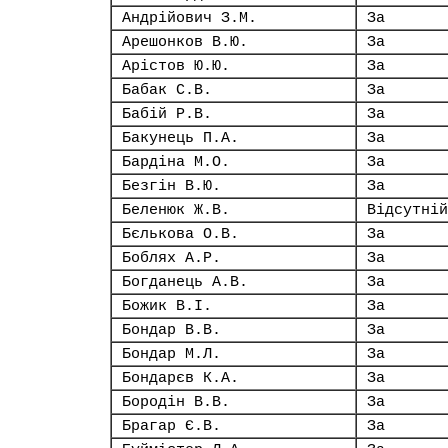
Андрійович З.М.
За
Арешонков В.Ю.
За
Арістов Ю.Ю.
За
Бабак С.В.
За
Бабій Р.В.
За
Бакунець П.А.
За
Бардіна М.О.
За
Безгін В.Ю.
За
Беленюк Ж.В.
Відсутній
Бєлькова О.В.
За
Боблях А.Р.
За
Богданець А.В.
За
Божик В.І.
За
Бондар В.В.
За
Бондар М.Л.
За
Бондарєв К.А.
За
Бородін В.В.
За
Брагар Є.В.
За