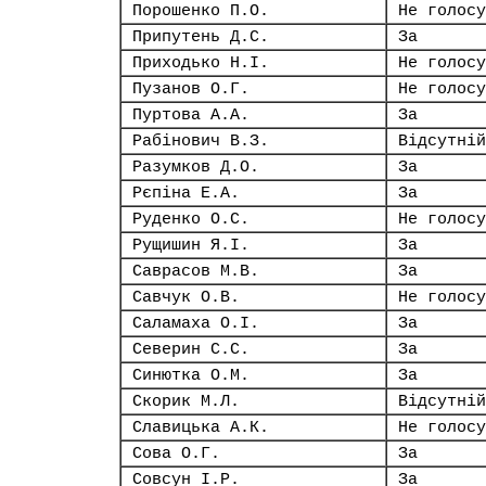
Порошенко П.О.
Не голосу
Припутень Д.С.
За
Приходько Н.І.
Не голосу
Пузанов О.Г.
Не голосу
Пуртова А.А.
За
Рабінович В.З.
Відсутній
Разумков Д.О.
За
Рєпіна Е.А.
За
Руденко О.С.
Не голосу
Рущишин Я.І.
За
Саврасов М.В.
За
Савчук О.В.
Не голосу
Саламаха О.І.
За
Северин С.С.
За
Синютка О.М.
За
Скорик М.Л.
Відсутній
Славицька А.К.
Не голосу
Сова О.Г.
За
Совсун І.Р.
За