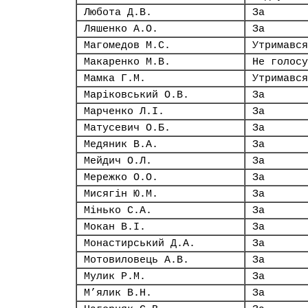
Любота Д.В.
За
Ляшенко А.О.
За
Магомедов М.С.
Утримався
Макаренко М.В.
Не голосу
Мамка Г.М.
Утримався
Маріковський О.В.
За
Марченко Л.І.
За
Матусевич О.Б.
За
Медяник В.А.
За
Мейдич О.Л.
За
Мережко О.О.
За
Мисягін Ю.М.
За
Мінько С.А.
За
Мокан В.І.
За
Монастирський Д.А.
За
Мотовиловець А.В.
За
Мулик Р.М.
За
М’ялик В.Н.
За