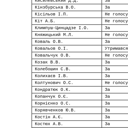
Кисилевський Д.Д.
За
Кінзбурська В.О.
За
Кісільов І.П.
Не голосу
Кіт А.Б.
Не голосу
Климпуш-Цинцадзе І.О.
За
Княжицький М.Л.
Не голосу
Коваль О.В.
За
Ковальов О.І.
Утримався
Ковальчук О.В.
Не голосу
Козак В.В.
За
Колебошин С.В.
За
Колихаєв І.В.
За
Колтунович О.С.
Не голосу
Кондратюк О.К.
За
Копанчук О.Є.
За
Корнієнко О.С.
За
Корявченков Ю.В.
За
Костін А.Є.
За
Костюх А.В.
За