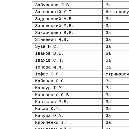
Забуранна Л.В.
За
Загородній Ю.І.
Не голосу
Задорожний А.В.
За
Заремський М.В.
За
Захарченко В.В.
За
Зінкевич Я.В.
За
Зуєв М.С.
За
Іванов В.І.
За
Івахів С.П.
За
Іонова М.М.
За
Іоффе Ю.Я.
Утримався
Кабанов О.Є.
За
Калаур І.Р.
За
Кальченко С.В.
За
Каптєлов Р.В.
За
Касай К.І.
За
Качура О.А.
За
Кириленко І.Г.
За