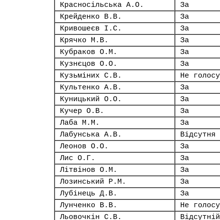
Красносільська А.О.
За
Крейденко В.В.
За
Кривошеєв І.С.
За
Крячко М.В.
За
Кубраков О.М.
За
Кузнєцов О.О.
За
Кузьміних С.В.
Не голосу
Культенко А.В.
За
Куницький О.О.
За
Кучер О.В.
За
Лаба М.М.
За
Лабунська А.В.
Відсутня
Леонов О.О.
За
Лис О.Г.
За
Літвінов О.М.
За
Лозинський Р.М.
За
Лубінець Д.В.
За
Лунченко В.В.
Не голосу
Льовочкін С.В.
Відсутній