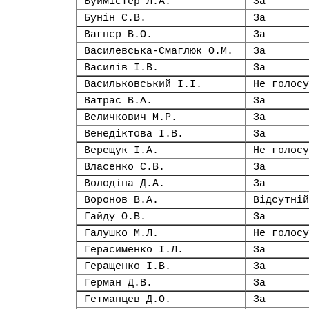
Буймістер Л.А.
За
Бунін С.В.
За
Вагнєр В.О.
За
Василевська-Смаглюк О.М.
За
Василів І.В.
За
Васильковський І.І.
Не голосу
Ватрас В.А.
За
Величкович М.Р.
За
Венедіктова І.В.
За
Верещук І.А.
Не голосу
Власенко С.В.
За
Володіна Д.А.
За
Воронов В.А.
Відсутній
Гайду О.В.
За
Галушко М.Л.
Не голосу
Герасименко І.Л.
За
Геращенко І.В.
За
Герман Д.В.
За
Гетманцев Д.О.
За