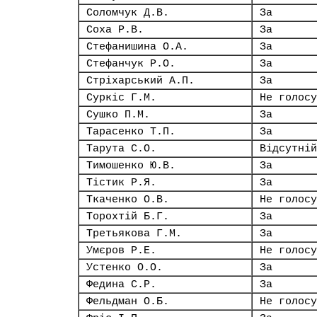
Соломчук Д.В.
За
Соха Р.В.
За
Стефанишина О.А.
За
Стефанчук Р.О.
За
Стріхарський А.П.
За
Суркіс Г.М.
Не голосу
Сушко П.М.
За
Тарасенко Т.П.
За
Тарута С.О.
Відсутній
Тимошенко Ю.В.
За
Тістик Р.Я.
За
Ткаченко О.В.
Не голосу
Торохтій Б.Г.
За
Третьякова Г.М.
За
Умєров Р.Е.
Не голосу
Устенко О.О.
За
Федина С.Р.
За
Фельдман О.Б.
Не голосу