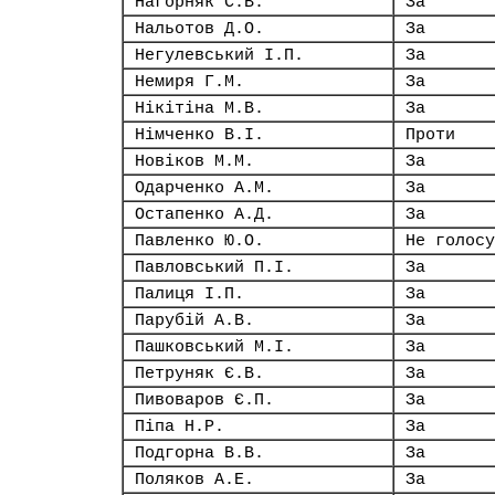
Нагорняк С.В.
За
Нальотов Д.О.
За
Негулевський І.П.
За
Немиря Г.М.
За
Нікітіна М.В.
За
Німченко В.І.
Проти
Новіков М.М.
За
Одарченко А.М.
За
Остапенко А.Д.
За
Павленко Ю.О.
Не голосу
Павловський П.І.
За
Палиця І.П.
За
Парубій А.В.
За
Пашковський М.І.
За
Петруняк Є.В.
За
Пивоваров Є.П.
За
Піпа Н.Р.
За
Подгорна В.В.
За
Поляков А.Е.
За